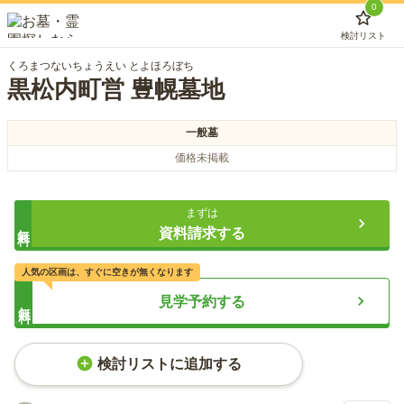
0
検討リスト
くろまつないちょうえい とよほろぼち
黒松内町営 豊幌墓地
一般墓
価格未掲載
まずは
無料
資料請求する
人気の区画は、すぐに空きが無くなります
見学予約する
無料
検討リストに追加する