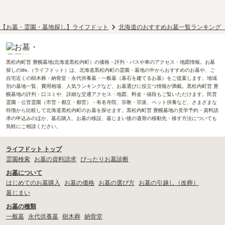
【お墓・霊園・墓地探し】ライフドット
北海道のおすすめお墓一覧ランキング
黒松内町営 豊幌墓地(北海道黒松内町）の価格・評判・バスや車のアクセス・地図情報。お墓
探しのlife.（ライフドット）は、北海道黒松内町の霊園・墓地の中からおすすめのお墓や、ご
自宅近くの樹木葬・納骨堂・永代供養墓・一般墓（墓石を建てるお墓）をご提案します。地域
別の墓地一覧、費用相場、人気ランキングなど、お墓選びに役立つ情報が満載。黒松内町営 豊
幌墓地の評判・口コミや、詳細な交通アクセス・地図、料金・値段もご覧いただけます。民営
霊園・公営霊園（市営・都立・都営）・有名寺院、宗教・宗派、ペット供養など、さまざまな
特徴から比較して北海道黒松内町のお墓を探せます。黒松内町営 豊幌墓地の見学予約・資料請
求の申込みのほか、墓石購入、お墓の移設、墓じまい後の遺骨の移動先・移す方法についても
気軽にご相談ください。
ライフドット トップ
霊園検索
お墓の資料請求
ぴったりお墓診断
お墓について
はじめてのお墓購入
お墓の価格
お墓の選び方
お墓の引越し（改葬）
墓じまい
お墓の種類
一般墓
永代供養墓
樹木葬
納骨堂