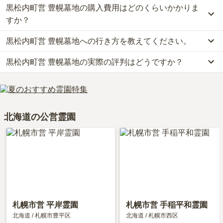
黒松内町営 豊幌墓地の購入費用はどのくらいかかりま
すか？
黒松内町営 豊幌墓地への行き方を教えてください。
黒松内町営 豊幌墓地の現在の販売価格については現在調査中です。
お墓は、価格が高いものがよい、安いものが悪い、という訳ではあ
黒松内町営 豊幌墓地の実際の評判はどうですか？
車の場合、札樽自動車道（均一区間）「新川インター」から車で約
りません。大切なのは、ご家族が心から納得し、安心してお参りで
2時間31分です。
きる場所を選ぶことです。
黒松内町営 豊幌墓地の口コミはまだ投稿されておりません。
詳しいルートや地図は、本ページの「地図・交通アクセス」欄をご
口コミはあくまで一つの目安です。資料請求や現地見学を通して、
確認ください。
ご自身の目で雰囲気を確認してみることをおすすめします。
北海道の公営霊園
札幌市営 平岸霊園
札幌市営 手稲平和霊園
北海道
/
札幌市豊平区
北海道
/
札幌市西区