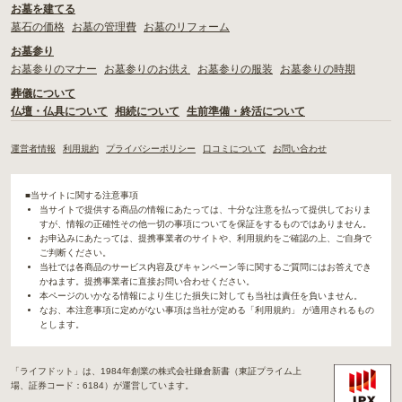
お墓を建てる
墓石の価格
お墓の管理費
お墓のリフォーム
お墓参り
お墓参りのマナー
お墓参りのお供え
お墓参りの服装
お墓参りの時期
葬儀について
仏壇・仏具について
相続について
生前準備・終活について
運営者情報
利用規約
プライバシーポリシー
口コミについて
お問い合わせ
■当サイトに関する注意事項
当サイトで提供する商品の情報にあたっては、十分な注意を払って提供しておりま
すが、情報の正確性その他一切の事項についてを保証をするものではありません。
お申込みにあたっては、提携事業者のサイトや、利用規約をご確認の上、ご自身で
ご判断ください。
当社では各商品のサービス内容及びキャンペーン等に関するご質問にはお答えでき
かねます。提携事業者に直接お問い合わせください。
本ページのいかなる情報により生じた損失に対しても当社は責任を負いません。
なお、本注意事項に定めがない事項は当社が定める「利用規約」 が適用されるもの
とします。
「ライフドット」は、1984年創業の株式会社鎌倉新書（東証プライム上
場、証券コード：6184）が運営しています。