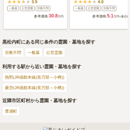
3.5
4.0
一般墓
公営霊園
宗教不問
一般墓
公営霊園
宗教不問
30.8
5.1
参考価格:
参考価格:
万円
万円
+墓石代
黒松内町
にある同じ条件の霊園・墓地を探す
宗教不問
一般墓
公営霊園
利用する駅から近い霊園・墓地を探す
熱郛(JR函館本線(長万部～小樽))
蕨岱(JR函館本線(長万部～小樽))
近隣市区町村から霊園・墓地を探す
豊浦町