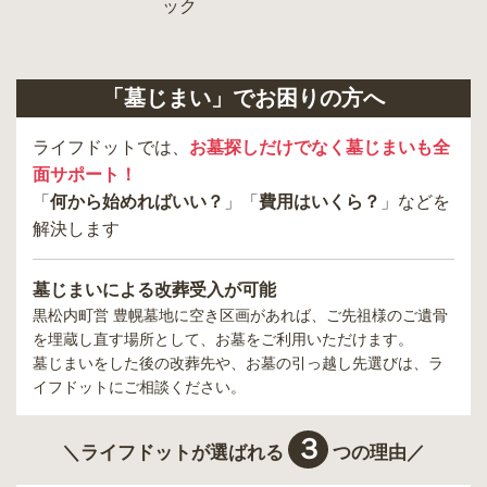
「墓じまい」でお困りの方へ
ライフドットでは、
お墓探しだけでなく墓じまいも全
面サポート！
「
何から始めればいい？
」「
費用はいくら？
」などを
解決します
墓じまいによる改葬受入が可能
黒松内町営 豊幌墓地
に空き区画があれば、ご先祖様のご遺骨
を埋蔵し直す場所として、お墓をご利用いただけます。
墓じまいをした後の改葬先や、お墓の引っ越し先選びは、ラ
イフドットにご相談ください。
３
＼ライフドットが選ばれる
つの理由／