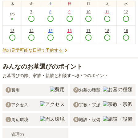
木
金
土
日
月
火
水
7
8
9
10
11
12
6
8
/
×
13
14
15
16
17
18
19
他の見学可能な日程で予約する
みんなのお墓選びのポイント
お墓選びの際、家族・親族と相談すべき7つのポイント
費用
お墓の種類
1
2
アクセス
宗教・宗派
3
4
周辺環境
施設・設備
5
6
管理の