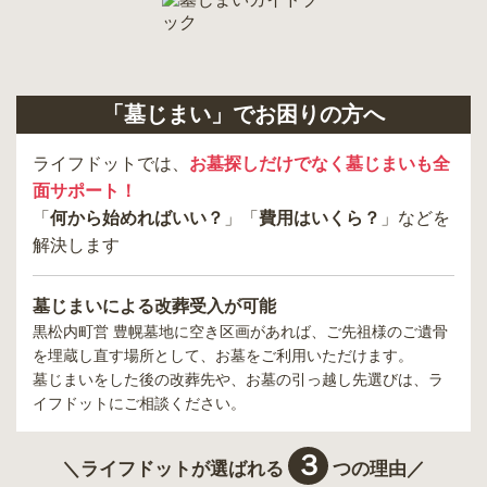
「墓じまい」でお困りの方へ
ライフドットでは、
お墓探しだけでなく墓じまいも全
面サポート！
「
何から始めればいい？
」「
費用はいくら？
」などを
解決します
墓じまいによる改葬受入が可能
黒松内町営 豊幌墓地
に空き区画があれば、ご先祖様のご遺骨
を埋蔵し直す場所として、お墓をご利用いただけます。
墓じまいをした後の改葬先や、お墓の引っ越し先選びは、ラ
イフドットにご相談ください。
３
＼ライフドットが選ばれる
つの理由／