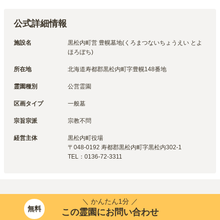
公式詳細情報
施設名
黒松内町営 豊幌墓地(くろまつないちょうえい とよ
ほろぼち)
所在地
北海道寿都郡黒松内町字豊幌148番地
霊園種別
公営霊園
区画タイプ
一般墓
宗旨宗派
宗教不問
経営主体
黒松内町
役場
〒
048-0192
寿都郡黒松内町字黒松内302-1
TEL：
0136-72-3311
＼ かんたん1分 ／
無料
この霊園にお問い合わせ