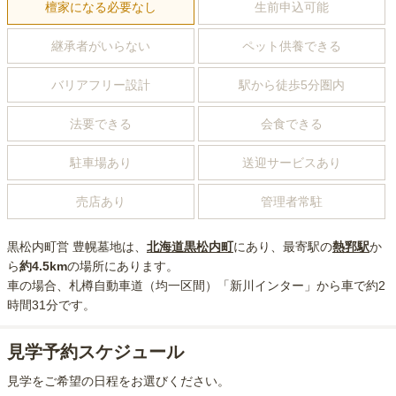
檀家になる必要なし
生前申込可能
継承者がいらない
ペット供養できる
バリアフリー設計
駅から徒歩5分圏内
法要できる
会食できる
駐車場あり
送迎サービスあり
売店あり
管理者常駐
黒松内町営 豊幌墓地
は、
北海道
黒松内町
にあり
、最寄駅の
熱郛
駅
か
ら
約
4.5km
の場所にあり
ます。
車の場合
、札樽自動車道（均一区間）「新川インター」から車で約2
時間31分
です。
見学予約スケジュール
見学をご希望の日程をお選びください。