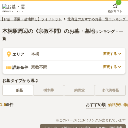
0
検討リスト
【お墓・霊園・墓地探し】ライフドット
北海道のおすすめお墓一覧ランキング
本桐駅周辺の《宗教不問》のお墓・墓地
ランキング・一
覧
変更する
本桐
エリア
変更する
宗教不問
詳細条件
お墓タイプから選ぶ
一般墓
樹木葬
納骨堂
永代供養墓
1
-
5
/
5
件
おすすめ順
価格安い順
※このページにはPRリンクが含まれています