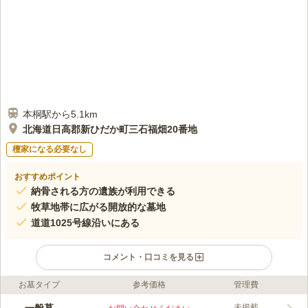
本桐駅から5.1km
北海道日高郡新ひだか町三石福畑20番地
檀家になる必要なし
おすすめポイント
納骨される方の遺族が利用できる
牧草地帯に広がる開放的な墓地
道道1025号線沿いにある
コメント・口コミを見る
お墓タイプ
参考価格
管理費
ライフドット編集部のコメント
山に挟まれている場所ですが、墓地内は平坦なのでお子様連れの
未掲載