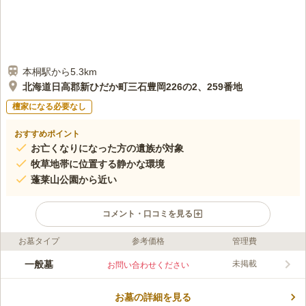
本桐駅から5.3km
北海道日高郡新ひだか町三石豊岡226の2、259番地
檀家になる必要なし
おすすめポイント
お亡くなりになった方の遺族が対象
牧草地帯に位置する静かな環境
蓬莱山公園から近い
コメント・口コミを見る
お墓タイプ
参考価格
管理費
ライフドット編集部のコメント
辺訪川と延出川に挟まれた場所にあり、川からの爽やかな風を感
一般墓
未掲載
お問い合わせください
じることができる空間です。 牧草地帯で周囲には高い建物がな
いので、陽当たりが良好なのも魅力のひとつです。 9.9㎡の一般
お墓の詳細を見る
墓地が用意されていて、1人あたり1区画の使用が認められていま
コメントの続きを読む