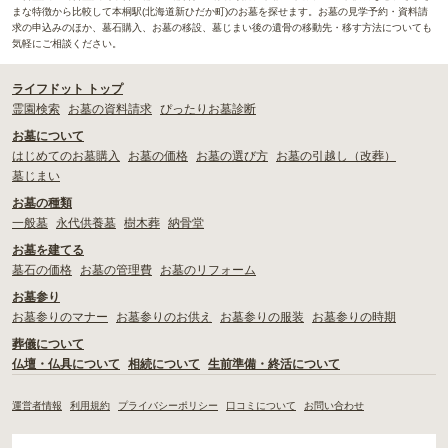
まな特徴から比較して本桐駅(北海道新ひだか町)のお墓を探せます。お墓の見学予約・資料請
求の申込みのほか、墓石購入、お墓の移設、墓じまい後の遺骨の移動先・移す方法についても
気軽にご相談ください。
ライフドット トップ
霊園検索
お墓の資料請求
ぴったりお墓診断
お墓について
はじめてのお墓購入
お墓の価格
お墓の選び方
お墓の引越し（改葬）
墓じまい
お墓の種類
一般墓
永代供養墓
樹木葬
納骨堂
お墓を建てる
墓石の価格
お墓の管理費
お墓のリフォーム
お墓参り
お墓参りのマナー
お墓参りのお供え
お墓参りの服装
お墓参りの時期
葬儀について
仏壇・仏具について
相続について
生前準備・終活について
運営者情報
利用規約
プライバシーポリシー
口コミについて
お問い合わせ