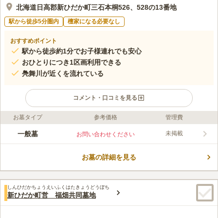
北海道日高郡新ひだか町三石本桐526、528の13番地
駅から徒歩5分圏内
檀家になる必要なし
おすすめポイント
駅から徒歩約1分でお子様連れでも安心
おひとりにつき1区画利用できる
鳧舞川が近くを流れている
コメント・口コミを見る
お墓タイプ
参考価格
管理費
ライフドット編集部のコメント
近隣にある「三石橋本牧場」をはじめとして、新ひだか町内には
一般墓
未掲載
お問い合わせください
牧場が多く、牧草地帯らしいのどかな雰囲気が楽しめます。 共
同墓地の使用料は不要のため、お墓の予算に限りがある方でも安
お墓の詳細を見る
心して利用できます。 近くの「本桐保育所」からは、子ども達
コメントの続きを読む
の明るい声が聞こえてくるので故人も寂しい思いをしません。
道道234号線沿いにあり、道がわかりやすいのも嬉しいポイント
口コミ評価
です。
しんひだかちょうえいふくはたきょうどうぼち
この霊園はまだ誰からも評価されていません。
新ひだか町営 福畑共同墓地