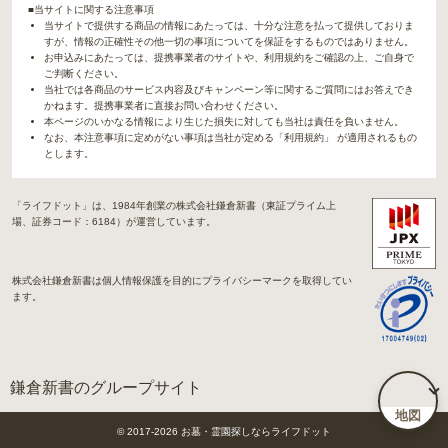
■当サイトに関する注意事項
当サイトで提供する商品の情報にあたっては、十分な注意を払って提供しておりま
すが、情報の正確性その他一切の事項についてを保証をするものではありません。
お申込みにあたっては、提携事業者のサイトや、利用規約をご確認の上、ご自身で
ご判断ください。
当社では各商品のサービス内容及びキャンペーン等に関するご質問にはお答えでき
かねます。提携事業者に直接お問い合わせください。
本ページのいかなる情報により生じた損失に対しても当社は責任を負いません。
なお、本注意事項に定めがない事項は当社が定める「利用規約」 が適用されるもの
とします。
「ライフドット」は、1984年創業の株式会社鎌倉新書（東証プライム上
場、証券コード：6184）が運営しています。
株式会社鎌倉新書は個人情報保護を目的にプライバシーマークを取得してい
ます。
鎌倉新書のグループサイト
地図
「Life.（ライフドット）」関連サイト
© 2017-
2026
お墓・霊園探しならライフドット