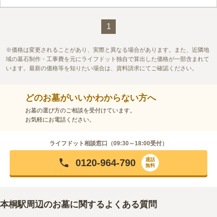
す。 新ひだか町では日本を代表する名馬などの飼養がされてい
るため、事前予約をして牧場に立ち寄ってみるのも良いでしょ
口コミ評価
う。
この霊園はまだ誰からも評価されていません。
1
価格は変更されることがあり、実際と異なる場合があります。また、近隣地
域の墓石制作・工事費を元にライフドット独自で算出した価格が一部含まれて
います。最新の価格等を知りたい場合は、資料請求にてご確認ください。
どのお墓がいいかわからない方へ
お墓の選び方のご相談を受付けています。
お気軽にお電話ください。
ライフドット相談窓口（
09:30～18:00
受付）
通話
0120-964-790
無料
本桐駅周辺のお墓に関するよくある質問