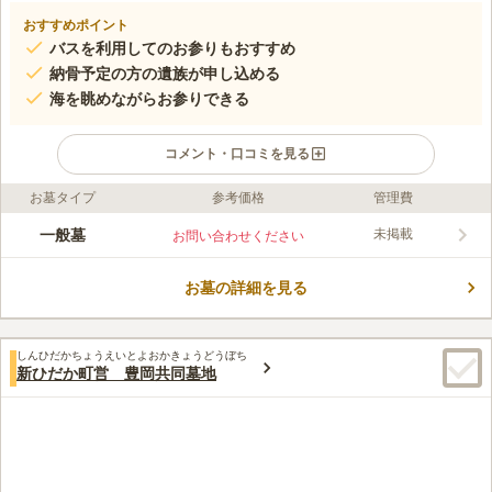
おすすめポイント
バスを利用してのお参りもおすすめ
納骨予定の方の遺族が申し込める
海を眺めながらお参りできる
コメント・口コミを見る
お墓タイプ
参考価格
管理費
ライフドット編集部のコメント
新ひだか町が管理している公営の共同墓地で、1人に対して1区画
一般墓
未掲載
お問い合わせください
の使用ができます。 使用料は無料なので、経済的な負担が気に
なる方にもおすすめです。 近くには「三石海浜公園」や、みつ
お墓の詳細を見る
いし昆布温泉｢蔵三｣という太平洋を眺めながら入浴できる温泉施
コメントの続きを読む
設があります。 「蔵三」内では地元食材を使用した食事や売店
での買い物もできるので、お参り後に立ち寄ってみるのも良いで
口コミ評価
しょう。
しんひだかちょうえいとよおかきょうどうぼち
この霊園はまだ誰からも評価されていません。
新ひだか町営 豊岡共同墓地