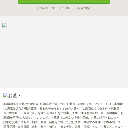
受付時間：
09:30～18:00
（土日祝も対応）
本桐駅(北海道新ひだか町)のお墓(宗教不問)一覧。お墓探しのlife.（ライフドット）は、本桐駅
(北海道新ひだか町)の霊園・墓地の中からおすすめのお墓や、ご自宅近くの樹木葬・納骨堂・
永代供養墓・一般墓（墓石を建てるお墓）をご提案します。地域別の墓地一覧、費用相場、お
墓(宗教不問)の人気ランキングなど、お墓選びに役立つ情報が満載。お墓の評判・口コミや、
詳細な交通アクセス・地図、料金・値段もご覧いただけます。希望する条件「宗教不問」や、
民営霊園・公営霊園（市営・都立・都営）・有名寺院、宗教・宗派、ペット供養など、さまざ