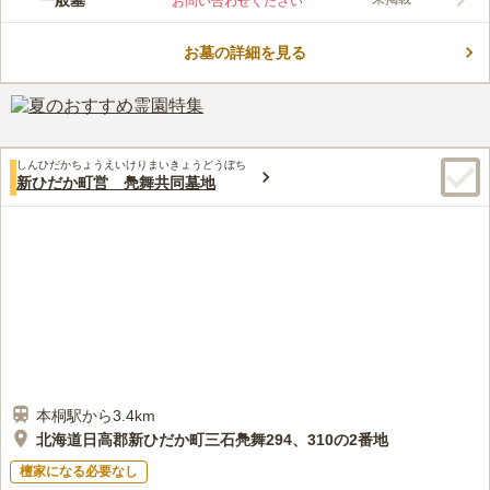
一般墓
お問い合わせください
方や移動に自信がない方でも安心です。 一般墓地の使用は1人あ
たり1ヶ所のみと決められています。 町内には、直線7kmに渡っ
お墓の詳細を見る
て2,000本以上の桜が咲く「二十間道路桜並木」があります。
コメントの続きを読む
「北海道遺産」「日本の道百選」「さくら名所100選」にも選出
される桜の名所なので、春にお参りをする際は立ち寄ってみるの
口コミ評価
もおすすめです。
この霊園はまだ誰からも評価されていません。
しんひだかちょうえいけりまいきょうどうぼち
新ひだか町営 鳧舞共同墓地
本桐駅から3.4km
北海道日高郡新ひだか町三石鳧舞294、310の2番地
檀家になる必要なし