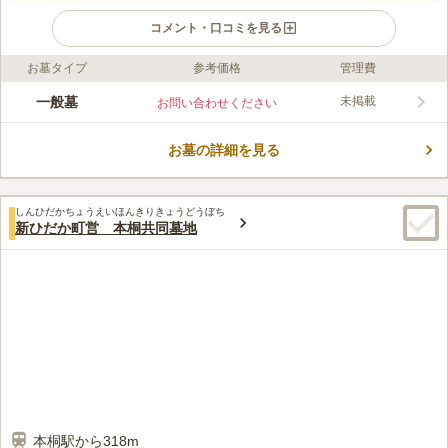
コメント・口コミを見る
お墓タイプ
参考価格
管理費
ライフドット編集部のコメント
新ひだか町が管理している共同墓地で、近くには和寒別川が流れ
一般墓
未掲載
お問い合わせください
ています。 爽やかな空間の中で、故人とじっくり語り合い有意
義な時間を過ごすことができます。 墓地の使用料はかからない
お墓の詳細を見る
ため、「できるだけお墓の予算を抑えたい」とお考えの方にもお
コメントの続きを読む
すすめです。 駅の反対方向に進むと海沿いの道に出るので、お
参り後に少し足を延ばしてみるのも良いでしょう。
口コミ評価
しんひだかちょうえいほんきりきょうどうぼち
1.0
みんなの評価
口コミ
1
件
新ひだか町営 本桐共同墓地
田舎で周辺は個人の住宅しかないため、三石道の駅で買い物をし
40代
男性
ないと、周辺にお店は一切ありません。三石道の駅では、多少のお土産等
を購入できます。また道の駅敷地内に花卉や農産物を売る直売所がありま
す。
口コミの続きを読む
本桐駅から318m