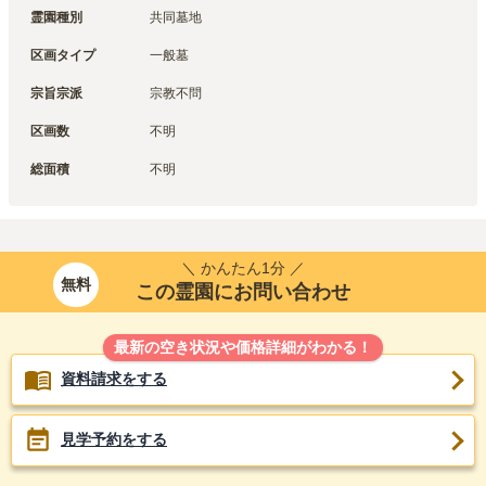
霊園種別
共同墓地
区画タイプ
一般墓
宗旨宗派
宗教不問
区画数
不明
総面積
不明
＼ かんたん1分 ／
無料
この霊園にお問い合わせ
最新の空き状況や価格詳細がわかる！
資料請求をする
見学予約をする