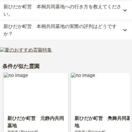
新ひだか町営 本桐共同墓地への行き方を教えてくださ
新ひだか町営　本桐共同墓地の現在の販売価格については現在調査
中です。
い。
お墓は、価格が高いものがよい、安いものが悪い、という訳ではあ
新ひだか町営 本桐共同墓地の実際の評判はどうです
りません。大切なのは、ご家族が心から納得し、安心してお参りで
公共交通機関の場合、日高線「本桐駅」から徒歩約1分です。
きる場所を選ぶことです。
詳しいルートや地図は、本ページの「地図・交通アクセス」欄をご
か？
確認ください。
新ひだか町営　本桐共同墓地の口コミはまだ投稿されておりませ
ん。
口コミはあくまで一つの目安です。資料請求や現地見学を通して、
条件が似た霊園
ご自身の目で雰囲気を確認してみることをおすすめします。
新ひだか町営 元静内共同
新ひだか町営 鳧舞共同墓
墓地
地
北海道
/
新ひだか町
北海道
/
新ひだか町