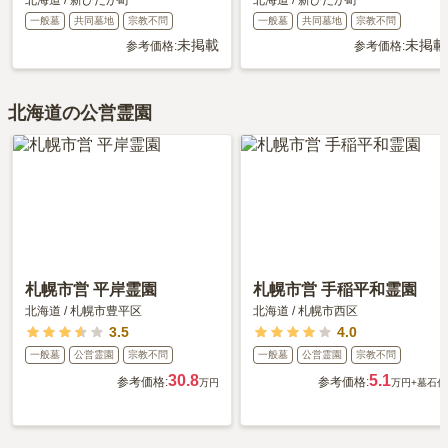
一般墓
共同墓地
宗教不問
一般墓
共同墓地
宗教不問
未掲載
未掲載
参考価格:
参考価格:
北海道の公営霊園
札幌市営 平岸霊園
札幌市営 手稲平和霊園
北海道
/
札幌市豊平区
北海道
/
札幌市西区
3.5
4.0
一般墓
公営霊園
宗教不問
一般墓
公営霊園
宗教不問
30.8
5.1
参考価格:
参考価格:
万円
万円
+墓石代