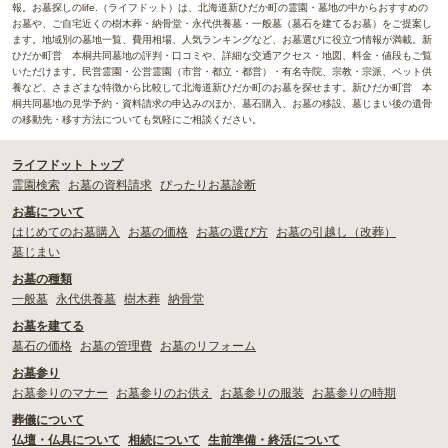
報。お墓探しのlife.（ライフドット）は、北海道新ひだか町の霊園・墓地の中からおすすめの
お墓や、ご自宅近くの樹木葬・納骨堂・永代供養墓・一般墓（墓石を建てるお墓）をご提案し
ます。地域別の墓地一覧、費用相場、人気ランキングなど、お墓選びに役立つ情報が満載。新
ひだか町営 本桐共同墓地の評判・口コミや、詳細な交通アクセス・地図、料金・値段もご覧
いただけます。民営霊園・公営霊園（市営・都立・都営）・有名寺院、宗教・宗派、ペット供
養など、さまざまな特徴から比較して北海道新ひだか町のお墓を探せます。新ひだか町営 本
桐共同墓地の見学予約・資料請求の申込みのほか、墓石購入、お墓の移設、墓じまい後の遺骨
の移動先・移す方法についても気軽にご相談ください。
ライフドット トップ
霊園検索
お墓の資料請求
ぴったりお墓診断
お墓について
はじめてのお墓購入
お墓の価格
お墓の選び方
お墓の引越し（改葬）
墓じまい
お墓の種類
一般墓
永代供養墓
樹木葬
納骨堂
お墓を建てる
墓石の価格
お墓の管理費
お墓のリフォーム
お墓参り
お墓参りのマナー
お墓参りのお供え
お墓参りの服装
お墓参りの時期
葬儀について
仏壇・仏具について
相続について
生前準備・終活について