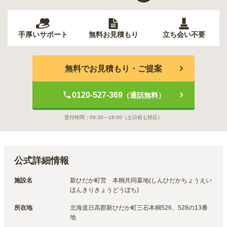
手厚いサポート
無料お見積もり
立ち会い不要
無料でお見積もり・ご提案
0120-527-369
（通話無料）
受付時間：
09:30～18:00
（土日祝も対応）
公式詳細情報
施設名
新ひだか町営　本桐共同墓地(しんひだかちょうえい
ほんきりきょうどうぼち)
所在地
北海道日高郡新ひだか町三石本桐526、528の13番
地