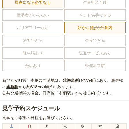
檀家になる必要なし
生前申込可能
継承者がいらない
ペット供養できる
バリアフリー設計
駅から徒歩5分圏内
法要できる
会食できる
駐車場あり
送迎サービスあり
売店あり
管理者常駐
新ひだか町営 本桐共同墓地
は、
北海道
新ひだか町
にあり
、最寄駅
の
本桐
駅
から
約
318m
の場所にあり
ます。
公共交通機関の場合
、日高線「本桐駅」から徒歩約1分
です。
見学予約スケジュール
見学をご希望の日程をお選びください。
土
日
月
火
水
木
金