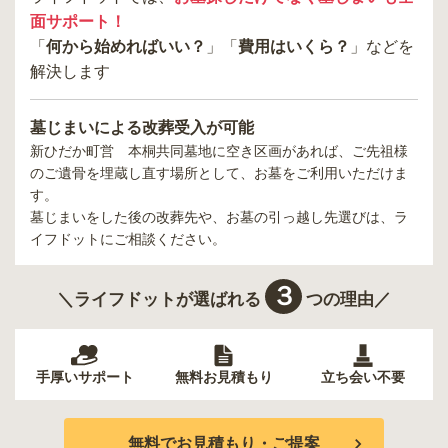
面サポート！
「
何から始めればいい？
」「
費用はいくら？
」などを
解決します
墓じまいによる改葬受入が可能
新ひだか町営 本桐共同墓地
に空き区画があれば、ご先祖様
のご遺骨を埋蔵し直す場所として、お墓をご利用いただけま
す。
墓じまいをした後の改葬先や、お墓の引っ越し先選びは、ラ
イフドットにご相談ください。
３
＼ライフドットが選ばれる
つの理由／
手厚いサポート
無料お見積もり
立ち会い不要
無料でお見積もり・ご提案