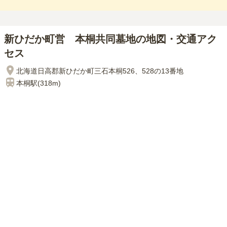
新ひだか町営 本桐共同墓地の地図・交通アク
セス
北海道日高郡新ひだか町三石本桐526、528の13番地
本桐
駅(
318m
)