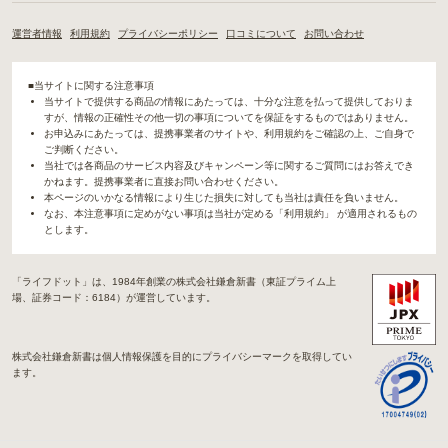
運営者情報
利用規約
プライバシーポリシー
口コミについて
お問い合わせ
■当サイトに関する注意事項
当サイトで提供する商品の情報にあたっては、十分な注意を払って提供しておりま
すが、情報の正確性その他一切の事項についてを保証をするものではありません。
お申込みにあたっては、提携事業者のサイトや、利用規約をご確認の上、ご自身で
ご判断ください。
当社では各商品のサービス内容及びキャンペーン等に関するご質問にはお答えでき
かねます。提携事業者に直接お問い合わせください。
本ページのいかなる情報により生じた損失に対しても当社は責任を負いません。
なお、本注意事項に定めがない事項は当社が定める「利用規約」 が適用されるもの
とします。
「ライフドット」は、1984年創業の株式会社鎌倉新書（東証プライム上
場、証券コード：6184）が運営しています。
株式会社鎌倉新書は個人情報保護を目的にプライバシーマークを取得してい
ます。