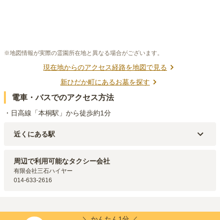
※地図情報が実際の霊園所在地と異なる場合がございます。
現在地からのアクセス経路を地図で見る
新ひだか町
にあるお墓を探す
電車・バスでのアクセス方法
・日高線「本桐駅」から徒歩約1分
近くにある駅
JR日高本線
本桐
駅（
318m
）
周辺で利用可能なタクシー会社
有限会社三石ハイヤー

014-633-2616
＼ かんたん1分 ／