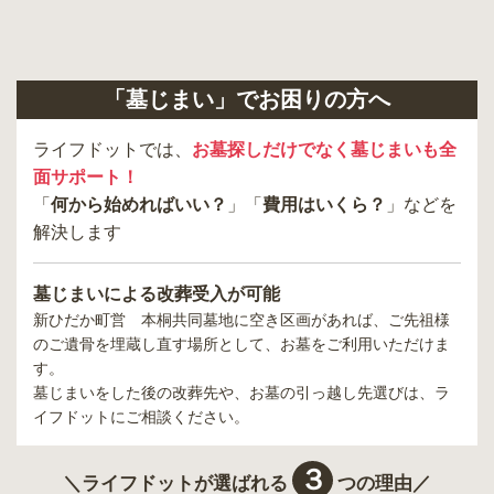
「墓じまい」でお困りの方へ
ライフドットでは、
お墓探しだけでなく墓じまいも全
面サポート！
「
何から始めればいい？
」「
費用はいくら？
」などを
解決します
墓じまいによる改葬受入が可能
新ひだか町営 本桐共同墓地
に空き区画があれば、ご先祖様
のご遺骨を埋蔵し直す場所として、お墓をご利用いただけま
す。
墓じまいをした後の改葬先や、お墓の引っ越し先選びは、ラ
イフドットにご相談ください。
３
＼ライフドットが選ばれる
つの理由／