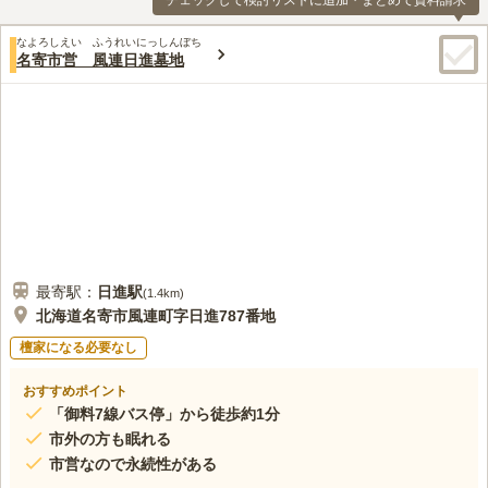
チェックして検討リストに追加・まとめて資料請求
なよろしえい ふうれいにっしんぼち
名寄市営 風連日進墓地
最寄駅：
日進
駅
(
1.4km
)
北海道名寄市風連町字日進787番地
檀家になる必要なし
おすすめポイント
「御料7線バス停」から徒歩約1分
市外の方も眠れる
市営なので永続性がある