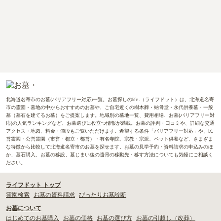
北海道名寄市のお墓(バリアフリー対応)一覧。お墓探しのlife.（ライフドット）は、北海道名寄
市の霊園・墓地の中からおすすめのお墓や、ご自宅近くの樹木葬・納骨堂・永代供養墓・一般
墓（墓石を建てるお墓）をご提案します。地域別の墓地一覧、費用相場、お墓(バリアフリー対
応)の人気ランキングなど、お墓選びに役立つ情報が満載。お墓の評判・口コミや、詳細な交通
アクセス・地図、料金・値段もご覧いただけます。希望する条件「バリアフリー対応」や、民
営霊園・公営霊園（市営・都立・都営）・有名寺院、宗教・宗派、ペット供養など、さまざま
な特徴から比較して北海道名寄市のお墓を探せます。お墓の見学予約・資料請求の申込みのほ
か、墓石購入、お墓の移設、墓じまい後の遺骨の移動先・移す方法についても気軽にご相談く
ださい。
ライフドット トップ
霊園検索
お墓の資料請求
ぴったりお墓診断
お墓について
はじめてのお墓購入
お墓の価格
お墓の選び方
お墓の引越し（改葬）