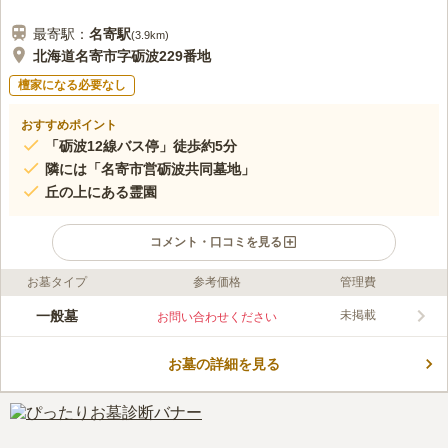
最寄駅：
名寄
駅
(
3.9km
)
北海道名寄市字砺波229番地
檀家になる必要なし
おすすめポイント
「砺波12線バス停」徒歩約5分
隣には「名寄市営砺波共同墓地」
丘の上にある霊園
コメント・口コミを見る
お墓タイプ
参考価格
管理費
ライフドット編集部のコメント
となみが丘霊園の区画と永代使用料は、4㎡までが8,000円、6㎡
一般墓
未掲載
お問い合わせください
までが18,000円、8㎡までが36,000円、12㎡までが78,000円、
16㎡までが144,000円と種類が多数あります。 希望と予算に応じ
お墓の詳細を見る
て選択でき、石材店もしばりがないので自由に建墓できます。
コメントの続きを読む
宗教も問わないので自由度が高いのも魅力のひとつです。
口コミ評価
この霊園はまだ誰からも評価されていません。