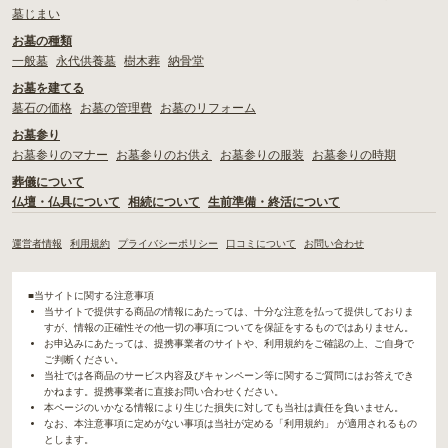
墓じまい
お墓の種類
一般墓
永代供養墓
樹木葬
納骨堂
お墓を建てる
墓石の価格
お墓の管理費
お墓のリフォーム
お墓参り
お墓参りのマナー
お墓参りのお供え
お墓参りの服装
お墓参りの時期
葬儀について
仏壇・仏具について
相続について
生前準備・終活について
運営者情報
利用規約
プライバシーポリシー
口コミについて
お問い合わせ
■当サイトに関する注意事項
当サイトで提供する商品の情報にあたっては、十分な注意を払って提供しておりま
すが、情報の正確性その他一切の事項についてを保証をするものではありません。
お申込みにあたっては、提携事業者のサイトや、利用規約をご確認の上、ご自身で
ご判断ください。
当社では各商品のサービス内容及びキャンペーン等に関するご質問にはお答えでき
かねます。提携事業者に直接お問い合わせください。
本ページのいかなる情報により生じた損失に対しても当社は責任を負いません。
なお、本注意事項に定めがない事項は当社が定める「利用規約」 が適用されるもの
とします。