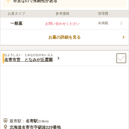
市営なので永続性がある
お墓タイプ
参考価格
管理費
一般墓
未掲載
お問い合わせください
お墓の詳細を見る
なよろしえい とみながおかれいえん
名寄市営 となみが丘霊園
最寄駅：
名寄
駅
(
3.9km
)
北海道名寄市字砺波229番地