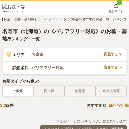
0
検討リスト
【お墓・霊園・墓地探し】ライフドット
北海道のおすすめお墓一覧ランキング
名寄市（北海道）の《バリアフリー対応》のお墓・墓
地
ランキング・一覧
変更する
名寄市
エリア
変更する
バリアフリー対応
詳細条件
お墓タイプから選ぶ
一般墓
樹木葬
納骨堂
永代供養墓
1
-
2
/
2
件
おすすめ順
価格安い順
※このページにはPRリンクが含まれています