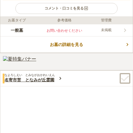
コメント・口コミを見る
お墓タイプ
参考価格
管理費
ライフドット編集部のコメント
名寄市が管理する公営墓地です。 市内在住の方は1区画（3坪）
一般墓
未掲載
お問い合わせください
3,000円、市外在住の方は1区画（3坪）10,000円で利用できるの
で、経済的負担を後世に残したくない方に最適です。 近くにあ
お墓の詳細を見る
る日進湖は周囲が7.5㎞あり、春には300本のエゾヤマ桜が満開に
コメントの続きを読む
咲き誇ります。 地元の方々に愛される桜の名所なので、お参り
の前後に花見に行かれてみてはいかがでしょう。
口コミ評価
1.5
みんなの評価
口コミ
1
件
最寄り駅からは交通は不便です。また 墓地には施設は一切ない
60代
男性
なよろしえい とみながおかれいえん
ので道具は持参する必要があります。準備しておいでください。
名寄市営 となみが丘霊園
口コミの続きを読む