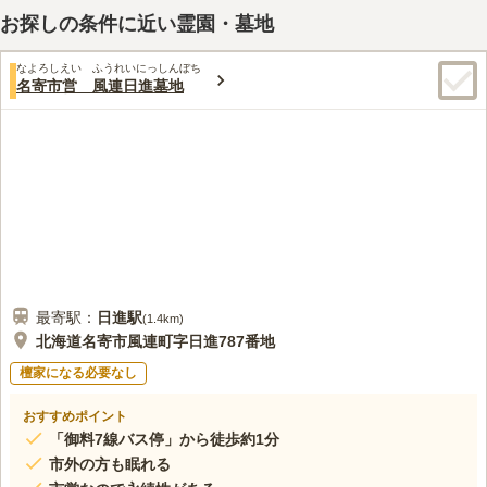
お探しの条件に近い霊園・墓地
なよろしえい ふうれいにっしんぼち
名寄市営 風連日進墓地
最寄駅：
日進
駅
(
1.4km
)
北海道名寄市風連町字日進787番地
檀家になる必要なし
おすすめポイント
「御料7線バス停」から徒歩約1分
市外の方も眠れる