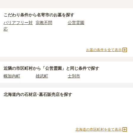
こだわり条件から
名寄市
のお墓を探す
バリアフリー対
宗教不問
公営霊園
応
お墓の条件を全て表示
近隣の市区町村から
「公営霊園」と
同じ条件で探す
幌加内町
雄武町
士別市
北海道
内の石材店･墓石販売店を探す
北海道の市区町村を全て表示