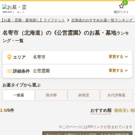
0
検討リスト
【お墓・霊園・墓地探し】ライフドット
北海道のおすすめお墓一覧ランキング
名寄市（北海道）の《公営霊園》のお墓・墓地
ランキ
ング・一覧
変更する
名寄市
エリア
変更する
公営霊園
詳細条件
お墓タイプから選ぶ
一般墓
樹木葬
納骨堂
永代供養墓
1
-
5
/
5
件
おすすめ順
価格安い順
※このページにはPRリンクが含まれています