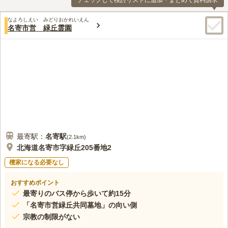
チェックして検討リストに追加・まとめて資料請求
なよろしえい みどりおかれいえん
名寄市営 緑丘霊園
最寄駅：
名寄
駅
(
2.1km
)
北海道名寄市字緑丘205番地2
檀家になる必要なし
おすすめポイント
最寄りのバス停から歩いて約15分
「名寄市営緑丘共同墓地」の向い側
宗教の制限がない