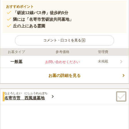
おすすめポイント
「砺波12線バス停」徒歩約5分
隣には「名寄市営砺波共同墓地」
丘の上にある霊園
コメント・口コミを見る
お墓タイプ
参考価格
管理費
ライフドット編集部のコメント
となみが丘霊園の区画と永代使用料は、4㎡までが8,000円、6㎡
一般墓
未掲載
お問い合わせください
までが18,000円、8㎡までが36,000円、12㎡までが78,000円、
16㎡までが144,000円と種類が多数あります。 希望と予算に応じ
お墓の詳細を見る
て選択でき、石材店もしばりがないので自由に建墓できます。
コメントの続きを読む
宗教も問わないので自由度が高いのも魅力のひとつです。
口コミ評価
なよろしえい にしふうれんぼち
この霊園はまだ誰からも評価されていません。
名寄市営 西風連墓地