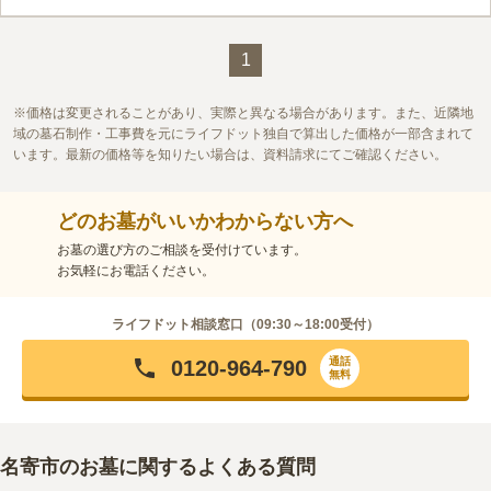
含んだ川の水によって、川底が赤く錆びたように見えたのでそう
呼ばれるようになりました。 道道206号線沿いなのでアクセスも
口コミ評価
良いです。
この霊園はまだ誰からも評価されていません。
1
価格は変更されることがあり、実際と異なる場合があります。また、近隣地
域の墓石制作・工事費を元にライフドット独自で算出した価格が一部含まれて
います。最新の価格等を知りたい場合は、資料請求にてご確認ください。
どのお墓がいいかわからない方へ
お墓の選び方のご相談を受付けています。
お気軽にお電話ください。
ライフドット相談窓口（
09:30～18:00
受付）
通話
0120-964-790
無料
名寄市のお墓に関するよくある質問