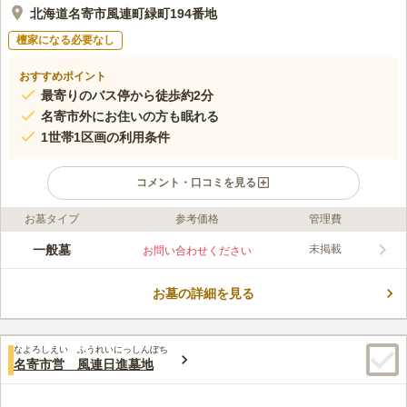
北海道名寄市風連町緑町194番地
檀家になる必要なし
おすすめポイント
最寄りのバス停から徒歩約2分
名寄市外にお住いの方も眠れる
1世帯1区画の利用条件
コメント・口コミを見る
お墓タイプ
参考価格
管理費
ライフドット編集部のコメント
名寄市はもち米の生産量が日本一で、伊勢名物で有名な「赤福」
一般墓
未掲載
お問い合わせください
やロッテの「雪見だいふく」などに使われています。 「もっ
と！もち米プロジェクト」を実施しており、名寄市のもち米文化
お墓の詳細を見る
を広めようと、もち米を使ったレシピ配信や、飲食店でもち米を
コメントの続きを読む
使ったメニューを楽しめるよう工夫されています。 もち米を愛
する方、誇りに思う方におすすめできる墓地です。
口コミ評価
なよろしえい ふうれいにっしんぼち
この霊園はまだ誰からも評価されていません。
名寄市営 風連日進墓地