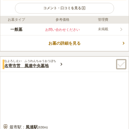
コメント・口コミを見る
お墓タイプ
参考価格
管理費
ライフドット編集部のコメント
緑丘霊園は「名寄市営緑丘共同墓地」と隣り合わせの立地です
一般墓
未掲載
お問い合わせください
が、区画は7㎡とゆとりを持って設計されています。 お彼岸やお
盆などのシーズン中でも、窮屈な思いをせずにゆっくりとお参り
お墓の詳細を見る
ができます。 市が管理しているため、石材店を自由に選べ、好
コメントの続きを読む
みのデザインの墓石を建墓できるのも魅力のひとつです。 愛着
のある土地で静かに眠りたい方に最適な霊園です。
口コミ評価
なよろしえい ふうれんちゅうおうぼち
1.0
みんなの評価
口コミ
1
件
名寄市営 風連中央墓地
葬儀場が近くにあるが、食事をできる場所や、休憩所もなく。水
70代
男性
汲み場があるだけで、ゴミ捨て場もなく地元に住んでいなければ不便。
口コミの続きを読む
最寄駅：
風連
駅
(
630m
)