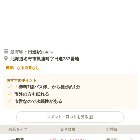
最寄駅：
日進
駅
(
1.4km
)
北海道名寄市風連町字日進787番地
檀家になる必要なし
おすすめポイント
「御料7線バス停」から徒歩約1分
市外の方も眠れる
市営なので永続性がある
コメント・口コミを見る
お墓タイプ
参考価格
管理費
ライフドット編集部のコメント
名寄市が管理する公営墓地です。 市内在住の方は1区画（3坪）
未掲載