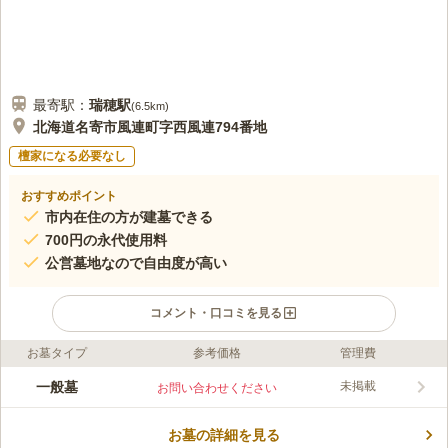
最寄駅：
瑞穂
駅
(
6.5km
)
北海道名寄市風連町字西風連794番地
檀家になる必要なし
おすすめポイント
市内在住の方が建墓できる
700円の永代使用料
公営墓地なので自由度が高い
コメント・口コミを見る
お墓タイプ
参考価格
管理費
ライフドット編集部のコメント
墓地の近くに「風連別川」が流れているので、川のせせらぎを感
一般墓
未掲載
お問い合わせください
じながらお参りができます。 「風連別川」は名寄川と天塩川の
間を縫うように流れる風連町の河川で、アイヌ語で「赤い川」を
お墓の詳細を見る
意味する「フーレ・ペツ」が語源と言われています。 酸化鉄を
コメントの続きを読む