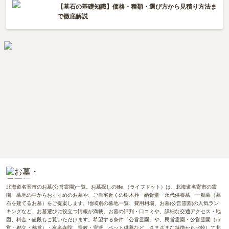
【墓石の基礎知識】価格・種類・選び方から見積り方法ま
で徹底解説
北海道名寄市のお墓(公営霊園)一覧。お墓探しのlife.（ライフドット）は、北海道名寄市の霊
園・墓地の中からおすすめのお墓や、ご自宅近くの樹木葬・納骨堂・永代供養墓・一般墓（墓
石を建てるお墓）をご提案します。地域別の墓地一覧、費用相場、お墓(公営霊園)の人気ラン
キングなど、お墓選びに役立つ情報が満載。お墓の評判・口コミや、詳細な交通アクセス・地
図、料金・値段もご覧いただけます。希望する条件「公営霊園」や、民営霊園・公営霊園（市
営・都立・都営）・有名寺院、宗教・宗派、ペット供養など、さまざまな特徴から比較して北