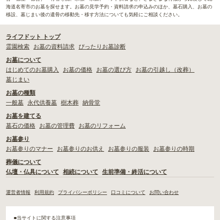
海道名寄市のお墓を探せます。お墓の見学予約・資料請求の申込みのほか、墓石購入、お墓の
移設、墓じまい後の遺骨の移動先・移す方法についても気軽にご相談ください。
ライフドット トップ
霊園検索
お墓の資料請求
ぴったりお墓診断
お墓について
はじめてのお墓購入
お墓の価格
お墓の選び方
お墓の引越し（改葬）
墓じまい
お墓の種類
一般墓
永代供養墓
樹木葬
納骨堂
お墓を建てる
墓石の価格
お墓の管理費
お墓のリフォーム
お墓参り
お墓参りのマナー
お墓参りのお供え
お墓参りの服装
お墓参りの時期
葬儀について
仏壇・仏具について
相続について
生前準備・終活について
運営者情報
利用規約
プライバシーポリシー
口コミについて
お問い合わせ
■当サイトに関する注意事項