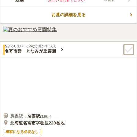
一般墓
お問い合わせください
3,000円、市外在住の方は1区画（3坪）10,000円で利用できるの
で、経済的負担を後世に残したくない方に最適です。 近くにあ
お墓の詳細を見る
る日進湖は周囲が7.5㎞あり、春には300本のエゾヤマ桜が満開に
コメントの続きを読む
咲き誇ります。 地元の方々に愛される桜の名所なので、お参り
の前後に花見に行かれてみてはいかがでしょう。
口コミ評価
1.5
みんなの評価
口コミ
1
件
最寄り駅からは交通は不便です。また 墓地には施設は一切ない
60代
男性
なよろしえい とみながおかれいえん
ので道具は持参する必要があります。準備しておいでください。
名寄市営 となみが丘霊園
口コミの続きを読む
最寄駅：
名寄
駅
(
3.9km
)
北海道名寄市字砺波229番地
檀家になる必要なし