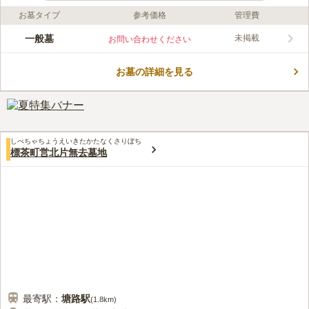
お墓タイプ
参考価格
管理費
口コミ評価
この霊園はまだ誰からも評価されていません。
一般墓
未掲載
お問い合わせください
お墓の詳細を見る
しべちゃちょうえいきたかたなくさりぼち
標茶町営北片無去墓地
最寄駅：
塘路
駅
(
1.8km
)