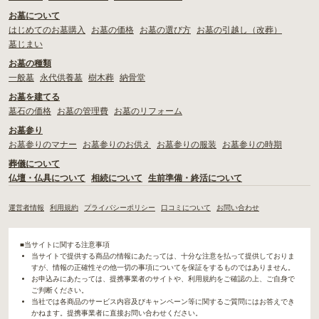
お墓について
はじめてのお墓購入
お墓の価格
お墓の選び方
お墓の引越し（改葬）
墓じまい
お墓の種類
一般墓
永代供養墓
樹木葬
納骨堂
お墓を建てる
墓石の価格
お墓の管理費
お墓のリフォーム
お墓参り
お墓参りのマナー
お墓参りのお供え
お墓参りの服装
お墓参りの時期
葬儀について
仏壇・仏具について
相続について
生前準備・終活について
運営者情報
利用規約
プライバシーポリシー
口コミについて
お問い合わせ
■当サイトに関する注意事項
当サイトで提供する商品の情報にあたっては、十分な注意を払って提供しておりま
すが、情報の正確性その他一切の事項についてを保証をするものではありません。
お申込みにあたっては、提携事業者のサイトや、利用規約をご確認の上、ご自身で
ご判断ください。
当社では各商品のサービス内容及びキャンペーン等に関するご質問にはお答えでき
かねます。提携事業者に直接お問い合わせください。