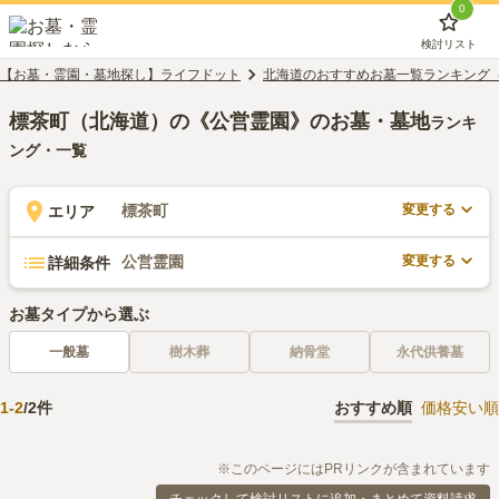
0
検討リスト
【お墓・霊園・墓地探し】ライフドット
北海道のおすすめお墓一覧ランキング
標茶町（北海道）の《公営霊園》のお墓・墓地
ランキ
ング・一覧
変更する
標茶町
エリア
変更する
公営霊園
詳細条件
お墓タイプから選ぶ
一般墓
樹木葬
納骨堂
永代供養墓
1
-
2
/
2
件
おすすめ順
価格安い順
※このページにはPRリンクが含まれています