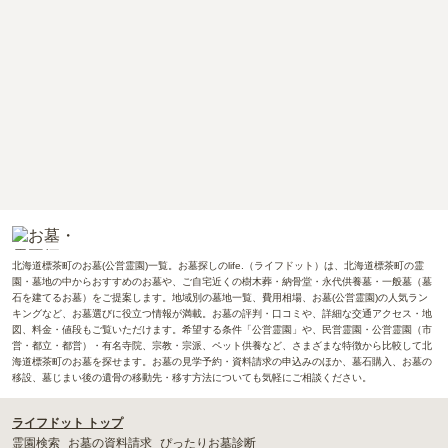
北海道標茶町のお墓(公営霊園)一覧。お墓探しのlife.（ライフドット）は、北海道標茶町の霊
園・墓地の中からおすすめのお墓や、ご自宅近くの樹木葬・納骨堂・永代供養墓・一般墓（墓
石を建てるお墓）をご提案します。地域別の墓地一覧、費用相場、お墓(公営霊園)の人気ラン
キングなど、お墓選びに役立つ情報が満載。お墓の評判・口コミや、詳細な交通アクセス・地
図、料金・値段もご覧いただけます。希望する条件「公営霊園」や、民営霊園・公営霊園（市
営・都立・都営）・有名寺院、宗教・宗派、ペット供養など、さまざまな特徴から比較して北
海道標茶町のお墓を探せます。お墓の見学予約・資料請求の申込みのほか、墓石購入、お墓の
移設、墓じまい後の遺骨の移動先・移す方法についても気軽にご相談ください。
ライフドット トップ
霊園検索
お墓の資料請求
ぴったりお墓診断