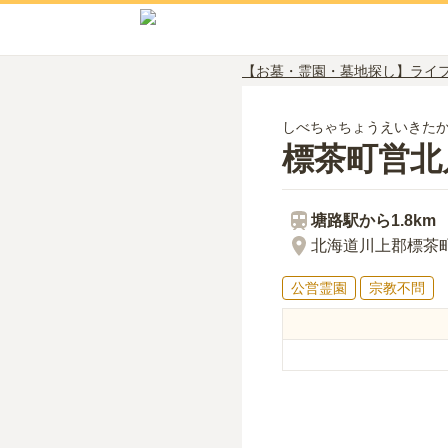
【お墓・霊園・墓地探し】ライ
しべちゃちょうえいきた
標茶町営北
塘路
駅から
1.8km
北海道川上郡標茶町
公営霊園
宗教不問