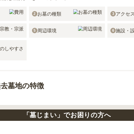
お墓の種類
アクセ
2
3
周辺環境
施設・
5
6
無去墓地の特徴
「墓じまい」でお困りの方へ