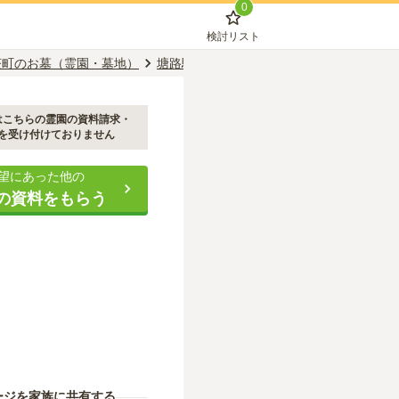
0
検討リスト
茶町のお墓（霊園・墓地）
塘路駅のお墓（霊園・墓地）
標茶町営北
はこちらの霊園の資料請求・
を受け付けておりません
望にあった他の
の資料をもらう
ージを家族に共有する