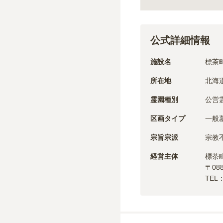
公式詳細情報
施設名
標茶
所在地
北海
霊園種別
公営
区画タイプ
一般
宗旨宗派
宗教
経営主体
標茶
〒
08
TEL