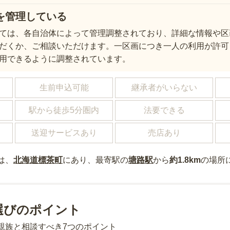
を管理している
ては、各自治体によって管理調整されており、詳細な情報や区
だくか、ご相談いただけます。一区画につき一人の利用が許可
用できるように調整されています。
し
生前申込可能
継承者がいらない
駅から徒歩5分圏内
法要できる
送迎サービスあり
売店あり
は、
北海道
標茶町
にあり
、最寄駅の
塘路
駅
から
約
1.8km
の場所
選びのポイント
親族と相談すべき7つのポイント