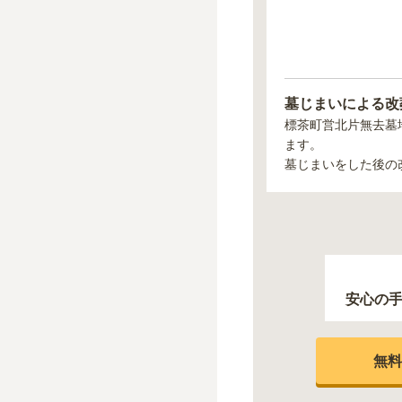
墓じまいによる改
標茶町営北片無去墓
ます。
墓じまいをした後の
安心の
無料