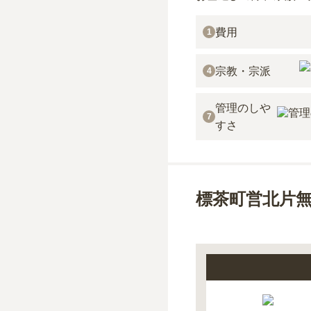
費用
1
宗教・宗派
4
管理のしや
7
すさ
標茶町営北片