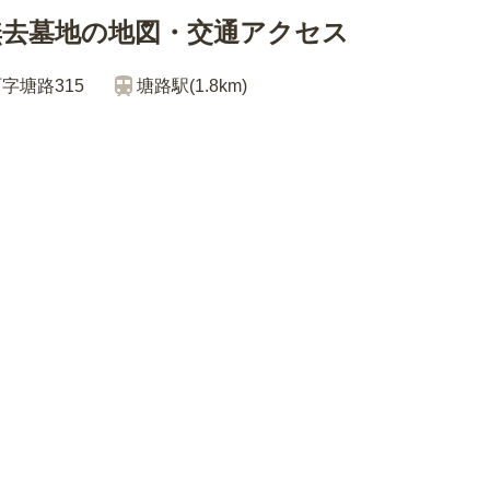
無去墓地の地図・交通アクセス
字塘路315
塘路
駅(
1.8km
)