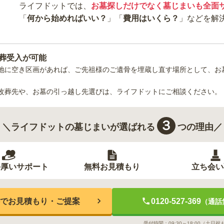
ライフドットでは、
お墓探しだけでなく墓じまいも全面
「
何から始めればいい？
」「
費用はいくら？
」などを解
葬受入が可能
地
に空き区画があれば、ご先祖様のご遺骨を埋蔵し直す場所として、お
改葬先や、お墓の引っ越し先選びは、ライフドットにご相談ください。
３
＼ライフドットの墓じまいが選ばれる
つの理由／
手厚いサポート
無料お見積もり
立ち会い
でお見積もり・ご提案
0120-527-369
（通話
受付時間：
09:30～18:00
（土日祝