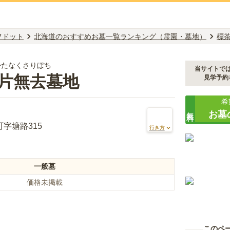
フドット
北海道のおすすめお墓一覧ランキング（霊園・墓地）
標
かたなくさりぼち
当サイトで
片無去墓地
見学予約
希
無料
お墓
字塘路315
行き方
一般墓
価格未掲載
このペ