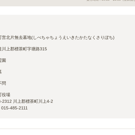
町営北片無去墓地(しべちゃちょうえいきたかたなくさりぼち)
道川上郡標茶町字塘路315
霊園
墓
不問
町
役場
8-2312
川上郡標茶町川上4-2
：
015-485-2111