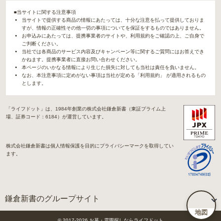
■当サイトに関する注意事項
当サイトで提供する商品の情報にあたっては、十分な注意を払って提供しておりま
すが、情報の正確性その他一切の事項についてを保証をするものではありません。
お申込みにあたっては、提携事業者のサイトや、利用規約をご確認の上、ご自身で
ご判断ください。
当社では各商品のサービス内容及びキャンペーン等に関するご質問にはお答えでき
かねます。提携事業者に直接お問い合わせください。
本ページのいかなる情報により生じた損失に対しても当社は責任を負いません。
なお、本注意事項に定めがない事項は当社が定める「利用規約」 が適用されるもの
とします。
「ライフドット」は、1984年創業の株式会社鎌倉新書（東証プライム上
場、証券コード：6184）が運営しています。
株式会社鎌倉新書は個人情報保護を目的にプライバシーマークを取得してい
ます。
鎌倉新書のグループサイト
地図
「Life.（ライフドット）」関連サイト
© 2017-
2026
お墓・霊園探しならライフドット