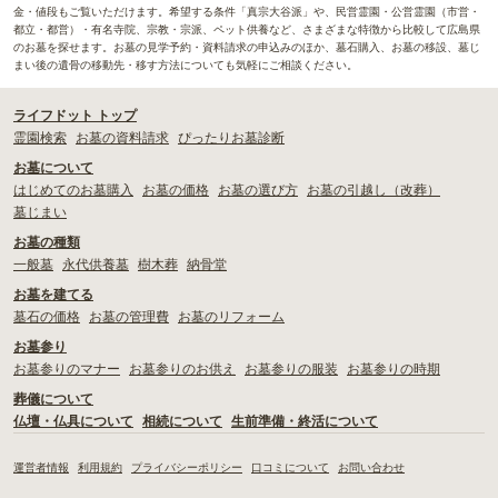
金・値段もご覧いただけます。希望する条件「真宗大谷派」や、民営霊園・公営霊園（市営・
都立・都営）・有名寺院、宗教・宗派、ペット供養など、さまざまな特徴から比較して広島県
のお墓を探せます。お墓の見学予約・資料請求の申込みのほか、墓石購入、お墓の移設、墓じ
まい後の遺骨の移動先・移す方法についても気軽にご相談ください。
ライフドット トップ
霊園検索
お墓の資料請求
ぴったりお墓診断
お墓について
はじめてのお墓購入
お墓の価格
お墓の選び方
お墓の引越し（改葬）
墓じまい
お墓の種類
一般墓
永代供養墓
樹木葬
納骨堂
お墓を建てる
墓石の価格
お墓の管理費
お墓のリフォーム
お墓参り
お墓参りのマナー
お墓参りのお供え
お墓参りの服装
お墓参りの時期
葬儀について
仏壇・仏具について
相続について
生前準備・終活について
運営者情報
利用規約
プライバシーポリシー
口コミについて
お問い合わせ