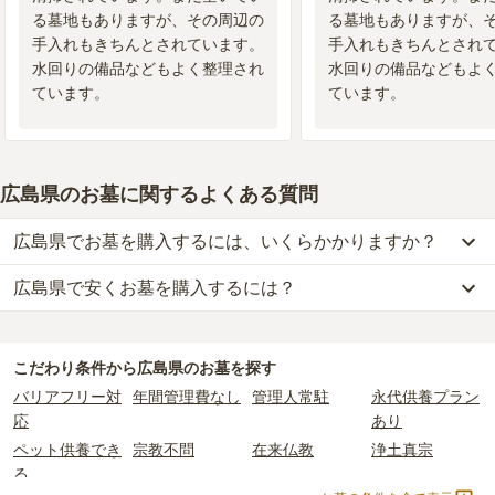
る墓地もありますが、その周辺の
る墓地もありますが、
手入れもきちんとされています。
手入れもきちんとされ
水回りの備品などもよく整理され
水回りの備品などもよ
ています。
ています。
広島県のお墓に関するよくある質問
広島県でお墓を購入するには、いくらかかりますか？
広島県で安くお墓を購入するには？
広島県
での購入費用の目安は、
一般墓が約238万円、樹木葬が約52
万円、納骨堂が約60万円、永代供養墓が約40万円
です。
広島県
で一番安価な
お墓
は、
ひがしひろしま墓園
の
納骨堂
で、
1000
一般墓を建てる場合は、「永代使用料（土地代）」と「墓石代」の
円
からお求めいただけます。
2つが主な費用となります。
こだわり条件から
広島県
のお墓を探す
一般的に最も費用を抑えられるのは、他の方のご遺骨と一緒に埋葬
広島県
の一般墓の永代使用料の平均は
73万円
で、墓石代は
広島県の
バリアフリー対
年間管理費なし
管理人常駐
永代供養プラン
する
「合祀墓（ごうしぼ）」
と呼ばれるタイプです。個別のお墓に
平均
164.8万円
です。いずれも区画の広さや墓石の大きさ・素材に
応
あり
比べて省スペースで管理の手間がかからないため、費用が安く設定
よって変わります。
ペット供養でき
宗教不問
在来仏教
浄土真宗
されています。
樹木葬・納骨堂・永代供養墓は、基本的に墓石代がかからず、永代
る
価格の目安は、1名あたり5万円〜30万円程度です。
使用料のみかかります。