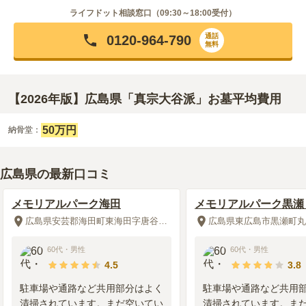
ライフドット相談窓口（
09:30～18:00
受付）
通話
0120-964-790
無料
【2026年版】広島県「真宗大谷派」お墓平均費用
50万円
納骨堂：
広島県の最新口コミ
メモリアルパーク海田
メモリアルパーク黒瀬
広島県安芸郡海田町東海田字唐谷4764-1
60代
・
男性
60代
・
男性
4.5
3.8
駐車場や通路など共用部分はよく
駐車場や通路など共用
清掃されています。まだ空いてい
清掃されています。ま