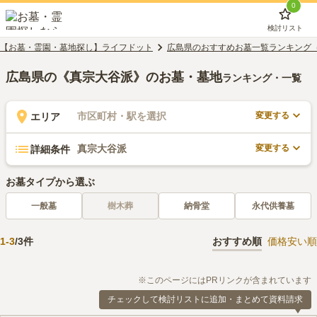
0
検討リスト
【お墓・霊園・墓地探し】ライフドット
広島県のおすすめお墓一覧ランキング
広島県の《真宗大谷派》のお墓・墓地
ランキング・一覧
変更する
市区町村・駅を選択
エリア
変更する
真宗大谷派
詳細条件
お墓タイプから選ぶ
一般墓
樹木葬
納骨堂
永代供養墓
1
-
3
/
3
件
おすすめ順
価格安い順
※このページにはPRリンクが含まれています
チェックして検討リストに追加・まとめて資料請求