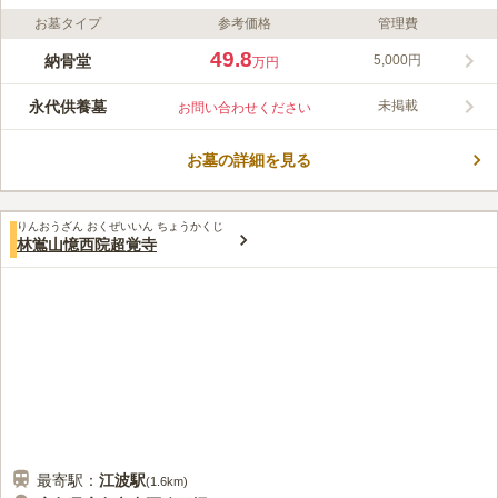
お墓タイプ
参考価格
管理費
ライフドット編集部のコメント
広島県福山市にある西福寺境内にあるのうこつぼです。全24区画
49.8
納骨堂
5,000円
万円
ののうこつぼは香炉が1つ、花立てが2つ備えられています。マン
ション型のお墓は無駄がないデザインで、遺骨に向かって手を合
永代供養墓
未掲載
お問い合わせください
わせることができます。また、コンパクトに設計されており、家
コメントの続きを読む
族が少ない方、単身の方におすすめです。継承者が不在になった
場合は合祀墓にて永代にわたり供養されるので、無縁になる心配
お墓の詳細を見る
口コミ評価
はありません。
この霊園はまだ誰からも評価されていません。
りんおうざん おくぜいいん ちょうかくじ
林鴬山憶西院超覚寺
最寄駅：
江波
駅
(
1.6km
)