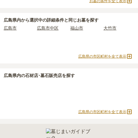
お墓の条件を全て表示
曹洞宗
真言宗
日蓮宗
浄土宗
広島県
で安価なお墓を探したい場合は、
価格の安い順
で並び替えて
臨済宗
真宗大谷派
法華宗
創価学会
なお、お墓によっては以下の費用が別途かかる場合があります。
お墓を探すのがおすすめです。
・
開眼法要の費用
：お墓を新しく建てた際に行う儀式のための費
樹木葬
納骨堂
永代供養墓
公営霊園
広島県
内から選択中の詳細条件と同じお墓を探す
用。僧侶に渡すお布施がかかります。
民営霊園
寺院墓地
1人用区画あり
2人用区画あり
広島市
広島市中区
福山市
大竹市
・
納骨式の費用
：お墓に遺骨を納める儀式のための費用。僧侶に渡
3人用区画あり
すお布施、会食などの費用がかかります。
・
年間管理費
：お墓の管理費。契約後、毎年発生するケースがあり
ます。
広島県の市区町村を全て表示
正確な費用は、区画や石材の選び方によって大きく変わるため、見
積もりを取るまで確定しません。
広島県
内の石材店･墓石販売店を探す
現地見学では、担当者に「提示金額以外にかかる費用はないか」を
必ず確認することをおすすめします。
現地への見学が難しい場合は、資料請求でも各霊園の詳しい料金案
内を取り寄せることができます。
広島県の市区町村を全て表示