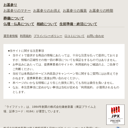
お墓参り
お墓参りのマナー
お墓参りのお供え
お墓参りの服装
お墓参りの時期
葬儀について
仏壇・仏具について
相続について
生前準備・終活について
運営者情報
利用規約
プライバシーポリシー
口コミについて
お問い合わせ
■当サイトに関する注意事項
当サイトで提供する商品の情報にあたっては、十分な注意を払って提供しておりま
すが、情報の正確性その他一切の事項についてを保証をするものではありません。
お申込みにあたっては、提携事業者のサイトや、利用規約をご確認の上、ご自身で
ご判断ください。
当社では各商品のサービス内容及びキャンペーン等に関するご質問にはお答えでき
かねます。提携事業者に直接お問い合わせください。
本ページのいかなる情報により生じた損失に対しても当社は責任を負いません。
なお、本注意事項に定めがない事項は当社が定める「利用規約」 が適用されるもの
とします。
「ライフドット」は、1984年創業の株式会社鎌倉新書（東証プライム上
場、証券コード：6184）が運営しています。