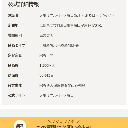
公式詳細情報
施設名
メモリアルパーク海田(めもりあるぱーくかいた)
所在地
広島県安芸郡海田町東海田字唐谷4764-1
霊園種別
民営霊園
区画タイプ
一般墓/永代供養墓/樹木葬
宗旨宗派
宗教不問
区画数
1,200区画
総面積
58,842㎡
経営主体
宗教法人 修験道白光山妙禪院
公式サイト
メモリアルパーク海田
＼ かんたん1分 ／
無料
この霊園にお問い合わせ