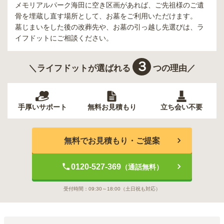
メモリアルパーク海田
に空き区画があれば、ご先祖様のご遺
骨を埋蔵し直す場所として、お墓をご利用いただけます。
墓じまいをした後の改葬先や、お墓の引っ越し先選びは、ラ
イフドットにご相談ください。
３
＼ライフドットが選ばれる
つの理由／
手厚いサポート
無料お見積もり
立ち会い不要
無料でお見積もり・ご提案
0120-527-369
（通話無料）
受付時間：
09:30～18:00
（土日祝も対応）