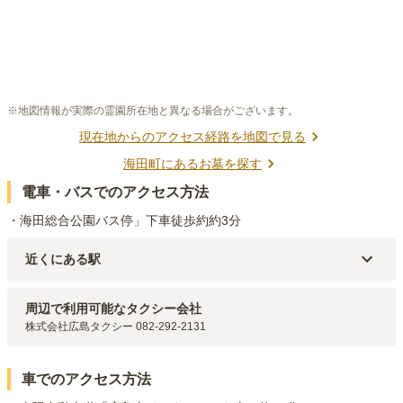
※地図情報が実際の霊園所在地と異なる場合がございます。
現在地からのアクセス経路を地図で見る
海田町
にあるお墓を探す
電車・バスでのアクセス方法
・海田総合公園バス停」下車徒歩約約3分
近くにある駅
JR山陽本線(三原～岩国)
海田市
駅（
4.5km
）
JR山陽本線(三原～岩国)
安芸中野
駅（
4.8km
）
周辺で利用可能なタクシー会社
JR呉線
矢野
駅（
5.6km
）
株式会社広島タクシー 082-292-2131
JR山陽本線(三原～岩国)
中野東
駅（
7.3km
）
車でのアクセス方法