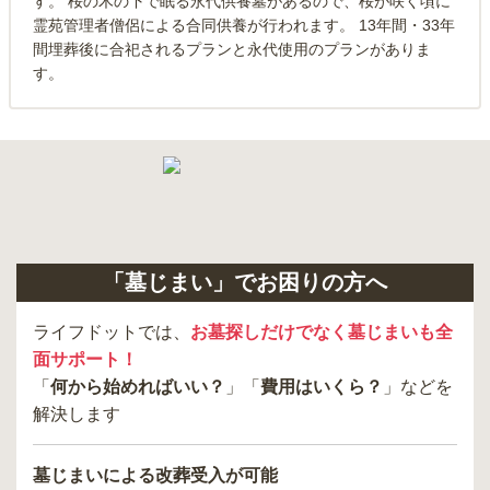
す。 桜の木の下で眠る永代供養墓があるので、桜が咲く頃に
霊苑管理者僧侶による合同供養が行われます。 13年間・33年
間埋葬後に合祀されるプランと永代使用のプランがありま
す。
「墓じまい」でお困りの方へ
ライフドットでは、
お墓探しだけでなく墓じまいも全
面サポート！
「
何から始めればいい？
」「
費用はいくら？
」などを
解決します
墓じまいによる改葬受入が可能