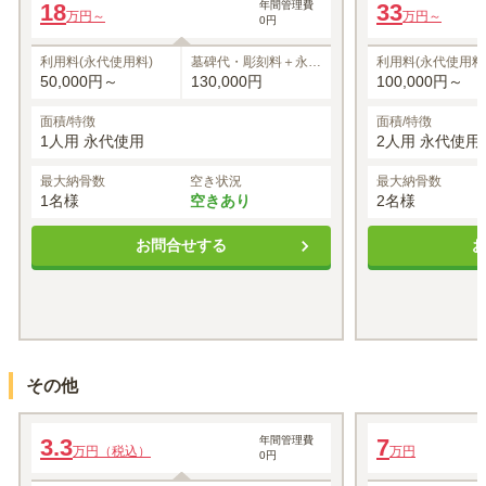
18
年間管理費
33
万円～
万円～
0円
1名あたりの価格
18
1名あたりの価格
万円～
※最大
1
名
※最大
2
名
利用料(永代使用料)
墓碑代・彫刻料＋永代
利用料(永代使用料
管理料
50,000円～
130,000円
100,000円～
面積/特徴
面積/特徴
1人用 永代使用
2人用 永代使用
最大納骨数
空き状況
最大納骨数
1名様
空きあり
2名様
お問合せする
その他
ペットちゃん専用永代合祀墓「エンジェル」
ペットちゃん専用
3.3
年間管理費
7
万円（税込）
万円
0円