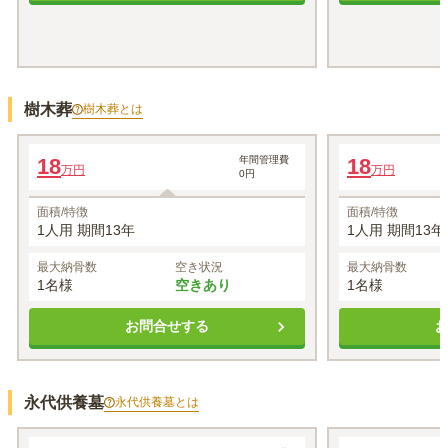
樹木葬
樹木葬
とは
桜
メモリアル
18
年間管理費
18
万円
万円
0円
1名あたりの価格
18
1名あたりの価格
万円
※最大
1
名
※最大
1
名
面積/特徴
面積/特徴
1人用 期間13年
1人用 期間13
最大納骨数
空き状況
最大納骨数
1名様
空きあり
1名様
お問合せする
永代供養墓
永代供養墓
とは
旅立ち
旅立ち