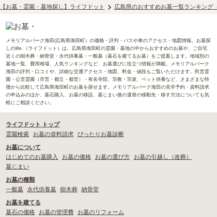
【お墓・霊園・墓地探し】ライフドット
広島県のおすすめお墓一覧ランキング
メモリアルパーク海田(広島県海田町）の価格・評判・バスや車のアクセス・地図情報。お墓探
しのlife.（ライフドット）は、広島県海田町の霊園・墓地の中からおすすめのお墓や、ご自宅
近くの樹木葬・納骨堂・永代供養墓・一般墓（墓石を建てるお墓）をご提案します。地域別の
墓地一覧、費用相場、人気ランキングなど、お墓選びに役立つ情報が満載。メモリアルパーク
海田の評判・口コミや、詳細な交通アクセス・地図、料金・値段もご覧いただけます。民営霊
園・公営霊園（市営・都立・都営）・有名寺院、宗教・宗派、ペット供養など、さまざまな特
徴から比較して広島県海田町のお墓を探せます。メモリアルパーク海田の見学予約・資料請求
の申込みのほか、墓石購入、お墓の移設、墓じまい後の遺骨の移動先・移す方法についても気
軽にご相談ください。
ライフドット トップ
霊園検索
お墓の資料請求
ぴったりお墓診断
お墓について
はじめてのお墓購入
お墓の価格
お墓の選び方
お墓の引越し（改葬）
墓じまい
お墓の種類
一般墓
永代供養墓
樹木葬
納骨堂
お墓を建てる
墓石の価格
お墓の管理費
お墓のリフォーム