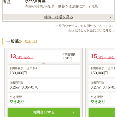
永代供養墓
寺院や霊園が管理・供養を永続的に行うお墓
特徴・相場を見る
一般的なケースであり例外もございます。
もっと詳しくお墓について知る→
一般墓
一般墓
とは
一般墓所
一般墓所
13
年間管理費
15
万円
+墓石代
万円～
+墓石
1,000円
利用料(永代使用料)
利用料(永代使用料
130,000円
150,000円～
面積/特徴
面積/特徴
0.25㎡ 0.35×0.70m
0.27㎡ 0.45×0.
空き状況
空き状況
空きあり
空きあり
お問合せする