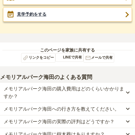
見学予約をする
このページを家族に共有する
LINEで共有
リンクをコピー
メールで共有
メモリアルパーク海田
のよくある質問
メモリアルパーク海田の購入費用はどのくらいかかりま
すか？
メモリアルパーク海田への行き方を教えてください。
メモリアルパーク海田では、一般墓が約13万円(墓石代別)から、樹
木葬が約18万円から、永代供養墓が約18万円からお求めいただけま
メモリアルパーク海田の実際の評判はどうですか？
公共交通機関の場合、海田総合公園バス停」下車徒歩約約3分で
す。
す。
なお、メモリアルパーク海田がある広島県の相場は、一般墓が約73
メモリアルパーク海田に樹木葬はありますか？
当サイトに寄せられた総合評価は、4.5点です。特に交通利便性、