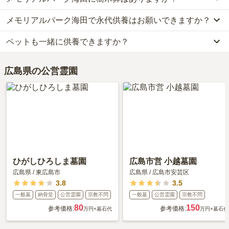
車の場合、山陽自動車道「広島東インター」から車で約36分です。
万円（墓石代別途）、樹木葬が約52万円、永代供養墓が約40万円で
管理状況が高く評価されています。
詳しいルートや地図は、本ページの「地図・交通アクセス」欄をご
す。
メモリアルパーク海田で永代供養はお願いできますか？
はい、メモリアルパーク海田には12種類の樹木葬がございます。
利用者様からは「墓園に行く途中には食事処やコンビニがあるので
確認ください。
お墓は、価格が高いものがよい、安いものが悪い、という訳ではあ
費用は、約18万円からとなっております。
買い物や食事に問題ないと思います。

りません。大切なのは、ご家族が心から納得し、安心してお参りで
ペットも一緒に供養できますか？
はい、メモリアルパーク海田は永代供養に対応しています。
メモリアルパーク海田がある広島県の樹木葬の相場価格は、約52万
駅付近にはスーパーもあるので便利です。」といったお声をいただ
きる場所を選ぶことです。
費用は、約18万円からとなっております。
円です。
いております。
はい、メモリアルパーク海田はペット供養に対応しております。
メモリアルパーク海田がある広島県の永代供養墓の相場価格は、約
樹木葬
について詳しく知りたい方は『
樹木葬とは？費用相場・メリ
広島県の公営霊園
大切な家族の一員であるペットも供養できるプランをご用意してお
40万円です。
ット＆デメリット・仕組みを解説
』をご覧ください。
りますので、資料請求で詳細条件をご確認ください。
永代供養について詳しく知りたい方は『
永代供養墓をわかりやすく
解説！
』をご覧ください。
ひがしひろしま墓園
広島市営 小越墓園
広島県
/
東広島市
広島県
/
広島市安芸区
3.8
3.5
一般墓
納骨堂
公営霊園
宗教不問
一般墓
公営霊園
宗教不問
80
150
参考価格:
参考価格:
万円
+墓石代
万円
+墓石代