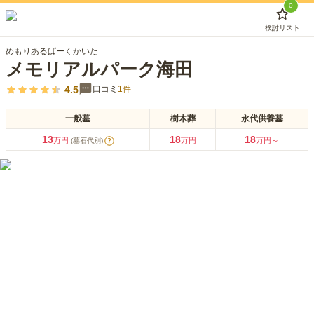
0
検討リスト
めもりあるぱーくかいた
メモリアルパーク海田
4.5
口コミ
1
件
一般墓
樹木葬
永代供養墓
13
18
18
万円
万円
万円～
(墓石代別)
?