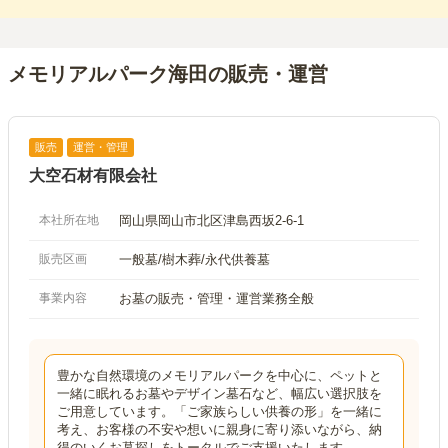
メモリアルパーク海田の販売・運営
販売
運営・管理
大空石材有限会社
本社所在地
岡山県岡山市北区津島西坂2-6-1
販売区画
一般墓/樹木葬/永代供養墓
事業内容
お墓の販売・管理・運営業務全般
豊かな自然環境のメモリアルパークを中心に、ペットと
一緒に眠れるお墓やデザイン墓石など、幅広い選択肢を
ご用意しています。「ご家族らしい供養の形」を一緒に
考え、お客様の不安や想いに親身に寄り添いながら、納
得のいくお墓探しをトータルでご支援いたします。