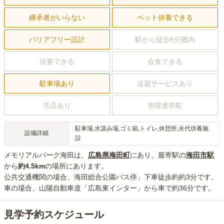
継承者がいらない
ペット供養できる
バリアフリー設計
駅から徒歩5分圏内
法要できる
会食できる
駐車場あり
送迎サービスあり
売店あり
管理者常駐
駐車場,水汲み場,ゴミ箱,トイレ,休憩所,永代供養施
設備詳細
設
メモリアルパーク海田
は、
広島県
海田町
にあり
、最寄駅の
海田市
駅
から
約
4.5km
の場所にあり
ます。
公共交通機関の場合
、海田総合公園バス停」下車徒歩約約3分
です。
車の場合
、山陽自動車道「広島東インター」から車で約36分
です。
見学予約スケジュール