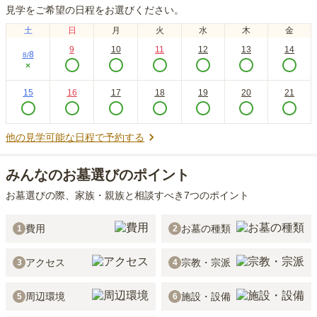
見学をご希望の日程をお選びください。
土
日
月
火
水
木
金
9
10
11
12
13
14
8
8
/
×
15
16
17
18
19
20
21
他の見学可能な日程で予約する
みんなのお墓選びのポイント
お墓選びの際、家族・親族と相談すべき7つのポイント
費用
お墓の種類
1
2
アクセス
宗教・宗派
3
4
周辺環境
施設・設備
5
6