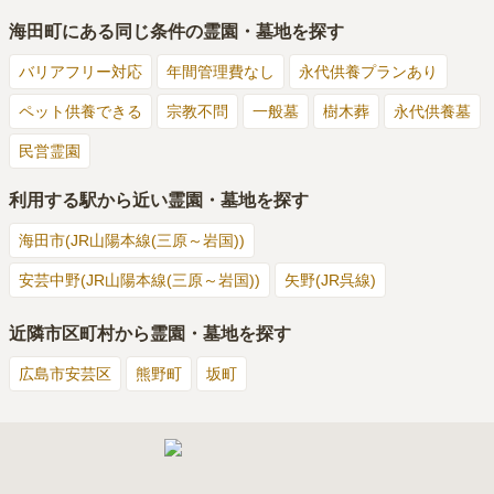
海田町
にある同じ条件の霊園・墓地を探す
バリアフリー対応
年間管理費なし
永代供養プランあり
ペット供養できる
宗教不問
一般墓
樹木葬
永代供養墓
民営霊園
利用する駅から近い霊園・墓地を探す
海田市(JR山陽本線(三原～岩国))
安芸中野(JR山陽本線(三原～岩国))
矢野(JR呉線)
近隣市区町村から霊園・墓地を探す
広島市安芸区
熊野町
坂町