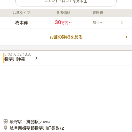
コメント・口コミを見る
お墓タイプ
参考価格
管理費
ライフドット編集部のコメント
大源寺 曠然苑は、岐阜県の大源寺境内にある樹木葬地です。墓
30
樹木葬
0円〜
万円〜
苑は杉苔に覆われたシンプルなものです。シンボルツリーの枝垂
れ桜に見守られ、土の中で心静かに眠れます。墓苑に明確な境界
お墓の詳細を見る
線はありませんが、個別の区画があり、遺骨は区画ごとに埋葬さ
コメントの続きを読む
れます。他人の遺骨と混ざることはありません。苑内は華美な装
飾がない分、緑や広い空が映え、静かな美しさや自然との一体感
口コミ評価
を味わえるのが魅力です。曠然苑の利用に大源寺への入檀は不要
いびがわじょうえん
この霊園はまだ誰からも評価されていません。
揖斐川浄苑
です。また、宗派問わずお申し込みいただけます。
最寄駅：
揖斐
駅
(
2.1km
)
岐阜県揖斐郡揖斐川町長良72