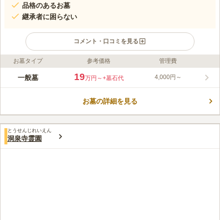
品格のあるお墓
継承者に困らない
コメント・口コミを見る
お墓タイプ
参考価格
管理費
ライフドット編集部のコメント
品格のある美しいお寺で、境内は綺麗に整備されており、訪れる
19
一般墓
4,000円～
万円～
+墓石代
人の心を穏やかにしてくれます。 敷地内は平地なので、足腰の
弱い方やお子様連れの方でも安心してお参りすることができま
お墓の詳細を見る
す。 納骨堂や永代供養墓があるので継承者にお困りの方も申し
コメントの続きを読む
込むことができます。 本堂には亜阿弥陀如来立像や聖観音菩薩
立像があり、お参りのあとに訪れるのも良いでしょう。
口コミ評価
とうせんじれいえん
この霊園はまだ誰からも評価されていません。
洞泉寺霊園