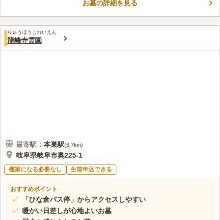
子でそのまま駐車場からお墓まで行くことができます。
お墓の詳細を見る
口コミ評価
この霊園はまだ誰からも評価されていません。
りゅうほうじれいえん
龍峰寺霊園
最寄駅：
本巣
駅
(
6.7km
)
岐阜県岐阜市奥225-1
檀家になる必要なし
生前申込できる
おすすめポイント
「ひな倉バス停」からアクセスしやすい
暖かい日差しが心地よいお墓