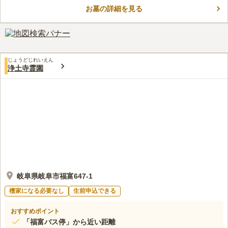
とで子や孫に負担をかける心配はありません。 樹木葬も扱って
お墓の詳細を見る
いますので、のどかな場所が大好きだった方や自然に還りたいと
コメントの続きを読む
お考えの方におすすめです。 墓地内には法要施設も整ってお
り、法要もお任せすることができて便利です。
口コミ評価
この霊園はまだ誰からも評価されていません。
じょうどじれいえん
浄土寺霊園
岐阜県岐阜市福富647-1
檀家になる必要なし
生前申込できる
おすすめポイント
「福富バス停」から近い距離