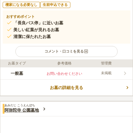
檀家になる必要なし
生前申込できる
おすすめポイント
「長良バス停」に近いお墓
美しい紅葉が見れるお墓
清潔に保たれたお墓
コメント・口コミを見る
お墓タイプ
参考価格
管理費
ライフドット編集部のコメント
たくさんの木々に囲まれた、山の近くにあるお墓です。 秋には
一般墓
未掲載
お問い合わせください
美しい紅葉を見ながらお参りをすることができます。 四季の移
り変わりを堪能することができるので、訪れる人の目を楽しませ
お墓の詳細を見る
てくれる場所です。 苑内の管理も行き届いており、清潔に保た
コメントの続きを読む
れているのでいつでも気持ちよくお参りすることができます。
駐車スペースも設けているので車でお参りに行くこともできま
口コミ評価
す。
あみだじ こうえんぼち
3.3
みんなの評価
口コミ
2
件
阿弥陀寺 公園墓地
周辺環境としては、何もありません。花ひとつ手に入れるにして
40代
男性
も、近隣にスーパーはなく少し離れたところへ買いに行くしかありませ
ん。食事処もありません
口コミの続きを読む