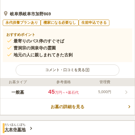
岐阜県岐阜市加野869
永代供養プランあり
檀家になる必要なし
生前申込できる
おすすめポイント
最寄りのバス停のすぐそば
曹洞宗の洞泉寺の霊園
地元の人に親しまれてきた古刹
コメント・口コミを見る
お墓タイプ
参考価格
管理費
ライフドット編集部のコメント
洞泉寺霊園は、水岸本滴により当地の土佛の澤に棲む龍を退治し
45
一般墓
5,000円
万円～
+墓石代
てもらい、災いが消えたことがきっかけで開山されました。 お
寺には、ご本尊として「龍頭観音菩薩像」が祀られています。
お墓の詳細を見る
「美濃新四国八十八ヶ所霊場の第八十七番札所」にも指定されて
コメントの続きを読む
おり、各地からお遍路に多くの方が訪れる場所です。 自然があ
るべき姿そのままで、霊園を静かに見守っていくれている安らぎ
口コミ評価
の空間です。
だいほんじぼち
この霊園はまだ誰からも評価されていません。
大本寺墓地