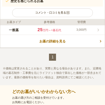
歴史を感じられるお墓
コメント・口コミを見る
お墓タイプ
参考価格
管理費
ライフドット編集部のコメント
陽当たり抜群の東向きのお墓で、暖かい日差しが心地よく、穏や
25
一般墓
3,000円
万円～
+墓石代
かな気持ちでお参りすることができます。 安藤守就が建てたと
言われる歴史ある霊園で、歴史に詳しい方にとても興味深い土地
お墓の詳細を見る
でしょう。 参道もフラットなのでお年寄りの方や車椅子の方で
コメントの続きを読む
も安心してお参りすることができます。 檀家になる必要がない
ので、お布施や寄付金などの経済的な負担が気になる方にもおす
口コミ評価
すめです。
この霊園はまだ誰からも評価されていません。
1
価格は変更されることがあり、実際と異なる場合があります。また、近隣地
域の墓石制作・工事費を元にライフドット独自で算出した価格が一部含まれて
います。最新の価格等を知りたい場合は、資料請求にてご確認ください。
どのお墓がいいかわからない方へ
お墓の選び方のご相談を受付けています。
お気軽にお電話ください。