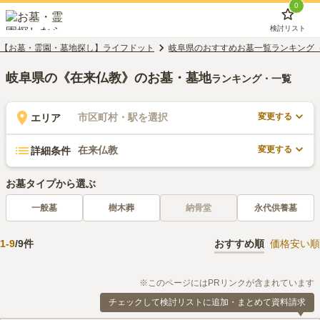
0
検討リスト
【お墓・霊園・墓地探し】ライフドット
岐阜県のおすすめお墓一覧ランキング
岐阜県の《在来仏教》のお墓・墓地
ランキング・一覧
変更する
市区町村・駅を選択
エリア
変更する
在来仏教
詳細条件
お墓タイプから選ぶ
一般墓
樹木葬
納骨堂
永代供養墓
1
-
9
/
9
件
おすすめ順
価格安い順
※このページにはPRリンクが含まれています
チェックして検討リストに追加・まとめて資料請求