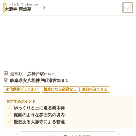
だいげんじ こうねんえん
大源寺 曠然苑
最寄駅：
広神戸
駅
(
2.6km
)
岐阜県安八郡神戸町瀬古256-1
永代供養プランあり
檀家になる必要なし
生前申込できる
おすすめポイント
ゆっくりと土に還る樹木葬
庭園のような雰囲気の境内
歴史ある大源寺による管理