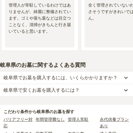
管理人が常駐しているわけではあ
全く管理されていない
りませんが、綺麗に整備されてい
さそうですがきれいで
ます。ゴミや落ち葉などは目立つ
ん。
ことなく、清掃がきちんと行き届
いていると思います。
岐阜県のお墓に関するよくある質問
岐阜県でお墓を購入するには、いくらかかりますか？
岐阜県で安くお墓を購入するには？
岐阜県
での購入費用の目安は、
一般墓が約191万円、樹木葬が約59
万円、納骨堂が約50万円、永代供養墓が約45万円
です。
岐阜県
で一番安価な
お墓
は、
飛騨市営 こかや霊苑
の
一般墓
で、
一般墓を建てる場合は、「永代使用料（土地代）」と「墓石代」の
5000円
(墓石代別)
からお求めいただけます。
2つが主な費用となります。
こだわり条件から
岐阜県
のお墓を探す
一般的に最も費用を抑えられるのは、他の方のご遺骨と一緒に埋葬
岐阜県
の一般墓の永代使用料の平均は
30万円
で、墓石代は
岐阜県の
バリアフリー対
年間管理費なし
管理人常駐
永代供養プラン
する
「合祀墓（ごうしぼ）」
と呼ばれるタイプです。個別のお墓に
平均
161万円
です。いずれも区画の広さや墓石の大きさ・素材によ
応
あり
比べて省スペースで管理の手間がかからないため、費用が安く設定
って変わります。