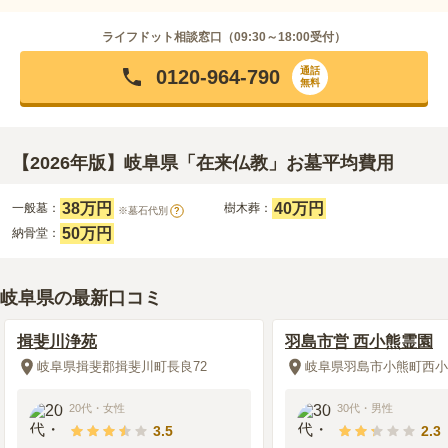
ライフドット相談窓口（
09:30～18:00
受付）
通話
0120-964-790
無料
【2026年版】岐阜県「在来仏教」お墓平均費用
38万円
40万円
一般墓：
樹木葬：
※墓石代別
?
50万円
納骨堂：
岐阜県の最新口コミ
揖斐川浄苑
羽島市営 西小熊霊園
岐阜県揖斐郡揖斐川町長良72
岐阜県羽島市小熊町西小
20代
・
女性
30代
・
男性
3.5
2.3