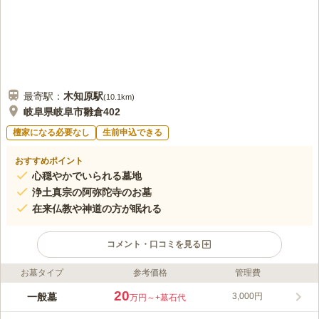
最寄駅：
木知原
駅
(
10.1km
)
岐阜県岐阜市雛倉402
檀家になる必要なし
生前申込できる
おすすめポイント
心穏やかでいられる墓地
浄土真宗の阿弥陀寺のお墓
在来仏教や神道の方が眠れる
コメント・口コミを見る
お墓タイプ
参考価格
管理費
ライフドット編集部のコメント
岐阜県西北にあり、のどかで、四季を楽しめる墓地です。 生前
20
一般墓
3,000円
万円～
+墓石代
に申し込みができ、また永代供養もしてもらえるので、お墓のこ