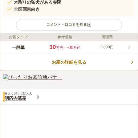
木彫りの狛犬がある寺院
全区画東向き
コメント・口コミを見る
お墓タイプ
参考価格
管理費
ライフドット編集部のコメント
金證寺は浄土真宗の寺院ですが、在来仏教であれば宗旨宗派を問
30
一般墓
3,000円
万円～
+墓石代
わず受け入れてくれます。 檀家に入る義務もないのでわずらわ
しさもありませんし、寺院に管理をお願いできるので安心です。
お墓の詳細を見る
周囲を緑の木々に囲まれて、静かで落ち着いた雰囲気です。 車
コメントの続きを読む
を利用されるための駐車場もあり、法要施設や売店などの設備が
完備しているのも嬉しいポイントです。
口コミ評価
この霊園はまだ誰からも評価されていません。
みょうおうじぼえん
明応寺墓苑