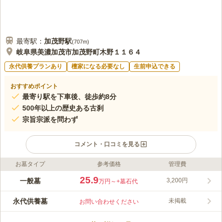
最寄駅：
加茂野
駅
(
707m
)
岐阜県美濃加茂市加茂野町木野１１６４
永代供養プランあり
檀家になる必要なし
生前申込できる
おすすめポイント
最寄り駅を下車後、徒歩約8分
500年以上の歴史ある古刹
宗旨宗派を問わず
コメント・口コミを見る
お墓タイプ
参考価格
管理費
ライフドット編集部のコメント
歴史ある明応寺の寺院墓苑です。 夏には境内に蓮の花が咲き、
25.9
一般墓
3,200円
万円～
+墓石代
お参りの方の心を癒してくれます。 永代供養墓には、昔ながら
の一般墓型と、個人墓型の2種類があります。 個人型は夫婦や兄
永代供養墓
未掲載
お問い合わせください
弟、友人と一緒に眠りたい方におすすめで、33回忌までは個別で
コメントの続きを読む
すがその後合祀されます。 敷地は段差もスロープもなく、車椅