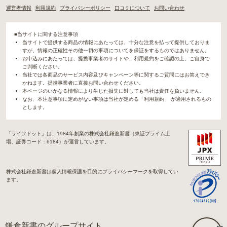
運営者情報
利用規約
プライバシーポリシー
口コミについて
お問い合わせ
■当サイトに関する注意事項
当サイトで提供する商品の情報にあたっては、十分な注意を払って提供しておりま
すが、情報の正確性その他一切の事項についてを保証をするものではありません。
お申込みにあたっては、提携事業者のサイトや、利用規約をご確認の上、ご自身で
ご判断ください。
当社では各商品のサービス内容及びキャンペーン等に関するご質問にはお答えでき
かねます。提携事業者に直接お問い合わせください。
本ページのいかなる情報により生じた損失に対しても当社は責任を負いません。
なお、本注意事項に定めがない事項は当社が定める「利用規約」 が適用されるもの
とします。
「ライフドット」は、1984年創業の株式会社鎌倉新書（東証プライム上
場、証券コード：6184）が運営しています。
株式会社鎌倉新書は個人情報保護を目的にプライバシーマークを取得してい
ます。
鎌倉新書のグループサイト