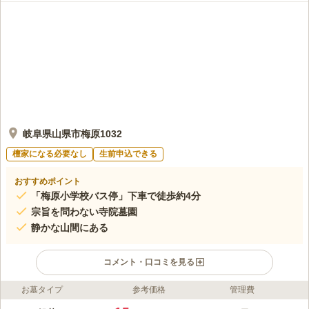
岐阜県山県市梅原1032
檀家になる必要なし
生前申込できる
おすすめポイント
「梅原小学校バス停」下車で徒歩約4分
宗旨を問わない寺院墓園
静かな山間にある
コメント・口コミを見る
お墓タイプ
参考価格
管理費
ライフドット編集部のコメント
山に囲まれた静かな場所にある大本寺が管理する寺院墓園です。