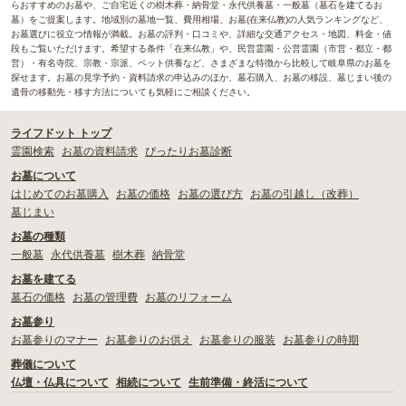
らおすすめのお墓や、ご自宅近くの樹木葬・納骨堂・永代供養墓・一般墓（墓石を建てるお
墓）をご提案します。地域別の墓地一覧、費用相場、お墓(在来仏教)の人気ランキングなど、
お墓選びに役立つ情報が満載。お墓の評判・口コミや、詳細な交通アクセス・地図、料金・値
段もご覧いただけます。希望する条件「在来仏教」や、民営霊園・公営霊園（市営・都立・都
営）・有名寺院、宗教・宗派、ペット供養など、さまざまな特徴から比較して岐阜県のお墓を
探せます。お墓の見学予約・資料請求の申込みのほか、墓石購入、お墓の移設、墓じまい後の
遺骨の移動先・移す方法についても気軽にご相談ください。
ライフドット トップ
霊園検索
お墓の資料請求
ぴったりお墓診断
お墓について
はじめてのお墓購入
お墓の価格
お墓の選び方
お墓の引越し（改葬）
墓じまい
お墓の種類
一般墓
永代供養墓
樹木葬
納骨堂
お墓を建てる
墓石の価格
お墓の管理費
お墓のリフォーム
お墓参り
お墓参りのマナー
お墓参りのお供え
お墓参りの服装
お墓参りの時期
葬儀について
仏壇・仏具について
相続について
生前準備・終活について