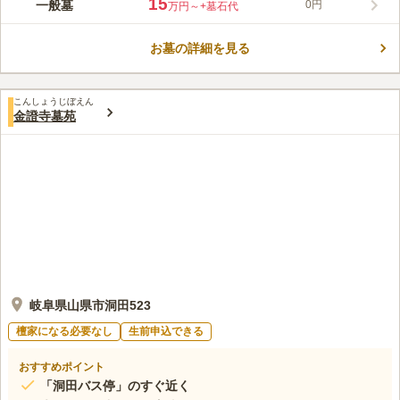
15
一般墓
0円
万円～
+墓石代
草木に囲まれて自然と一体化した場所で、安らかに眠ることがで
きます。 お寺への参道には民家もあり、地域の方々がお参りに
お墓の詳細を見る
来られるので、寂しい雰囲気もありません。 境内には町指定文
コメントの続きを読む
化財の大きな不動明王が安置されていて、人々の煩悩を振り払い
正しい道に導いてくれます。
口コミ評価
こんしょうじぼえん
この霊園はまだ誰からも評価されていません。
金證寺墓苑
岐阜県山県市洞田523
檀家になる必要なし
生前申込できる
おすすめポイント
「洞田バス停」のすぐ近く