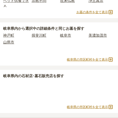
ペット供養でき
宗教不問
在来仏教
浄土真宗
されています。
樹木葬・納骨堂・永代供養墓は、基本的に墓石代がかからず、永代
る
価格の目安は、1名あたり5万円〜30万円程度です。
使用料のみかかります。
お墓の条件を全て表示
曹洞宗
真言宗
浄土宗
臨済宗
岐阜県
で安価なお墓を探したい場合は、
価格の安い順
で並び替えて
樹木葬
納骨堂
永代供養墓
公営霊園
なお、お墓によっては以下の費用が別途かかる場合があります。
お墓を探すのがおすすめです。
・
開眼法要の費用
：お墓を新しく建てた際に行う儀式のための費
民営霊園
寺院墓地
1人用区画あり
2人用区画あり
岐阜県
内から選択中の詳細条件と同じお墓を探す
用。僧侶に渡すお布施がかかります。
3人用区画あり
神戸町
揖斐川町
岐阜市
美濃加茂市
・
納骨式の費用
：お墓に遺骨を納める儀式のための費用。僧侶に渡
山県市
すお布施、会食などの費用がかかります。
・
年間管理費
：お墓の管理費。契約後、毎年発生するケースがあり
ます。
岐阜県の市区町村を全て表示
正確な費用は、区画や石材の選び方によって大きく変わるため、見
積もりを取るまで確定しません。
岐阜県
内の石材店･墓石販売店を探す
現地見学では、担当者に「提示金額以外にかかる費用はないか」を
必ず確認することをおすすめします。
現地への見学が難しい場合は、資料請求でも各霊園の詳しい料金案
内を取り寄せることができます。
岐阜県の市区町村を全て表示