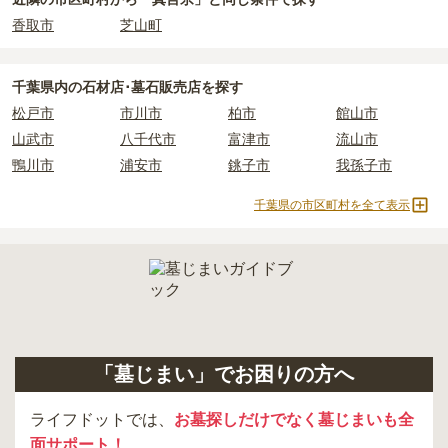
ます。
香取市
芝山町
正確な費用は、区画や石材の選び方によって大きく変わるため、見
積もりを取るまで確定しません。
千葉県
内の石材店･墓石販売店を探す
現地見学では、担当者に「提示金額以外にかかる費用はないか」を
松戸市
市川市
柏市
館山市
必ず確認することをおすすめします。
山武市
八千代市
富津市
流山市
現地への見学が難しい場合は、資料請求でも各霊園の詳しい料金案
鴨川市
浦安市
銚子市
我孫子市
内を取り寄せることができます。
千葉県の市区町村を全て表示
「墓じまい」でお困りの方へ
ライフドットでは、
お墓探しだけでなく墓じまいも全
面サポート！