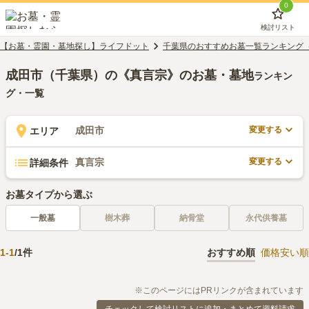
0
検討リスト
【お墓・霊園・墓地探し】ライフドット
千葉県のおすすめお墓一覧ランキング
成田市（千葉県）の《真言宗》のお墓・墓地
ランキン
グ・一覧
変更する
成田市
エリア
変更する
真言宗
詳細条件
お墓タイプから選ぶ
一般墓
樹木葬
納骨堂
永代供養墓
1
-
1
/
1
件
おすすめ順
価格安い順
※このページにはPRリンクが含まれています