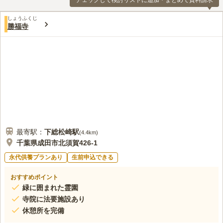
チェックして検討リストに追加・まとめて資料請求
しょうふくじ
勝福寺
最寄駅：
下総松崎
駅
(
4.4km
)
千葉県成田市北須賀426-1
永代供養プランあり
生前申込できる
おすすめポイント
緑に囲まれた霊園
寺院に法要施設あり
休憩所を完備