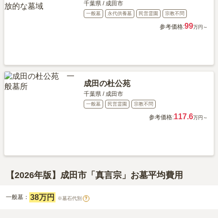
千葉県
/
成田市
一般墓
永代供養墓
民営霊園
宗教不問
99
参考価格:
万円～
成田の杜公苑
千葉県
/
成田市
一般墓
民営霊園
宗教不問
117.6
参考価格:
万円～
【2026年版】成田市「真言宗」お墓平均費用
38万円
一般墓：
※墓石代別
?