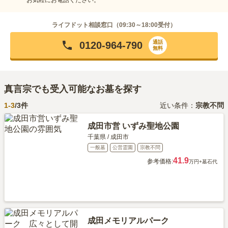
ライフドット相談窓口（
09:30～18:00
受付）
通話
0120-964-790
無料
真言宗でも受入可能なお墓を探す
1-
3
/
3
件
近い条件：
宗教不問
成田市営 いずみ聖地公園
千葉県
/
成田市
一般墓
公営霊園
宗教不問
41.9
参考価格:
万円
+墓石代
成田メモリアルパーク