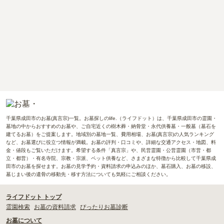
千葉県成田市のお墓(真言宗)一覧。お墓探しのlife.（ライフドット）は、千葉県成田市の霊園・
墓地の中からおすすめのお墓や、ご自宅近くの樹木葬・納骨堂・永代供養墓・一般墓（墓石を
建てるお墓）をご提案します。地域別の墓地一覧、費用相場、お墓(真言宗)の人気ランキング
など、お墓選びに役立つ情報が満載。お墓の評判・口コミや、詳細な交通アクセス・地図、料
金・値段もご覧いただけます。希望する条件「真言宗」や、民営霊園・公営霊園（市営・都
立・都営）・有名寺院、宗教・宗派、ペット供養など、さまざまな特徴から比較して千葉県成
田市のお墓を探せます。お墓の見学予約・資料請求の申込みのほか、墓石購入、お墓の移設、
墓じまい後の遺骨の移動先・移す方法についても気軽にご相談ください。
ライフドット トップ
霊園検索
お墓の資料請求
ぴったりお墓診断
お墓について