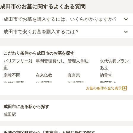
成田市のお墓に関するよくある質問
成田市でお墓を購入するには、いくらかかりますか？
成田市で安くお墓を購入するには？
成田市
での購入費用の目安は、
一般墓が約205万円、納骨堂が約45
万円、永代供養墓が約53万円
です。
成田市
で一番安価な
お墓
は、
大聖寺 預骨堂・永代供養墓
の
永代供養
一般墓を建てる場合は、「永代使用料（土地代）」と「墓石代」の
墓
で、
6万円
からお求めいただけます。
2つが主な費用となります。
こだわり条件から
成田市
のお墓を探す
一般的に最も費用を抑えられるのは、他の方のご遺骨と一緒に埋葬
成田市
の一般墓の永代使用料の平均は
38万円
で、墓石代は
千葉県の
バリアフリー対
年間管理費なし
管理人常駐
永代供養プラン
する
「合祀墓（ごうしぼ）」
と呼ばれるタイプです。個別のお墓に
平均
166.9万円
です。いずれも区画の広さや墓石の大きさ・素材に
応
あり
比べて省スペースで管理の手間がかからないため、費用が安く設定
よって変わります。
宗教不問
在来仏教
真言宗
納骨堂
されています。
樹木葬・納骨堂・永代供養墓は、基本的に墓石代がかからず、永代
永代供養墓
公営霊園
民営霊園
寺院墓地
価格の目安は、1名あたり5万円〜30万円程度です。
使用料のみかかります。
お墓の条件を全て表示
1人用区画あり
2人用区画あり
3人用区画あり
成田市
で安価なお墓を探したい場合は、
価格の安い順
で並び替えて
なお、お墓によっては以下の費用が別途かかる場合があります。
お墓を探すのがおすすめです。
・
開眼法要の費用
：お墓を新しく建てた際に行う儀式のための費
成田市にある駅から探す
用。僧侶に渡すお布施がかかります。
成田駅
・
納骨式の費用
：お墓に遺骨を納める儀式のための費用。僧侶に渡
すお布施、会食などの費用がかかります。
・
年間管理費
：お墓の管理費。契約後、毎年発生するケースがあり
近隣の市区町村から
「真言宗」と
同じ条件で探す