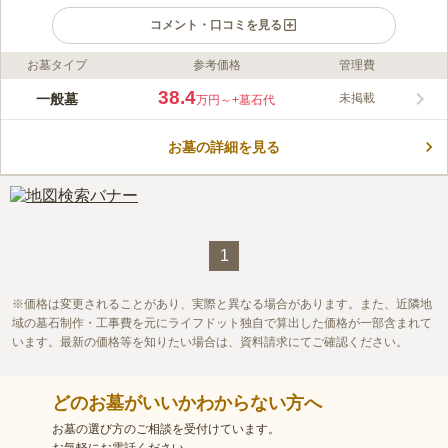
コメント・口コミを見る
お墓タイプ
参考価格
管理費
ライフドット編集部のコメント
千葉県成田市北須賀にある、勝福寺が管理する寺内墓地です。
38.4
一般墓
未掲載
万円～
+墓石代
景色が良く、豊かな自然に囲まれています。 園内は隅々まで手
入れが行き届いており、清潔感があります。 手桶や柄杓の備品
お墓の詳細を見る
もしっかり完備されています。 法要施設、休憩所などの施設も
コメントの続きを読む
充実しているので、ゆっくりとしたお参りができます。 寺院に
は駐車場が完備しているので、遠方より車でお墓参りしたい方に
口コミ評価
は安心できます。
この霊園はまだ誰からも評価されていません。
1
価格は変更されることがあり、実際と異なる場合があります。また、近隣地
域の墓石制作・工事費を元にライフドット独自で算出した価格が一部含まれて
います。最新の価格等を知りたい場合は、資料請求にてご確認ください。
どのお墓がいいかわからない方へ
お墓の選び方のご相談を受付けています。
お気軽にお電話ください。