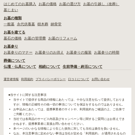
はじめてのお墓購入
お墓の価格
お墓の選び方
お墓の引越し（改葬）
墓じまい
お墓の種類
一般墓
永代供養墓
樹木葬
納骨堂
お墓を建てる
墓石の価格
お墓の管理費
お墓のリフォーム
お墓参り
お墓参りのマナー
お墓参りのお供え
お墓参りの服装
お墓参りの時期
葬儀について
仏壇・仏具について
相続について
生前準備・終活について
運営者情報
利用規約
プライバシーポリシー
口コミについて
お問い合わせ
■当サイトに関する注意事項
当サイトで提供する商品の情報にあたっては、十分な注意を払って提供しておりま
すが、情報の正確性その他一切の事項についてを保証をするものではありません。
お申込みにあたっては、提携事業者のサイトや、利用規約をご確認の上、ご自身で
ご判断ください。
当社では各商品のサービス内容及びキャンペーン等に関するご質問にはお答えでき
かねます。提携事業者に直接お問い合わせください。
本ページのいかなる情報により生じた損失に対しても当社は責任を負いません。
なお、本注意事項に定めがない事項は当社が定める「利用規約」 が適用されるもの