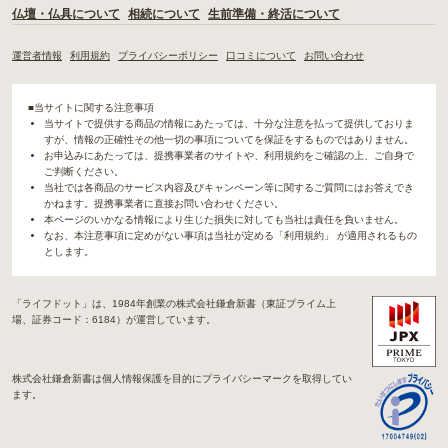
仏壇・仏具について
相続について
生前準備・終活について
運営者情報
利用規約
プライバシーポリシー
口コミについて
お問い合わせ
■当サイトに関する注意事項
当サイトで提供する商品の情報にあたっては、十分な注意を払って提供しておりま
すが、情報の正確性その他一切の事項についてを保証をするものではありません。
お申込みにあたっては、提携事業者のサイトや、利用規約をご確認の上、ご自身で
ご判断ください。
当社では各商品のサービス内容及びキャンペーン等に関するご質問にはお答えでき
かねます。提携事業者に直接お問い合わせください。
本ページのいかなる情報により生じた損失に対しても当社は責任を負いません。
なお、本注意事項に定めがない事項は当社が定める「利用規約」 が適用されるもの
とします。
「ライフドット」は、1984年創業の株式会社鎌倉新書（東証プライム上
場、証券コード：6184）が運営しています。
株式会社鎌倉新書は個人情報保護を目的にプライバシーマークを取得してい
ます。