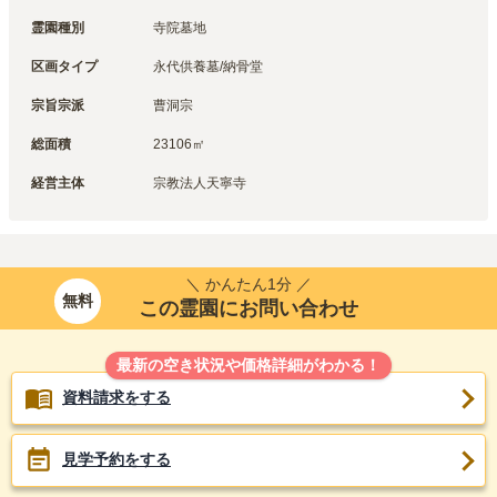
霊園種別
寺院墓地
区画タイプ
永代供養墓/納骨堂
宗旨宗派
曹洞宗
総面積
23106㎡
経営主体
宗教法人天寧寺
＼ かんたん1分 ／
無料
この霊園にお問い合わせ
最新の空き状況や価格詳細がわかる！
資料請求をする
見学予約をする