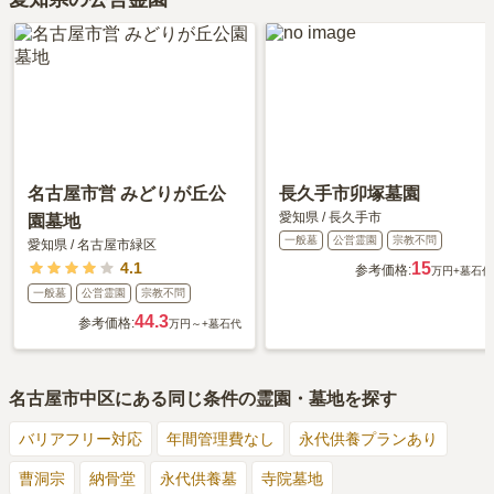
名古屋市営 みどりが丘公
長久手市卯塚墓園
愛知県
/
長久手市
園墓地
一般墓
公営霊園
宗教不問
愛知県
/
名古屋市緑区
4.1
15
参考価格:
万円
+墓石代
一般墓
公営霊園
宗教不問
44.3
参考価格:
万円～
+墓石代
名古屋市中区
にある同じ条件の霊園・墓地を探す
バリアフリー対応
年間管理費なし
永代供養プランあり
曹洞宗
納骨堂
永代供養墓
寺院墓地