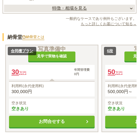
特徴・相場を見る
一般的なケースであり例外もございます。
もっと詳しくお墓について知る→
納骨堂
納骨堂
とは
写真準備中
合同檀プラン
6段
見学で実物を確認
見
30
年間管理費
50
万円
万円
0円
利用料(永代使用料)
利用料(永代使用料
300,000円
500,000円～
空き状況
空き状況
空きあり
空きあり
お問合せする