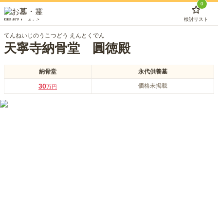
0
検討リスト
てんねいじのうこつどう えんとくでん
天寧寺納骨堂 圓徳殿
納骨堂
永代供養墓
30
価格未掲載
万円