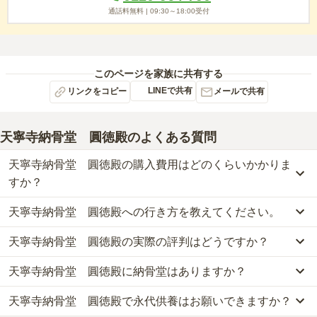
通話料無料 |
09:30～18:00
受付
このページを家族に共有する
LINEで共有
リンクをコピー
メールで共有
天寧寺納骨堂 圓徳殿
のよくある質問
天寧寺納骨堂 圓徳殿の購入費用はどのくらいかかりま
すか？
天寧寺納骨堂 圓徳殿への行き方を教えてください。
天寧寺納骨堂　圓徳殿では、納骨堂が約30万円からお求めいただけ
ます。
天寧寺納骨堂 圓徳殿の実際の評判はどうですか？
公共交通機関の場合、名古屋市営地下鉄鶴舞線・名城線「上前津
なお、天寧寺納骨堂　圓徳殿がある愛知県の相場は、納骨堂が約58
駅」7番出口から徒歩約5分です。
万円です。
天寧寺納骨堂 圓徳殿に納骨堂はありますか？
天寧寺納骨堂　圓徳殿の口コミはまだ投稿されておりません。
詳しいルートや地図は、本ページの「地図・交通アクセス」欄をご
お墓は、価格が高いものがよい、安いものが悪い、という訳ではあ
口コミはあくまで一つの目安です。資料請求や現地見学を通して、
確認ください。
りません。大切なのは、ご家族が心から納得し、安心してお参りで
天寧寺納骨堂 圓徳殿で永代供養はお願いできますか？
はい、天寧寺納骨堂　圓徳殿には6種類の納骨堂がございます。
ご自身の目で雰囲気を確認してみることをおすすめします。
きる場所を選ぶことです。