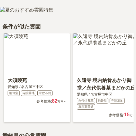
費用は、約30万円からとなっております。
はい、天寧寺納骨堂　圓徳殿は永代供養に対応しています。
天寧寺納骨堂　圓徳殿がある愛知県の納骨堂の相場価格は、約58万
費用は、約30万円からとなっております。
円です。
天寧寺納骨堂　圓徳殿がある愛知県の永代供養墓の相場価格は、約
納骨堂
について詳しく知りたい方は『
納骨堂とは？お墓との違い・
条件が似た霊園
61万円です。
費用・デメリットを解説！
』をご覧ください。
永代供養について詳しく知りたい方は『
永代供養墓をわかりやすく
解説！
』をご覧ください。
大須陵苑
久遠寺 境内納骨あかり御
愛知県
/
名古屋市中区
堂／永代供養墓まどかの丘
納骨堂
寺院墓地
宗教不問
愛知県
/
名古屋市中区
82
永代供養墓
納骨堂
寺院墓地
参考価格:
万円～
真宗高田派
15
参考価格:
万円
愛知県の公営霊園