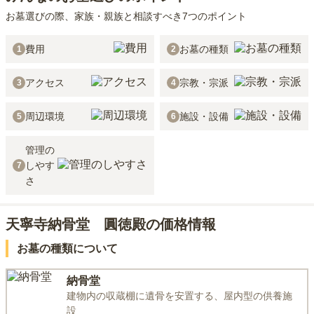
お墓選びの際、家族・親族と相談すべき7つのポイント
費用
お墓の種類
1
2
アクセス
宗教・宗派
3
4
周辺環境
施設・設備
5
6
管理の
しやす
7
さ
天寧寺納骨堂 圓徳殿の価格情報
お墓の種類について
納骨堂
建物内の収蔵棚に遺骨を安置する、屋内型の供養施
設