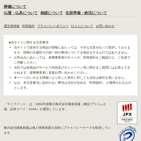
葬儀について
仏壇・仏具について
相続について
生前準備・終活について
運営者情報
利用規約
プライバシーポリシー
口コミについて
お問い合わせ
■当サイトに関する注意事項
当サイトで提供する商品の情報にあたっては、十分な注意を払って提供しておりま
すが、情報の正確性その他一切の事項についてを保証をするものではありません。
お申込みにあたっては、提携事業者のサイトや、利用規約をご確認の上、ご自身で
ご判断ください。
当社では各商品のサービス内容及びキャンペーン等に関するご質問にはお答えでき
かねます。提携事業者に直接お問い合わせください。
本ページのいかなる情報により生じた損失に対しても当社は責任を負いません。
なお、本注意事項に定めがない事項は当社が定める「利用規約」 が適用されるもの
とします。
「ライフドット」は、1984年創業の株式会社鎌倉新書（東証プライム上
場、証券コード：6184）が運営しています。
株式会社鎌倉新書は個人情報保護を目的にプライバシーマークを取得してい
ます。