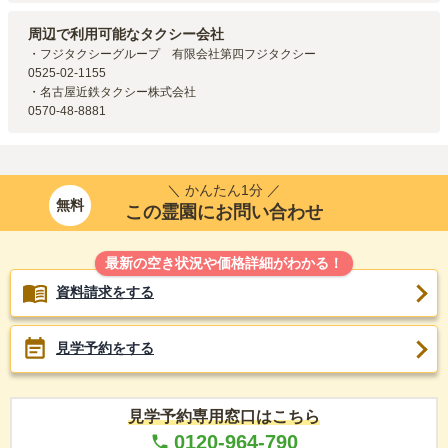
名古屋市営地下鉄名城線
上前津
駅（
581m
）
名古屋市営地下鉄鶴舞線
大須観音
駅（
719m
）
周辺で利用可能なタクシー会社
名古屋市営地下鉄名城線
東別院
駅（
1.1km
）
・フジタクシーグループ　有限会社第四フジタクシー

名古屋市営地下鉄名城線
矢場町
駅（
1.4km
）
0525-02-1155

名古屋市営地下鉄東山線
伏見
駅（
1.7km
）
・名古屋近鉄タクシー株式会社

0570-48-8881
＼ かんたん1分 ／
無料
この霊園にお問い合わせ
最新の空き状況や価格詳細がわかる！
資料請求をする
見学予約をする
見学予約専用窓口はこちら
0120-964-790