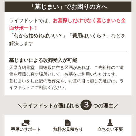
「墓じまい」でお困りの方へ
ライフドットでは、
お墓探しだけでなく墓じまいも全
面サポート！
「
何から始めればいい？
」「
費用はいくら？
」などを
解決します
墓じまいによる改葬受入が可能
天寧寺納骨堂 圓徳殿
に空き区画があれば、ご先祖様のご遺
骨を埋蔵し直す場所として、お墓をご利用いただけます。
墓じまいをした後の改葬先や、お墓の引っ越し先選びは、ラ
イフドットにご相談ください。
３
＼ライフドットが選ばれる
つの理由／
手厚いサポート
無料お見積もり
立ち会い不要