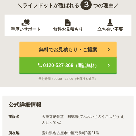
３
＼ライフドットが選ばれる
つの理由／
手厚いサポート
無料お見積もり
立ち会い不要
無料でお見積もり・ご提案
0120-527-369
（通話無料）
受付時間：
09:30～18:00
（土日祝も対応）
公式詳細情報
施設名
天寧寺納骨堂　圓徳殿(てんねいじのうこつどう え
んとくでん)
所在地
愛知県名古屋市中区門前町3番21号