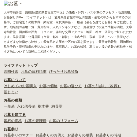
天寧寺納骨堂 圓徳殿(愛知県名古屋市中区）の価格・評判・バスや車のアクセス・地図情報。
お墓探しのlife.（ライフドット）は、愛知県名古屋市中区の霊園・墓地の中からおすすめのお
墓や、ご自宅近くの樹木葬・納骨堂・永代供養墓・一般墓（墓石を建てるお墓）をご提案しま
す。地域別の墓地一覧、費用相場、人気ランキングなど、お墓選びに役立つ情報が満載。天寧
寺納骨堂 圓徳殿の評判・口コミや、詳細な交通アクセス・地図、料金・値段もご覧いただけ
ます。民営霊園・公営霊園（市営・都立・都営）・有名寺院、宗教・宗派、ペット供養など、
さまざまな特徴から比較して愛知県名古屋市中区のお墓を探せます。天寧寺納骨堂 圓徳殿の
見学予約・資料請求の申込みのほか、墓石購入、お墓の移設、墓じまい後の遺骨の移動先・移
す方法についても気軽にご相談ください。
ライフドット トップ
霊園検索
お墓の資料請求
ぴったりお墓診断
お墓について
はじめてのお墓購入
お墓の価格
お墓の選び方
お墓の引越し（改葬）
墓じまい
お墓の種類
一般墓
永代供養墓
樹木葬
納骨堂
お墓を建てる
墓石の価格
お墓の管理費
お墓のリフォーム
お墓参り
お墓参りのマナー
お墓参りのお供え
お墓参りの服装
お墓参りの時期