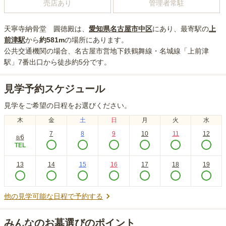
売店あり
管理者常駐
天寧寺納骨堂 圓徳殿
は、
愛知県
名古屋市中区
にあり
、最寄駅の
上
前津
駅
から
約
581m
の場所にあり
ます。
公共交通機関の場合
、名古屋市営地下鉄鶴舞線・名城線「上前津
駅」7番出口から徒歩約5分
です。
見学予約スケジュール
見学をご希望の日程をお選びください。
木
金
土
日
月
火
水
7
8
9
10
11
12
6
8
/
TEL
13
14
15
16
17
18
19
他の見学可能な日程で予約する
みんなのお墓選びのポイント