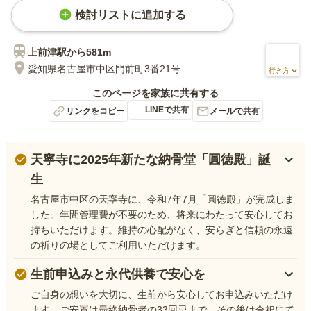
検討リストに追加する
上前津
駅から
581m
愛知県名古屋市中区門前町3番21号
行き方
このページを家族に共有する
LINEで共有
リンクをコピー
メールで共有
天寧寺に2025年新たな納骨堂「圓徳殿」誕
生
名古屋市中区の天寧寺に、令和7年7月「圓徳殿」が完成しま
した。年間管理費が不要のため、将来にわたって安心してお
持ちいただけます。維持の心配がなく、安らぎと信頼の永遠
の祈りの場としてご利用いただけます。
生前申込みと永代供養で安心を
ご自身の想いを大切に、生前から安心してお申込みいただけ
ます。ご安置は最終納骨者の33回忌まで、その後は合祀にて