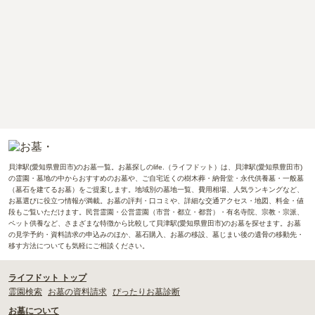
貝津駅(愛知県豊田市)のお墓一覧。お墓探しのlife.（ライフドット）は、貝津駅(愛知県豊田市)
の霊園・墓地の中からおすすめのお墓や、ご自宅近くの樹木葬・納骨堂・永代供養墓・一般墓
（墓石を建てるお墓）をご提案します。地域別の墓地一覧、費用相場、人気ランキングなど、
お墓選びに役立つ情報が満載。お墓の評判・口コミや、詳細な交通アクセス・地図、料金・値
段もご覧いただけます。民営霊園・公営霊園（市営・都立・都営）・有名寺院、宗教・宗派、
ペット供養など、さまざまな特徴から比較して貝津駅(愛知県豊田市)のお墓を探せます。お墓
の見学予約・資料請求の申込みのほか、墓石購入、お墓の移設、墓じまい後の遺骨の移動先・
移す方法についても気軽にご相談ください。
ライフドット トップ
霊園検索
お墓の資料請求
ぴったりお墓診断
お墓について