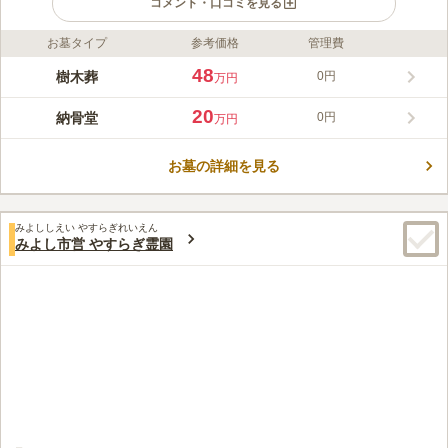
コメント・口コミを見る
お墓タイプ
参考価格
管理費
ライフドット編集部のコメント
緑地公園を併設している正林寺の境内墓地です。 駐車場を完備
48
樹木葬
0円
万円
しており、名古屋瀬戸道路「長久手インター」から車で約12分の
場所にあるので車でお参りに行くのが便利です。 駐車場はゆと
20
納骨堂
0円
万円
りのある広さなので、お盆やお彼岸の人が多く集まる季節でもス
コメントの続きを読む
トレスを感じることがありません。 墓域内はフラットで段差が
ないので、足腰の弱い方も安心してお参りできます。
お墓の詳細を見る
口コミ評価
4.8
みんなの評価
口コミ
1
件
お花やお線香の販売は霊園でしています。ただ周辺にコンビニひ
60代
女性
みよししえい やすらぎれいえん
とつないので、お彼岸などのお参りにはお家からおはぎを持ってきた方が
みよし市営 やすらぎ霊園
いいかもしれません。
口コミの続きを読む