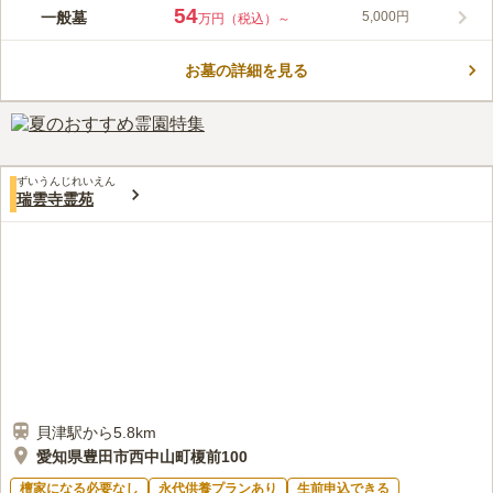
地域住民に親しまれた霊園で、四季の移ろいを感じさせるほど自
54
一般墓
5,000円
万円（税込）～
然に恵まれており、ここゆくまで故人と対話することができま
す。 生前申し込みをすることができ、終活を考えられている方
お墓の詳細を見る
などにおすすめのお墓です。 檀家にもなる必要性がないので、
コメントの続きを読む
しがらみが苦手な方に魅力的なポイントのひとつです。 地域に
密着した霊園なので近い場所にお墓を建てたい方におすすめで
口コミ評価
す。
この霊園はまだ誰からも評価されていません。
ずいうんじれいえん
瑞雲寺霊苑
貝津駅から5.8km
愛知県豊田市西中山町榎前100
檀家になる必要なし
永代供養プランあり
生前申込できる