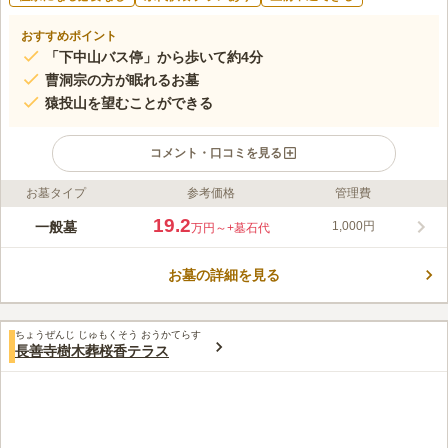
おすすめポイント
「下中山バス停」から歩いて約4分
曹洞宗の方が眠れるお墓
猿投山を望むことができる
コメント・口コミを見る
お墓タイプ
参考価格
管理費
ライフドット編集部のコメント
猿投山を望み西中山地域を見下ろすことができる、小高い場所に
19.2
一般墓
1,000円
万円～
+墓石代
あるお墓です。 以前の宗派は問われませんが、曹洞宗の方のみ
が眠ることができます。 お墓の近くまで車の乗り入れが可能
お墓の詳細を見る
で、東名高速道路「東名三好インター」から車で約27分の好立地
コメントの続きを読む
にあります。 遠方から車で足を運んでくださる方が居ても、安
心できる場所です。
口コミ評価
ちょうぜんじ じゅもくそう おうかてらす
この霊園はまだ誰からも評価されていません。
長善寺樹木葬桜香テラス