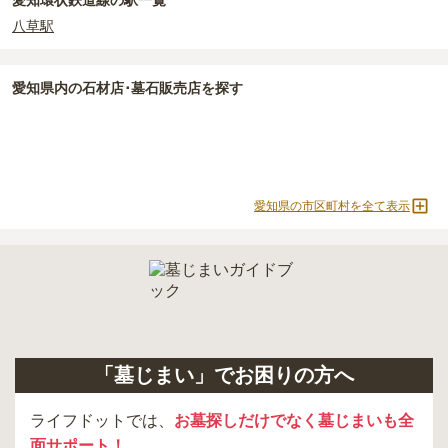
愛知環状鉄道線の駅一覧
八草駅
正確な費用は、区画や石材の選び方によって大きく変わるため、見
積もりを取るまで確定しません。
現地見学では、担当者に「提示金額以外にかかる費用はないか」を
愛知県
内の石材店･墓石販売店を探す
必ず確認することをおすすめします。
現地への見学が難しい場合は、資料請求でも各霊園の詳しい料金案
内を取り寄せることができます。
愛知県の市区町村を全て表示
「墓じまい」でお困りの方へ
ライフドットでは、
お墓探しだけでなく墓じまいも全
面サポート！