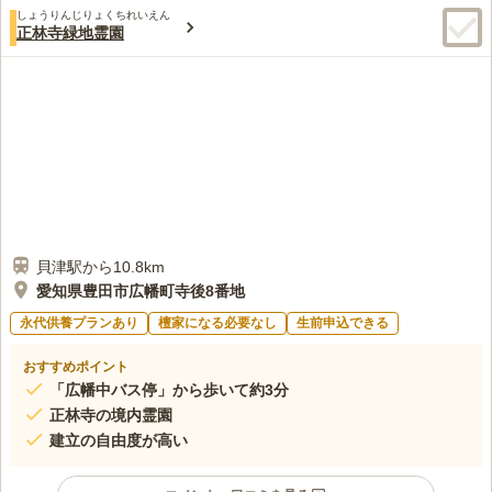
しょうりんじりょくちれいえん
正林寺緑地霊園
貝津駅から10.8km
愛知県豊田市広幡町寺後8番地
永代供養プランあり
檀家になる必要なし
生前申込できる
おすすめポイント
「広幡中バス停」から歩いて約3分
正林寺の境内霊園
建立の自由度が高い