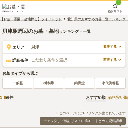
0
検討リスト
【お墓・霊園・墓地探し】ライフドット
愛知県のおすすめお墓一覧ランキング
貝津駅周辺のお墓・墓地
ランキング・一覧
変更する
貝津
エリア
変更する
こだわり条件を選択
詳細条件
お墓タイプから選ぶ
一般墓
樹木葬
納骨堂
永代供養墓
1
-
6
/
6
件
おすすめ順
価格安い順
※このページにはPRリンクが含まれています
チェックして検討リストに追加・まとめて資料請求