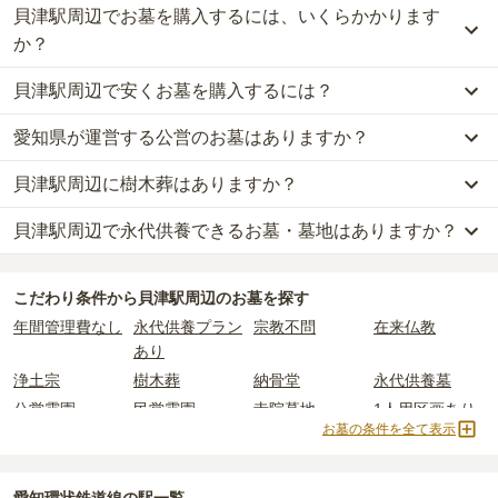
貝津駅周辺でお墓を購入するには、いくらかかります
か？
貝津駅周辺で安くお墓を購入するには？
貝津駅周辺
での購入費用の目安は、
一般墓が約202万円、樹木葬が
約84万円、納骨堂が約38万円
です。
愛知県が運営する公営のお墓はありますか？
貝津駅周辺
で一番安価な
お墓
は、
瑞雲寺霊苑
の
一般墓
で、
19万円
一般墓を建てる場合は、「永代使用料（土地代）」と「墓石代」の
(墓石代別)
からお求めいただけます。
2つが主な費用となります。
貝津駅周辺に樹木葬はありますか？
貝津駅周辺
には、
愛知県
が運営する公営の霊園が
1
件あります。
一般的に最も費用を抑えられるのは、他の方のご遺骨と一緒に埋葬
貝津駅周辺
の一般墓の永代使用料の平均は
41万円
で、墓石代は
愛知
みよし市営 やすらぎ霊園
がそれにあたります。
する
「合祀墓（ごうしぼ）」
と呼ばれるタイプです。個別のお墓に
県の平均
161万円
です。いずれも区画の広さや墓石の大きさ・素材
貝津駅周辺で永代供養できるお墓・墓地はありますか？
貝津駅周辺
には、
2
件の樹木葬があります。
比べて省スペースで管理の手間がかからないため、費用が安く設定
によって変わります。
詳しくは、
貝津駅周辺
の樹木葬の一覧
をご覧ください。
公営霊園は民営の霊園と異なり、契約にあたって応募資格が設けら
されています。
樹木葬・納骨堂・永代供養墓は、基本的に墓石代がかからず、永代
貝津駅周辺
には、永代供養できるお墓・墓地が
7
件あります。
れているケースがほとんどです。
価格の目安は、1名あたり5万円〜30万円程度です。
使用料のみかかります。
こだわり条件から
貝津駅周辺
のお墓を探す
詳しくは、
貝津駅周辺
の永代供養の一覧
をご覧ください。
主な条件として、遺骨がすでにある、該当の市区町村に一定年数以
年間管理費なし
永代供養プラン
宗教不問
在来仏教
上住んでいるなどが挙げられます。
貝津駅周辺
で安価なお墓を探したい場合は、
価格の安い順
で並び替
なお、お墓によっては以下の費用が別途かかる場合があります。
あり
条件を満たさない場合は、申し込み自体ができないことも多いた
えてお墓を探すのがおすすめです。
・
開眼法要の費用
：お墓を新しく建てた際に行う儀式のための費
浄土宗
樹木葬
納骨堂
永代供養墓
め、事前の確認が重要です。
用。僧侶に渡すお布施がかかります。
契約条件の詳細は、各霊園のページをご確認いただくか、資料請求
公営霊園
民営霊園
寺院墓地
1人用区画あり
・
納骨式の費用
：お墓に遺骨を納める儀式のための費用。僧侶に渡
お墓の条件を全て表示
よりお問い合わせください。
すお布施、会食などの費用がかかります。
2人用区画あり
3人用区画あり
・
年間管理費
：お墓の管理費。契約後、毎年発生するケースがあり
ます。