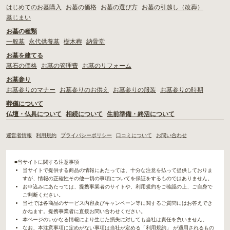
はじめてのお墓購入
お墓の価格
お墓の選び方
お墓の引越し（改葬）
墓じまい
お墓の種類
一般墓
永代供養墓
樹木葬
納骨堂
お墓を建てる
墓石の価格
お墓の管理費
お墓のリフォーム
お墓参り
お墓参りのマナー
お墓参りのお供え
お墓参りの服装
お墓参りの時期
葬儀について
仏壇・仏具について
相続について
生前準備・終活について
運営者情報
利用規約
プライバシーポリシー
口コミについて
お問い合わせ
■当サイトに関する注意事項
当サイトで提供する商品の情報にあたっては、十分な注意を払って提供しておりま
すが、情報の正確性その他一切の事項についてを保証をするものではありません。
お申込みにあたっては、提携事業者のサイトや、利用規約をご確認の上、ご自身で
ご判断ください。
当社では各商品のサービス内容及びキャンペーン等に関するご質問にはお答えでき
かねます。提携事業者に直接お問い合わせください。
本ページのいかなる情報により生じた損失に対しても当社は責任を負いません。
なお、本注意事項に定めがない事項は当社が定める「利用規約」 が適用されるもの