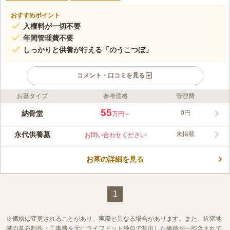
おすすめポイント
入檀料が一切不要
年間管理費不要
しっかりと供養が行える「のうこつぼ」
コメント・口コミを見る
お墓タイプ
参考価格
管理費
ライフドット編集部のコメント
弘誓院は、延徳2年（1490）に松平親忠公（徳川家康公の五代前
55
納骨堂
0円
万円～
の松平家当主）により建立された、浄土宗の寺院です。境内には
松平親忠公の墓があり、開基以来、三河松平氏ひいては徳川家と
永代供養墓
未掲載
お問い合わせください
深い関係を持っています。寺紋には橘紋のほか、三つ葉葵の紋も
コメントの続きを読む
使われています。のうこつぼは全20区画となり、使用する段によ
り価格が異なります。
お墓の詳細を見る
口コミ評価
この霊園はまだ誰からも評価されていません。
1
価格は変更されることがあり、実際と異なる場合があります。また、近隣地
域の墓石制作・工事費を元にライフドット独自で算出した価格が一部含まれて