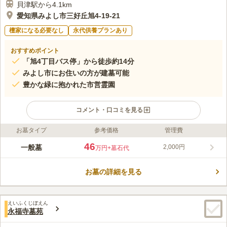
貝津駅から4.1km
愛知県みよし市三好丘旭4-19-21
檀家になる必要なし
永代供養プランあり
おすすめポイント
「旭4丁目バス停」から徒歩約14分
みよし市にお住いの方が建墓可能
豊かな緑に抱かれた市営霊園
コメント・口コミを見る
お墓タイプ
参考価格
管理費
ライフドット編集部のコメント
みよし市が管理・運営を行うお墓です。 申し込みは1世帯1区画
46
一般墓
2,000円
万円
+墓石代
と定められています。 既に市営墓地をお持ちのご家族がいる方
や使用しようとする方が居ない世帯の方が申し込み可能です。
お墓の詳細を見る
広さ2㎡もしくは3平名の普通墓地と広さ3㎡の芝生墓地があり、
コメントの続きを読む
好みに合わせて選べます。 10台分の駐車場を完備しており、東
名高速道路「東名三好インター」から車で約12分なので車でのお
口コミ評価
参りも便利です。
えいふくじぼえん
この霊園はまだ誰からも評価されていません。
永福寺墓苑