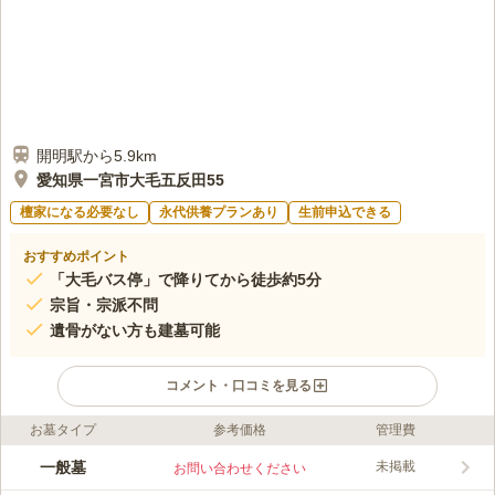
開明駅から5.9km
愛知県一宮市大毛五反田55
檀家になる必要なし
永代供養プランあり
生前申込できる
おすすめポイント
「大毛バス停」で降りてから徒歩約5分
宗旨・宗派不問
遺骨がない方も建墓可能
コメント・口コミを見る
お墓タイプ
参考価格
管理費
ライフドット編集部のコメント
小松寺が管理を行う境内墓地です。 駐車場があり、東海北陸自
一般墓
未掲載
お問い合わせください
動車道「一宮西インター」から車で約5分の場所なので、車でお