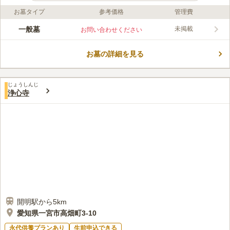
お墓タイプ
参考価格
管理費
ライフドット編集部のコメント
地元の方に親しまれてきた古刹の寺院墓地です。 東海北陸自動
一般墓
未掲載
お問い合わせください
車道「一宮西インター」から車で約9分の場所にあります。 駐車
所を完備しているので、車でお参りに行くのも便利な好立地で
お墓の詳細を見る
す。 開放感がある墓域ですが、生け垣で覆われています。 その
コメントの続きを読む
ため、地元の方の目を気にすることなく心行くまで故人と一緒に
過ごせるのも嬉しいポイントです。
口コミ評価
じょうしんじ
この霊園はまだ誰からも評価されていません。
浄心寺
開明駅から5km
愛知県一宮市高畑町3-10
永代供養プランあり
生前申込できる