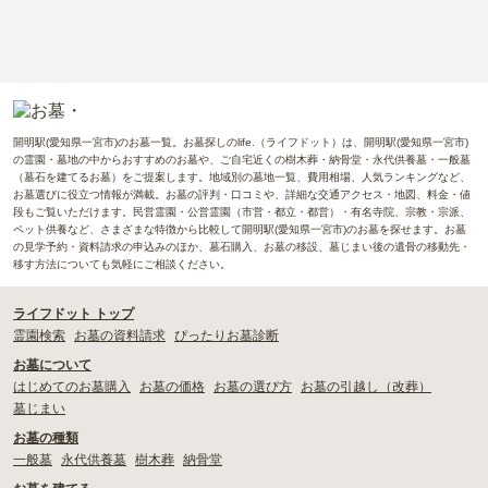
開明駅(愛知県一宮市)のお墓一覧。お墓探しのlife.（ライフドット）は、開明駅(愛知県一宮市)
の霊園・墓地の中からおすすめのお墓や、ご自宅近くの樹木葬・納骨堂・永代供養墓・一般墓
（墓石を建てるお墓）をご提案します。地域別の墓地一覧、費用相場、人気ランキングなど、
お墓選びに役立つ情報が満載。お墓の評判・口コミや、詳細な交通アクセス・地図、料金・値
段もご覧いただけます。民営霊園・公営霊園（市営・都立・都営）・有名寺院、宗教・宗派、
ペット供養など、さまざまな特徴から比較して開明駅(愛知県一宮市)のお墓を探せます。お墓
の見学予約・資料請求の申込みのほか、墓石購入、お墓の移設、墓じまい後の遺骨の移動先・
移す方法についても気軽にご相談ください。
ライフドット トップ
霊園検索
お墓の資料請求
ぴったりお墓診断
お墓について
はじめてのお墓購入
お墓の価格
お墓の選び方
お墓の引越し（改葬）
墓じまい
お墓の種類
一般墓
永代供養墓
樹木葬
納骨堂