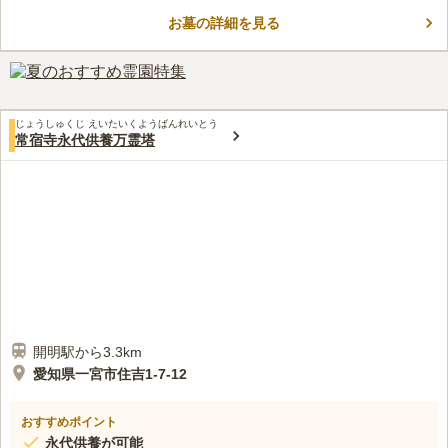
参りも便利な好立地です。 周囲には飲食店や喫茶店があり、お
お墓の詳細を見る
参りの前に待ち合わせをしたり、食事をした要るすることができ
コメントの続きを読む
ます。 墓域内は全面フラットなので歩きやすいのも嬉しいポイ
ントです。
口コミ評価
この霊園はまだ誰からも評価されていません。
じょうしゅくじ えいたいくようばんれいとう
常宿寺永代供養万霊塔
開明駅から3.3km
愛知県一宮市住吉1-7-12
おすすめポイント
永代供養が可能