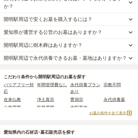
か？
開明駅周辺で安くお墓を購入するには？
開明駅周辺
での購入費用の目安は、
一般墓が約177万円
です。
一般墓を建てる場合は、「永代使用料（土地代）」と「墓石代」の
愛知県が運営する公営のお墓はありますか？
開明駅周辺
で一番安価な
お墓
は、
一宮市営 奥町墓地
の
一般墓
で、
2つが主な費用となります。
10万円
(墓石代別)
からお求めいただけます。
開明駅周辺
の一般墓の永代使用料の平均は
16万円
で、墓石代は
愛知
開明駅周辺に樹木葬はありますか？
開明駅周辺
には、
愛知県
が運営する公営の霊園が
3
件あります。
一般的に最も費用を抑えられるのは、他の方のご遺骨と一緒に埋葬
県の平均
161万円
です。いずれも区画の広さや墓石の大きさ・素材
一宮市営 東島霊園
、
一宮市営 奥町墓地
、
羽島市営 新井区墓地
など
する
「合祀墓（ごうしぼ）」
と呼ばれるタイプです。個別のお墓に
によって変わります。
開明駅周辺で永代供養できるお墓・墓地はありますか？
開明駅周辺
には、樹木葬の掲載がありません。
が代表的です。
比べて省スペースで管理の手間がかからないため、費用が安く設定
自然葬をお考えの場合は、海洋散骨もご検討ください。
されています。
なお、お墓によっては以下の費用が別途かかる場合があります。
開明駅周辺
には、永代供養できるお墓・墓地が
1
件あります。
公営霊園は民営の霊園と異なり、契約にあたって応募資格が設けら
価格の目安は、1名あたり5万円〜30万円程度です。
・
開眼法要の費用
：お墓を新しく建てた際に行う儀式のための費
こだわり条件から
開明駅周辺
のお墓を探す
詳しくは、
開明駅周辺
の永代供養の一覧
をご覧ください。
れているケースがほとんどです。
用。僧侶に渡すお布施がかかります。
バリアフリー対
年間管理費なし
永代供養プラン
宗教不問
主な条件として、遺骨がすでにある、該当の市区町村に一定年数以
開明駅周辺
で安価なお墓を探したい場合は、
価格の安い順
で並び替
・
納骨式の費用
：お墓に遺骨を納める儀式のための費用。僧侶に渡
応
あり
上住んでいるなどが挙げられます。
えてお墓を探すのがおすすめです。
すお布施、会食などの費用がかかります。
在来仏教
浄土真宗
曹洞宗
永代供養墓
条件を満たさない場合は、申し込み自体ができないことも多いた
・
年間管理費
：お墓の管理費。契約後、毎年発生するケースがあり
め、事前の確認が重要です。
公営霊園
民営霊園
寺院墓地
ます。
お墓の条件を全て表示
契約条件の詳細は、各霊園のページをご確認いただくか、資料請求
よりお問い合わせください。
正確な費用は、区画や石材の選び方によって大きく変わるため、見
積もりを取るまで確定しません。
愛知県
内の石材店･墓石販売店を探す
現地見学では、担当者に「提示金額以外にかかる費用はないか」を