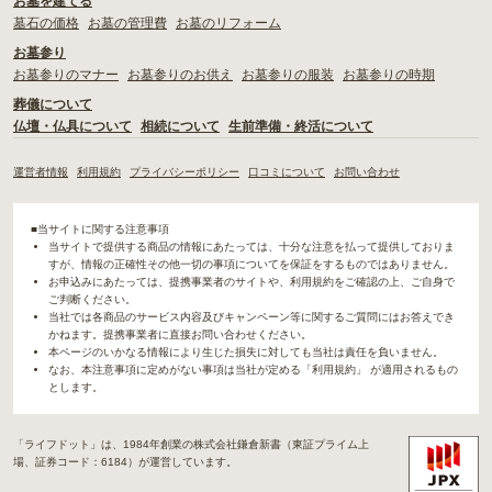
お墓を建てる
墓石の価格
お墓の管理費
お墓のリフォーム
お墓参り
お墓参りのマナー
お墓参りのお供え
お墓参りの服装
お墓参りの時期
葬儀について
仏壇・仏具について
相続について
生前準備・終活について
運営者情報
利用規約
プライバシーポリシー
口コミについて
お問い合わせ
■当サイトに関する注意事項
当サイトで提供する商品の情報にあたっては、十分な注意を払って提供しておりま
すが、情報の正確性その他一切の事項についてを保証をするものではありません。
お申込みにあたっては、提携事業者のサイトや、利用規約をご確認の上、ご自身で
ご判断ください。
当社では各商品のサービス内容及びキャンペーン等に関するご質問にはお答えでき
かねます。提携事業者に直接お問い合わせください。
本ページのいかなる情報により生じた損失に対しても当社は責任を負いません。
なお、本注意事項に定めがない事項は当社が定める「利用規約」 が適用されるもの
とします。
「ライフドット」は、1984年創業の株式会社鎌倉新書（東証プライム上
場、証券コード：6184）が運営しています。