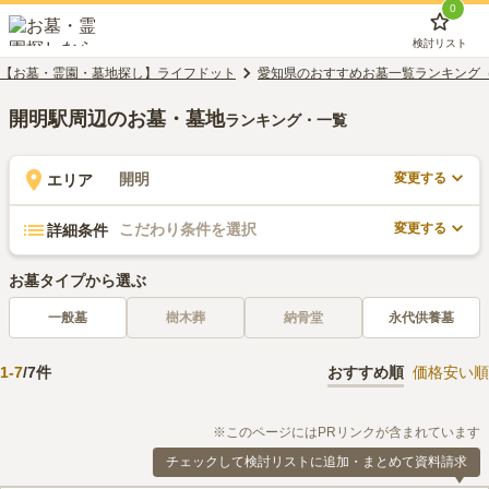
0
検討リスト
【お墓・霊園・墓地探し】ライフドット
愛知県のおすすめお墓一覧ランキング
開明駅周辺のお墓・墓地
ランキング・一覧
変更する
開明
エリア
変更する
こだわり条件を選択
詳細条件
お墓タイプから選ぶ
一般墓
樹木葬
納骨堂
永代供養墓
1
-
7
/
7
件
おすすめ順
価格安い順
※このページにはPRリンクが含まれています
チェックして検討リストに追加・まとめて資料請求