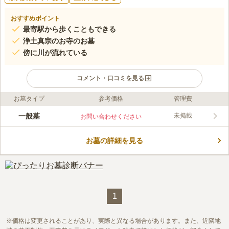
おすすめポイント
最寄駅から歩くこともできる
浄土真宗のお寺のお墓
傍に川が流れている
コメント・口コミを見る
お墓タイプ
参考価格
管理費
ライフドット編集部のコメント
名岐バイパスが近くにあるお寺のお墓です。 駐車場を完備して
一般墓
未掲載
お問い合わせください
おり、車でお参りに行くこともできます。 生前申し込みに対応
しているので、旅立ちの支度を自分でしておきたい方におすすめ
お墓の詳細を見る
です。 ゆっくりと時間を取って協議できるので、家族の意図も
コメントの続きを読む
汲んでお墓を建てることができます。 後世に掛かる負担を軽減
し、通いやすい場所を選べるのでお墓から足が遠のくことがない
口コミ評価
でしょう。
この霊園はまだ誰からも評価されていません。
1
価格は変更されることがあり、実際と異なる場合があります。また、近隣地