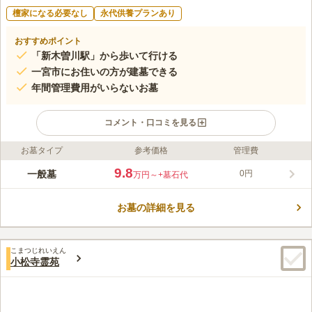
檀家になる必要なし
永代供養プランあり
おすすめポイント
「新木曽川駅」から歩いて行ける
一宮市にお住いの方が建墓できる
年間管理費用がいらないお墓
コメント・口コミを見る
お墓タイプ
参考価格
管理費
ライフドット編集部のコメント
「一宮斎場」に隣接しており、「一宮市環境センター」も近くに
9.8
一般墓
0円
万円～
+墓石代
ある市営墓地です。 使用許可を受けてたら3年以内に墓地として
の使用を開始する必要があります。 一宮市環境センター内に
お墓の詳細を見る
は、一宮市霊園管理事務所があり、市営のお墓の管理を行ってい
コメントの続きを読む
ます。 管理体制が整っているので、安心してお任せすることが
できるのも嬉しいポイントです。
口コミ評価
こまつじれいえん
4.1
みんなの評価
口コミ
3
件
小松寺霊苑
周辺の環境は、近くにドラッグストアー、スーパー、ホームセン
40代
男性
ターが近くにあるので、ろうそくやお花、お供え物を購入するのに便利で
す。
口コミの続きを読む