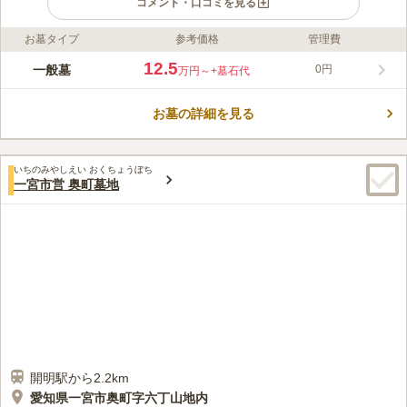
コメント・口コミを見る
お墓タイプ
参考価格
管理費
ライフドット編集部のコメント
国道22号（名岐バイパス）の近くにある一宮市の市営墓地です。
12.5
一般墓
0円
万円～
+墓石代
使用許可取得後、3年以内にお墓として使用しはじめる必要があ
ります。 街灯が設置されており、夜間でもお参りすることがで
お墓の詳細を見る
きます。 水汲み場やゴミ箱が複数個所にあるので使い勝手が良
コメントの続きを読む
いです。 トイレも完備しているので、心行くまで滞在すること
ができます。
口コミ評価
いちのみやしえい おくちょうぼち
3.7
みんなの評価
口コミ
2
件
一宮市営 奥町墓地
自宅から霊園までの間に行きつけの花屋があるのでそこで購入。
50代
男性
もしくは農協が経営しているお店があるのでそちらを利用することもあ
る。
口コミの続きを読む
開明駅から2.2km
愛知県一宮市奥町字六丁山地内