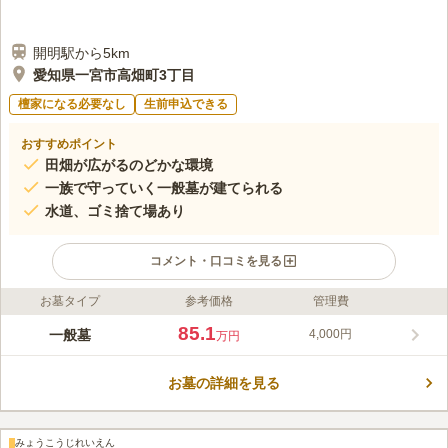
開明駅から5km
愛知県一宮市高畑町3丁目
檀家になる必要なし
生前申込できる
おすすめポイント
田畑が広がるのどかな環境
一族で守っていく一般墓が建てられる
水道、ゴミ捨て場あり
コメント・口コミを見る
お墓タイプ
参考価格
管理費
ライフドット編集部のコメント
一宮東霊苑は、中道寺が管理・運営する寺院墓地です。周りを田
85.1
一般墓
4,000円
万円
畑に囲まれたのどかで静かな環境なので、騒音などにじゃまされ
ずゆっくりとお墓参りができます。全区画お墓が同じ向きに建て
お墓の詳細を見る
られており、陽当たりが良く明るい雰囲気です。墓域内は段差が
コメントの続きを読む
なくバリアフリーに配慮された設計になっているため、どなたで
も安心して移動することができます。
口コミ評価
みょうこうじれいえん