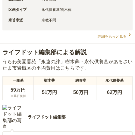
区画タイプ
永代供養墓/樹木葬
宗旨宗派
宗教不問
詳細をもっと見る
ライフドット編集部による解説
うらわ美園霊苑「永遠の絆」樹木葬・永代供養墓
がある
さい
たま市岩槻区
の平均費用はこちらです。
一般墓
樹木葬
納骨堂
永代供養墓
59万円
51万円
50万円
62万円
※墓石代別
ライフドット編集部