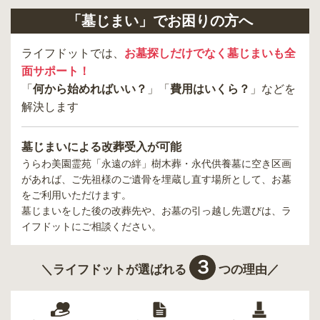
「墓じまい」でお困りの方へ
ライフドットでは、
お墓探しだけでなく墓じまいも全
面サポート！
「
何から始めればいい？
」「
費用はいくら？
」などを
解決します
墓じまいによる改葬受入が可能
うらわ美園霊苑「永遠の絆」樹木葬・永代供養墓
に空き区画
があれば、ご先祖様のご遺骨を埋蔵し直す場所として、お墓
をご利用いただけます。
墓じまいをした後の改葬先や、お墓の引っ越し先選びは、ラ
イフドットにご相談ください。
３
＼ライフドットが選ばれる
つの理由／