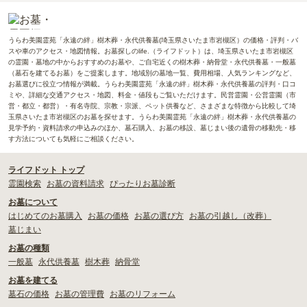
うらわ美園霊苑「永遠の絆」樹木葬・永代供養墓(埼玉県さいたま市岩槻区）の価格・評判・バ
スや車のアクセス・地図情報。お墓探しのlife.（ライフドット）は、埼玉県さいたま市岩槻区
の霊園・墓地の中からおすすめのお墓や、ご自宅近くの樹木葬・納骨堂・永代供養墓・一般墓
（墓石を建てるお墓）をご提案します。地域別の墓地一覧、費用相場、人気ランキングなど、
お墓選びに役立つ情報が満載。うらわ美園霊苑「永遠の絆」樹木葬・永代供養墓の評判・口コ
ミや、詳細な交通アクセス・地図、料金・値段もご覧いただけます。民営霊園・公営霊園（市
営・都立・都営）・有名寺院、宗教・宗派、ペット供養など、さまざまな特徴から比較して埼
玉県さいたま市岩槻区のお墓を探せます。うらわ美園霊苑「永遠の絆」樹木葬・永代供養墓の
見学予約・資料請求の申込みのほか、墓石購入、お墓の移設、墓じまい後の遺骨の移動先・移
す方法についても気軽にご相談ください。
ライフドット トップ
霊園検索
お墓の資料請求
ぴったりお墓診断
お墓について
はじめてのお墓購入
お墓の価格
お墓の選び方
お墓の引越し（改葬）
墓じまい
お墓の種類
一般墓
永代供養墓
樹木葬
納骨堂
お墓を建てる
墓石の価格
お墓の管理費
お墓のリフォーム