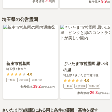
20
9.9
参考価格:
万円
参考価格:
万円
埼玉県の公営霊園
新座市営墓園
さいたま市営霊園 思い出
埼玉県
/
新座市
の里
4.0
埼玉県
/
さいたま市見沼区
一般墓
公営霊園
宗教不問
4.0
39.2
一般墓
公営霊園
宗教不問
参考価格:
万円
+墓石代
26.3
参考価格:
万円
+墓石代
さいたま市岩槻区
にある同じ条件の霊園・墓地を探す