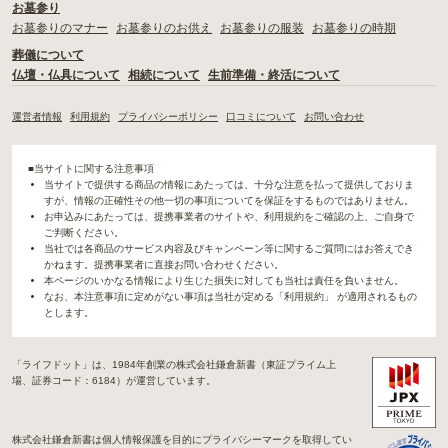
お墓参り
お墓参りのマナー
お墓参りのお供え
お墓参りの服装
お墓参りの時期
葬儀について
仏壇・仏具について
相続について
生前準備・終活について
運営者情報
利用規約
プライバシーポリシー
口コミについて
お問い合わせ
■当サイトに関する注意事項
当サイトで提供する商品の情報にあたっては、十分な注意を払って提供しておりま
すが、情報の正確性その他一切の事項についてを保証をするものではありません。
お申込みにあたっては、提携事業者のサイトや、利用規約をご確認の上、ご自身で
ご判断ください。
当社では各商品のサービス内容及びキャンペーン等に関するご質問にはお答えでき
かねます。提携事業者に直接お問い合わせください。
本ページのいかなる情報により生じた損失に対しても当社は責任を負いません。
なお、本注意事項に定めがない事項は当社が定める「利用規約」 が適用されるもの
とします。
「ライフドット」は、1984年創業の株式会社鎌倉新書（東証プライム上
場、証券コード：6184）が運営しています。
株式会社鎌倉新書は個人情報保護を目的にプライバシーマークを取得してい