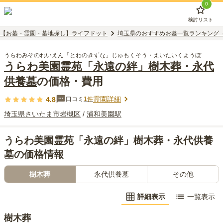
0
検討リスト
【お墓・霊園・墓地探し】ライフドット
埼玉県のおすすめお墓一覧ランキング
うらわみそのれいえん「とわのきずな」じゅもくそう・えいたいくようぼ
うらわ美園霊苑「永遠の絆」樹木葬・永代
供養墓
の価格・費用
霊園詳細
4.8
口コミ
1
件
埼玉県
さいたま市岩槻区
/
浦和美園
駅
うらわ美園霊苑「永遠の絆」樹木葬・永代供養
墓の価格情報
樹木葬
永代供養墓
その他
詳細表示
一覧表示
樹木葬