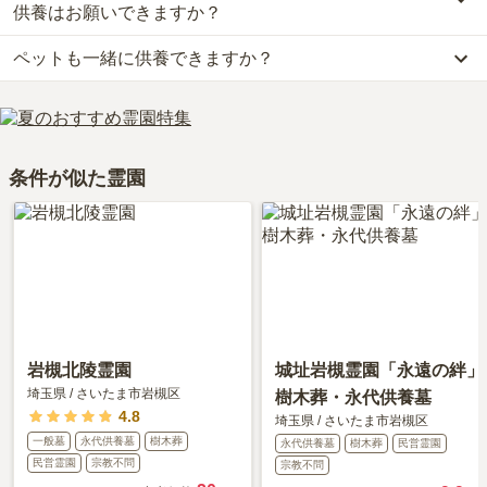
道路は車の交通量多いため事故が起きないかなととても不安です」
の樹木葬がございます。
供養はお願いできますか？
といったお声をいただいております。
費用は、約13.2万円からとなっております。
ペットも一緒に供養できますか？
うらわ美園霊苑「永遠の絆」樹木葬・永代供養墓がある埼玉県の樹
はい、うらわ美園霊苑「永遠の絆」樹木葬・永代供養墓は永代供養
木葬の相場価格は、約51万円です。
に対応しています。
はい、うらわ美園霊苑「永遠の絆」樹木葬・永代供養墓はペット供
樹木葬
について詳しく知りたい方は『
樹木葬とは？費用相場・メリ
費用は、約9.9万円からとなっております。
養に対応しております。
ット＆デメリット・仕組みを解説
』をご覧ください。
うらわ美園霊苑「永遠の絆」樹木葬・永代供養墓がある埼玉県の永
大切な家族の一員であるペットも供養できるプランをご用意してお
代供養墓の相場価格は、約62万円です。
条件が似た霊園
りますので、資料請求で詳細条件をご確認ください。
永代供養について詳しく知りたい方は『
永代供養墓をわかりやすく
解説！
』をご覧ください。
岩槻北陵霊園
城址岩槻霊園「永遠の絆」
埼玉県
/
さいたま市岩槻区
樹木葬・永代供養墓
4.8
埼玉県
/
さいたま市岩槻区
一般墓
永代供養墓
樹木葬
永代供養墓
樹木葬
民営霊園
民営霊園
宗教不問
宗教不問