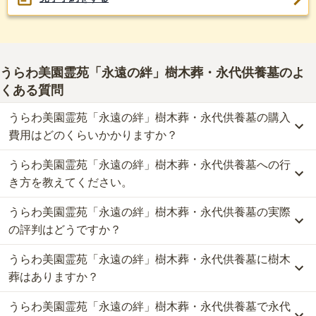
うらわ美園霊苑「永遠の絆」樹木葬・永代供養墓
のよ
くある質問
うらわ美園霊苑「永遠の絆」樹木葬・永代供養墓の購入
費用はどのくらいかかりますか？
うらわ美園霊苑「永遠の絆」樹木葬・永代供養墓への行
うらわ美園霊苑「永遠の絆」樹木葬・永代供養墓では、樹木葬が約
13.2万円から、永代供養墓が約9.9万円からお求めいただけます。
き方を教えてください。
なお、うらわ美園霊苑「永遠の絆」樹木葬・永代供養墓がある埼玉
うらわ美園霊苑「永遠の絆」樹木葬・永代供養墓の実際
県の相場は、樹木葬が約51万円、永代供養墓が約62万円です。
公共交通機関の場合、埼玉高速鉄道「浦和美園駅」から徒歩約15
お墓は、価格が高いものがよい、安いものが悪い、という訳ではあ
分・東武野田線「岩槻駅」から国際バス［岩11］［岩112］東川口
の評判はどうですか？
りません。大切なのは、ご家族が心から納得し、安心してお参りで
駅北口行 「釣上高岡バス停」下車 徒歩6分です。
きる場所を選ぶことです。
うらわ美園霊苑「永遠の絆」樹木葬・永代供養墓に樹木
車の場合、東北自動車道「浦和インター」から車で約5分です。
当サイトに寄せられた総合評価は、4.8点です。特に交通利便性、
詳しいルートや地図は、本ページの「地図・交通アクセス」欄をご
設備・環境、管理状況が高く評価されています。
葬はありますか？
確認ください。
利用者様からは「近くには畑で離れた所にイオンがあります。マン
うらわ美園霊苑「永遠の絆」樹木葬・永代供養墓で永代
ションだらけなので昔のイメージがどこにあるのかなと思います。
はい、うらわ美園霊苑「永遠の絆」樹木葬・永代供養墓には1種類