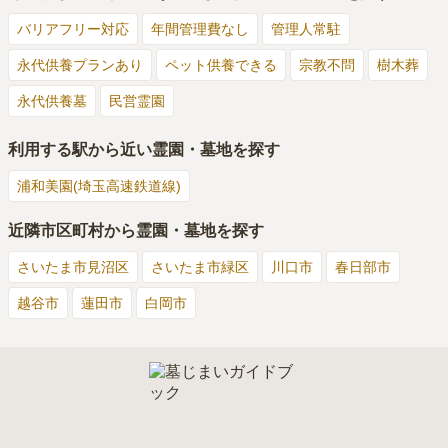
バリアフリー対応
年間管理費なし
管理人常駐
永代供養プランあり
ペット供養できる
宗教不問
樹木葬
永代供養墓
民営霊園
利用する駅から近い霊園・墓地を探す
浦和美園(埼玉高速鉄道線)
近隣市区町村から霊園・墓地を探す
さいたま市見沼区
さいたま市緑区
川口市
春日部市
越谷市
蓮田市
白岡市