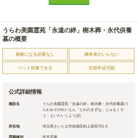
うらわ美園霊苑「永遠の絆」樹木葬・永代供養
墓の概要
檀家になる必要なし
継承者がいらない
ペット供養できる
生前申込可能
公式詳細情報
施設名
うらわ美園霊苑「永遠の絆」樹木葬・永代供養墓(う
らわみそのれいえん「とわのきずな」じゅもくそ
う・えいたいくようぼ)
所在地
埼玉県さいたま市岩槻区釣上新田761-5
霊園種別
民営霊園