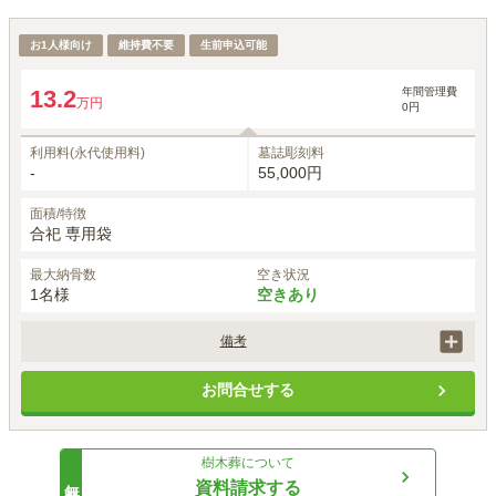
樹木葬「光」
お1人様向け
維持費不要
生前申込可能
1名あたりの価格
13.2
万円
※最大
1
名
年間管理費
13.2
万円
0円
利用料(永代使用料)
墓誌彫刻料
-
55,000円
面積/特徴
合祀 専用袋
最大納骨数
空き状況
1名様
空きあり
備考
自然と土に還る専用の御骨袋に粉骨のうえ合祀されます。
お問合せする
樹木葬
について
無料
資料請求する