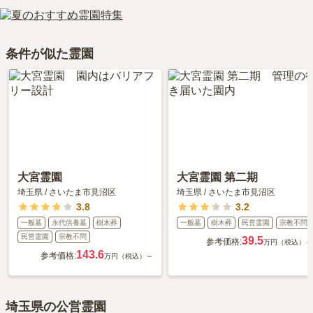
はい、メモリアルパーク緑の丘はペット供養に対応しております。
利用者様からは「霊園事務所に花はありますが、お供え物、食事は
詳しいルートや地図は、本ページの「地図・交通アクセス」欄をご
きる場所を選ぶことです。
大切な家族の一員であるペットも供養できるプランをご用意してお
できません。自然環境は回りが緑で今の時期は桜が咲いていま
確認ください。
りますので、資料請求で詳細条件をご確認ください。
す。」といったお声をいただいております。
条件が似た霊園
大宮霊園
大宮霊園 第二期
埼玉県
/
さいたま市見沼区
埼玉県
/
さいたま市見沼区
3.8
3.2
一般墓
永代供養墓
樹木葬
一般墓
樹木葬
民営霊園
宗教不問
民営霊園
宗教不問
39.5
参考価格:
万円（税込）～
143.6
参考価格:
万円（税込）～
埼玉県の公営霊園