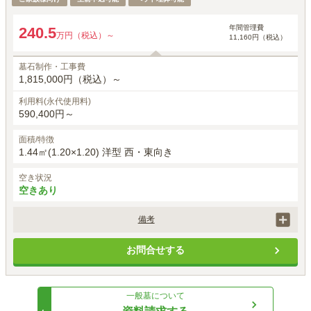
年間管理費
240.5
万円（税込）～
11,160円（税込）
墓石制作・工事費
1,815,000円（税込）～
利用料(永代使用料)
590,400円～
面積/特徴
1.44㎡(1.20×1.20) 洋型 西・東向き
空き状況
空きあり
備考
価格には、正面彫刻、建立者名、建立年月日、家紋は石塔価格に含まれ
お問合せする
ます。

お戒名彫刻は、1霊体目33,000円(税込) 2霊体目以降22,000(税込)がかか
ります。

墓石工事代は洋型標準白御影石を使用した場合の金額です。

一般墓
について
別途、申込時に手桶使用料5,500円(税込)が必要です。

無料