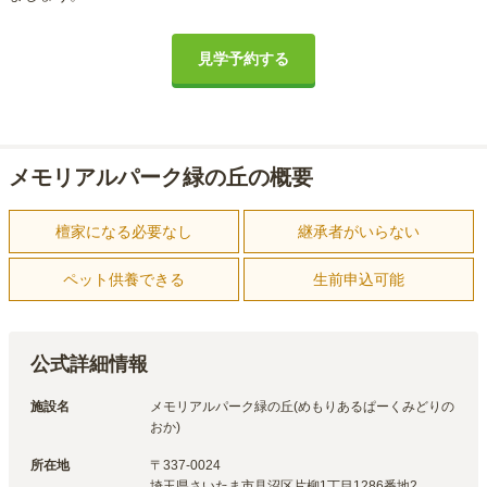
見学予約する
メモリアルパーク緑の丘の概要
檀家になる必要なし
継承者がいらない
ペット供養できる
生前申込可能
公式詳細情報
施設名
メモリアルパーク緑の丘(めもりあるぱーくみどりの
おか)
所在地
〒
337-0024
埼玉県さいたま市見沼区片柳1丁目1286番地2