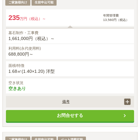
ご家族様向け
生前申込可能
年間管理費
235
万円（税込）～
13,560円（税込）
墓石制作・工事費
1,661,000円（税込）～
利用料(永代使用料)
688,800円～
面積/特徴
1.68㎡(1.40×1.20) 洋型
空き状況
空きあり
備考
価格には、正面彫刻、建立者名、建立年月日、家紋は石塔価格に含まれ
お問合せする
ます。

お戒名彫刻は、1霊体目33,000円(税込) 2霊体目以降22,000(税込)がかか
ります。

墓石工事代は洋型標準白御影石を使用した場合の金額です。

ペット共葬墓所
ご家族様向け
別途、申込時に手桶使用料5,500円(税込)が必要です。
生前申込可能
ペット埋葬可能