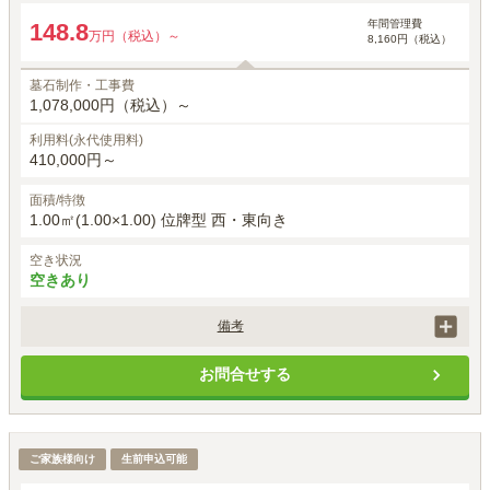
年間管理費
148.8
万円（税込）～
8,160円（税込）
墓石制作・工事費
1,078,000円（税込）～
利用料(永代使用料)
410,000円～
面積/特徴
1.00㎡(1.00×1.00) 位牌型 西・東向き
空き状況
空きあり
備考
価格には、正面彫刻、建立者名、建立年月日、家紋は石塔価格に含まれ
お問合せする
ます。

お戒名彫刻は、1霊体目33,000円(税込) 2霊体目以降22,000(税込)がかか
ります。

墓石工事代は洋型標準白御影石を使用した場合の金額です。

四方ゆとり墓所
ご家族様向け
別途、申込時に手桶使用料5,500円(税込)が必要です。
生前申込可能