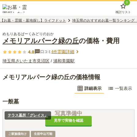
0
検討リスト
【お墓・霊園・墓地探し】ライフドット
埼玉県のおすすめお墓一覧ランキング
めもりあるぱーくみどりのおか
メモリアルパーク緑の丘
の価格・費用
霊園詳細
4.0
口コミ
4
件
埼玉県
さいたま市見沼区
/
浦和美園
駅
メモリアルパーク緑の丘の価格情報
詳細表示
一覧表示
一般墓
写真準備中
テラス墓所「グレイス」
見学で実物を確認
ご家族様向け
生前申込可能