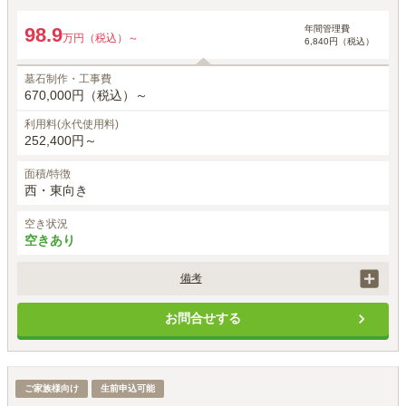
年間管理費
98.9
万円（税込）～
6,840円（税込）
墓石制作・工事費
670,000円（税込）～
利用料(永代使用料)
252,400円～
面積/特徴
西・東向き
空き状況
空きあり
備考
価格には、正面彫刻、建立者名、建立年月日、家紋は石塔価格に含まれ
お問合せする
ます。

お戒名彫刻は、1霊体目33,000円(税込) 2霊体目以降22,000(税込)がかか
ります。

墓石工事代は洋型標準白御影石を使用した場合の金額です。

四方ゆとり墓所
ご家族様向け
別途、申込時に手桶使用料5,500円(税込)が必要です。
生前申込可能