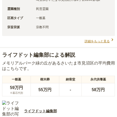
霊園種別
民営霊園
区画タイプ
一般墓
宗旨宗派
宗教不問
詳細をもっと見る
ライフドット編集部による解説
メモリアルパーク緑の丘
がある
さいたま市見沼区
の平均費用
はこちらです。
一般墓
樹木葬
納骨堂
永代供養墓
59万円
55万円
-
58万円
※墓石代別
ライフドット編集部