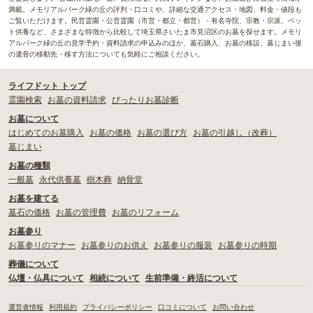
満載。メモリアルパーク緑の丘の評判・口コミや、詳細な交通アクセス・地図、料金・値段も
ご覧いただけます。民営霊園・公営霊園（市営・都立・都営）・有名寺院、宗教・宗派、ペッ
ト供養など、さまざまな特徴から比較して埼玉県さいたま市見沼区のお墓を探せます。メモリ
アルパーク緑の丘の見学予約・資料請求の申込みのほか、墓石購入、お墓の移設、墓じまい後
の遺骨の移動先・移す方法についても気軽にご相談ください。
ライフドット トップ
霊園検索
お墓の資料請求
ぴったりお墓診断
お墓について
はじめてのお墓購入
お墓の価格
お墓の選び方
お墓の引越し（改葬）
墓じまい
お墓の種類
一般墓
永代供養墓
樹木葬
納骨堂
お墓を建てる
墓石の価格
お墓の管理費
お墓のリフォーム
お墓参り
お墓参りのマナー
お墓参りのお供え
お墓参りの服装
お墓参りの時期
葬儀について
仏壇・仏具について
相続について
生前準備・終活について
運営者情報
利用規約
プライバシーポリシー
口コミについて
お問い合わせ