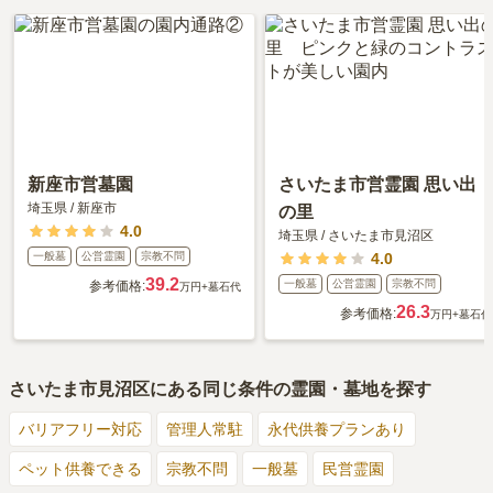
新座市営墓園
さいたま市営霊園 思い出
埼玉県
/
新座市
の里
4.0
埼玉県
/
さいたま市見沼区
一般墓
公営霊園
宗教不問
4.0
39.2
一般墓
公営霊園
宗教不問
参考価格:
万円
+墓石代
26.3
参考価格:
万円
+墓石代
さいたま市見沼区
にある同じ条件の霊園・墓地を探す
バリアフリー対応
管理人常駐
永代供養プランあり
ペット供養できる
宗教不問
一般墓
民営霊園