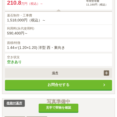
年間管理費
210.8
万円（税込）～
11,160円（税込）
墓石制作・工事費
1,518,000円（税込）～
利用料(永代使用料)
590,400円～
面積/特徴
1.44㎡(1.20×1.20) 洋型 西・東向き
空き状況
空きあり
備考
価格には、正面彫刻、建立者名、建立年月日、家紋は石塔価格に含まれ
お問合せする
ます。

お戒名彫刻は、1霊体目33,000円(税込) 2霊体目以降22,000(税込)がかか
ります。

墓石工事代は洋型標準白御影石を使用した場合の金額です。

写真準備中
植栽付墓所
別途、申込時に手桶使用料5,500円(税込)が必要です。
見学で実物を確認