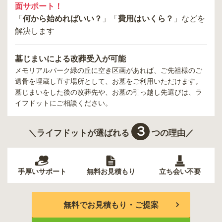
面サポート！
「
何から始めればいい？
」「
費用はいくら？
」などを
解決します
墓じまいによる改葬受入が可能
メモリアルパーク緑の丘
に空き区画があれば、ご先祖様のご
遺骨を埋蔵し直す場所として、お墓をご利用いただけます。
墓じまいをした後の改葬先や、お墓の引っ越し先選びは、ラ
イフドットにご相談ください。
３
＼ライフドットが選ばれる
つの理由／
手厚いサポート
無料お見積もり
立ち会い不要
無料でお見積もり・ご提案