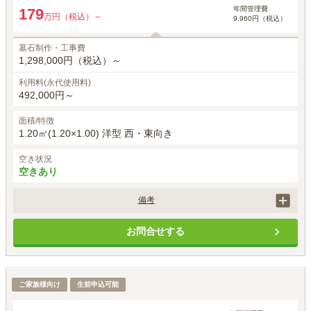
年間管理費
179
万円（税込）～
9,960円（税込）
墓石制作・工事費
1,298,000円（税込）～
利用料(永代使用料)
492,000円～
面積/特徴
1.20㎡(1.20×1.00) 洋型 西・東向き
空き状況
空きあり
備考
価格には、正面彫刻、建立者名、建立年月日、家紋は石塔価格に含まれ
お問合せする
ます。

お戒名彫刻は、1霊体目33,000円(税込) 2霊体目以降22,000(税込)がかか
ります。

墓石工事代は洋型標準白御影石を使用した場合の金額です。

四方ゆとり墓所
ご家族様向け
別途、申込時に手桶使用料5,500円(税込)が必要です。
生前申込可能