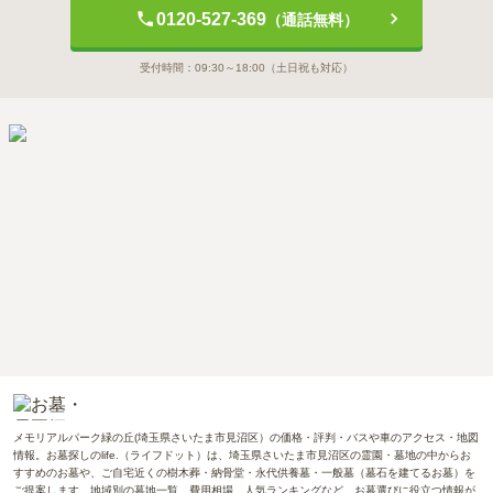
0120-527-369
（通話無料）
受付時間：
09:30～18:00
（土日祝も対応）
メモリアルパーク緑の丘(埼玉県さいたま市見沼区）の価格・評判・バスや車のアクセス・地図
情報。お墓探しのlife.（ライフドット）は、埼玉県さいたま市見沼区の霊園・墓地の中からお
すすめのお墓や、ご自宅近くの樹木葬・納骨堂・永代供養墓・一般墓（墓石を建てるお墓）を
ご提案します。地域別の墓地一覧、費用相場、人気ランキングなど、お墓選びに役立つ情報が