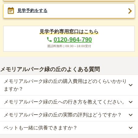
見学予約をする
見学予約専用窓口はこちら
0120-964-790
通話料無料 |
09:30～18:00
受付
メモリアルパーク緑の丘
のよくある質問
メモリアルパーク緑の丘の購入費用はどのくらいかかり
ますか？
メモリアルパーク緑の丘への行き方を教えてください。
メモリアルパーク緑の丘では、一般墓が約98.9万円からお求めいた
だけます。
メモリアルパーク緑の丘の実際の評判はどうですか？
公共交通機関の場合、埼玉高速鉄道「浦和美園駅」からタクシーで
なお、メモリアルパーク緑の丘がある埼玉県の相場は、一般墓が約
約9分です。
59万円（墓石代別途）です。
ペットも一緒に供養できますか？
当サイトに寄せられた総合評価は、4点です。特に設備・環境が高
車の場合、首都高埼玉新都心線「さいたま見沼インター」から車で
お墓は、価格が高いものがよい、安いものが悪い、という訳ではあ
く評価されています。
約8分です。
りません。大切なのは、ご家族が心から納得し、安心してお参りで