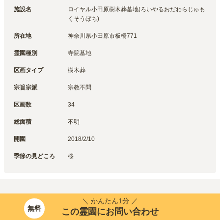
施設名
ロイヤル小田原樹木葬墓地(ろいやるおだわらじゅも
くそうぼち)
所在地
神奈川県小田原市板橋771
霊園種別
寺院墓地
区画タイプ
樹木葬
宗旨宗派
宗教不問
区画数
34
総面積
不明
開園
2018/2/10
季節の見どころ
桜
＼ かんたん1分 ／
無料
この霊園にお問い合わせ