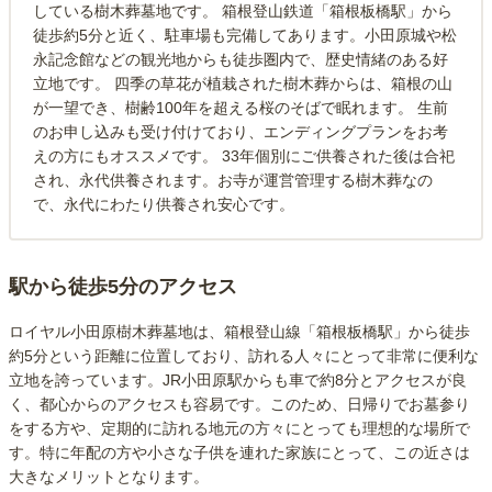
している樹木葬墓地です。 箱根登山鉄道「箱根板橋駅」から
徒歩約5分と近く、駐車場も完備してあります。小田原城や松
永記念館などの観光地からも徒歩圏内で、歴史情緒のある好
立地です。 四季の草花が植栽された樹木葬からは、箱根の山
が一望でき、樹齢100年を超える桜のそばで眠れます。 生前
のお申し込みも受け付けており、エンディングプランをお考
えの方にもオススメです。 33年個別にご供養された後は合祀
され、永代供養されます。お寺が運営管理する樹木葬なの
で、永代にわたり供養され安心です。
駅から徒歩5分のアクセス
ロイヤル小田原樹木葬墓地は、箱根登山線「箱根板橋駅」から徒歩
約5分という距離に位置しており、訪れる人々にとって非常に便利な
立地を誇っています。JR小田原駅からも車で約8分とアクセスが良
く、都心からのアクセスも容易です。このため、日帰りでお墓参り
をする方や、定期的に訪れる地元の方々にとっても理想的な場所で
す。特に年配の方や小さな子供を連れた家族にとって、この近さは
大きなメリットとなります。