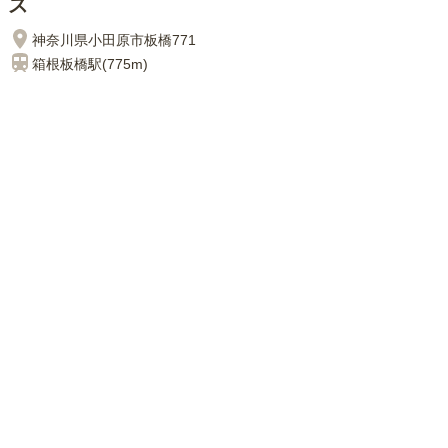
ス
神奈川県小田原市板橋771
箱根板橋
駅(
775m
)