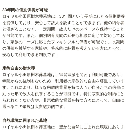
33年間の個別供養が可能
ロイヤル小田原樹木葬墓地は、33年間という長期にわたる個別供養
を提供しており、安心して故人を託すことができます。他の納骨者
と混ざることなく、一定期間、故人だけのスペースを保持すること
が可能です。また、個別納骨期間の延長も相談に応じて対応してお
り、家族のニーズに応じたフレキシブルな供養が可能です。長期間
の供養を希望する家族や、将来的に納骨を考えている方にとって、
安心して利用できる制度です。
宗教自由の樹木葬
ロイヤル小田原樹木葬墓地は、宗旨宗派を問わず利用可能であり、
寺院からの強制もないため、利用者の宗教的な自由を尊重していま
す。これにより、様々な宗教的背景を持つ人々が自分たちの信仰に
則った形で故人を供養することが可能です。特に宗教的な制約にと
らわれたくない方や、非宗教的な背景を持つ方々にとって、自由に
選べるこの環境は大変魅力的です。
自然環境に囲まれた墓地
ロイヤル小田原樹木葬墓地は、豊かな自然に囲まれた環境にありま