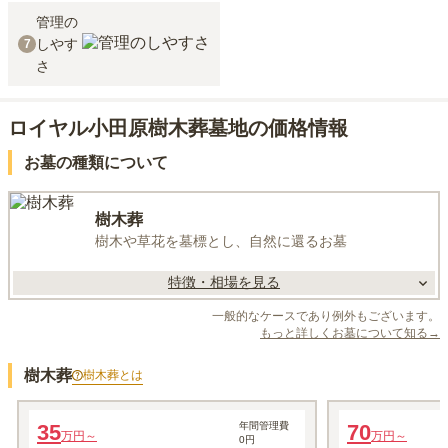
管理の
しやす
7
さ
ロイヤル小田原樹木葬墓地の価格情報
お墓の種類について
樹木葬
樹木や草花を墓標とし、自然に還るお墓
特徴・相場を見る
一般的なケースであり例外もございます。
もっと詳しくお墓について知る→
樹木葬
樹木葬
とは
ロイヤル小田原樹木葬墓地
ロイヤル小田原樹
35
年間管理費
70
万円～
万円～
0円
1名あたりの価格
1名あたりの価格