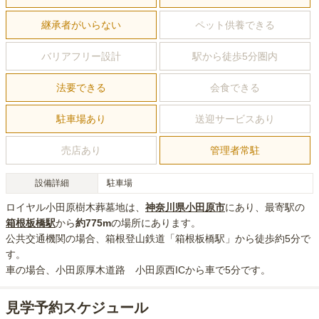
継承者がいらない
ペット供養できる
バリアフリー設計
駅から徒歩5分圏内
法要できる
会食できる
駐車場あり
送迎サービスあり
売店あり
管理者常駐
設備詳細
駐車場
ロイヤル小田原樹木葬墓地
は、
神奈川県
小田原市
にあり
、最寄駅の
箱根板橋
駅
から
約
775m
の場所にあり
ます。
公共交通機関の場合
、箱根登山鉄道「箱根板橋駅」から徒歩約5分
で
す。
車の場合
、小田原厚木道路 小田原西ICから車で5分
です。
見学予約スケジュール