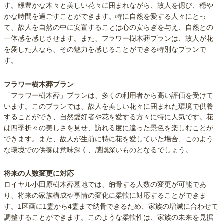
す。緑豊かな木々と美しい花々に囲まれながら、故人を偲び、穏や
かな時間を過ごすことができます。特に自然を愛する人々にとっ
て、故人を自然の中に安置することは心の安らぎを与え、自然との
一体感を感じさせます。また、フラワー樹木葬プランは、故人が花
を愛した人なら、その魅力を感じることができる特別なプランで
す。
フラワー樹木葬プラン
「フラワー樹木葬」プランは、多くの利用者から高い評価を受けて
います。このプランでは、故人を美しい花々に囲まれた環境で供養
することができ、自然愛好者や花を愛する方々に特に人気です。花
は四季折々の美しさを見せ、訪れる度に違った景色を楽しむことが
できます。また、故人が生前に特に花を愛していた場合、このよう
な環境での供養は意味深く、感慨深いものとなるでしょう。
将来の人数変更に対応
ロイヤル小田原樹木葬墓地では、納骨する人数の変更が可能であ
り、将来の家族構成や事情の変化に柔軟に対応することができま
す。1区画に1霊から4霊まで納骨できるため、家族の増減に合わせて
調整することができます。このような柔軟性は、家族の未来を見据