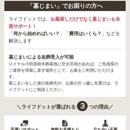
「墓じまい」でお困りの方へ
ライフドットでは、
お墓探しだけでなく墓じまいも全
面サポート！
「
何から始めればいい？
」「
費用はいくら？
」などを
解決します
墓じまいによる改葬受入が可能
ロイヤル小田原樹木葬墓地
に空き区画があれば、ご先祖様の
ご遺骨を埋蔵し直す場所として、お墓をご利用いただけま
す。
墓じまいをした後の改葬先や、お墓の引っ越し先選びは、ラ
イフドットにご相談ください。
３
＼ライフドットが選ばれる
つの理由／
手厚いサポート
無料お見積もり
立ち会い不要