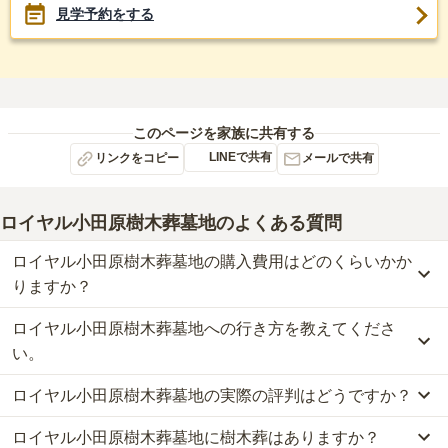
見学予約をする
このページを家族に共有する
LINEで共有
リンクをコピー
メールで共有
ロイヤル小田原樹木葬墓地
のよくある質問
ロイヤル小田原樹木葬墓地の購入費用はどのくらいかか
りますか？
ロイヤル小田原樹木葬墓地への行き方を教えてくださ
ロイヤル小田原樹木葬墓地では、樹木葬が約35万円からお求めいた
だけます。
い。
なお、ロイヤル小田原樹木葬墓地がある神奈川県の相場は、樹木葬
ロイヤル小田原樹木葬墓地の実際の評判はどうですか？
が約61万円です。
公共交通機関の場合、箱根登山鉄道「箱根板橋駅」から徒歩約5分
お墓は、価格が高いものがよい、安いものが悪い、という訳ではあ
です。
ロイヤル小田原樹木葬墓地に樹木葬はありますか？
当サイトに寄せられた総合評価は、3点です。
りません。大切なのは、ご家族が心から納得し、安心してお参りで
車の場合、小田原厚木道路　小田原西ICから車で5分です。