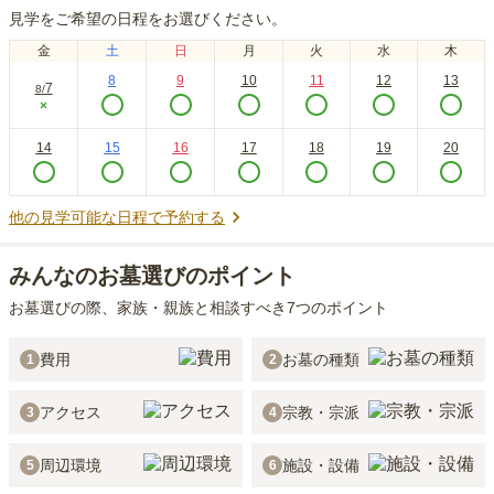
見学をご希望の日程をお選びください。
金
土
日
月
火
水
木
8
9
10
11
12
13
7
8
/
×
14
15
16
17
18
19
20
他の見学可能な日程で予約する
みんなのお墓選びのポイント
お墓選びの際、家族・親族と相談すべき7つのポイント
費用
お墓の種類
1
2
アクセス
宗教・宗派
3
4
周辺環境
施設・設備
5
6