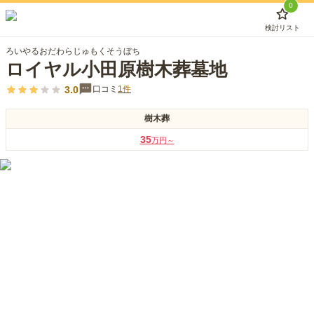
0
検討リスト
ろいやるおだわらじゅもくそうぼち
ロイヤル小田原樹木葬墓地
3.0
口コミ
1
件
樹木葬
35
万円～