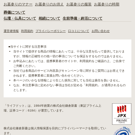
お墓参りのマナー
お墓参りのお供え
お墓参りの服装
お墓参りの時期
葬儀について
仏壇・仏具について
相続について
生前準備・終活について
運営者情報
利用規約
プライバシーポリシー
口コミについて
お問い合わせ
■当サイトに関する注意事項
当サイトで提供する商品の情報にあたっては、十分な注意を払って提供しておりま
すが、情報の正確性その他一切の事項についてを保証をするものではありません。
お申込みにあたっては、提携事業者のサイトや、利用規約をご確認の上、ご自身で
ご判断ください。
当社では各商品のサービス内容及びキャンペーン等に関するご質問にはお答えでき
かねます。提携事業者に直接お問い合わせください。
本ページのいかなる情報により生じた損失に対しても当社は責任を負いません。
なお、本注意事項に定めがない事項は当社が定める「利用規約」 が適用されるもの
とします。
「ライフドット」は、1984年創業の株式会社鎌倉新書（東証プライム上
場、証券コード：6184）が運営しています。
株式会社鎌倉新書は個人情報保護を目的にプライバシーマークを取得してい
ます。