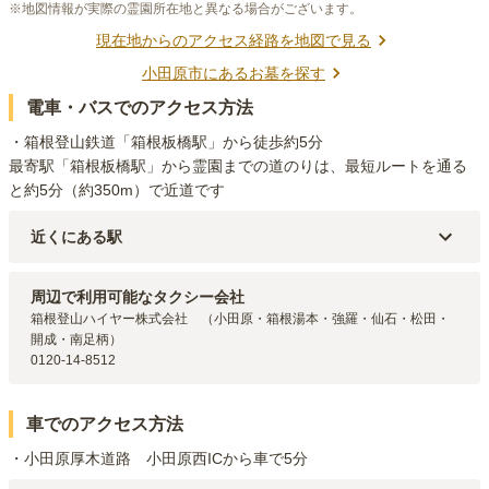
※地図情報が実際の霊園所在地と異なる場合がございます。
現在地からのアクセス経路を地図で見る
小田原市
にあるお墓を探す
電車・バスでのアクセス方法
・箱根登山鉄道「箱根板橋駅」から徒歩約5分

最寄駅「箱根板橋駅」から霊園までの道のりは、最短ルートを通る
と約5分（約350m）で近道です
近くにある駅
箱根登山鉄道鉄道線
箱根板橋
駅（
775m
）
JR東海道本線(東京～熱海)
早川
駅（
1.5km
）
周辺で利用可能なタクシー会社
JR東海道本線(東京～熱海)・小田急線・伊豆箱根鉄道大雄山線・箱根登
箱根登山ハイヤー株式会社　（小田原・箱根湯本・強羅・仙石・松田・
山鉄道鉄道線
小田原
駅（
1.9km
）
開成・南足柄）

箱根登山鉄道鉄道線
風祭
駅（
2km
）
0120-14-8512
伊豆箱根鉄道大雄山線
緑町
駅（
2.3km
）
車でのアクセス方法
・小田原厚木道路　小田原西ICから車で5分