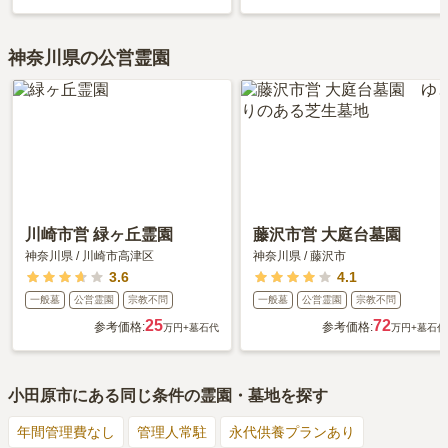
神奈川県の公営霊園
川崎市営 緑ヶ丘霊園
藤沢市営 大庭台墓園
神奈川県
/
川崎市高津区
神奈川県
/
藤沢市
3.6
4.1
一般墓
公営霊園
宗教不問
一般墓
公営霊園
宗教不問
25
72
参考価格:
参考価格:
万円
+墓石代
万円
+墓石代
小田原市
にある同じ条件の霊園・墓地を探す
年間管理費なし
管理人常駐
永代供養プランあり