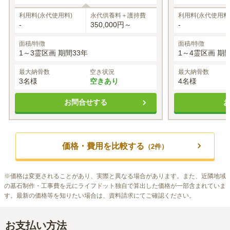
12
約
万円～
※最大
3
名
※最大
4
名
利用料(永代使用料)
永代供養料＋護持費
利用料(永代使用料
-
350,000円～
-
面積/特徴
面積/特徴
1～3霊区画 期間33年
1～4霊区画 期間
最大納骨数
空き状況
最大納骨数
3名様
空きあり
4名様
お問合せする
価格・費用を比較する
（
2
件）
※
価格は変更されることがあり、実際と異なる場合があります。また、近隣地域
の墓石制作・工事費を元にライフドット独自で算出した価格が一部含まれていま
す。最新の価格等を知りたい場合は、資料請求にてご確認ください。
お支払い方法