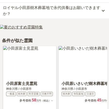
利用者様からは「霊園で線香が買えるので、毎回そこで買ってい
きる場所を選ぶことです。
詳しいルートや地図は、本ページの「地図・交通アクセス」欄をご
ロイヤル小田原樹木葬墓地で永代供養はお願いできます
はい、ロイヤル小田原樹木葬墓地には2種類の樹木葬がございま
る。花は売っていないので、花は別の場所で買う。」といったお声
確認ください。
す。
か？
をいただいております。
費用は、約35万円からとなっております。
ロイヤル小田原樹木葬墓地がある神奈川県の樹木葬の相場価格は、
はい、ロイヤル小田原樹木葬墓地は永代供養に対応しています。
約61万円です。
費用は、約35万円からとなっております。
樹木葬
について詳しく知りたい方は『
樹木葬とは？費用相場・メリ
ロイヤル小田原樹木葬墓地がある神奈川県の永代供養墓の相場価格
条件が似た霊園
ット＆デメリット・仕組みを解説
』をご覧ください。
は、約59万円です。
永代供養について詳しく知りたい方は『
永代供養墓をわかりやすく
解説！
』をご覧ください。
小田原富士見霊苑
小田原いさいだ樹木葬墓地
神奈川県
/
小田原市
神奈川県
/
小田原市
一般墓
樹木葬
民営霊園
宗教不問
樹木葬
寺院墓地
日蓮宗
58
45
参考価格:
参考価格:
万円（税込）～
万円〜