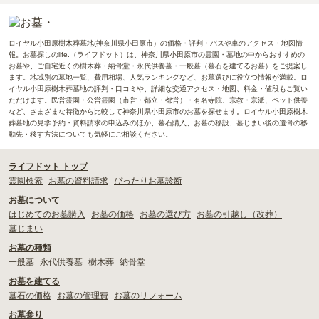
ロイヤル小田原樹木葬墓地(神奈川県小田原市）の価格・評判・バスや車のアクセス・地図情
報。お墓探しのlife.（ライフドット）は、神奈川県小田原市の霊園・墓地の中からおすすめの
お墓や、ご自宅近くの樹木葬・納骨堂・永代供養墓・一般墓（墓石を建てるお墓）をご提案し
ます。地域別の墓地一覧、費用相場、人気ランキングなど、お墓選びに役立つ情報が満載。ロ
イヤル小田原樹木葬墓地の評判・口コミや、詳細な交通アクセス・地図、料金・値段もご覧い
ただけます。民営霊園・公営霊園（市営・都立・都営）・有名寺院、宗教・宗派、ペット供養
など、さまざまな特徴から比較して神奈川県小田原市のお墓を探せます。ロイヤル小田原樹木
葬墓地の見学予約・資料請求の申込みのほか、墓石購入、お墓の移設、墓じまい後の遺骨の移
動先・移す方法についても気軽にご相談ください。
ライフドット トップ
霊園検索
お墓の資料請求
ぴったりお墓診断
お墓について
はじめてのお墓購入
お墓の価格
お墓の選び方
お墓の引越し（改葬）
墓じまい
お墓の種類
一般墓
永代供養墓
樹木葬
納骨堂
お墓を建てる
墓石の価格
お墓の管理費
お墓のリフォーム
お墓参り