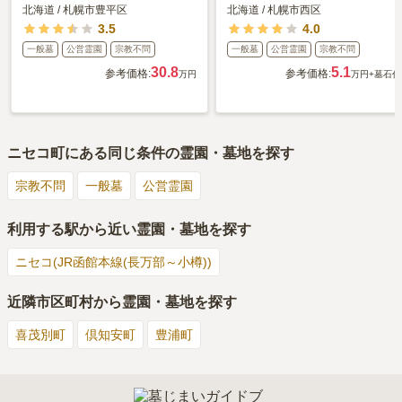
北海道
/
札幌市豊平区
北海道
/
札幌市西区
3.5
4.0
一般墓
公営霊園
宗教不問
一般墓
公営霊園
宗教不問
30.8
5.1
参考価格:
参考価格:
万円
万円
+墓石代
ニセコ町
にある同じ条件の霊園・墓地を探す
宗教不問
一般墓
公営霊園
利用する駅から近い霊園・墓地を探す
ニセコ(JR函館本線(長万部～小樽))
近隣市区町村から霊園・墓地を探す
喜茂別町
倶知安町
豊浦町