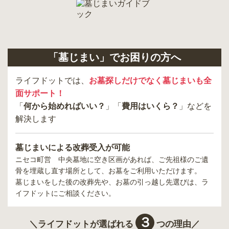
「墓じまい」でお困りの方へ
ライフドットでは、
お墓探しだけでなく墓じまいも全
面サポート！
「
何から始めればいい？
」「
費用はいくら？
」などを
解決します
墓じまいによる改葬受入が可能
ニセコ町営 中央墓地
に空き区画があれば、ご先祖様のご遺
骨を埋蔵し直す場所として、お墓をご利用いただけます。
墓じまいをした後の改葬先や、お墓の引っ越し先選びは、ラ
イフドットにご相談ください。
３
＼ライフドットが選ばれる
つの理由／