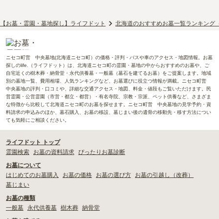
【お墓・霊園・墓地探し】ライフドット
北海道のおすすめお墓一覧ランキング
ニセコ町営 中央墓地(北海道ニセコ町）の価格・評判・バスや車のアクセス・地図情報。お墓
探しのlife.（ライフドット）は、北海道ニセコ町の霊園・墓地の中からおすすめのお墓や、ご
自宅近くの樹木葬・納骨堂・永代供養墓・一般墓（墓石を建てるお墓）をご提案します。地域
別の墓地一覧、費用相場、人気ランキングなど、お墓選びに役立つ情報が満載。ニセコ町営
中央墓地の評判・口コミや、詳細な交通アクセス・地図、料金・値段もご覧いただけます。民
営霊園・公営霊園（市営・都立・都営）・有名寺院、宗教・宗派、ペット供養など、さまざま
な特徴から比較して北海道ニセコ町のお墓を探せます。ニセコ町営 中央墓地の見学予約・資
料請求の申込みのほか、墓石購入、お墓の移設、墓じまい後の遺骨の移動先・移す方法につい
ても気軽にご相談ください。
ライフドット トップ
霊園検索
お墓の資料請求
ぴったりお墓診断
お墓について
はじめてのお墓購入
お墓の価格
お墓の選び方
お墓の引越し（改葬）
墓じまい
お墓の種類
一般墓
永代供養墓
樹木葬
納骨堂