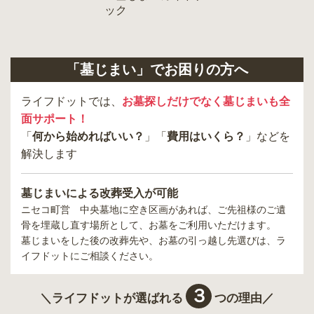
「墓じまい」でお困りの方へ
ライフドットでは、
お墓探しだけでなく墓じまいも全
面サポート！
「
何から始めればいい？
」「
費用はいくら？
」などを
解決します
墓じまいによる改葬受入が可能
ニセコ町営 中央墓地
に空き区画があれば、ご先祖様のご遺
骨を埋蔵し直す場所として、お墓をご利用いただけます。
墓じまいをした後の改葬先や、お墓の引っ越し先選びは、ラ
イフドットにご相談ください。
３
＼ライフドットが選ばれる
つの理由／