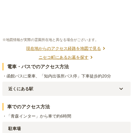
※地図情報が実際の霊園所在地と異なる場合がございます。
現在地からのアクセス経路を地図で見る
ニセコ町
にあるお墓を探す
電車・バスでのアクセス方法
・函館バスに乗車、「知内出張所バス停」下車徒歩約20分
近くにある駅
JR函館本線(長万部～小樽)
ニセコ
駅（
3.2km
）
車でのアクセス方法
・「青森インター」から車で約6時間
駐車場