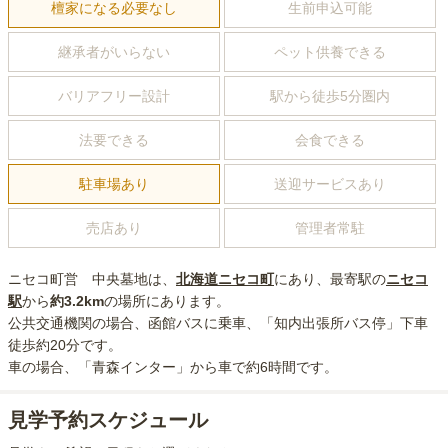
檀家になる必要なし
生前申込可能
継承者がいらない
ペット供養できる
バリアフリー設計
駅から徒歩5分圏内
法要できる
会食できる
駐車場あり
送迎サービスあり
売店あり
管理者常駐
ニセコ町営 中央墓地
は、
北海道
ニセコ町
にあり
、最寄駅の
ニセコ
駅
から
約
3.2km
の場所にあり
ます。
公共交通機関の場合
、函館バスに乗車、「知内出張所バス停」下車
徒歩約20分
です。
車の場合
、「青森インター」から車で約6時間
です。
見学予約スケジュール