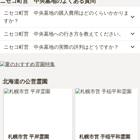
ニセコ町営 中央墓地
のよくある質問
ニセコ町営 中央墓地の購入費用はどのくらいかかりま
すか？
ニセコ町営 中央墓地への行き方を教えてください。
ニセコ町営　中央墓地の現在の販売価格については現在調査中で
す。
ニセコ町営 中央墓地の実際の評判はどうですか？
公共交通機関の場合、函館バスに乗車、「知内出張所バス停」下車
お墓は、価格が高いものがよい、安いものが悪い、という訳ではあ
徒歩約20分です。
りません。大切なのは、ご家族が心から納得し、安心してお参りで
ニセコ町営　中央墓地の口コミはまだ投稿されておりません。
車の場合、「青森インター」から車で約6時間です。
きる場所を選ぶことです。
口コミはあくまで一つの目安です。資料請求や現地見学を通して、
詳しいルートや地図は、本ページの「地図・交通アクセス」欄をご
ご自身の目で雰囲気を確認してみることをおすすめします。
確認ください。
北海道の公営霊園
札幌市営 平岸霊園
札幌市営 手稲平和霊園