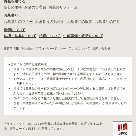
お墓を建てる
墓石の価格
お墓の管理費
お墓のリフォーム
お墓参り
お墓参りのマナー
お墓参りのお供え
お墓参りの服装
お墓参りの時期
葬儀について
仏壇・仏具について
相続について
生前準備・終活について
運営者情報
利用規約
プライバシーポリシー
口コミについて
お問い合わせ
■当サイトに関する注意事項
当サイトで提供する商品の情報にあたっては、十分な注意を払って提供しておりま
すが、情報の正確性その他一切の事項についてを保証をするものではありません。
お申込みにあたっては、提携事業者のサイトや、利用規約をご確認の上、ご自身で
ご判断ください。
当社では各商品のサービス内容及びキャンペーン等に関するご質問にはお答えでき
かねます。提携事業者に直接お問い合わせください。
本ページのいかなる情報により生じた損失に対しても当社は責任を負いません。
なお、本注意事項に定めがない事項は当社が定める「利用規約」 が適用されるもの
とします。
「ライフドット」は、1984年創業の株式会社鎌倉新書（東証プライム上
場、証券コード：6184）が運営しています。