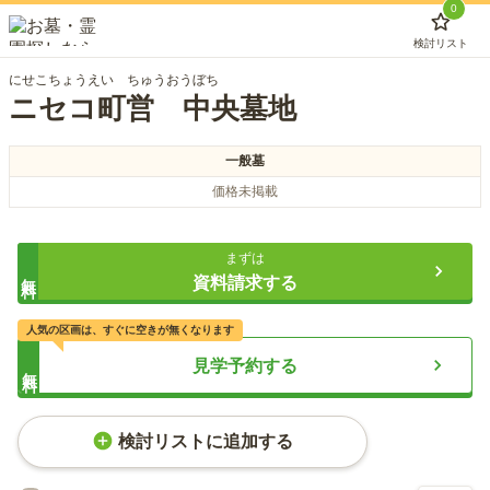
0
検討リスト
にせこちょうえい ちゅうおうぼち
ニセコ町営 中央墓地
一般墓
価格未掲載
まずは
無料
資料請求する
人気の区画は、すぐに空きが無くなります
見学予約する
無料
検討リストに追加する