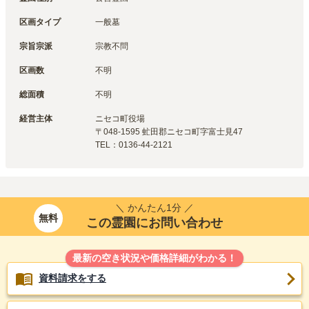
区画タイプ
一般墓
宗旨宗派
宗教不問
区画数
不明
総面積
不明
経営主体
ニセコ町
役場
〒
048-1595
虻田郡ニセコ町字富士見47
TEL：
0136-44-2121
＼ かんたん1分 ／
無料
この霊園にお問い合わせ
最新の空き状況や価格詳細がわかる！
資料請求をする