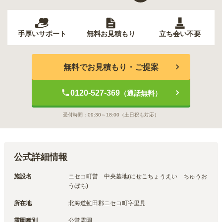
手厚いサポート
無料お見積もり
立ち会い不要
無料でお見積もり・ご提案
0120-527-369
（通話無料）
受付時間：
09:30～18:00
（土日祝も対応）
公式詳細情報
施設名
ニセコ町営　中央墓地(にせこちょうえい　ちゅうお
うぼち)
所在地
北海道虻田郡ニセコ町字里見
霊園種別
公営霊園