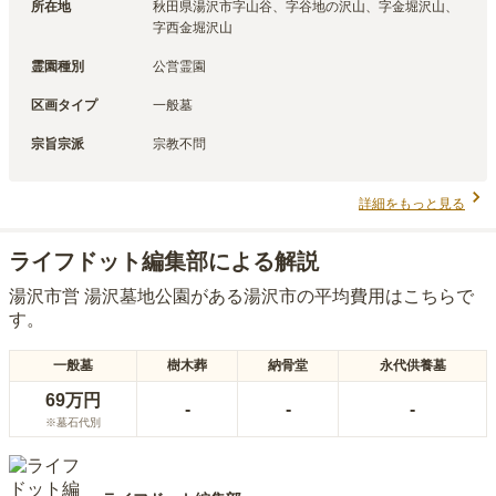
所在地
秋田県湯沢市字山谷、字谷地の沢山、字金堀沢山、
字西金堀沢山
霊園種別
公営霊園
区画タイプ
一般墓
宗旨宗派
宗教不問
詳細をもっと見る
ライフドット編集部による解説
湯沢市営 湯沢墓地公園
がある
湯沢市
の平均費用はこちらで
す。
一般墓
樹木葬
納骨堂
永代供養墓
69万円
-
-
-
※墓石代別