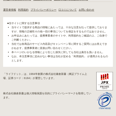
運営者情報
利用規約
プライバシーポリシー
口コミについて
お問い合わせ
■当サイトに関する注意事項
当サイトで提供する商品の情報にあたっては、十分な注意を払って提供しておりま
すが、情報の正確性その他一切の事項についてを保証をするものではありません。
お申込みにあたっては、提携事業者のサイトや、利用規約をご確認の上、ご自身で
ご判断ください。
当社では各商品のサービス内容及びキャンペーン等に関するご質問にはお答えでき
かねます。提携事業者に直接お問い合わせください。
本ページのいかなる情報により生じた損失に対しても当社は責任を負いません。
なお、本注意事項に定めがない事項は当社が定める「利用規約」 が適用されるもの
とします。
「ライフドット」は、1984年創業の株式会社鎌倉新書（東証プライム上
場、証券コード：6184）が運営しています。
株式会社鎌倉新書は個人情報保護を目的にプライバシーマークを取得してい
ます。