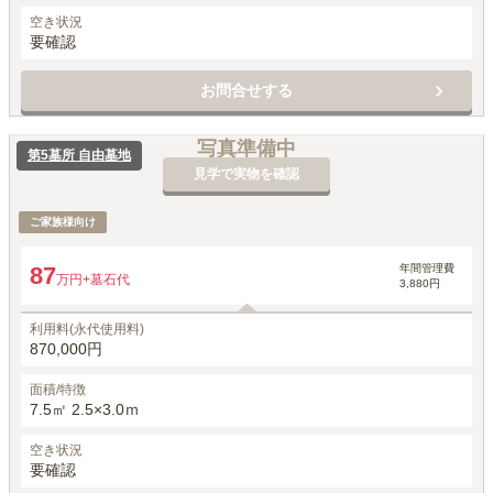
空き状況
要確認
お問合せする
写真準備中
第5墓所 自由墓地
見学で実物を確認
ご家族様向け
年間管理費
87
万円
+墓石代
3,880円
利用料(永代使用料)
870,000円
面積/特徴
7.5㎡ 2.5×3.0ｍ
空き状況
要確認