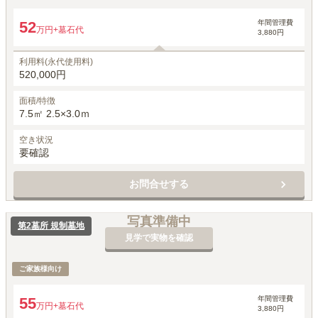
年間管理費
52
万円
+墓石代
3,880円
利用料(永代使用料)
520,000円
面積/特徴
7.5㎡ 2.5×3.0ｍ
空き状況
要確認
お問合せする
写真準備中
第2墓所 規制墓地
見学で実物を確認
ご家族様向け
年間管理費
55
万円
+墓石代
3,880円