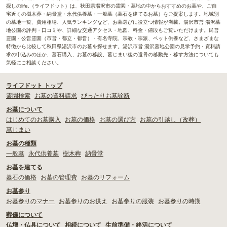
探しのlife.（ライフドット）は、秋田県湯沢市の霊園・墓地の中からおすすめのお墓や、ご自
宅近くの樹木葬・納骨堂・永代供養墓・一般墓（墓石を建てるお墓）をご提案します。地域別
の墓地一覧、費用相場、人気ランキングなど、お墓選びに役立つ情報が満載。湯沢市営 湯沢墓
地公園の評判・口コミや、詳細な交通アクセス・地図、料金・値段もご覧いただけます。民営
霊園・公営霊園（市営・都立・都営）・有名寺院、宗教・宗派、ペット供養など、さまざまな
特徴から比較して秋田県湯沢市のお墓を探せます。湯沢市営 湯沢墓地公園の見学予約・資料請
求の申込みのほか、墓石購入、お墓の移設、墓じまい後の遺骨の移動先・移す方法についても
気軽にご相談ください。
ライフドット トップ
霊園検索
お墓の資料請求
ぴったりお墓診断
お墓について
はじめてのお墓購入
お墓の価格
お墓の選び方
お墓の引越し（改葬）
墓じまい
お墓の種類
一般墓
永代供養墓
樹木葬
納骨堂
お墓を建てる
墓石の価格
お墓の管理費
お墓のリフォーム
お墓参り
お墓参りのマナー
お墓参りのお供え
お墓参りの服装
お墓参りの時期
葬儀について
仏壇・仏具について
相続について
生前準備・終活について