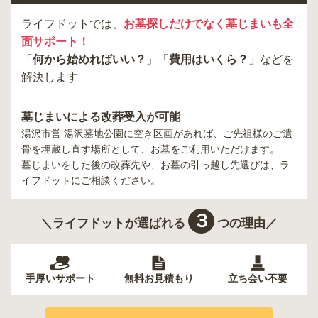
ライフドットでは、
お墓探しだけでなく墓じまいも全
面サポート！
「
何から始めればいい？
」「
費用はいくら？
」などを
解決します
墓じまいによる改葬受入が可能
湯沢市営 湯沢墓地公園
に空き区画があれば、ご先祖様のご遺
骨を埋蔵し直す場所として、お墓をご利用いただけます。
墓じまいをした後の改葬先や、お墓の引っ越し先選びは、ラ
イフドットにご相談ください。
３
＼ライフドットが選ばれる
つの理由／
手厚いサポート
無料お見積もり
立ち会い不要