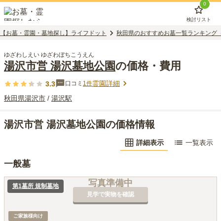
0
検討リスト
【お墓・霊園・墓地探し】ライフドット
秋田県のおすすめお墓一覧ランキング
ゆざわしえい ゆざわぼちこうえん
湯沢市営 湯沢墓地公園
の価格・費用
霊園詳細
3.3
口コミ
1
件
秋田県
湯沢市
/
湯沢
駅
湯沢市営 湯沢墓地公園の価格情報
詳細表示
一覧表示
一般墓
写真準備中
第1墓所 規制墓地
見学で実物を確認
ご家族様向け