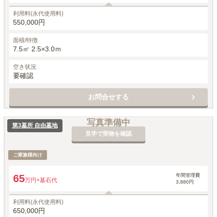
利用料(永代使用料)
550,000円
面積/特徴
7.5㎡ 2.5×3.0ｍ
空き状況
要確認
お問合せする
写真準備中
第3墓所 自由墓地
見学で実物を確認
ご家族様向け
年間管理費
65
万円
+墓石代
3,880円
利用料(永代使用料)
650,000円