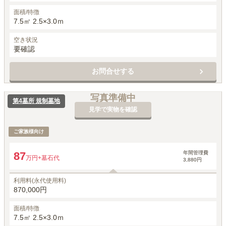
面積/特徴
7.5㎡ 2.5×3.0ｍ
空き状況
要確認
お問合せする
写真準備中
第4墓所 規制墓地
見学で実物を確認
ご家族様向け
年間管理費
87
万円
+墓石代
3,880円
利用料(永代使用料)
870,000円
面積/特徴
7.5㎡ 2.5×3.0ｍ