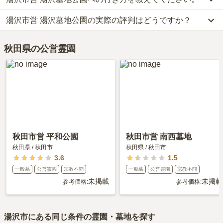
湯沢市営 湯沢墓地公園では、一般墓が約52万円(墓石代別)からお求
めいただけます。
湯沢市営 湯沢墓地公園の実際の評判はどうですか？
湯沢市営 湯沢墓地公園への行き方は現在調査中です。
なお、湯沢市営 湯沢墓地公園がある秋田県の相場は、一般墓が約
詳細な行き方や送迎バスの有無については、資料請求で最新の情報
69万円（墓石代別途）です。
当サイトに寄せられた総合評価は、3.3点です。特に周辺施設が高
をご確認ください。
お墓は、価格が高いものがよい、安いものが悪い、という訳ではあ
秋田県の公営霊園
く評価されています。
りません。大切なのは、ご家族が心から納得し、安心してお参りで
利用者様からは「車で20分かかるので、移動中に店舗に寄ってお供
きる場所を選ぶことです。
物は買います。周囲は静かなところなので、墓参りはゆっくり出来
ます。」といったお声をいただいております。
秋田市営 平和公園
秋田市営 南西墓地
秋田県
/
秋田市
秋田県
/
秋田市
3.6
1.5
一般墓
公営霊園
宗教不問
一般墓
公営霊園
宗教不問
未掲載
未掲載
参考価格:
参考価格:
湯沢市
にある同じ条件の霊園・墓地を探す