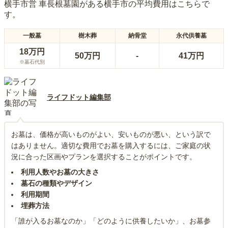
横手市営 車長根墓園
がある
横手市
の平均費用はこちらで
す。
一般墓
樹木葬
納骨堂
永代供養墓
18万円
50万円
-
41万円
※墓石代別
ライフドット編集部
お墓は、価格が高いものがよい、安いものが悪い、という訳で
はありません。適切な費用でお墓を購入するには、ご家庭の状
況に合った区画やプランを選択することがポイントです。
利用人数やお墓の大きさ
墓石の種類やデザイン
利用期間
埋葬方法
「誰が入るお墓なのか」「どのように供養したいか」、お墓参