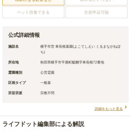
ペット供養できる
生前申込可能
公式詳細情報
施設名
横手市営 車長根墓園(よこてしえい くるまながねぼ
ち)
所在地
秋田県横手市平鹿町醍醐字車長根72番地
霊園種別
公営霊園
区画タイプ
一般墓
宗旨宗派
宗教不問
詳細をもっと見る
ライフドット編集部による解説