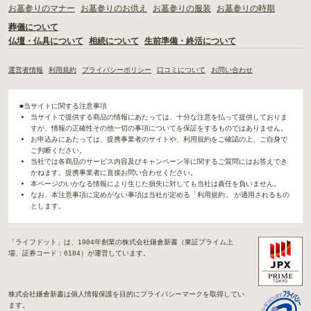
お墓参りのマナー
お墓参りのお供え
お墓参りの服装
お墓参りの時期
葬儀について
仏壇・仏具について
相続について
生前準備・終活について
運営者情報
利用規約
プライバシーポリシー
口コミについて
お問い合わせ
■当サイトに関する注意事項
当サイトで提供する商品の情報にあたっては、十分な注意を払って提供しておりま
すが、情報の正確性その他一切の事項についてを保証をするものではありません。
お申込みにあたっては、提携事業者のサイトや、利用規約をご確認の上、ご自身で
ご判断ください。
当社では各商品のサービス内容及びキャンペーン等に関するご質問にはお答えでき
かねます。提携事業者に直接お問い合わせください。
本ページのいかなる情報により生じた損失に対しても当社は責任を負いません。
なお、本注意事項に定めがない事項は当社が定める「利用規約」 が適用されるもの
とします。
「ライフドット」は、1984年創業の株式会社鎌倉新書（東証プライム上
場、証券コード：6184）が運営しています。
株式会社鎌倉新書は個人情報保護を目的にプライバシーマークを取得してい
ます。