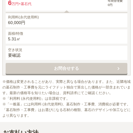
年間管理費
6
万円
+墓石代
0円
利用料(永代使用料)
60,000円
面積/特徴
5.31㎡
空き状況
要確認
お問合せする
※価格は変更されることがあり、実際と異なる場合があります。また、近隣地域
の墓石制作・工事費を元にライフドット独自で算出した価格が一部含まれていま
す。最新の価格等を知りたい場合は、資料請求にてご確認ください。

※「利用料 (永代使用料)」は非課税です。

※「一般墓」には利用料 (永代使用料)、墓石制作・工事費、消費税が必要です。
「墓石制作・工事費」はお選びになる石材の種類、墓石のデザインや加工などに
より異なります。
お支払い方法