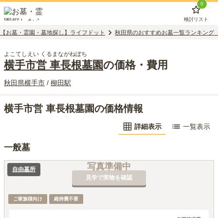
0
検討リスト
【お墓・霊園・墓地探し】ライフドット
秋田県のおすすめお墓一覧ランキング
よこてしえい くるまながねぼち
横手市営 車長根墓園
の価格・費用
秋田県
横手市
/
柳田
駅
横手市営 車長根墓園の価格情報
詳細表示
一覧表示
一般墓
写真準備中
自由墓所
見学で実物を確認
ご家族様向け
維持費不要