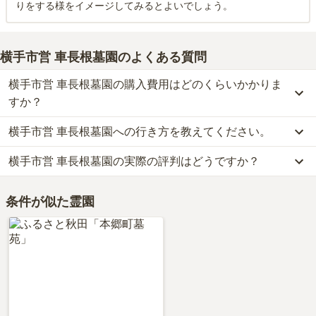
りをする様をイメージしてみるとよいでしょう。
横手市営 車長根墓園
のよくある質問
横手市営 車長根墓園の購入費用はどのくらいかかりま
すか？
横手市営 車長根墓園への行き方を教えてください。
横手市営 車長根墓園では、一般墓が約6万円(墓石代別)からお求め
いただけます。
横手市営 車長根墓園の実際の評判はどうですか？
横手市営 車長根墓園への行き方は現在調査中です。
なお、横手市営 車長根墓園がある秋田県の相場は、一般墓が約18
詳細な行き方や送迎バスの有無については、資料請求で最新の情報
万円（墓石代別途）です。
横手市営 車長根墓園の口コミはまだ投稿されておりません。
をご確認ください。
お墓は、価格が高いものがよい、安いものが悪い、という訳ではあ
条件が似た霊園
口コミはあくまで一つの目安です。資料請求や現地見学を通して、
りません。大切なのは、ご家族が心から納得し、安心してお参りで
ご自身の目で雰囲気を確認してみることをおすすめします。
きる場所を選ぶことです。