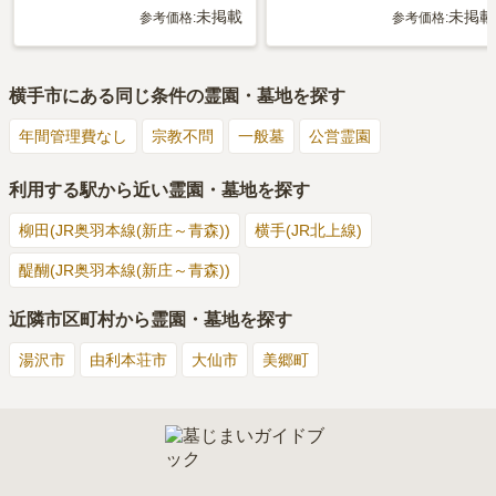
未掲載
未掲載
参考価格:
参考価格:
横手市
にある同じ条件の霊園・墓地を探す
年間管理費なし
宗教不問
一般墓
公営霊園
利用する駅から近い霊園・墓地を探す
柳田(JR奥羽本線(新庄～青森))
横手(JR北上線)
醍醐(JR奥羽本線(新庄～青森))
近隣市区町村から霊園・墓地を探す
湯沢市
由利本荘市
大仙市
美郷町