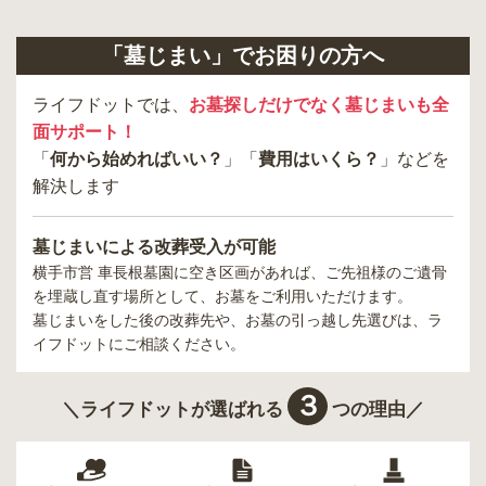
「墓じまい」でお困りの方へ
ライフドットでは、
お墓探しだけでなく墓じまいも全
面サポート！
「
何から始めればいい？
」「
費用はいくら？
」などを
解決します
墓じまいによる改葬受入が可能
横手市営 車長根墓園
に空き区画があれば、ご先祖様のご遺骨
を埋蔵し直す場所として、お墓をご利用いただけます。
墓じまいをした後の改葬先や、お墓の引っ越し先選びは、ラ
イフドットにご相談ください。
３
＼ライフドットが選ばれる
つの理由／