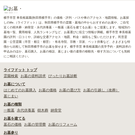
横手市営 車長根墓園(秋田県横手市）の価格・評判・バスや車のアクセス・地図情報。お墓探
しのlife.（ライフドット）は、秋田県横手市の霊園・墓地の中からおすすめのお墓や、ご自宅
近くの樹木葬・納骨堂・永代供養墓・一般墓（墓石を建てるお墓）をご提案します。地域別の
墓地一覧、費用相場、人気ランキングなど、お墓選びに役立つ情報が満載。横手市営 車長根墓
園の評判・口コミや、詳細な交通アクセス・地図、料金・値段もご覧いただけます。民営霊
園・公営霊園（市営・都立・都営）・有名寺院、宗教・宗派、ペット供養など、さまざまな特
徴から比較して秋田県横手市のお墓を探せます。横手市営 車長根墓園の見学予約・資料請求の
申込みのほか、墓石購入、お墓の移設、墓じまい後の遺骨の移動先・移す方法についても気軽
にご相談ください。
ライフドット トップ
霊園検索
お墓の資料請求
ぴったりお墓診断
お墓について
はじめてのお墓購入
お墓の価格
お墓の選び方
お墓の引越し（改葬）
墓じまい
お墓の種類
一般墓
永代供養墓
樹木葬
納骨堂
お墓を建てる
墓石の価格
お墓の管理費
お墓のリフォーム
お墓参り