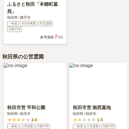
ふるさと秋田「本郷町墓
苑」
秋田県
/
横手市
一般墓
永代供養墓
民営霊園
宗教不問
7
参考価格:
万円
秋田県の公営霊園
秋田市営 平和公園
秋田市営 南西墓地
秋田県
/
秋田市
秋田県
/
秋田市
3.6
1.5
一般墓
公営霊園
宗教不問
一般墓
公営霊園
宗教不問