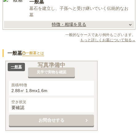
一般墓
墓石を建立し、子孫へと受け継いでいく伝統的なお
墓
特徴・相場を見る
一般的なケースであり例外もございます。
もっと詳しくお墓について知る→
一般墓
一般墓
とは
写真準備中
一般墓
見学で実物を確認
面積/特徴
2.88㎡ 1.8mx1.6m
空き状況
要確認
お問合せする