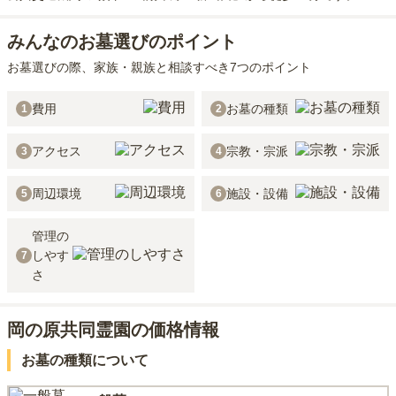
みんなのお墓選びのポイント
お墓選びの際、家族・親族と相談すべき7つのポイント
費用
お墓の種類
1
2
アクセス
宗教・宗派
3
4
周辺環境
施設・設備
5
6
管理の
しやす
7
さ
岡の原共同霊園の価格情報
お墓の種類について