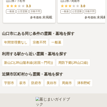
山口県
/
下松市
山口県
/
周南市
3.3
3.0
一般墓
公営霊園
宗教不問
一般墓
公営霊園
宗教不問
未掲載
未掲載
参考価格:
参考価格:
山口市
にある同じ条件の霊園・墓地を探す
年間管理費なし
宗教不問
一般墓
利用する駅から近い霊園・墓地を探す
新山口(JR山陽本線(岩国～門司))
周防下郷(JR山口線)
近隣市区町村から霊園・墓地を探す
宇部市
萩市
防府市
美祢市
周南市
津和野町