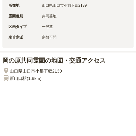
所在地
山口県山口市小郡下郷2139
霊園種別
共同墓地
区画タイプ
一般墓
宗旨宗派
宗教不問
岡の原共同霊園の地図・交通アクセス
山口県山口市小郡下郷2139
新山口
駅(
1.8km
)