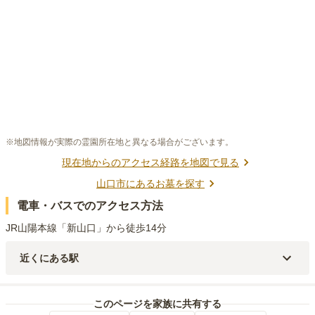
※地図情報が実際の霊園所在地と異なる場合がございます。
現在地からのアクセス経路を地図で見る
山口市
にあるお墓を探す
電車・バスでのアクセス方法
JR山陽本線「新山口」から徒歩14分
近くにある駅
JR山陽本線(岩国～門司)・JR山口線・JR宇部線
新山口
駅（
1.8km
）
JR山口線
周防下郷
駅（
2.1km
）
このページを家族に共有する