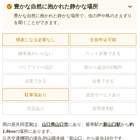
豊かな自然に抱かれた静かな場所
豊かな自然に抱かれた静かな場所で、虫の声や鳥のさえずり
を聞くことができます。
檀家になる必要なし
生前申込可能
継承者がいらない
ペット供養できる
バリアフリー設計
駅から徒歩5分圏内
法要できる
会食できる
駐車場あり
送迎サービスあり
売店あり
管理者常駐
岡の原共同霊園
は、
山口県
山口市
にあり
、最寄駅の
新山口
駅
から
約
1.8km
の場所にあり
ます。
公共交通機関の場合
JR山陽本線「新山口」から徒歩14分
です。