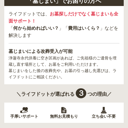
「墓じまい」でお困りの方へ
ライフドットでは、
お墓探しだけでなく墓じまいも全
面サポート！
「
何から始めればいい？
」「
費用はいくら？
」などを
解決します
墓じまいによる改葬受入が可能
浄蓮寺永代供養
に空き区画があれば、ご先祖様のご遺骨を埋
蔵し直す場所として、お墓をご利用いただけます。
墓じまいをした後の改葬先や、お墓の引っ越し先選びは、ラ
イフドットにご相談ください。
３
＼ライフドットが選ばれる
つの理由／
手厚いサポート
無料お見積もり
立ち会い不要