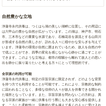
自然豊かな立地
浄蓮寺永代供養は、つくはら湖の美しい湖畔に位置し、その周辺に
は六甲山の豊かな自然が広がっています。この湖は、神戸市、明石
市、三木市などの重要な水源であり、石楠花谷を源流とする山田川
が形成する自然の美しさが、訪れる人々に穏やかな安らぎを与えて
います。浄蓮寺の環境が自然に囲まれているため、故人を自然の中
で偲ぶことができ、四季の変化を感じながら心静かに過ごすことが
できます。このような立地は、都市の喧騒から離れて故人との思い
出を静かに振り返りたいと考える方々にとって理想的です。
全宗派の利用が可能
浄蓮寺永代供養は、特定の宗旨宗派に限定されず、どのような背景
を持つ方でも利用することが可能です。これにより、宗教的な制約
に囚われることなく、多様な信仰の人々が故人を供養できる開かれ
た場所となっています。また、宗旨宗派を問わないこの方針は、異
なる宗派の家族が一緒に供養を行う際にも大きな安心感を提供しま
す。こうした柔軟性は、宗教的な壁を越えて多くの人々に受け入れ