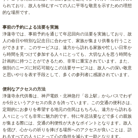
られており、故人を悼むすべての人に平等な敬意を示すための理想
的な場所です。
事前の予約による法要を実施
浄蓮寺では、事前予約を通じて年忌回向の法要を実施しており、故
人の命日や特別な記念日に合わせて、家族が集まり供養を行うこと
ができます。このサービスは、遠方から訪れる家族や忙しい日常か
ら時間を見つけて参加する人々にとっても、大切な人を思う時間を
計画的に持つことができるため、非常に重宝されています。また、
個別のニーズに対応可能なこの法要サービスは、故人への深い敬意
と思いやりを表す手段として、多くの参列者に感謝されています。
便利なアクセスの方法
浄蓮寺永代供養は、神戸電鉄・北神急行「谷上駅」からバスでわず
か5分というアクセスの良さを誇っています。この交通の便利さは、
定期的にお参りを希望する地元の住民はもちろん、遠方から訪れる
人々にとっても非常に魅力的です。特に年忌法要などで多くの親族
が集まる際には、交通の利便性が大きなポイントとなります。故人
を偲び、心からの祈りを捧げる場所へのアクセスが良いことは、訪
れるすべての人々にとって心の負担を減らす一助となります。