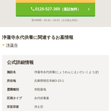
0120-527-369
（通話無料）
受付時間：
09:30～18:00
（土日祝も対応）
浄蓮寺永代供養
に関連するお墓情報
浄蓮寺
公式詳細情報
施設名
浄蓮寺永代供養(じょうれんじえいだいくようぼ)
所在地
兵庫県明石市林3-15-1
霊園種別
寺院墓地
区画タイプ
永代供養墓
宗旨宗派
浄土宗