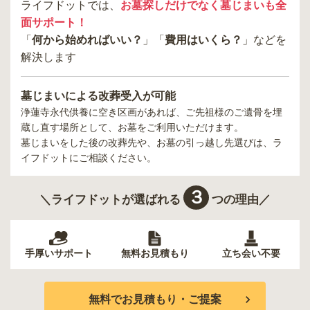
ライフドットでは、
お墓探しだけでなく墓じまいも全
面サポート！
「
何から始めればいい？
」「
費用はいくら？
」などを
解決します
墓じまいによる改葬受入が可能
浄蓮寺永代供養
に空き区画があれば、ご先祖様のご遺骨を埋
蔵し直す場所として、お墓をご利用いただけます。
墓じまいをした後の改葬先や、お墓の引っ越し先選びは、ラ
イフドットにご相談ください。
３
＼ライフドットが選ばれる
つの理由／
手厚いサポート
無料お見積もり
立ち会い不要
無料でお見積もり・ご提案