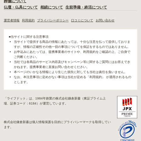
葬儀について
仏壇・仏具について
相続について
生前準備・終活について
運営者情報
利用規約
プライバシーポリシー
口コミについて
お問い合わせ
■当サイトに関する注意事項
当サイトで提供する商品の情報にあたっては、十分な注意を払って提供しておりま
すが、情報の正確性その他一切の事項についてを保証をするものではありません。
お申込みにあたっては、提携事業者のサイトや、利用規約をご確認の上、ご自身で
ご判断ください。
当社では各商品のサービス内容及びキャンペーン等に関するご質問にはお答えでき
かねます。提携事業者に直接お問い合わせください。
本ページのいかなる情報により生じた損失に対しても当社は責任を負いません。
なお、本注意事項に定めがない事項は当社が定める「利用規約」 が適用されるもの
とします。
「ライフドット」は、1984年創業の株式会社鎌倉新書（東証プライム上
場、証券コード：6184）が運営しています。
株式会社鎌倉新書は個人情報保護を目的にプライバシーマークを取得してい
ます。