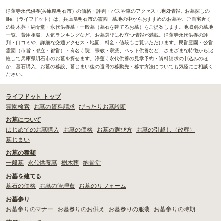
浄蓮寺永代供養(兵庫県明石市）の価格・評判・バスや車のアクセス・地図情報。お墓探しの
life.（ライフドット）は、兵庫県明石市の霊園・墓地の中からおすすめのお墓や、ご自宅近く
の樹木葬・納骨堂・永代供養墓・一般墓（墓石を建てるお墓）をご提案します。地域別の墓地
一覧、費用相場、人気ランキングなど、お墓選びに役立つ情報が満載。浄蓮寺永代供養の評
判・口コミや、詳細な交通アクセス・地図、料金・値段もご覧いただけます。民営霊園・公営
霊園（市営・都立・都営）・有名寺院、宗教・宗派、ペット供養など、さまざまな特徴から比
較して兵庫県明石市のお墓を探せます。浄蓮寺永代供養の見学予約・資料請求の申込みのほ
か、墓石購入、お墓の移設、墓じまい後の遺骨の移動先・移す方法についても気軽にご相談く
ださい。
ライフドット トップ
霊園検索
お墓の資料請求
ぴったりお墓診断
お墓について
はじめてのお墓購入
お墓の価格
お墓の選び方
お墓の引越し（改葬）
墓じまい
お墓の種類
一般墓
永代供養墓
樹木葬
納骨堂
お墓を建てる
墓石の価格
お墓の管理費
お墓のリフォーム
お墓参り
お墓参りのマナー
お墓参りのお供え
お墓参りの服装
お墓参りの時期