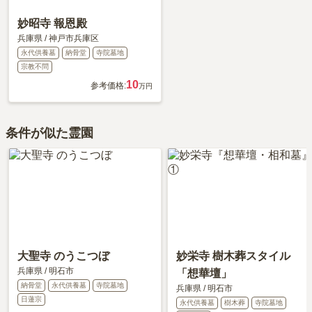
妙昭寺 報恩殿
兵庫県
/
神戸市兵庫区
永代供養墓
納骨堂
寺院墓地
宗教不問
10
参考価格:
万円
条件が似た霊園
大聖寺 のうこつぼ
妙栄寺 樹木葬スタイル
兵庫県
/
明石市
「想華壇」
納骨堂
永代供養墓
寺院墓地
兵庫県
/
明石市
日蓮宗
永代供養墓
樹木葬
寺院墓地