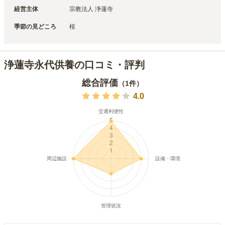
経営主体
宗教法人 浄蓮寺
季節の見どころ
桜
浄蓮寺永代供養の口コミ・評判
総合評価
（
1
件）
4.0