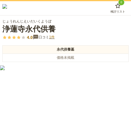
0
検討リスト
じょうれんじえいだいくようぼ
浄蓮寺永代供養
4.0
口コミ
1
件
永代供養墓
価格未掲載