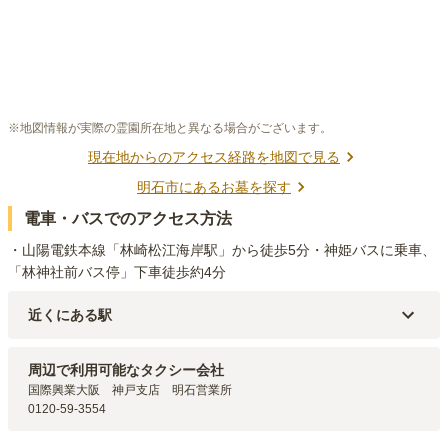
※地図情報が実際の霊園所在地と異なる場合がございます。
現在地からのアクセス経路を地図で見る
明石市
にあるお墓を探す
電車・バスでのアクセス方法
・山陽電鉄本線「林崎松江海岸駅」から徒歩5分・神姫バスに乗車、
「林神社前バス停」下車徒歩約4分
近くにある駅
山陽電鉄本線
林崎松江海岸
駅（
572m
）
山陽電鉄本線
西新町
駅（
1.5km
）
周辺で利用可能なタクシー会社
国際興業大阪　神戸支店　明石営業所

0120-59-3554