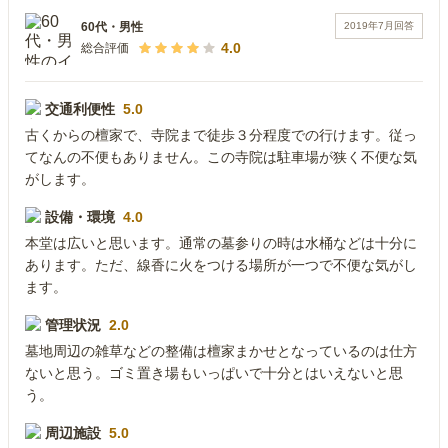
2019年7月
回答
60代
・
男性
4.0
総合評価
交通利便性
5.0
古くからの檀家で、寺院まで徒歩３分程度での行けます。従っ
てなんの不便もありません。この寺院は駐車場が狭く不便な気
がします。
設備・環境
4.0
本堂は広いと思います。通常の墓参りの時は水桶などは十分に
あります。ただ、線香に火をつける場所が一つで不便な気がし
ます。
管理状況
2.0
墓地周辺の雑草などの整備は檀家まかせとなっているのは仕方
ないと思う。ゴミ置き場もいっぱいで十分とはいえないと思
う。
周辺施設
5.0