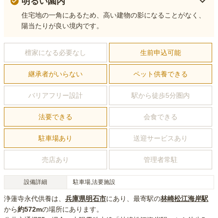
明るい園内
住宅地の一角にあるため、高い建物の影になることがなく、
陽当たりが良い境内です。
檀家になる必要なし
生前申込可能
継承者がいらない
ペット供養できる
バリアフリー設計
駅から徒歩5分圏内
法要できる
会食できる
駐車場あり
送迎サービスあり
売店あり
管理者常駐
設備詳細
駐車場,法要施設
浄蓮寺永代供養
は、
兵庫県
明石市
にあり
、最寄駅の
林崎松江海岸
駅
から
約
572m
の場所にあり
ます。