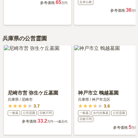
65
在来仏教
参考価格:
万円
36
参考価格:
万円
兵庫県の公営霊園
尼崎市営 弥生ケ丘墓園
神戸市立 鵯越墓園
兵庫県
/
尼崎市
兵庫県
/
神戸市北区
3.7
3.6
一般墓
公営霊園
宗教不問
一般墓
永代供養墓
公営霊園
宗教不問
33.2
参考価格:
万円～
+墓石代
5
参考価格:
万円