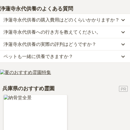
浄蓮寺永代供養
のよくある質問
浄蓮寺永代供養の購入費用はどのくらいかかりますか？
浄蓮寺永代供養への行き方を教えてください。
浄蓮寺永代供養の現在の販売価格については現在調査中です。
お墓は、価格が高いものがよい、安いものが悪い、という訳ではあ
浄蓮寺永代供養の実際の評判はどうですか？
公共交通機関の場合、山陽電鉄本線「林崎松江海岸駅」から徒歩5
りません。大切なのは、ご家族が心から納得し、安心してお参りで
分・神姫バスに乗車、「林神社前バス停」下車徒歩約4分です。
きる場所を選ぶことです。
ペットも一緒に供養できますか？
当サイトに寄せられた総合評価は、4点です。特に交通利便性、周
車の場合、第二神明道「路玉津インター」から車で約15分です。
辺施設が高く評価されています。
詳しいルートや地図は、本ページの「地図・交通アクセス」欄をご
はい、浄蓮寺永代供養はペット供養に対応しております。
利用者様からは「以前は近隣に花屋もあったが、現在はスーパー等
確認ください。
大切な家族の一員であるペットも供養できるプランをご用意してお
で購入する必要があります。最寄り駅との間にはラーメン店、軽食
りますので、資料請求で詳細条件をご確認ください。
がとれる店はありますが、自分は家が近いので関係ありません。」
兵庫県のおすすめ霊園
といったお声をいただいております。