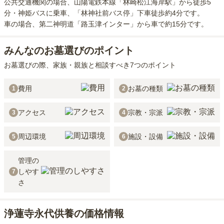
公共交通機関の場合
、山陽電鉄本線「林崎松江海岸駅」から徒歩5
分・神姫バスに乗車、「林神社前バス停」下車徒歩約4分
です。
車の場合
、第二神明道「路玉津インター」から車で約15分
です。
みんなのお墓選びのポイント
お墓選びの際、家族・親族と相談すべき7つのポイント
費用
お墓の種類
1
2
アクセス
宗教・宗派
3
4
周辺環境
施設・設備
5
6
管理の
しやす
7
さ
浄蓮寺永代供養の価格情報