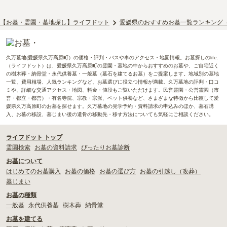
【お墓・霊園・墓地探し】ライフドット
愛媛県のおすすめお墓一覧ランキング
久万墓地(愛媛県久万高原町）の価格・評判・バスや車のアクセス・地図情報。お墓探しのlife.
（ライフドット）は、愛媛県久万高原町の霊園・墓地の中からおすすめのお墓や、ご自宅近く
の樹木葬・納骨堂・永代供養墓・一般墓（墓石を建てるお墓）をご提案します。地域別の墓地
一覧、費用相場、人気ランキングなど、お墓選びに役立つ情報が満載。久万墓地の評判・口コ
ミや、詳細な交通アクセス・地図、料金・値段もご覧いただけます。民営霊園・公営霊園（市
営・都立・都営）・有名寺院、宗教・宗派、ペット供養など、さまざまな特徴から比較して愛
媛県久万高原町のお墓を探せます。久万墓地の見学予約・資料請求の申込みのほか、墓石購
入、お墓の移設、墓じまい後の遺骨の移動先・移す方法についても気軽にご相談ください。
ライフドット トップ
霊園検索
お墓の資料請求
ぴったりお墓診断
お墓について
はじめてのお墓購入
お墓の価格
お墓の選び方
お墓の引越し（改葬）
墓じまい
お墓の種類
一般墓
永代供養墓
樹木葬
納骨堂
お墓を建てる