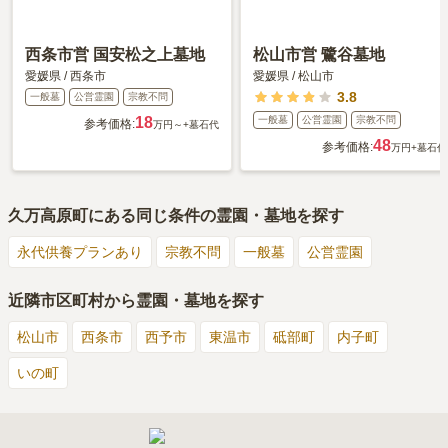
西条市営 国安松之上墓地
松山市営 鷺谷墓地
愛媛県
/
西条市
愛媛県
/
松山市
3.8
一般墓
公営霊園
宗教不問
18
一般墓
公営霊園
宗教不問
参考価格:
万円～
+墓石代
48
参考価格:
万円
+墓石代
久万高原町
にある同じ条件の霊園・墓地を探す
永代供養プランあり
宗教不問
一般墓
公営霊園
近隣市区町村から霊園・墓地を探す
松山市
西条市
西予市
東温市
砥部町
内子町
いの町