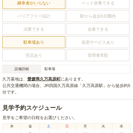
継承者がいらない
ペット供養できる
バリアフリー設計
駅から徒歩5分圏内
法要できる
会食できる
駐車場あり
送迎サービスあり
売店あり
管理者常駐
設備詳細
駐車場
久万墓地
は、
愛媛県
久万高原町
にあり
ます。
公共交通機関の場合
、JR四国久万高原線「久万高原駅」から徒歩約5
分
です。
見学予約スケジュール
見学をご希望の日程をお選びください。
木
金
土
日
月
火
水