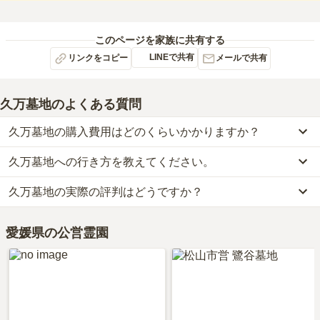
このページを家族に共有する
LINEで共有
リンクをコピー
メールで共有
久万墓地
のよくある質問
久万墓地の購入費用はどのくらいかかりますか？
久万墓地への行き方を教えてください。
久万墓地の現在の販売価格については現在調査中です。
お墓は、価格が高いものがよい、安いものが悪い、という訳ではあ
久万墓地の実際の評判はどうですか？
公共交通機関の場合、JR四国久万高原線「久万高原駅」から徒歩約
りません。大切なのは、ご家族が心から納得し、安心してお参りで
5分です。
きる場所を選ぶことです。
久万墓地の口コミはまだ投稿されておりません。
詳しいルートや地図は、本ページの「地図・交通アクセス」欄をご
愛媛県の公営霊園
口コミはあくまで一つの目安です。資料請求や現地見学を通して、
確認ください。
ご自身の目で雰囲気を確認してみることをおすすめします。