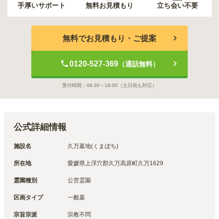
手厚いサポート
無料お見積もり
立ち会い不要
無料でお見積もり・ご提案
0120-527-369
（通話無料）
受付時間：
09:30～18:00
（土日祝も対応）
公式詳細情報
施設名
久万墓地(くまぼち)
所在地
愛媛県上浮穴郡久万高原町久万1629
霊園種別
公営霊園
区画タイプ
一般墓
宗旨宗派
宗教不問