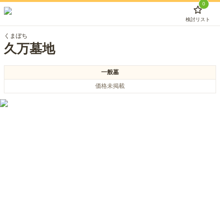
0
検討リスト
くまぼち
久万墓地
一般墓
価格未掲載