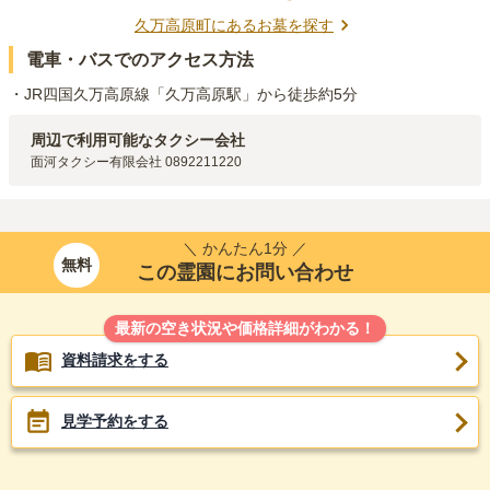
久万高原町
にあるお墓を探す
電車・バスでのアクセス方法
・JR四国久万高原線「久万高原駅」から徒歩約5分
周辺で利用可能なタクシー会社
面河タクシー有限会社 0892211220
＼ かんたん1分 ／
無料
この霊園にお問い合わせ
最新の空き状況や価格詳細がわかる！
資料請求をする
見学予約をする