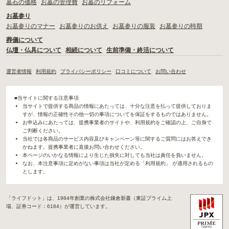
墓石の価格
お墓の管理費
お墓のリフォーム
お墓参り
お墓参りのマナー
お墓参りのお供え
お墓参りの服装
お墓参りの時期
葬儀について
仏壇・仏具について
相続について
生前準備・終活について
運営者情報
利用規約
プライバシーポリシー
口コミについて
お問い合わせ
■当サイトに関する注意事項
当サイトで提供する商品の情報にあたっては、十分な注意を払って提供しておりま
すが、情報の正確性その他一切の事項についてを保証をするものではありません。
お申込みにあたっては、提携事業者のサイトや、利用規約をご確認の上、ご自身で
ご判断ください。
当社では各商品のサービス内容及びキャンペーン等に関するご質問にはお答えでき
かねます。提携事業者に直接お問い合わせください。
本ページのいかなる情報により生じた損失に対しても当社は責任を負いません。
なお、本注意事項に定めがない事項は当社が定める「利用規約」 が適用されるもの
とします。
「ライフドット」は、1984年創業の株式会社鎌倉新書（東証プライム上
場、証券コード：6184）が運営しています。