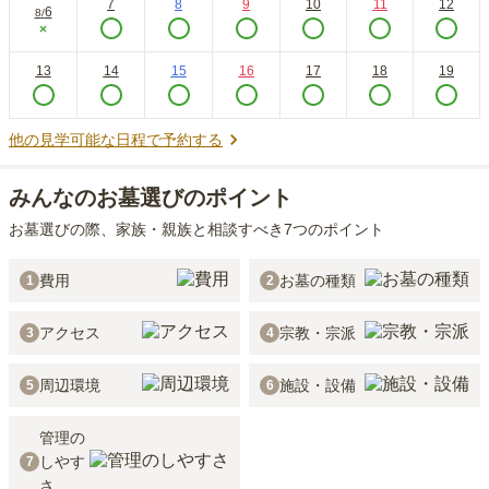
7
8
9
10
11
12
6
8
/
×
13
14
15
16
17
18
19
他の見学可能な日程で予約する
みんなのお墓選びのポイント
お墓選びの際、家族・親族と相談すべき7つのポイント
費用
お墓の種類
1
2
アクセス
宗教・宗派
3
4
周辺環境
施設・設備
5
6
管理の
しやす
7
さ