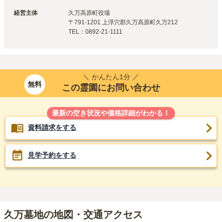
経営主体
久万高原町
役場
〒
791-1201
上浮穴郡久万高原町久万212
TEL：
0892-21-1111
＼ かんたん1分 ／
無料
この霊園にお問い合わせ
最新の空き状況や価格詳細がわかる！
資料請求をする
見学予約をする
久万墓地の地図・交通アクセス