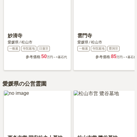
妙清寺
雲門寺
愛媛県
/
松山市
愛媛県
/
松山市
一般墓
寺院墓地
日蓮宗
一般墓
寺院墓地
曹洞宗
50
85
参考価格:
参考価格:
万円～
+墓石代
万円～
+墓石代
愛媛県の公営霊園