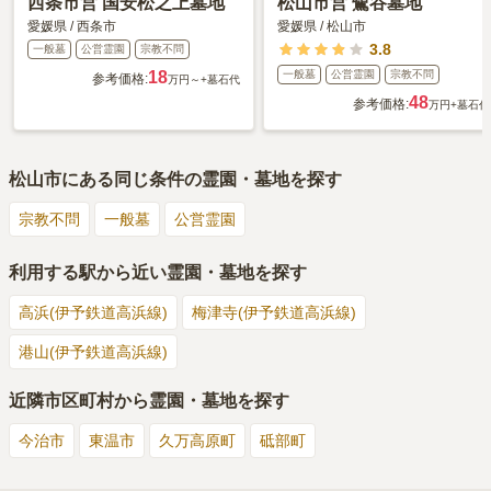
西条市営 国安松之上墓地
松山市営 鷺谷墓地
愛媛県
/
西条市
愛媛県
/
松山市
3.8
一般墓
公営霊園
宗教不問
18
一般墓
公営霊園
宗教不問
参考価格:
万円～
+墓石代
48
参考価格:
万円
+墓石代
松山市
にある同じ条件の霊園・墓地を探す
宗教不問
一般墓
公営霊園
利用する駅から近い霊園・墓地を探す
高浜(伊予鉄道高浜線)
梅津寺(伊予鉄道高浜線)
港山(伊予鉄道高浜線)
近隣市区町村から霊園・墓地を探す
今治市
東温市
久万高原町
砥部町