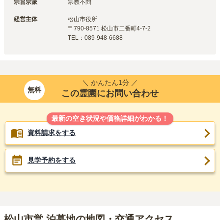
宗旨宗派
宗教不問
経営主体
松山市
役所
〒
790-8571
松山市二番町4-7-2
TEL：
089-948-6688
＼ かんたん1分 ／
無料
この霊園にお問い合わせ
最新の空き状況や価格詳細がわかる！
資料請求をする
見学予約をする
松山市営 泊墓地の地図・交通アクセス