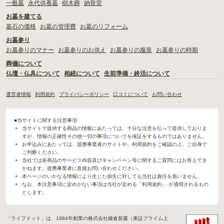
一般墓
永代供養墓
樹木葬
納骨堂
お墓を建てる
墓石の価格
お墓の管理費
お墓のリフォーム
お墓参り
お墓参りのマナー
お墓参りのお供え
お墓参りの服装
お墓参りの時期
葬儀について
仏壇・仏具について
相続について
生前準備・終活について
運営者情報
利用規約
プライバシーポリシー
口コミについて
お問い合わせ
■当サイトに関する注意事項
当サイトで提供する商品の情報にあたっては、十分な注意を払って提供しておりま
すが、情報の正確性その他一切の事項についてを保証をするものではありません。
お申込みにあたっては、提携事業者のサイトや、利用規約をご確認の上、ご自身で
ご判断ください。
当社では各商品のサービス内容及びキャンペーン等に関するご質問にはお答えでき
かねます。提携事業者に直接お問い合わせください。
本ページのいかなる情報により生じた損失に対しても当社は責任を負いません。
なお、本注意事項に定めがない事項は当社が定める「利用規約」 が適用されるもの
とします。
「ライフドット」は、1984年創業の株式会社鎌倉新書（東証プライム上