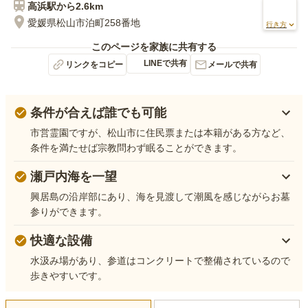
高浜
駅から
2.6km
愛媛県松山市泊町258番地
行き方
このページを家族に共有する
LINEで共有
リンクをコピー
メールで共有
条件が合えば誰でも可能
市営霊園ですが、松山市に住民票または本籍がある方など、
条件を満たせば宗教問わず眠ることができます。
瀬戸内海を一望
興居島の沿岸部にあり、海を見渡して潮風を感じながらお墓
参りができます。
快適な設備
水汲み場があり、参道はコンクリートで整備されているので
歩きやすいです。