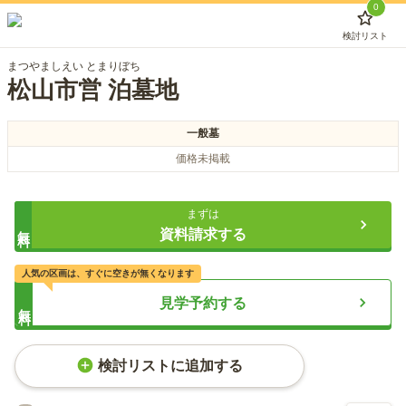
0
検討リスト
まつやましえい とまりぼち
松山市営 泊墓地
一般墓
価格未掲載
まずは
無料
資料請求する
人気の区画は、すぐに空きが無くなります
見学予約する
無料
検討リストに追加する