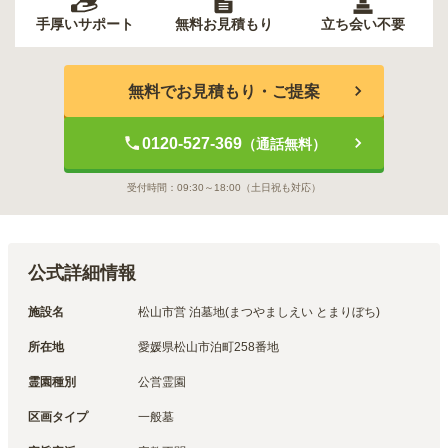
手厚いサポート
無料お見積もり
立ち会い不要
無料でお見積もり・ご提案
0120-527-369
（通話無料）
受付時間：
09:30～18:00
（土日祝も対応）
公式詳細情報
施設名
松山市営 泊墓地(まつやましえい とまりぼち)
所在地
愛媛県松山市泊町258番地
霊園種別
公営霊園
区画タイプ
一般墓