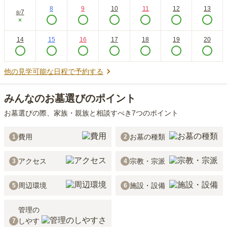
8
9
10
11
12
13
7
8
/
×
14
15
16
17
18
19
20
他の見学可能な日程で予約する
みんなのお墓選びのポイント
お墓選びの際、家族・親族と相談すべき7つのポイント
費用
お墓の種類
1
2
アクセス
宗教・宗派
3
4
周辺環境
施設・設備
5
6
管理の
しやす
7