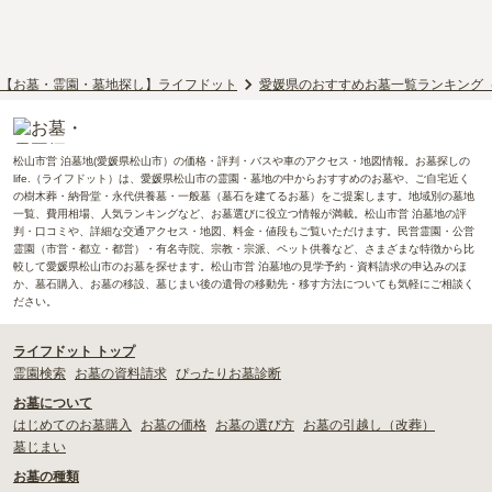
【お墓・霊園・墓地探し】ライフドット
愛媛県のおすすめお墓一覧ランキング
松山市営 泊墓地(愛媛県松山市）の価格・評判・バスや車のアクセス・地図情報。お墓探しの
life.（ライフドット）は、愛媛県松山市の霊園・墓地の中からおすすめのお墓や、ご自宅近く
の樹木葬・納骨堂・永代供養墓・一般墓（墓石を建てるお墓）をご提案します。地域別の墓地
一覧、費用相場、人気ランキングなど、お墓選びに役立つ情報が満載。松山市営 泊墓地の評
判・口コミや、詳細な交通アクセス・地図、料金・値段もご覧いただけます。民営霊園・公営
霊園（市営・都立・都営）・有名寺院、宗教・宗派、ペット供養など、さまざまな特徴から比
較して愛媛県松山市のお墓を探せます。松山市営 泊墓地の見学予約・資料請求の申込みのほ
か、墓石購入、お墓の移設、墓じまい後の遺骨の移動先・移す方法についても気軽にご相談く
ださい。
ライフドット トップ
霊園検索
お墓の資料請求
ぴったりお墓診断
お墓について
はじめてのお墓購入
お墓の価格
お墓の選び方
お墓の引越し（改葬）
墓じまい
お墓の種類