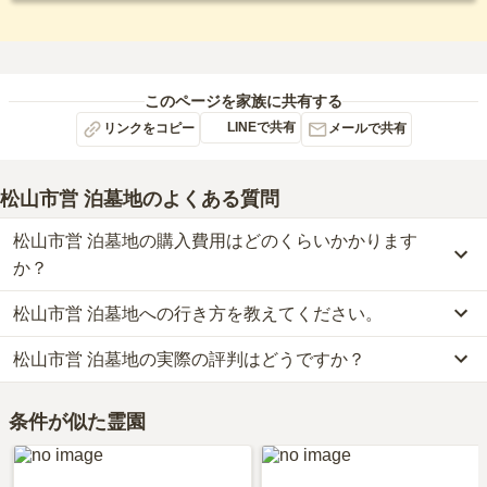
このページを家族に共有する
LINEで共有
リンクをコピー
メールで共有
松山市営 泊墓地
のよくある質問
松山市営 泊墓地の購入費用はどのくらいかかります
か？
松山市営 泊墓地への行き方を教えてください。
松山市営 泊墓地の現在の販売価格については現在調査中です。
お墓は、価格が高いものがよい、安いものが悪い、という訳ではあ
松山市営 泊墓地の実際の評判はどうですか？
車の場合、松山自動車道「松山インター」から車で約59分です。
りません。大切なのは、ご家族が心から納得し、安心してお参りで
詳しいルートや地図は、本ページの「地図・交通アクセス」欄をご
きる場所を選ぶことです。
松山市営 泊墓地の口コミはまだ投稿されておりません。
確認ください。
条件が似た霊園
口コミはあくまで一つの目安です。資料請求や現地見学を通して、
ご自身の目で雰囲気を確認してみることをおすすめします。