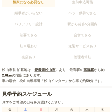
檀家になる必要なし
生前申込可能
継承者がいらない
ペット供養できる
バリアフリー設計
駅から徒歩5分圏内
法要できる
会食できる
駐車場あり
送迎サービスあり
売店あり
管理者常駐
松山市営 泊墓地
は、
愛媛県
松山市
にあり
、最寄駅の
高浜
駅
から
約
2.6km
の場所にあり
ます。
車の場合
、松山自動車道「松山インター」から車で約59分
です。
見学予約スケジュール
見学をご希望の日程をお選びください。
金
土
日
月
火
水
木