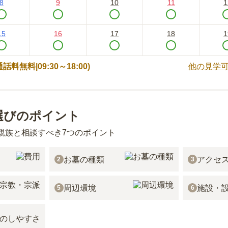
8
9
10
11
1
15
16
17
18
1
 (通話料無料|
09:30～18:00
)
他の見学
選びのポイント
親族と相談すべき7つのポイント
お墓の種類
アクセ
2
3
周辺環境
施設・
5
6