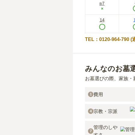
7
8
/
×
14
TEL：0120-964-790
みんなのお墓
お墓選びの際、家族・
費用
1
宗教・宗派
4
管理のしや
7
すさ