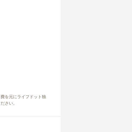
事費を元にライフドット独
ください。