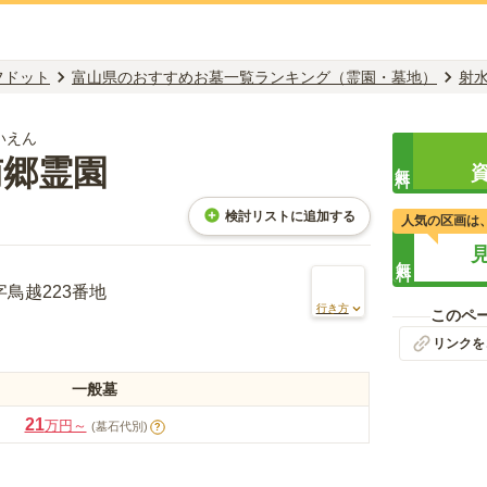
フドット
富山県のおすすめお墓一覧ランキング（霊園・墓地）
射
いえん
南郷霊園
無料
検討リストに追加する
人気の区画は
無料
鳥越223番地
行き方
このペ
リンクを
一般墓
21
万円～
(墓石代別)
?