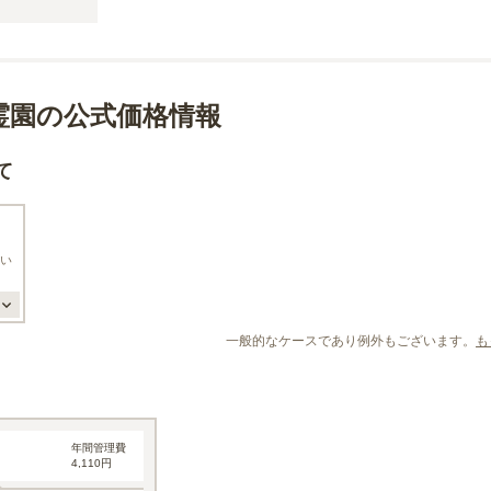
霊園の公式価格情報
て
い
一般的なケースであり例外もございます。
も
年間管理費
4,110円