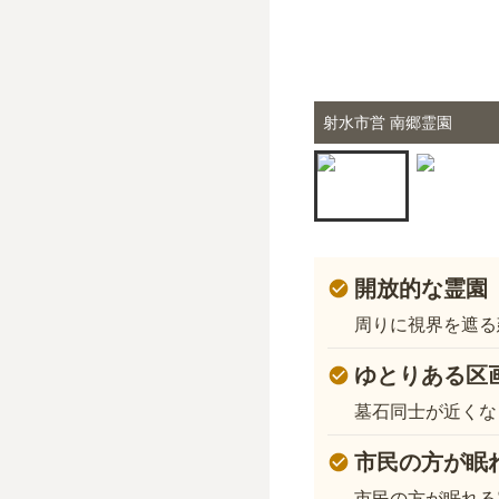
射水市営 南郷霊園
開放的な霊園
周りに視界を遮る
ゆとりある区
墓石同士が近くな
市民の方が眠
市民の方が眠れる