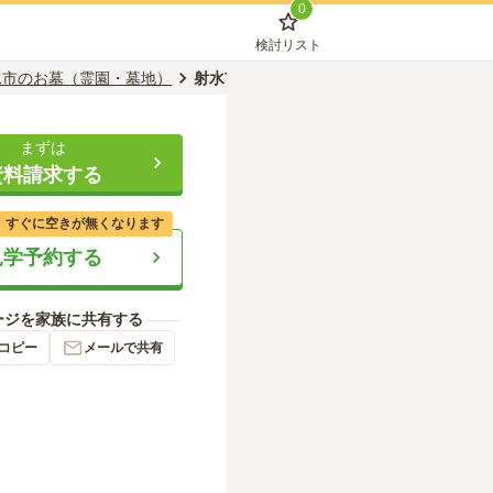
0
検討リスト
水市のお墓（霊園・墓地）
射水市営 南郷霊園
まずは
資料請求する
、すぐに空きが無くなります
見学予約する
ージを家族に共有する
コピー
メールで共有