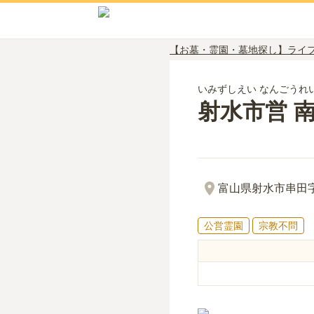
【お墓・霊園・墓地探し】ライ
いみずしえい なんごうれ
射水市営 
富山県射水市串田字
公営霊園
宗教不問