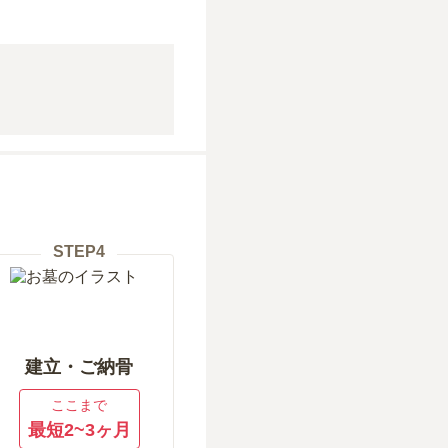
STEP
4
建立・ご納骨
ここまで
最短2~3ヶ月