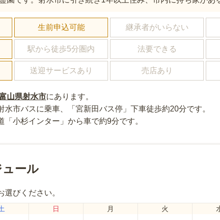
し
生前申込可能
継承者がいらない
駅から徒歩5分圏内
法要できる
送迎サービスあり
売店あり
富山県
射水市
にあり
ます。
射水市バスに乗車、「宮新田バス停」下車徒歩約20分
です。
道「小杉インター」から車で約9分
です。
ジュール
お選びください。
土
日
月
火