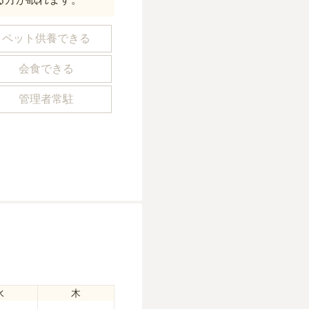
ペット供養できる
会食できる
管理者常駐
水
木