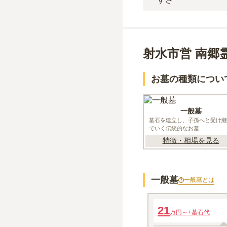
射水市営 南郷
お墓の種類につい
一般墓
墓石を建立し、子孫へと受け継
でいく伝統的なお墓
特徴・相場を見る
一般墓
一般墓
とは
一般墓
21
万円～
+墓石代