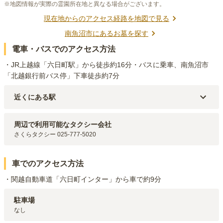
※地図情報が実際の霊園所在地と異なる場合がございます。
現在地からのアクセス経路を地図で見る
南魚沼市
にあるお墓を探す
電車・バスでのアクセス方法
・JR上越線「六日町駅」から徒歩約16分・バスに乗車、南魚沼市
「北越銀行前バス停」下車徒歩約7分
近くにある駅
JR上越線・北越急行ほくほく線
六日町
駅（
1.3km
）
周辺で利用可能なタクシー会社
さくらタクシー 025-777-5020
車でのアクセス方法
・関越自動車道「六日町インター」から車で約9分
駐車場
なし