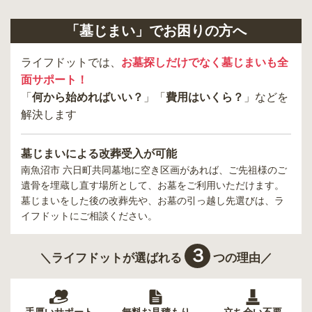
「墓じまい」でお困りの方へ
ライフドットでは、
お墓探しだけでなく墓じまいも全
面サポート！
「
何から始めればいい？
」「
費用はいくら？
」などを
解決します
墓じまいによる改葬受入が可能
南魚沼市 六日町共同墓地
に空き区画があれば、ご先祖様のご
遺骨を埋蔵し直す場所として、お墓をご利用いただけます。
墓じまいをした後の改葬先や、お墓の引っ越し先選びは、ラ
イフドットにご相談ください。
３
＼ライフドットが選ばれる
つの理由／