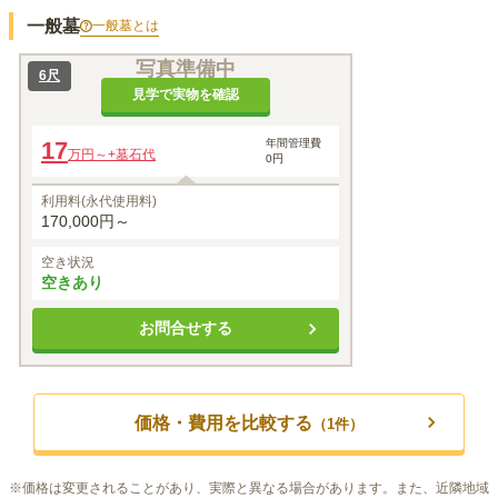
一般墓
一般墓
とは
写真準備中
6尺
見学で実物を確認
17
年間管理費
万円～
+墓石代
0円
利用料(永代使用料)
170,000円～
空き状況
空きあり
お問合せする
価格・費用を比較する
（
1
件）
※
価格は変更されることがあり、実際と異なる場合があります。また、近隣地域