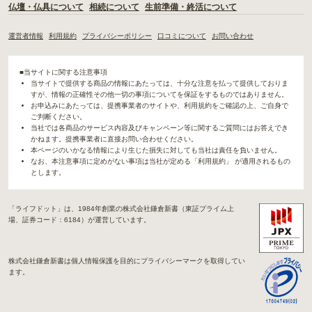
仏壇・仏具について
相続について
生前準備・終活について
運営者情報
利用規約
プライバシーポリシー
口コミについて
お問い合わせ
■当サイトに関する注意事項
当サイトで提供する商品の情報にあたっては、十分な注意を払って提供しておりま
すが、情報の正確性その他一切の事項についてを保証をするものではありません。
お申込みにあたっては、提携事業者のサイトや、利用規約をご確認の上、ご自身で
ご判断ください。
当社では各商品のサービス内容及びキャンペーン等に関するご質問にはお答えでき
かねます。提携事業者に直接お問い合わせください。
本ページのいかなる情報により生じた損失に対しても当社は責任を負いません。
なお、本注意事項に定めがない事項は当社が定める「利用規約」 が適用されるもの
とします。
「ライフドット」は、1984年創業の株式会社鎌倉新書（東証プライム上
場、証券コード：6184）が運営しています。
株式会社鎌倉新書は個人情報保護を目的にプライバシーマークを取得してい
ます。