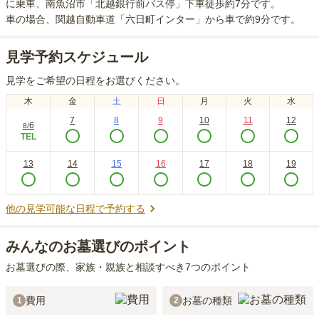
に乗車、南魚沼市「北越銀行前バス停」下車徒歩約7分
です。
車の場合
、関越自動車道「六日町インター」から車で約9分
です。
見学予約スケジュール
見学をご希望の日程をお選びください。
木
金
土
日
月
火
水
7
8
9
10
11
12
6
8
/
TEL
13
14
15
16
17
18
19
他の見学可能な日程で予約する
みんなのお墓選びのポイント
お墓選びの際、家族・親族と相談すべき7つのポイント
費用
お墓の種類
1
2