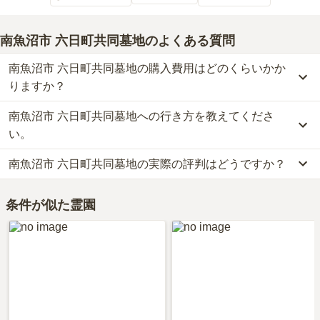
南魚沼市 六日町共同墓地
のよくある質問
南魚沼市 六日町共同墓地の購入費用はどのくらいかか
りますか？
南魚沼市 六日町共同墓地への行き方を教えてくださ
南魚沼市 六日町共同墓地では、一般墓が約17万円(墓石代別)からお
求めいただけます。
い。
なお、南魚沼市 六日町共同墓地がある新潟県の相場は、一般墓が約
南魚沼市 六日町共同墓地の実際の評判はどうですか？
32万円（墓石代別途）です。
公共交通機関の場合、JR上越線「六日町駅」から徒歩約16分・バ
お墓は、価格が高いものがよい、安いものが悪い、という訳ではあ
スに乗車、南魚沼市「北越銀行前バス停」下車徒歩約7分です。
南魚沼市 六日町共同墓地の口コミはまだ投稿されておりません。
りません。大切なのは、ご家族が心から納得し、安心してお参りで
車の場合、関越自動車道「六日町インター」から車で約9分です。
条件が似た霊園
口コミはあくまで一つの目安です。資料請求や現地見学を通して、
きる場所を選ぶことです。
詳しいルートや地図は、本ページの「地図・交通アクセス」欄をご
ご自身の目で雰囲気を確認してみることをおすすめします。
確認ください。