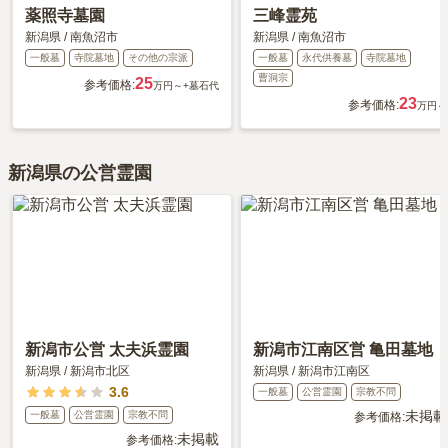
薬照寺墓園
三峰霊苑
新潟県
/
南魚沼市
新潟県
/
南魚沼市
一般墓
寺院墓地
その他の宗派
一般墓
永代供養墓
寺院墓地
曹洞宗
25
参考価格:
万円～
+墓石代
23
参考価格:
万円～
新潟県の公営霊園
新潟市公営 太夫浜霊園
新潟市江南区営 亀田墓地
新潟県
/
新潟市北区
新潟県
/
新潟市江南区
3.6
一般墓
公営霊園
宗教不問
未掲載
一般墓
公営霊園
宗教不問
参考価格:
未掲載
参考価格: