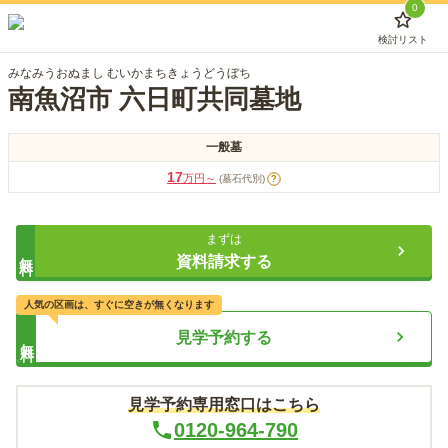
0
検討リスト
みなみうおぬまし むいかまちきょうどうぼち
南魚沼市 六日町共同墓地
一般墓
17
万円～
(墓石代別)
?
まずは
無料
資料請求する
人気の区画は、すぐに空きが無くなります
見学予約する
無料
見学予約専用窓口はこちら
0120-964-790