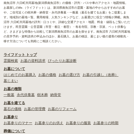
南魚沼市 六日町共同墓地(新潟県南魚沼市）の価格・評判・バスや車のアクセス・地図情報。
お墓探しのlife.（ライフドット）は、新潟県南魚沼市の霊園・墓地の中からおすすめのお墓
や、ご自宅近くの樹木葬・納骨堂・永代供養墓・一般墓（墓石を建てるお墓）をご提案しま
す。地域別の墓地一覧、費用相場、人気ランキングなど、お墓選びに役立つ情報が満載。南魚
沼市 六日町共同墓地の評判・口コミや、詳細な交通アクセス・地図、料金・値段もご覧いただ
けます。民営霊園・公営霊園（市営・都立・都営）・有名寺院、宗教・宗派、ペット供養な
ど、さまざまな特徴から比較して新潟県南魚沼市のお墓を探せます。南魚沼市 六日町共同墓地
の見学予約・資料請求の申込みのほか、墓石購入、お墓の移設、墓じまい後の遺骨の移動先・
移す方法についても気軽にご相談ください。
ライフドット トップ
霊園検索
お墓の資料請求
ぴったりお墓診断
お墓について
はじめてのお墓購入
お墓の価格
お墓の選び方
お墓の引越し（改葬）
墓じまい
お墓の種類
一般墓
永代供養墓
樹木葬
納骨堂
お墓を建てる
墓石の価格
お墓の管理費
お墓のリフォーム
お墓参り
お墓参りのマナー
お墓参りのお供え
お墓参りの服装
お墓参りの時期
葬儀について