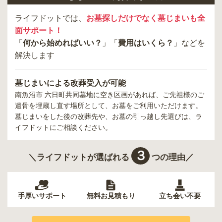
ライフドットでは、
お墓探しだけでなく墓じまいも全
面サポート！
「
何から始めればいい？
」「
費用はいくら？
」などを
解決します
墓じまいによる改葬受入が可能
南魚沼市 六日町共同墓地
に空き区画があれば、ご先祖様のご
遺骨を埋蔵し直す場所として、お墓をご利用いただけます。
墓じまいをした後の改葬先や、お墓の引っ越し先選びは、ラ
イフドットにご相談ください。
３
＼ライフドットが選ばれる
つの理由／
手厚いサポート
無料お見積もり
立ち会い不要