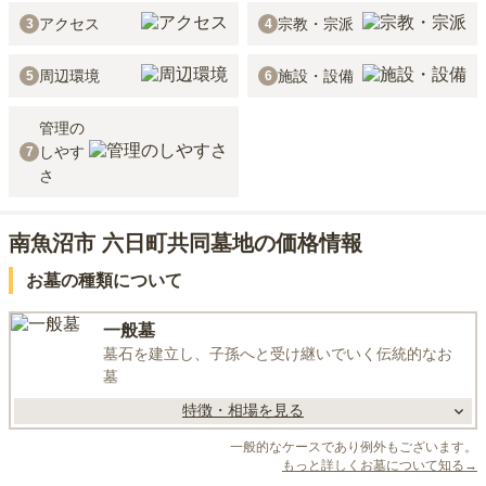
アクセス
宗教・宗派
3
4
周辺環境
施設・設備
5
6
管理の
しやす
7
さ
南魚沼市 六日町共同墓地の価格情報
お墓の種類について
一般墓
墓石を建立し、子孫へと受け継いでいく伝統的なお
墓
特徴・相場を見る
一般的なケースであり例外もございます。
もっと詳しくお墓について知る→