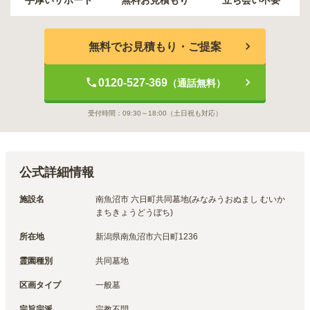
手厚いサポート
無料お見積もり
立ち会い不要
無料でお見積もり・ご提案
0120-527-369
（通話無料）
受付時間：
09:30～18:00
（土日祝も対応）
公式詳細情報
施設名
南魚沼市 六日町共同墓地(みなみうおぬまし むいか
まちきょうどうぼち)
所在地
新潟県南魚沼市六日町1236
霊園種別
共同墓地
区画タイプ
一般墓
宗旨宗派
宗教不問