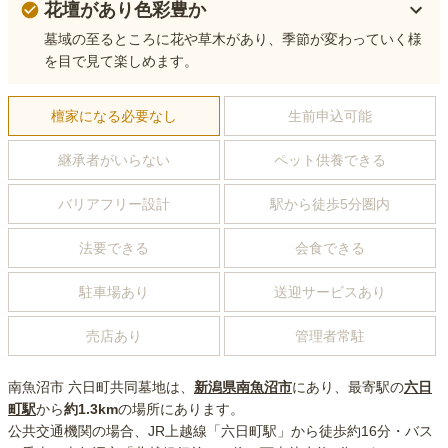
花壇があり色彩豊か
墓域の至るところに花や草木があり、季節が変わっていく様
を目で見て楽しめます。
檀家になる必要なし
生前申込可能
継承者がいらない
ペット供養できる
バリアフリー設計
駅から徒歩5分圏内
法要できる
会食できる
駐車場あり
送迎サービスあり
売店あり
管理者常駐
南魚沼市 六日町共同墓地
は、
新潟県
南魚沼市
にあり
、最寄駅の
六日
町
駅
から
約
1.3km
の場所にあり
ます。
公共交通機関の場合
、JR上越線「六日町駅」から徒歩約16分・バス