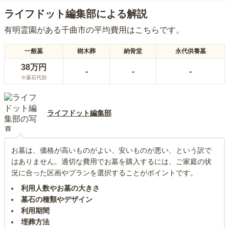
ライフドット編集部による解説
有明霊園
がある
千曲市
の平均費用はこちらです。
一般墓
樹木葬
納骨堂
永代供養墓
38万円
-
-
-
※墓石代別
ライフドット編集部
お墓は、価格が高いものがよい、安いものが悪い、という訳で
はありません。適切な費用でお墓を購入するには、ご家庭の状
況に合った区画やプランを選択することがポイントです。
利用人数やお墓の大きさ
墓石の種類やデザイン
利用期間
埋葬方法