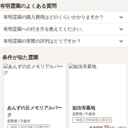
有明霊園
のよくある質問
有明霊園の購入費用はどのくらいかかりますか？
有明霊園への行き方を教えてください。
有明霊園では、一般墓が約67万円(墓石代別)からお求めいただけま
す。
有明霊園の実際の評判はどうですか？
公共交通機関の場合JR篠ノ井線「屋代」から徒歩6分です。
なお、有明霊園がある長野県の相場は、一般墓が約38万円（墓石代
詳しいルートや地図は、本ページの「地図・交通アクセス」欄をご
別途）です。
有明霊園の口コミはまだ投稿されておりません。
確認ください。
お墓は、価格が高いものがよい、安いものが悪い、という訳ではあ
条件が似た霊園
口コミはあくまで一つの目安です。資料請求や現地見学を通して、
りません。大切なのは、ご家族が心から納得し、安心してお参りで
ご自身の目で雰囲気を確認してみることをおすすめします。
きる場所を選ぶことです。
あんずの丘メモリアルパー
如法寺墓地
長野県
/
千曲市
ク
一般墓
寺院墓地
真言宗
長野県
/
千曲市
35
一般墓
民営霊園
宗教不問
参考価格:
万円～
+墓石代