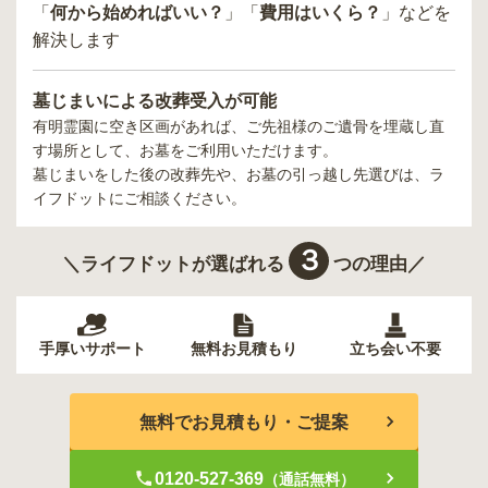
「
何から始めればいい？
」「
費用はいくら？
」などを
解決します
墓じまいによる改葬受入が可能
有明霊園
に空き区画があれば、ご先祖様のご遺骨を埋蔵し直
す場所として、お墓をご利用いただけます。
墓じまいをした後の改葬先や、お墓の引っ越し先選びは、ラ
イフドットにご相談ください。
３
＼ライフドットが選ばれる
つの理由／
手厚いサポート
無料お見積もり
立ち会い不要
無料でお見積もり・ご提案
0120-527-369
（通話無料）