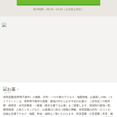
受付時間：
09:30～18:00
（土日祝も対応）
有明霊園(長野県千曲市）の価格・評判・バスや車のアクセス・地図情報。お墓探しのlife.（ラ
イフドット）は、長野県千曲市の霊園・墓地の中からおすすめのお墓や、ご自宅近くの樹木
葬・納骨堂・永代供養墓・一般墓（墓石を建てるお墓）をご提案します。地域別の墓地一覧、
費用相場、人気ランキングなど、お墓選びに役立つ情報が満載。有明霊園の評判・口コミや、
詳細な交通アクセス・地図、料金・値段もご覧いただけます。民営霊園・公営霊園（市営・都