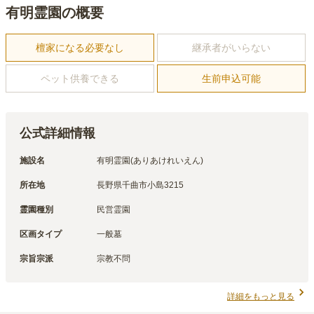
有明霊園の概要
檀家になる必要なし
継承者がいらない
ペット供養できる
生前申込可能
公式詳細情報
施設名
有明霊園(ありあけれいえん)
所在地
長野県千曲市小島3215
霊園種別
民営霊園
区画タイプ
一般墓
宗旨宗派
宗教不問
詳細をもっと見る