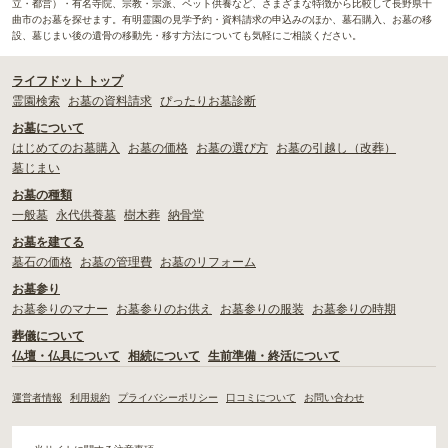
立・都営）・有名寺院、宗教・宗派、ペット供養など、さまざまな特徴から比較して長野県千
曲市のお墓を探せます。有明霊園の見学予約・資料請求の申込みのほか、墓石購入、お墓の移
設、墓じまい後の遺骨の移動先・移す方法についても気軽にご相談ください。
ライフドット トップ
霊園検索
お墓の資料請求
ぴったりお墓診断
お墓について
はじめてのお墓購入
お墓の価格
お墓の選び方
お墓の引越し（改葬）
墓じまい
お墓の種類
一般墓
永代供養墓
樹木葬
納骨堂
お墓を建てる
墓石の価格
お墓の管理費
お墓のリフォーム
お墓参り
お墓参りのマナー
お墓参りのお供え
お墓参りの服装
お墓参りの時期
葬儀について
仏壇・仏具について
相続について
生前準備・終活について
運営者情報
利用規約
プライバシーポリシー
口コミについて
お問い合わせ