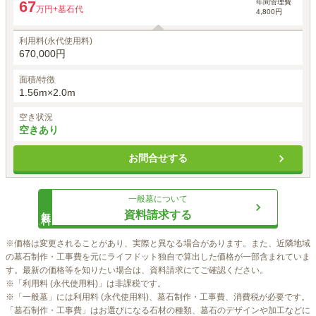
年間管理費
67
万円
+墓石代
4,800円
利用料(永代使用料)
670,000円
面積/特徴
1.56m×2.0m
空き状況
空きあり
お問合せする
一般墓
について
無料
資料請求する
※価格は変更されることがあり、実際と異なる場合があります。また、近隣地域
の墓石制作・工事費を元にライフドット独自で算出した価格が一部含まれていま
す。最新の価格等を知りたい場合は、資料請求にてご確認ください。

※「利用料 (永代使用料)」は非課税です。

※「一般墓」には利用料 (永代使用料)、墓石制作・工事費、消費税が必要です。
「墓石制作・工事費」はお選びになる石材の種類、墓石のデザインや加工などに