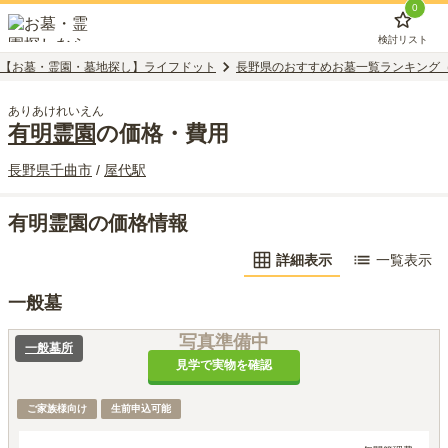
0
検討リスト
【お墓・霊園・墓地探し】ライフドット
長野県のおすすめお墓一覧ランキング
ありあけれいえん
有明霊園
の価格・費用
長野県
千曲市
/
屋代
駅
有明霊園の価格情報
詳細表示
一覧表示
一般墓
写真準備中
一般墓所
見学で実物を確認
ご家族様向け
生前申込可能