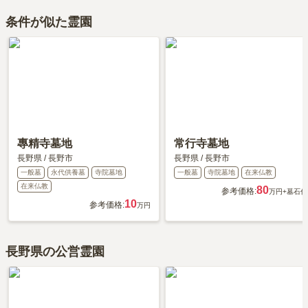
きる場所を選ぶことです。
時丸寺墓地の口コミはまだ投稿されておりません。
確認ください。
条件が似た霊園
口コミはあくまで一つの目安です。資料請求や現地見学を通して、
ご自身の目で雰囲気を確認してみることをおすすめします。
專精寺墓地
常行寺墓地
長野県
/
長野市
長野県
/
長野市
一般墓
永代供養墓
寺院墓地
一般墓
寺院墓地
在来仏教
在来仏教
80
参考価格:
万円
+墓石代
10
参考価格:
万円
長野県の公営霊園