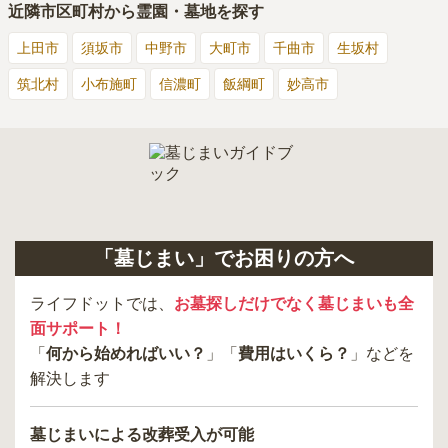
近隣市区町村から霊園・墓地を探す
上田市
須坂市
中野市
大町市
千曲市
生坂村
筑北村
小布施町
信濃町
飯綱町
妙高市
「墓じまい」でお困りの方へ
ライフドットでは、
お墓探しだけでなく墓じまいも全
面サポート！
「
何から始めればいい？
」「
費用はいくら？
」などを
解決します
墓じまいによる改葬受入が可能