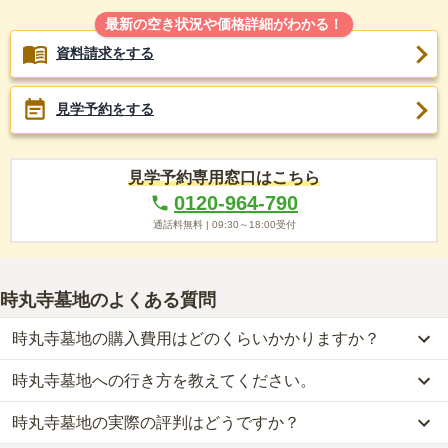
最新の空き状況や価格詳細がわかる！
資料請求をする
見学予約をする
見学予約専用窓口はこちら
0120-964-790
通話料無料 |
09:30～18:00
受付
時丸寺墓地
のよくある質問
時丸寺墓地の購入費用はどのくらいかかりますか？
時丸寺墓地への行き方を教えてください。
時丸寺墓地の現在の販売価格については現在調査中です。
お墓は、価格が高いものがよい、安いものが悪い、という訳ではあ
時丸寺墓地の実際の評判はどうですか？
車の場合、長野電鉄長野線「信濃吉田」から車で15分です。
りません。大切なのは、ご家族が心から納得し、安心してお参りで
詳しいルートや地図は、本ページの「地図・交通アクセス」欄をご