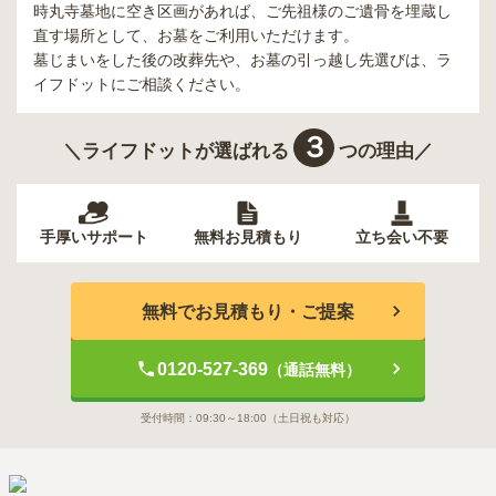
時丸寺墓地
に空き区画があれば、ご先祖様のご遺骨を埋蔵し
直す場所として、お墓をご利用いただけます。
墓じまいをした後の改葬先や、お墓の引っ越し先選びは、ラ
イフドットにご相談ください。
３
＼ライフドットが選ばれる
つの理由／
手厚いサポート
無料お見積もり
立ち会い不要
無料でお見積もり・ご提案
0120-527-369
（通話無料）
受付時間：
09:30～18:00
（土日祝も対応）