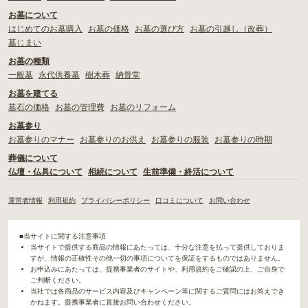
お墓について
はじめてのお墓購入
お墓の価格
お墓の選び方
お墓の引越し（改葬）
墓じまい
お墓の種類
一般墓
永代供養墓
樹木葬
納骨堂
お墓を建てる
墓石の価格
お墓の管理費
お墓のリフォーム
お墓参り
お墓参りのマナー
お墓参りのお供え
お墓参りの服装
お墓参りの時期
葬儀について
仏壇・仏具について
相続について
生前準備・終活について
運営者情報
利用規約
プライバシーポリシー
口コミについて
お問い合わせ
■当サイトに関する注意事項
当サイトで提供する商品の情報にあたっては、十分な注意を払って提供しておりま
すが、情報の正確性その他一切の事項についてを保証をするものではありません。
お申込みにあたっては、提携事業者のサイトや、利用規約をご確認の上、ご自身で
ご判断ください。
当社では各商品のサービス内容及びキャンペーン等に関するご質問にはお答えでき
かねます。提携事業者に直接お問い合わせください。