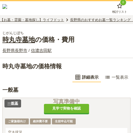
0
検討リスト
【お墓・霊園・墓地探し】ライフドット
長野県のおすすめお墓一覧ランキング
じがんじぼち
時丸寺墓地
の価格・費用
長野県
長野市
/
信濃吉田
駅
時丸寺墓地の価格情報
詳細表示
一覧表示
一般墓
写真準備中
一般墓
見学で実物を確認
ご家族様向け
維持費不要
生前申込可能
空き状況