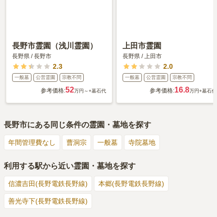
長野市霊園（浅川霊園）
上田市霊園
長野県
/
長野市
長野県
/
上田市
2.3
2.0
一般墓
公営霊園
宗教不問
一般墓
公営霊園
宗教不問
52
16.8
参考価格:
参考価格:
万円～
+墓石代
万円
+墓石代
長野市
にある同じ条件の霊園・墓地を探す
年間管理費なし
曹洞宗
一般墓
寺院墓地
利用する駅から近い霊園・墓地を探す
信濃吉田(長野電鉄長野線)
本郷(長野電鉄長野線)
善光寺下(長野電鉄長野線)