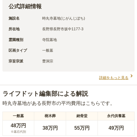
公式詳細情報
施設名
時丸寺墓地(じがんじぼち)
所在地
長野県長野市坂中1177-3
霊園種別
寺院墓地
区画タイプ
一般墓
宗旨宗派
曹洞宗
詳細をもっと見る
ライフドット編集部による解説
時丸寺墓地
がある
長野市
の平均費用はこちらです。
一般墓
樹木葬
納骨堂
永代供養墓
48万円
38万円
55万円
49万円
※墓石代別