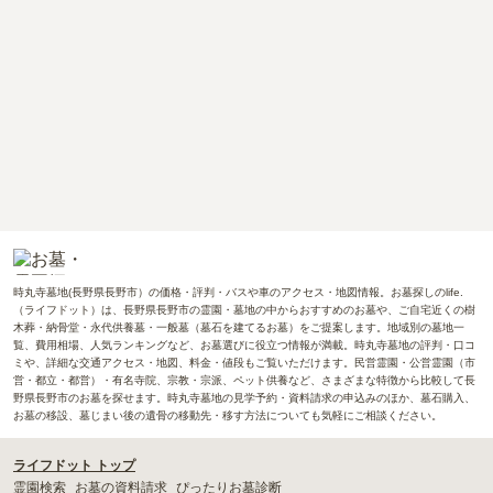
時丸寺墓地(長野県長野市）の価格・評判・バスや車のアクセス・地図情報。お墓探しのlife.
（ライフドット）は、長野県長野市の霊園・墓地の中からおすすめのお墓や、ご自宅近くの樹
木葬・納骨堂・永代供養墓・一般墓（墓石を建てるお墓）をご提案します。地域別の墓地一
覧、費用相場、人気ランキングなど、お墓選びに役立つ情報が満載。時丸寺墓地の評判・口コ
ミや、詳細な交通アクセス・地図、料金・値段もご覧いただけます。民営霊園・公営霊園（市
営・都立・都営）・有名寺院、宗教・宗派、ペット供養など、さまざまな特徴から比較して長
野県長野市のお墓を探せます。時丸寺墓地の見学予約・資料請求の申込みのほか、墓石購入、
お墓の移設、墓じまい後の遺骨の移動先・移す方法についても気軽にご相談ください。
ライフドット トップ
霊園検索
お墓の資料請求
ぴったりお墓診断