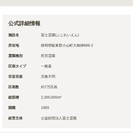
公式詳細情報
施設名
冨士霊園(ふじれいえん)
所在地
静岡県駿東郡小山町大御神888-2
霊園種別
民営霊園
区画タイプ
一般墓
宗旨宗派
宗教不問
区画数
約7万区画
総面積
2,300,000m²
開園
1965
経営主体
公益財団法人冨士霊園