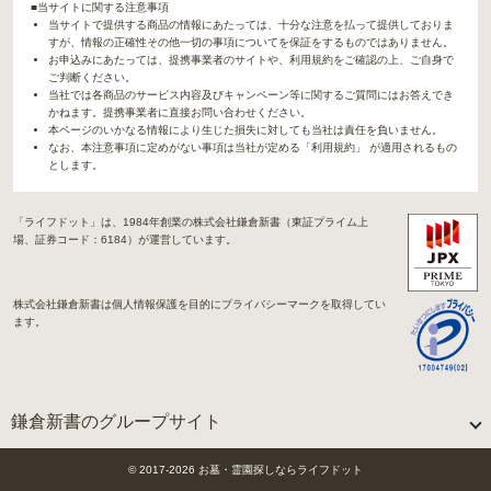
■当サイトに関する注意事項
当サイトで提供する商品の情報にあたっては、十分な注意を払って提供しておりま
すが、情報の正確性その他一切の事項についてを保証をするものではありません。
お申込みにあたっては、提携事業者のサイトや、利用規約をご確認の上、ご自身で
ご判断ください。
当社では各商品のサービス内容及びキャンペーン等に関するご質問にはお答えでき
かねます。提携事業者に直接お問い合わせください。
本ページのいかなる情報により生じた損失に対しても当社は責任を負いません。
なお、本注意事項に定めがない事項は当社が定める「利用規約」 が適用されるもの
とします。
「ライフドット」は、1984年創業の株式会社鎌倉新書（東証プライム上
場、証券コード：6184）が運営しています。
株式会社鎌倉新書は個人情報保護を目的にプライバシーマークを取得してい
ます。
鎌倉新書のグループサイト
「Life.（ライフドット）」関連サイト
© 2017-
2026
お墓・霊園探しならライフドット