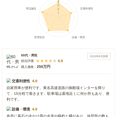
60代
・
男性
2020年6月
回答
4.0
総合評価
250万円
購入価格：
交通利便性
4.0
自家用車が便利です。東名高速道路の御殿場インターを降り
て、15分程で着きます。駐車場は墓地近くに何か所もあり、便
利です。
設備・環境
4.0
各所に墓石の水かけ用の水道や柄杓と桶があり、休憩所の数も