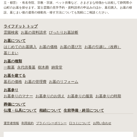
立・都営）・有名寺院、宗教・宗派、ペット供養など、さまざまな特徴から比較して静岡県小
山町のお墓を探せます。冨士霊園の見学予約・資料請求の申込みのほか、墓石購入、お墓の移
設、墓じまい後の遺骨の移動先・移す方法についても気軽にご相談ください。
ライフドット トップ
霊園検索
お墓の資料請求
ぴったりお墓診断
お墓について
はじめてのお墓購入
お墓の価格
お墓の選び方
お墓の引越し（改葬）
墓じまい
お墓の種類
一般墓
永代供養墓
樹木葬
納骨堂
お墓を建てる
墓石の価格
お墓の管理費
お墓のリフォーム
お墓参り
お墓参りのマナー
お墓参りのお供え
お墓参りの服装
お墓参りの時期
葬儀について
仏壇・仏具について
相続について
生前準備・終活について
運営者情報
利用規約
プライバシーポリシー
口コミについて
お問い合わせ