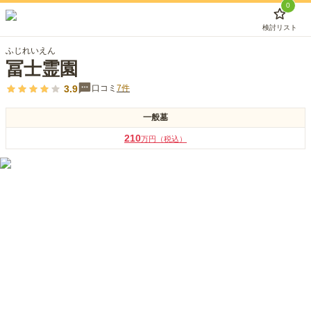
0
検討リスト
ふじれいえん
冨士霊園
3.9
口コミ
7
件
一般墓
210
万円（税込）