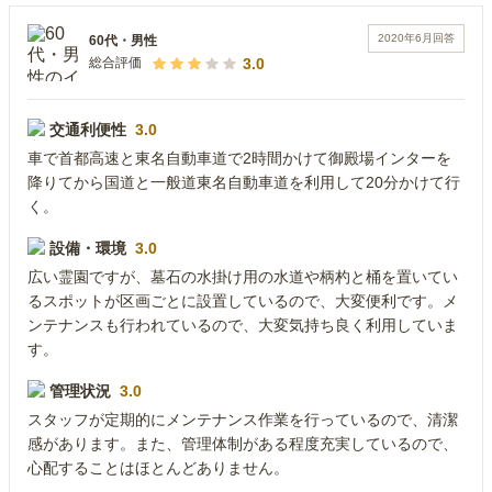
2020年6月
回答
60代
・
男性
3.0
総合評価
交通利便性
3.0
車で首都高速と東名自動車道で2時間かけて御殿場インターを
降りてから国道と一般道東名自動車道を利用して20分かけて行
く。
設備・環境
3.0
広い霊園ですが、墓石の水掛け用の水道や柄杓と桶を置いてい
るスポットが区画ごとに設置しているので、大変便利です。メ
ンテナンスも行われているので、大変気持ち良く利用していま
す。
管理状況
3.0
スタッフが定期的にメンテナンス作業を行っているので、清潔
感があります。また、管理体制がある程度充実しているので、
心配することはほとんどありません。