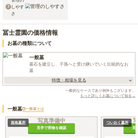
管理の
しやす
7
さ
冨士霊園の価格情報
お墓の種類について
一般墓
墓石を建立し、子孫へと受け継いでいく伝統的なお
墓
特徴・相場を見る
一般的なケースであり例外もございます。
もっと詳しくお墓について知る→
一般墓
一般墓
とは
写真準備中
規格墓所
ついおく墓所
見学で実物を確認
見