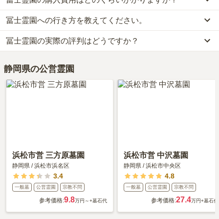
冨士霊園への行き方を教えてください。
冨士霊園では、一般墓が約210万円からお求めいただけます。
なお、冨士霊園がある静岡県の相場は、一般墓が約41万円（墓石代
冨士霊園の実際の評判はどうですか？
公共交通機関の場合、富士急行バスに乗車、「富士霊園バス停」下
別途）です。
車徒歩約2分です。
お墓は、価格が高いものがよい、安いものが悪い、という訳ではあ
当サイトに寄せられた総合評価は、3.9点です。特に周辺施設が高
車の場合、東名高速道路「御殿場インター」から車で約21分です。
りません。大切なのは、ご家族が心から納得し、安心してお参りで
静岡県の公営霊園
く評価されています。
詳しいルートや地図は、本ページの「地図・交通アクセス」欄をご
きる場所を選ぶことです。
利用者様からは「大変広い霊園なので、園内の循環バスでお墓の最
確認ください。
寄りのバス停まで行き、そこから歩きます。バスは頻繁に出ていま
すし、バス停からもそれほど歩かなくていいのですが、事前にお墓
の場所をよく確認することだけは忘れないでください。」といった
お声をいただいております。
浜松市営 三方原墓園
浜松市営 中沢墓園
静岡県
/
浜松市浜名区
静岡県
/
浜松市中央区
3.4
4.8
一般墓
公営霊園
宗教不問
一般墓
公営霊園
宗教不問
9.8
27.4
参考価格:
参考価格:
万円～
+墓石代
万円
+墓石代