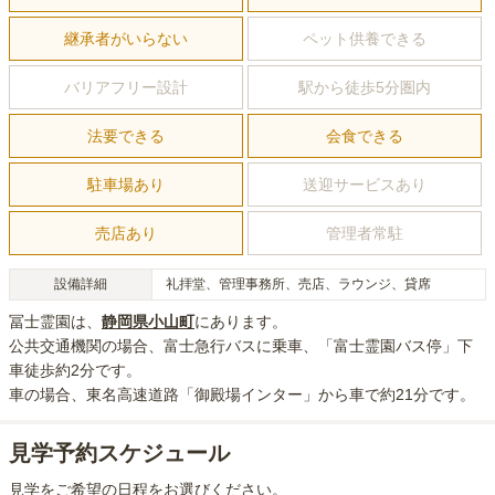
継承者がいらない
ペット供養できる
バリアフリー設計
駅から徒歩5分圏内
法要できる
会食できる
駐車場あり
送迎サービスあり
売店あり
管理者常駐
設備詳細
礼拝堂、管理事務所、売店、ラウンジ、貸席
冨士霊園
は、
静岡県
小山町
にあり
ます。
公共交通機関の場合
、富士急行バスに乗車、「富士霊園バス停」下
車徒歩約2分
です。
車の場合
、東名高速道路「御殿場インター」から車で約21分
です。
見学予約スケジュール
見学をご希望の日程をお選びください。