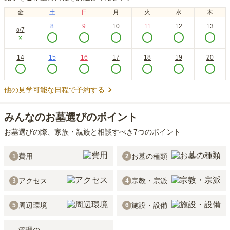
金
土
日
月
火
水
木
8
9
10
11
12
13
7
8
/
×
14
15
16
17
18
19
20
他の見学可能な日程で予約する
みんなのお墓選びのポイント
お墓選びの際、家族・親族と相談すべき7つのポイント
費用
お墓の種類
1
2
アクセス
宗教・宗派
3
4
周辺環境
施設・設備
5
6