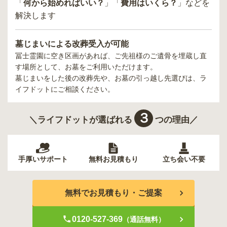
「
何から始めればいい？
」「
費用はいくら？
」などを
解決します
墓じまいによる改葬受入が可能
冨士霊園
に空き区画があれば、ご先祖様のご遺骨を埋蔵し直
す場所として、お墓をご利用いただけます。
墓じまいをした後の改葬先や、お墓の引っ越し先選びは、ラ
イフドットにご相談ください。
３
＼ライフドットが選ばれる
つの理由／
手厚いサポート
無料お見積もり
立ち会い不要
無料でお見積もり・ご提案
0120-527-369
（通話無料）