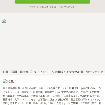
受付時間：
09:30～18:00
（土日祝も対応）
【お墓・霊園・墓地探し】ライフドット
静岡県のおすすめお墓一覧ランキング
冨士霊園(静岡県小山町）の価格・評判・バスや車のアクセス・地図情報。お墓探しのlife.（ラ
イフドット）は、静岡県小山町の霊園・墓地の中からおすすめのお墓や、ご自宅近くの樹木
葬・納骨堂・永代供養墓・一般墓（墓石を建てるお墓）をご提案します。地域別の墓地一覧、
費用相場、人気ランキングなど、お墓選びに役立つ情報が満載。冨士霊園の評判・口コミや、
詳細な交通アクセス・地図、料金・値段もご覧いただけます。民営霊園・公営霊園（市営・都