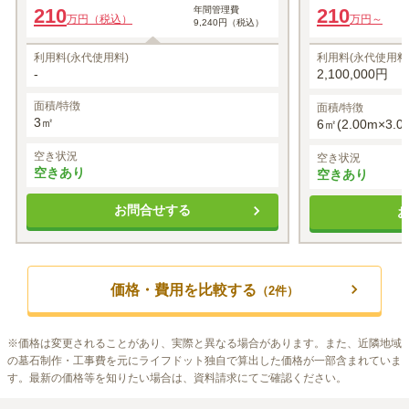
210
年間管理費
210
万円（税込）
万円～
9,240円（税込）
利用料(永代使用料)
利用料(永代使用料
-
2,100,000円
面積/特徴
面積/特徴
3㎡
6㎡(2.00m×3.0
空き状況
空き状況
空きあり
空きあり
お問合せする
価格・費用を比較する
（
2
件）
※
価格は変更されることがあり、実際と異なる場合があります。また、近隣地域
の墓石制作・工事費を元にライフドット独自で算出した価格が一部含まれていま
す。最新の価格等を知りたい場合は、資料請求にてご確認ください。