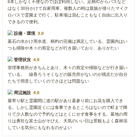
6本しかなく不便なのでほぼ利用しない。足柄ICからバスなど
はなく30分かけて自家用車、複数人の時は親族が借りたマイク
ロバスで霊園まで行く。駐車場は混むこともなく自由に出入り
できるので便利。
設備・環境
3.0
墓石の水かけ用水道、柄杓の完備は満足している。霊園内はい
つも掃除や木々の剪定などが行き届いており、ありがたい
管理状況
4.0
管理事務所がきちんとあり、木々の剪定や掃除などが行き届い
ている。 線香ろうそくなどの販売所がないのが残念だが自分
たちで用意していくのでさほどは問題ない
周辺施設
4.0
最寄り駅と霊園間に道の駅があり墓参り前にお花を購入でき
る。しかし霊園近くには食事できるところはないので町まで降
りて少人数なので予約などはとくにせず食事をする。墓地の周
りは勇壮な富士山がそびえ、天気のいい日は景観もよく森林浴
している気分にもなれるのがよい