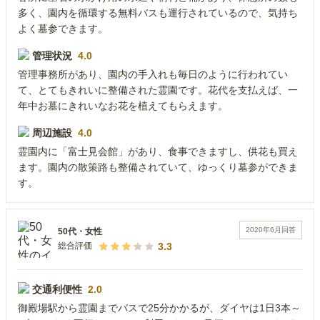
多く、園内を循環する無料バスも運行されているので、気持ち
よく墓参できます。
管理状況
4.0
管理事務所があり、園内の手入れも毎日のように行われてい
て、とてもきれいに整備された霊園です。花代を支払えば、一
年中お墓にきれいなお花を植えてもらえます。
周辺施設
4.0
霊園内に「富士見会館」があり、食事できますし、供花も買え
ます。園内の散策路も整備されていて、ゆっくり墓参ができま
す。
2020年6月
回答
50代
・
女性
3.3
総合評価
交通利便性
2.0
御殿場駅から霊園までバスで25分かかるが、ダイヤは1日3本～