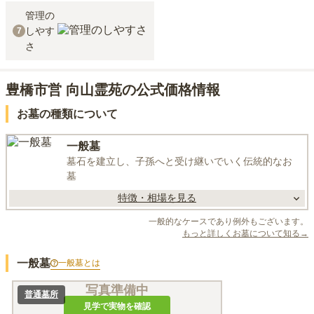
管理の
しやす
7
さ
豊橋市営 向山霊苑の公式価格情報
お墓の種類について
一般墓
墓石を建立し、子孫へと受け継いでいく伝統的なお
墓
特徴・相場を見る
一般的なケースであり例外もございます。
もっと詳しくお墓について知る→
一般墓
一般墓
とは
写真準備中
普通墓所
見学で実物を確認