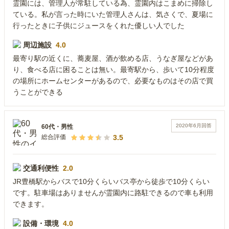
霊園には、管理人が常駐している為、霊園内はこまめに掃除し
ている。私が言った時にいた管理人さんは、気さくで、夏場に
行ったときに子供にジュースをくれた優しい人でした
周辺施設
4.0
最寄り駅の近くに、蕎麦屋、酒が飲める店、うなぎ屋などがあ
り、食べる店に困ることは無い。最寄駅から、歩いて10分程度
の場所にホームセンターがあるので、必要なものはその店で買
うことができる
2020年6月
回答
60代
・
男性
3.5
総合評価
交通利便性
2.0
JR豊橋駅からバスで10分くらいバス亭から徒歩で10分くらい
です。駐車場はありませんが霊園内に路駐できるので車も利用
できます。
設備・環境
4.0