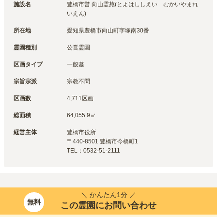
施設名
豊橋市営 向山霊苑(とよはししえい　むかいやまれ
いえん)
所在地
愛知県豊橋市向山町字塚南30番
霊園種別
公営霊園
区画タイプ
一般墓
宗旨宗派
宗教不問
区画数
4,711区画
総面積
64,055.9㎡
経営主体
豊橋市
役所
〒
440-8501
豊橋市今橋町1
TEL：
0532-51-2111
＼ かんたん1分 ／
無料
この霊園にお問い合わせ