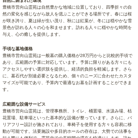
自然に囲まれた環境
豊橋市営向山霊苑は自然豊かな地域に位置しており、四季折々の自
然の変化を感じながら故人を偲ぶことができる場所です。春には桜
が咲き誇り、夏は緑が生い茂り、秋には紅葉が、冬には穏やかな雪
景色が訪れる人々の心を和ませます。訪れる人々に穏やかな時間を
与え、心の癒しを提供します。
手頃な墓地価格
豊橋市営向山霊苑は一般墓の購入価格が28万円からと比較的手頃で
あり、広範囲の予算に対応しています。予算に限りがある方々にも
アクセスしやすい選択肢を提供し、経済的負担を軽減します。さら
に、墓石代が別途必要となるため、個々のニーズに合わせたカスタ
マイズが可能であり、予算内で最適なお墓を計画することができま
す。
広範囲な設備サービス
豊橋市営向山霊苑は、管理事務所、トイレ、桶置場、水汲み場、枯
花置場、駐車場といった基本的な設備が整っています。さらに、バ
リアフリー設計が施されており、車椅子を使用する方々も容易に移
動が可能です。法要施設や多目的ホールの存在は、大勢での法事を