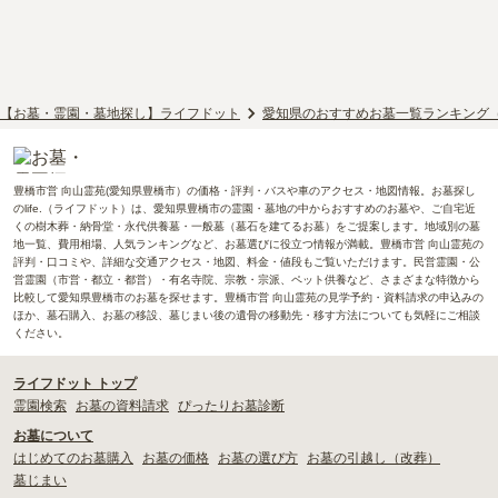
【お墓・霊園・墓地探し】ライフドット
愛知県のおすすめお墓一覧ランキング
豊橋市営 向山霊苑(愛知県豊橋市）の価格・評判・バスや車のアクセス・地図情報。お墓探し
のlife.（ライフドット）は、愛知県豊橋市の霊園・墓地の中からおすすめのお墓や、ご自宅近
くの樹木葬・納骨堂・永代供養墓・一般墓（墓石を建てるお墓）をご提案します。地域別の墓
地一覧、費用相場、人気ランキングなど、お墓選びに役立つ情報が満載。豊橋市営 向山霊苑の
評判・口コミや、詳細な交通アクセス・地図、料金・値段もご覧いただけます。民営霊園・公
営霊園（市営・都立・都営）・有名寺院、宗教・宗派、ペット供養など、さまざまな特徴から
比較して愛知県豊橋市のお墓を探せます。豊橋市営 向山霊苑の見学予約・資料請求の申込みの
ほか、墓石購入、お墓の移設、墓じまい後の遺骨の移動先・移す方法についても気軽にご相談
ください。
ライフドット トップ
霊園検索
お墓の資料請求
ぴったりお墓診断
お墓について
はじめてのお墓購入
お墓の価格
お墓の選び方
お墓の引越し（改葬）
墓じまい