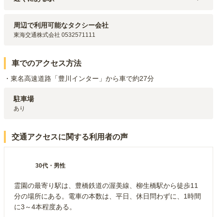
豊橋鉄道渥美線
柳生橋
駅（
1.3km
）
豊橋鉄道東田本線
新川
駅（
1.8km
）
周辺で利用可能なタクシー会社
豊橋鉄道東田本線
東八町
駅（
2.1km
）
東海交通株式会社 0532571111
豊橋鉄道東田本線
札木
駅（
2.2km
）
豊橋鉄道東田本線
駅前大通
駅（
2.2km
）
車でのアクセス方法
・東名高速道路「豊川インター」から車で約27分
駐車場
あり
交通アクセスに関する利用者の声
30代
・
男性
霊園の最寄り駅は、豊橋鉄道の渥美線、柳生橋駅から徒歩11
分の場所にある。電車の本数は、平日、休日問わずに、1時間
に3～4本程度ある。