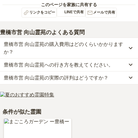
このページを家族に共有する
LINEで共有
リンクをコピー
メールで共有
豊橋市営 向山霊苑
のよくある質問
豊橋市営 向山霊苑の購入費用はどのくらいかかります
か？
豊橋市営 向山霊苑への行き方を教えてください。
豊橋市営 向山霊苑では、一般墓が約28万円(墓石代別)からお求めい
ただけます。
豊橋市営 向山霊苑の実際の評判はどうですか？
公共交通機関の場合、渥美線「柳生橋駅」から徒歩約11分・豊鉄バ
なお、豊橋市営 向山霊苑がある愛知県の相場は、一般墓が約67万
スに乗車、「台町南バス停」下車徒歩約10分です。
円（墓石代別途）です。
当サイトに寄せられた総合評価は、4.2点です。特に周辺施設が高
車の場合、東名高速道路「豊川インター」から車で約27分です。
お墓は、価格が高いものがよい、安いものが悪い、という訳ではあ
く評価されています。
詳しいルートや地図は、本ページの「地図・交通アクセス」欄をご
りません。大切なのは、ご家族が心から納得し、安心してお参りで
利用者様からは「花屋は入口にあり、食事はしようと思えば、近く
確認ください。
きる場所を選ぶことです。
条件が似た霊園
にアピタがあり、店内には飲食店もあるので、不都合はないが、法
事等営むのであれば、その際の食事処は別の場所でないと無理であ
る。」といったお声をいただいております。