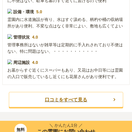
に不便はない、駐車も墓のすぐ近くに置けるので便利
設備・環境
5.0
霊園内に水道施設が有り、水はすぐ汲める、柄杓や桶の収納場
所があり便利、不変な点はなく非常によい、敷地も広くてよい
管理状況
4.0
管理事務所はないが雑草等は定期的に手入れされており不便は
ない、特に問題はない、・・・・・・・・・・・
周辺施設
4.0
お墓からすぐ近くにスーパーもあり、又花はお中日等には霊園
の入口で販売しているし近くにも花屋さんがあり便利です。
口コミをすべて見る
＼ かんたん1分 ／
無料
この霊園にお問い合わせ