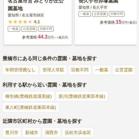
名古屋市営 みどりが丘公
長久手市卯塚墓園
愛知県
/
長久手市
園墓地
一般墓
公営霊園
宗教不問
愛知県
/
名古屋市緑区
4.1
15
参考価格:
万円
+墓石代
一般墓
公営霊園
宗教不問
44.3
参考価格:
万円～
+墓石代
豊橋市
にある同じ条件の霊園・墓地を探す
年間管理費なし
管理人常駐
宗教不問
一般墓
公営霊園
利用する駅から近い霊園・墓地を探す
柳生橋(豊橋鉄道渥美線)
新川(豊橋鉄道東田本線)
東八町(豊橋鉄道東田本線)
近隣市区町村から霊園・墓地を探す
豊川市
新城市
湖西市
浜松市浜名区