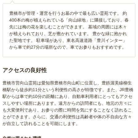
豊橋市が管理・運営を行うお墓の中で最も広い霊苑です。 約
400本の梅が植えられている「向山緑地」に隣接しており、春
先には梅の花を楽しむことができます。 墓域の周囲には木々
が植えられており、芝が敷かれています。 豊かな緑に抱かれ
た聖地です。 駐車場があり、東名高速道路「豊川インター」
から車で約27分の場所なので、車でお参りもおすすめです。
アクセスの良好性
豊橋市営向山霊苑は愛知県豊橋市向山町に位置し、豊鉄渥美線柳生
橋駅から徒歩約11分という利便性の高さが特徴です。また、JR豊橋
駅からは車で約10分の距離にあり、自動車利用者にとってもアクセ
スしやすい場所にあります。遠方からの訪問者にも、地元の方々に
も大変便利であり、お参りの際に時間を気にすることなく訪れるこ
とができます。さらに、交通の利便性は高齢者や体の不自由な方々
が自立して訪れることを可能にします。