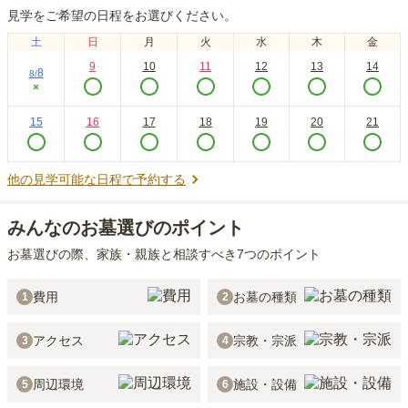
見学をご希望の日程をお選びください。
土
日
月
火
水
木
金
9
10
11
12
13
14
8
8
/
×
15
16
17
18
19
20
21
他の見学可能な日程で予約する
みんなのお墓選びのポイント
お墓選びの際、家族・親族と相談すべき7つのポイント
費用
お墓の種類
1
2
アクセス
宗教・宗派
3
4
周辺環境
施設・設備
5
6