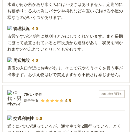
水道が何か所かあり水くみには不便さはありません。定期的に
お墓参りする人の為にバケツや柄杓などを置いておける小屋の
様なものがいくつかあります。
管理状況
4.0
市営ですが定期的に草刈りとかはしてくれています。また長期
に渡って放置されていると市役所から連絡があり、状況を聞か
れますので忘れていたりしても安心です。
周辺施設
4.0
霊園の入口付近にお寺があり、そこで花やろうそくを買う事が
出来ます。お供え物は駅で買えますから不便さは感じません。
2019年6月
回答
70代
・
男性
4.5
総合評価
交通利便性
5.0
近くにバスが通っているが、通常車で年2回行っている。とく