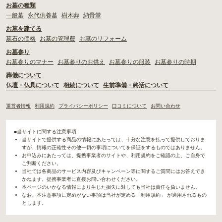
お墓の種類
一般墓
永代供養墓
樹木葬
納骨堂
お墓を建てる
墓石の価格
お墓の管理費
お墓のリフォーム
お墓参り
お墓参りのマナー
お墓参りのお供え
お墓参りの服装
お墓参りの時期
葬儀について
仏壇・仏具について
相続について
生前準備・終活について
運営者情報
利用規約
プライバシーポリシー
口コミについて
お問い合わせ
■当サイトに関する注意事項
当サイトで提供する商品の情報にあたっては、十分な注意を払って提供しておりま
すが、情報の正確性その他一切の事項についてを保証をするものではありません。
お申込みにあたっては、提携事業者のサイトや、利用規約をご確認の上、ご自身で
ご判断ください。
当社では各商品のサービス内容及びキャンペーン等に関するご質問にはお答えでき
かねます。提携事業者に直接お問い合わせください。
本ページのいかなる情報により生じた損失に対しても当社は責任を負いません。
なお、本注意事項に定めがない事項は当社が定める「利用規約」 が適用されるもの
とします。