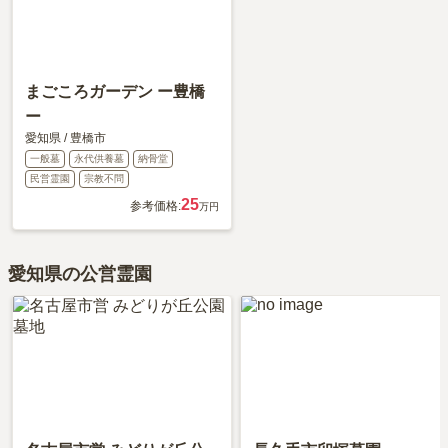
まごころガーデン ー豊橋
ー
愛知県
/
豊橋市
一般墓
永代供養墓
納骨堂
民営霊園
宗教不問
25
参考価格:
万円
愛知県の公営霊園