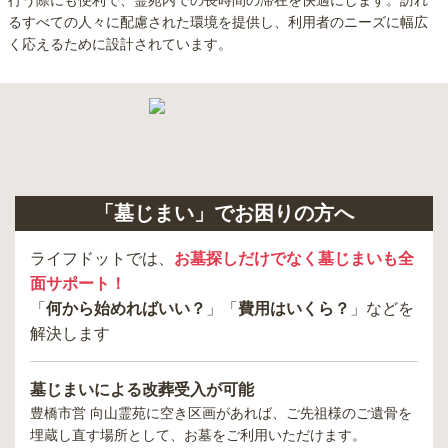
行う際にも便利で、霊苑内での長時間の滞在を快適にします。訪れ
るすべての人々に配慮された環境を提供し、利用者のニーズに幅広
く応えるために設計されています。
「墓じまい」でお困りの方へ
ライフドットでは、
お墓探しだけでなく墓じまいも全
面サポート！
「
何から始めればいい？
」「
費用はいくら？
」などを
解決します
墓じまいによる改葬受入が可能
豊橋市営 向山霊苑
に空き区画があれば、ご先祖様のご遺骨を
埋蔵し直す場所として、お墓をご利用いただけます。