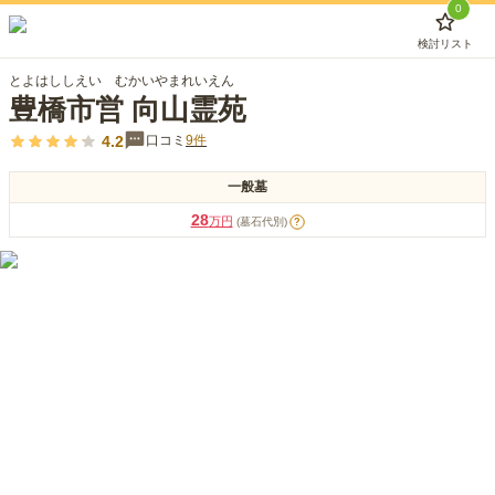
0
検討リスト
とよはししえい むかいやまれいえん
豊橋市営 向山霊苑
4.2
口コミ
9
件
一般墓
28
万円
(墓石代別)
?