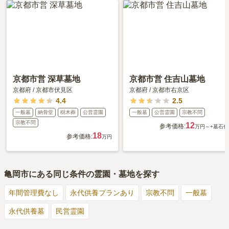
京都市営 深草墓地
京都市営 住吉山墓地
京都府
/
京都市伏見区
京都府
/
京都市右京区
4.4
2.5
一般墓
納骨堂
樹木葬
公営霊園
一般墓
公営霊園
宗教不問
宗教不問
12
参考価格:
万円～
+墓石代
18
参考価格:
万円
亀岡市
にある同じ条件の霊園・墓地を探す
年間管理費なし
永代供養プランあり
宗教不問
一般墓
永代供養墓
民営霊園