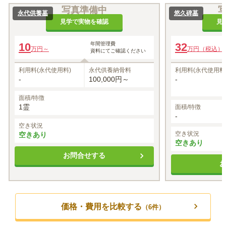
写真準備中
永代供養墓
悠久碑墓
見学で実物を確認
見
10
年間管理費
32
万円～
万円（税込）
資料にてご確認ください
利用料(永代使用料)
永代供養納骨料
利用料(永代使用料
-
100,000円～
-
面積/特徴
1霊
面積/特徴
-
空き状況
空き状況
空きあり
空きあり
お問合せする
価格・費用を比較する
（
6
件）