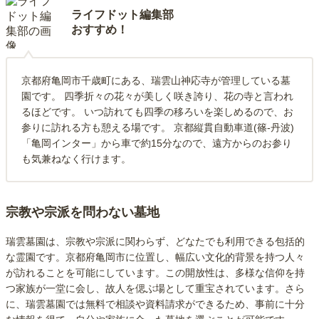
ライフドット編集部
おすすめ！
京都府亀岡市千歳町にある、瑞雲山神応寺が管理している墓
園です。 四季折々の花々が美しく咲き誇り、花の寺と言われ
るほどです。 いつ訪れても四季の移ろいを楽しめるので、お
参りに訪れる方も憩える場です。 京都縦貫自動車道(篠-丹波)
「亀岡インター」から車で約15分なので、遠方からのお参り
も気兼ねなく行けます。
宗教や宗派を問わない墓地
瑞雲墓園は、宗教や宗派に関わらず、どなたでも利用できる包括的
な霊園です。京都府亀岡市に位置し、幅広い文化的背景を持つ人々
が訪れることを可能にしています。この開放性は、多様な信仰を持
つ家族が一堂に会し、故人を偲ぶ場として重宝されています。さら
に、瑞雲墓園では無料で相談や資料請求ができるため、事前に十分