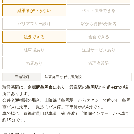
継承者がいらない
ペット供養できる
バリアフリー設計
駅から徒歩5分圏内
法要できる
会食できる
駐車場あり
送迎サービスあり
売店あり
管理者常駐
設備詳細
法要施設,永代供養施設
瑞雲墓園
は、
京都府
亀岡市
にあり
、最寄駅の
亀岡
駅
から
約
4km
の場
所にあり
ます。
公共交通機関の場合
、山陰線「亀岡駅」からタクシーで約6分・亀岡
市バスに乗車、「毘沙門バス停」下車徒歩約4分
です。
車の場合
、京都縦貫自動車道（篠-丹波）「亀岡インター」から車で
約15分
です。