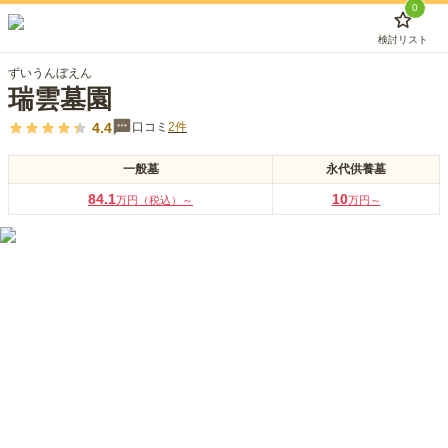
0
検討リスト
ずいうんぼえん
瑞雲墓園
4.4
口コミ
2
件
一般墓
永代供養墓
84.1
10
万円（税込）～
万円～