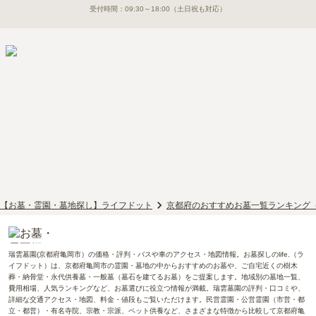
受付時間：
09:30～18:00
（土日祝も対応）
【お墓・霊園・墓地探し】ライフドット
京都府のおすすめお墓一覧ランキング
瑞雲墓園(京都府亀岡市）の価格・評判・バスや車のアクセス・地図情報。お墓探しのlife.（ラ
イフドット）は、京都府亀岡市の霊園・墓地の中からおすすめのお墓や、ご自宅近くの樹木
葬・納骨堂・永代供養墓・一般墓（墓石を建てるお墓）をご提案します。地域別の墓地一覧、
費用相場、人気ランキングなど、お墓選びに役立つ情報が満載。瑞雲墓園の評判・口コミや、
詳細な交通アクセス・地図、料金・値段もご覧いただけます。民営霊園・公営霊園（市営・都
立・都営）・有名寺院、宗教・宗派、ペット供養など、さまざまな特徴から比較して京都府亀