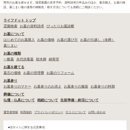
岡市のお墓を探せます。瑞雲墓園の見学予約・資料請求の申込みのほか、墓石購入、お墓の移
設、墓じまい後の遺骨の移動先・移す方法についても気軽にご相談ください。
ライフドット トップ
霊園検索
お墓の資料請求
ぴったりお墓診断
お墓について
はじめてのお墓購入
お墓の価格
お墓の選び方
お墓の引越し（改葬）
墓じまい
お墓の種類
一般墓
永代供養墓
樹木葬
納骨堂
お墓を建てる
墓石の価格
お墓の管理費
お墓のリフォーム
お墓参り
お墓参りのマナー
お墓参りのお供え
お墓参りの服装
お墓参りの時期
葬儀について
仏壇・仏具について
相続について
生前準備・終活について
運営者情報
利用規約
プライバシーポリシー
口コミについて
お問い合わせ
■当サイトに関する注意事項