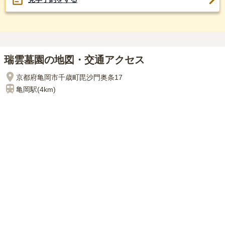
瑞雲墓園の地図・交通アクセス
京都府亀岡市千歳町毘沙門奥条17
亀岡
駅(
4km
)