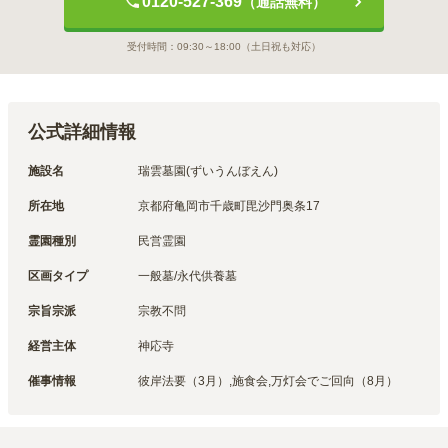
0120-527-369
（通話無料）
受付時間：
09:30～18:00
（土日祝も対応）
公式詳細情報
施設名
瑞雲墓園(ずいうんぼえん)
所在地
京都府亀岡市千歳町毘沙門奥条17
霊園種別
民営霊園
区画タイプ
一般墓/永代供養墓
宗旨宗派
宗教不問
経営主体
神応寺
催事情報
彼岸法要（3月）,施食会,万灯会でご回向（8月）