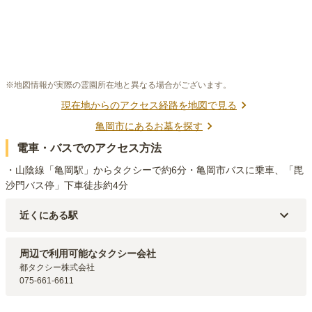
※地図情報が実際の霊園所在地と異なる場合がございます。
現在地からのアクセス経路を地図で見る
亀岡市
にあるお墓を探す
電車・バスでのアクセス方法
・山陰線「亀岡駅」からタクシーで約6分・亀岡市バスに乗車、「毘
沙門バス停」下車徒歩約4分
近くにある駅
嵯峨野線
亀岡
駅（
4km
）
嵯峨野線
千代川
駅（
5.6km
）
周辺で利用可能なタクシー会社
嵯峨野線
並河
駅（
5.6km
）
都タクシー株式会社

嵯峨野線
馬堀
駅（
5.8km
）
075-661-6611
嵯峨野観光線
トロッコ亀岡
駅（
6.3km
）