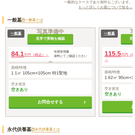
一般的なケースであり例外もございます。
もっと詳しくお墓について知る→
一般墓
一般墓
とは
写真準備中
一般墓
一般墓
見学で実物を確認
見
115.5
84.1
年間管理費
万円（
万円（税込）～
資料にてご確認ください
～
面積/特徴
面積/特徴
1.1㎡ 105cm×105cm 特1聖地
1.62㎡ 90cm×
空き状況
空き状況
空きあり
空きあり
お問合せする
永代供養墓
永代供養墓
とは