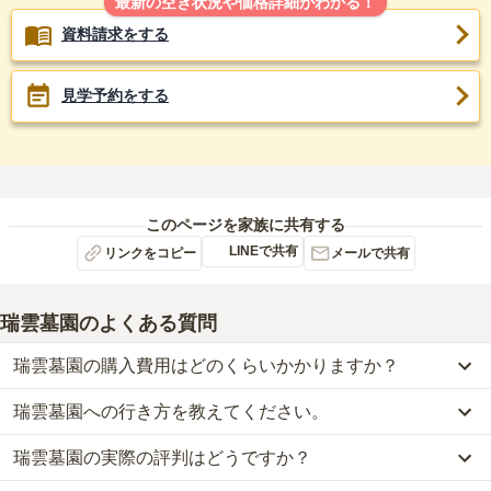
最新の空き状況や価格詳細がわかる！
資料請求をする
見学予約をする
このページを家族に共有する
LINEで共有
リンクをコピー
メールで共有
瑞雲墓園
のよくある質問
瑞雲墓園の購入費用はどのくらいかかりますか？
瑞雲墓園への行き方を教えてください。
瑞雲墓園では、一般墓が約84.1万円から、永代供養墓が約10万円か
らお求めいただけます。
瑞雲墓園の実際の評判はどうですか？
公共交通機関の場合、山陰線「亀岡駅」からタクシーで約6分・亀
なお、瑞雲墓園がある京都府の相場は、一般墓が約71万円（墓石代
岡市バスに乗車、「毘沙門バス停」下車徒歩約4分です。
別途）、永代供養墓が約62万円です。