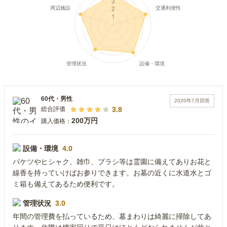
60代
・
男性
2020年7月
回答
3.8
総合評価
200万円
購入価格：
設備・環境
4.0
バケツやヒシャク、雑巾、ブラシ等は霊園に備えてありお花と
線香を持っていけばお参りできます。お墓の近くに水道水とゴ
ミ箱も備えてあるため便利です。
管理状況
3.0
年間の管理費を払っているため、墓まわりは綺麗に掃除してあ