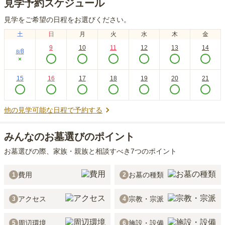
見学予約スケジュール
見学をご希望の日程をお選びください。
土
日
月
火
水
木
金
9
10
11
12
13
14
8
8
/
×
15
16
17
18
19
20
21
他の見学可能な日程で予約する
みんなのお墓選びのポイント
お墓選びの際、家族・親族と相談すべき7つのポイント
費用
お墓の種類
1
2
アクセス
宗教・宗派
3
4
周辺環境
施設・設備
5
6