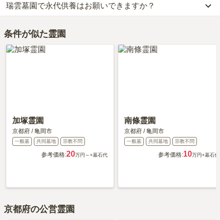
瑞雲墓園で永代供養はお願いできますか？
当サイトに寄せられた総合評価は、4.4点です。特に交通利便性、
車の場合、京都縦貫自動車道（篠-丹波）「亀岡インター」から車
お墓は、価格が高いものがよい、安いものが悪い、という訳ではあ
設備・環境、周辺施設が高く評価されています。
で約15分です。
りません。大切なのは、ご家族が心から納得し、安心してお参りで
はい、瑞雲墓園は永代供養に対応しています。
利用者様からは「山辺に霊園があるため、近くには商店街やコンビ
詳しいルートや地図は、本ページの「地図・交通アクセス」欄をご
きる場所を選ぶことです。
条件が似た霊園
費用は、約10万円からとなっております。
ニも有りませんが車で行くため、京都縦貫道を降りて霊園に行く道
確認ください。
瑞雲墓園がある京都府の永代供養墓の相場価格は、約62万円です。
沿いには平和堂やイオンなどが有り御供物など買い物には困らな
永代供養について詳しく知りたい方は『
永代供養墓をわかりやすく
い。」といったお声をいただいております。
解説！
』をご覧ください。
加塚霊園
南條霊園
京都府
/
亀岡市
京都府
/
亀岡市
一般墓
共同墓地
宗教不問
一般墓
共同墓地
宗教不問
20
10
参考価格:
参考価格:
万円～
+墓石代
万円
+墓石代
京都府の公営霊園