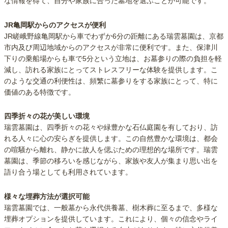
な情報を得て、自分や家族に合った墓地を選ぶことが可能です。
JR亀岡駅からのアクセスが便利
JR嵯峨野線亀岡駅から車でわずか6分の距離にある瑞雲墓園は、京都
市内及び周辺地域からのアクセスが非常に便利です。また、保津川
下りの乗船場からも車で5分という立地は、お墓参りの際の負担を軽
減し、訪れる家族にとってストレスフリーな体験を提供します。こ
のような交通の利便性は、頻繁に墓参りをする家族にとって、特に
価値のある特徴です。
四季折々の花が美しい環境
瑞雲墓園は、四季折々の花々や緑豊かな石仏庭園を有しており、訪
れる人々に心の安らぎを提供します。この自然豊かな環境は、都会
の喧騒から離れ、静かに故人を偲ぶための理想的な場所です。瑞雲
墓園は、季節の移ろいを感じながら、家族や友人が集まり思い出を
語り合う場としても利用されています。
様々な埋葬方法が選択可能
瑞雲墓園では、一般墓から永代供養墓、樹木葬に至るまで、多様な
埋葬オプションを提供しています。これにより、個々の信念やライ