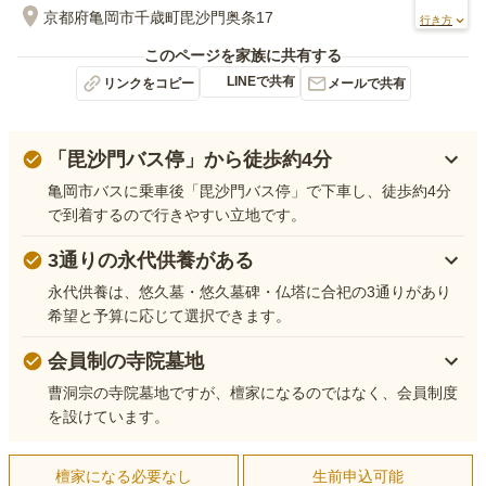
京都府亀岡市千歳町毘沙門奥条17
行き方
このページを家族に共有する
LINEで共有
リンクをコピー
メールで共有
「毘沙門バス停」から徒歩約4分
亀岡市バスに乗車後「毘沙門バス停」で下車し、徒歩約4分
で到着するので行きやすい立地です。
3通りの永代供養がある
永代供養は、悠久墓・悠久墓碑・仏塔に合祀の3通りがあり
希望と予算に応じて選択できます。
会員制の寺院墓地
曹洞宗の寺院墓地ですが、檀家になるのではなく、会員制度
を設けています。
檀家になる必要なし
生前申込可能