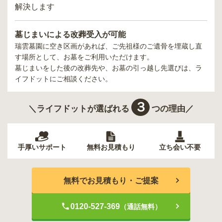
解決します
墓じまいによる改葬受入が可能
瑞雲墓園
に空き区画があれば、ご先祖様のご遺骨を埋蔵し直
す場所として、お墓をご利用いただけます。
墓じまいをした後の改葬先や、お墓の引っ越し先選びは、ラ
イフドットにご相談ください。
３
＼ライフドットが選ばれる
つの理由／
手厚いサポート
無料お見積もり
立ち会い不要
無料でお見積もり・ご提案
0120-527-369
（通話無料）