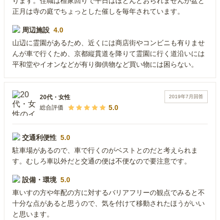
ります。住職は檀家回りで平日はほとんどおられませんが盆と
正月は寺の庭でちょっとした催しを毎年されています。
周辺施設
4.0
山辺に霊園があるため、近くには商店街やコンビニも有りませ
んが車で行くため、京都縦貫道を降りて霊園に行く道沿いには
平和堂やイオンなどが有り御供物など買い物には困らない。
2019年7月
回答
20代
・
女性
5.0
総合評価
交通利便性
5.0
駐車場があるので、車で行くのがベストとのだと考えられま
す。むしろ車以外だと交通の便は不便なので要注意です。
設備・環境
5.0
車いすの方や年配の方に対するバリアフリーの観点でみると不
十分な点があると思うので、気を付けて移動されたほうがいい
と思います。