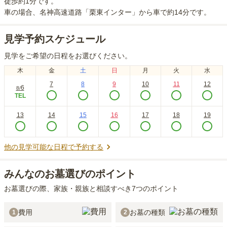
徒歩約1分
です。
車の場合
、名神高速道路「栗東インター」から車で約14分
です。
見学予約スケジュール
見学をご希望の日程をお選びください。
木
金
土
日
月
火
水
7
8
9
10
11
12
6
8
/
TEL
13
14
15
16
17
18
19
他の見学可能な日程で予約する
みんなのお墓選びのポイント
お墓選びの際、家族・親族と相談すべき7つのポイント
費用
お墓の種類
1
2