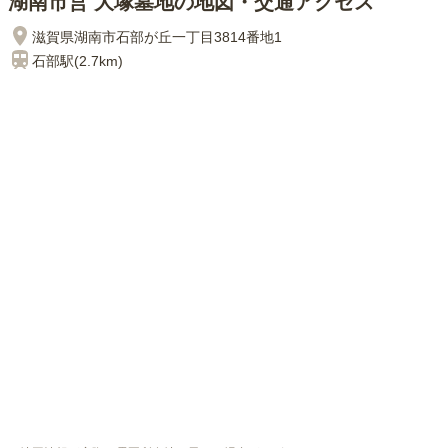
湖南市営 大塚墓地の地図・交通アクセス
滋賀県湖南市石部が丘一丁目3814番地1
石部
駅(
2.7km
)