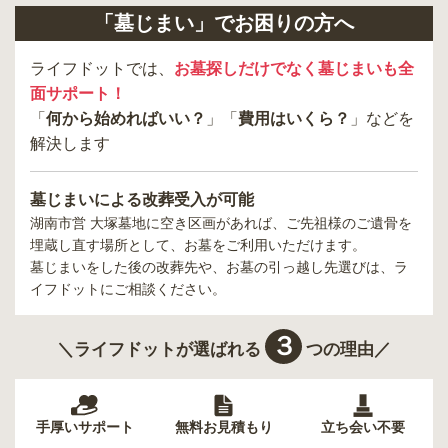
「墓じまい」でお困りの方へ
ライフドットでは、
お墓探しだけでなく墓じまいも全
面サポート！
「
何から始めればいい？
」「
費用はいくら？
」などを
解決します
墓じまいによる改葬受入が可能
湖南市営 大塚墓地
に空き区画があれば、ご先祖様のご遺骨を
埋蔵し直す場所として、お墓をご利用いただけます。
墓じまいをした後の改葬先や、お墓の引っ越し先選びは、ラ
イフドットにご相談ください。
３
＼ライフドットが選ばれる
つの理由／
手厚いサポート
無料お見積もり
立ち会い不要