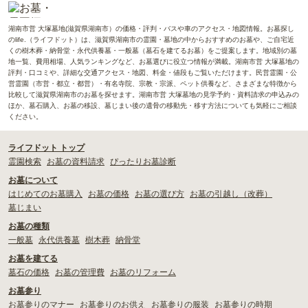
湖南市営 大塚墓地(滋賀県湖南市）の価格・評判・バスや車のアクセス・地図情報。お墓探し
のlife.（ライフドット）は、滋賀県湖南市の霊園・墓地の中からおすすめのお墓や、ご自宅近
くの樹木葬・納骨堂・永代供養墓・一般墓（墓石を建てるお墓）をご提案します。地域別の墓
地一覧、費用相場、人気ランキングなど、お墓選びに役立つ情報が満載。湖南市営 大塚墓地の
評判・口コミや、詳細な交通アクセス・地図、料金・値段もご覧いただけます。民営霊園・公
営霊園（市営・都立・都営）・有名寺院、宗教・宗派、ペット供養など、さまざまな特徴から
比較して滋賀県湖南市のお墓を探せます。湖南市営 大塚墓地の見学予約・資料請求の申込みの
ほか、墓石購入、お墓の移設、墓じまい後の遺骨の移動先・移す方法についても気軽にご相談
ください。
ライフドット トップ
霊園検索
お墓の資料請求
ぴったりお墓診断
お墓について
はじめてのお墓購入
お墓の価格
お墓の選び方
お墓の引越し（改葬）
墓じまい
お墓の種類
一般墓
永代供養墓
樹木葬
納骨堂
お墓を建てる
墓石の価格
お墓の管理費
お墓のリフォーム
お墓参り
お墓参りのマナー
お墓参りのお供え
お墓参りの服装
お墓参りの時期