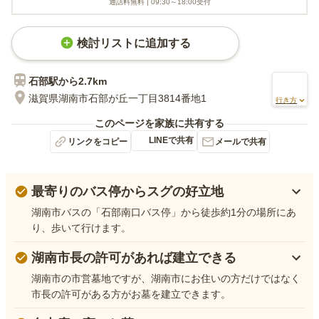
通話料無料 |
09:30～18:00
受付
検討リストに追加する
石部
駅から
2.7km
滋賀県湖南市石部が丘一丁目3814番地1
行き方
このページを家族に共有する
LINEで共有
リンクをコピー
メールで共有
最寄りのバス停からスグの好立地
湖南市バスの「石部南口バス停」から徒歩約1分の場所にあ
り、歩いて行けます。
湖南市長の許可があれば建立できる
湖南市の市営墓地ですが、湖南市にお住いの方だけではなく
市長の許可がある方がお墓を建立できます。