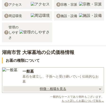
アクセス
宗教・宗派
3
4
周辺環境
施設・設備
5
6
管理の
しやす
7
さ
湖南市営 大塚墓地の公式価格情報
お墓の種類について
一般墓
墓石を建立し、子孫へと受け継いでいく伝統的なお
墓
特徴・相場を見る
一般的なケースであり例外もございます。
もっと詳しくお墓について知る→