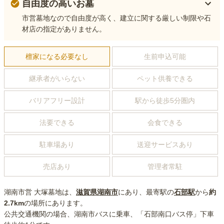
自由度の高いお墓
市営墓地なので自由度が高く、建立に関する厳しい制限や石
材店の指定がありません。
檀家になる必要なし
生前申込可能
継承者がいらない
ペット供養できる
バリアフリー設計
駅から徒歩5分圏内
法要できる
会食できる
駐車場あり
送迎サービスあり
売店あり
管理者常駐
湖南市営 大塚墓地
は、
滋賀県
湖南市
にあり
、最寄駅の
石部
駅
から
約
2.7km
の場所にあり
ます。
公共交通機関の場合
、湖南市バスに乗車、「石部南口バス停」下車