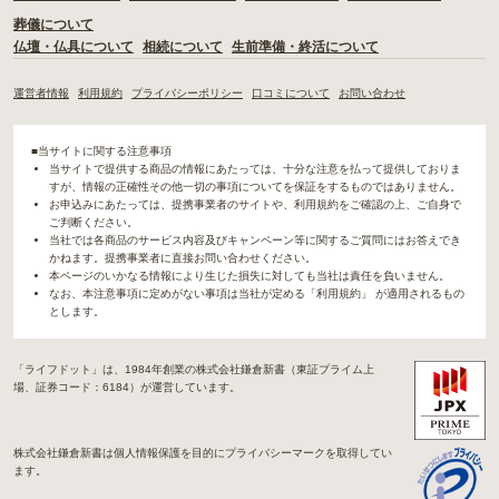
葬儀について
仏壇・仏具について
相続について
生前準備・終活について
運営者情報
利用規約
プライバシーポリシー
口コミについて
お問い合わせ
■当サイトに関する注意事項
当サイトで提供する商品の情報にあたっては、十分な注意を払って提供しておりま
すが、情報の正確性その他一切の事項についてを保証をするものではありません。
お申込みにあたっては、提携事業者のサイトや、利用規約をご確認の上、ご自身で
ご判断ください。
当社では各商品のサービス内容及びキャンペーン等に関するご質問にはお答えでき
かねます。提携事業者に直接お問い合わせください。
本ページのいかなる情報により生じた損失に対しても当社は責任を負いません。
なお、本注意事項に定めがない事項は当社が定める「利用規約」 が適用されるもの
とします。
「ライフドット」は、1984年創業の株式会社鎌倉新書（東証プライム上
場、証券コード：6184）が運営しています。
株式会社鎌倉新書は個人情報保護を目的にプライバシーマークを取得してい
ます。