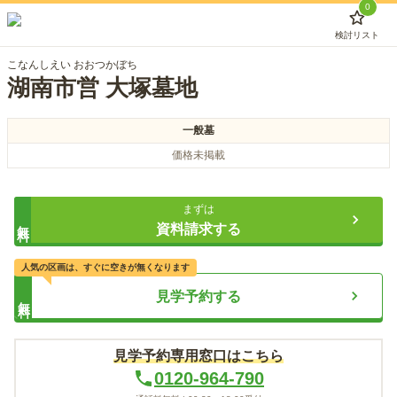
0
検討リスト
こなんしえい おおつかぼち
湖南市営 大塚墓地
一般墓
価格未掲載
まずは
無料
資料請求する
人気の区画は、すぐに空きが無くなります
見学予約する
無料
見学予約専用窓口はこちら
0120-964-790