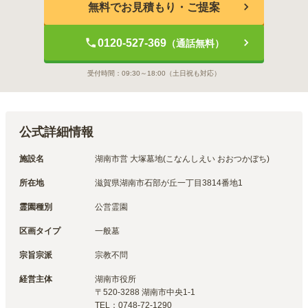
無料でお見積もり・ご提案
0120-527-369
（通話無料）
受付時間：
09:30～18:00
（土日祝も対応）
公式詳細情報
施設名
湖南市営 大塚墓地(こなんしえい おおつかぼち)
所在地
滋賀県湖南市石部が丘一丁目3814番地1
霊園種別
公営霊園
区画タイプ
一般墓
宗旨宗派
宗教不問
経営主体
湖南市
役所
〒
520-3288
湖南市中央1-1
TEL：
0748-72-1290