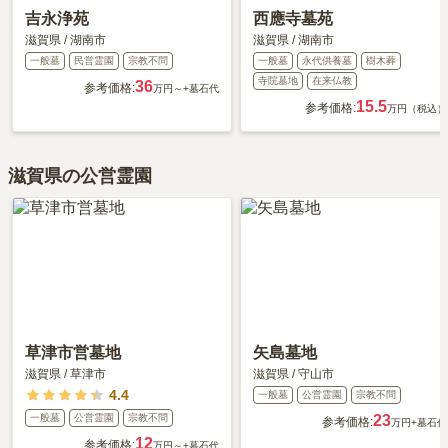
吉永浄苑
西應寺墓苑
滋賀県
/
湖南市
滋賀県
/
湖南市
一般墓
民営霊園
宗教不問
一般墓
永代供養墓
樹木葬
寺院墓地
在来仏教
36
参考価格:
万円～
+墓石代
15.5
参考価格:
万円（税込）
滋賀県の公営霊園
草津市営墓地
矢島墓地
滋賀県
/
草津市
滋賀県
/
守山市
4.4
一般墓
公営霊園
宗教不問
一般墓
公営霊園
宗教不問
23
参考価格:
万円
+墓石代
12
参考価格:
万円～
+墓石代