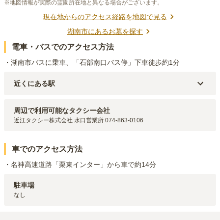
※地図情報が実際の霊園所在地と異なる場合がございます。
現在地からのアクセス経路を地図で見る
湖南市
にあるお墓を探す
電車・バスでのアクセス方法
・湖南市バスに乗車、「石部南口バス停」下車徒歩約1分
近くにある駅
JR草津線
石部
駅（
2.7km
）
JR草津線
甲西
駅（
3.8km
）
周辺で利用可能なタクシー会社
近江タクシー株式会社 水口営業所 074-863-0106
車でのアクセス方法
・名神高速道路「栗東インター」から車で約14分
駐車場
なし