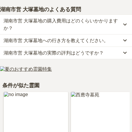
湖南市営 大塚墓地
のよくある質問
湖南市営 大塚墓地の購入費用はどのくらいかかります
か？
湖南市営 大塚墓地への行き方を教えてください。
湖南市営 大塚墓地の現在の販売価格については現在調査中です。
お墓は、価格が高いものがよい、安いものが悪い、という訳ではあ
湖南市営 大塚墓地の実際の評判はどうですか？
公共交通機関の場合、湖南市バスに乗車、「石部南口バス停」下車
りません。大切なのは、ご家族が心から納得し、安心してお参りで
徒歩約1分です。
きる場所を選ぶことです。
湖南市営 大塚墓地の口コミはまだ投稿されておりません。
車の場合、名神高速道路「栗東インター」から車で約14分です。
口コミはあくまで一つの目安です。資料請求や現地見学を通して、
詳しいルートや地図は、本ページの「地図・交通アクセス」欄をご
ご自身の目で雰囲気を確認してみることをおすすめします。
確認ください。
条件が似た霊園