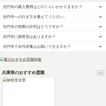
光円寺の購入費用はどのくらいかかりますか？
光円寺への行き方を教えてください。
光円寺では、納骨堂が約40万円からお求めいただけます。
なお、光円寺がある兵庫県の相場は、納骨堂が約95万円です。
光円寺の実際の評判はどうですか？
公共交通機関の場合、福知山線「新三田駅」から徒歩約15分です。
お墓は、価格が高いものがよい、安いものが悪い、という訳ではあ
車の場合、舞鶴若狭自動車道「三田西インター」から車で約10分で
りません。大切なのは、ご家族が心から納得し、安心してお参りで
光円寺に納骨堂はありますか？
当サイトに寄せられた総合評価は、3.5点です。特に交通利便性、
す。
きる場所を選ぶことです。
周辺施設が高く評価されています。
詳しいルートや地図は、本ページの「地図・交通アクセス」欄をご
光円寺で永代供養はお願いできますか？
はい、光円寺には4種類の納骨堂がございます。
利用者様からは「霊園で大抵の必要なものは買うことができます。
確認ください。
費用は、約40万円からとなっております。
小さな休憩スペースもあるので、待つことも大した問題になりませ
はい、光円寺は永代供養に対応しています。
光円寺がある兵庫県の納骨堂の相場価格は、約95万円です。
ん。」といったお声をいただいております。
費用は、約40万円からとなっております。
納骨堂
について詳しく知りたい方は『
納骨堂とは？お墓との違い・
光円寺がある兵庫県の永代供養墓の相場価格は、約55万円です。
費用・デメリットを解説！
』をご覧ください。
兵庫県のおすすめ霊園
永代供養について詳しく知りたい方は『
永代供養墓をわかりやすく
解説！
』をご覧ください。