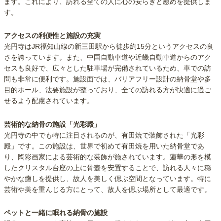
ます。これにより、訪れる全ての人に心の安らぎと慰めを提供しま
す。
アクセスの利便性と施設の充実
光円寺はJR福知山線の新三田駅から徒歩約15分というアクセスの良
さを誇っています。また、中国自動車道や近畿自動車道からのアク
セスも良好で、広々とした駐車場が完備されているため、車での訪
問も非常に便利です。施設面では、バリアフリー設計の納骨堂や多
目的ホール、法要施設が整っており、全ての訪れる方が快適に過ご
せるよう配慮されています。
芸術的な納骨の施設「光彩殿」
光円寺の中でも特に注目されるのが、有田焼で装飾された「光彩
殿」です。この施設は、世界で初めて有田焼を用いた納骨堂であ
り、陶彩画家による芸術的な装飾が施されています。蓮華の形を模
したクリスタル台座の上に骨壺を安置することで、訪れる人々に穏
やかな癒しを提供し、故人を美しく偲ぶ空間となっています。特に
芸術や美を重んじる方にとって、故人を偲ぶ場所として最適です。
ペットと一緒に眠れる納骨の施設