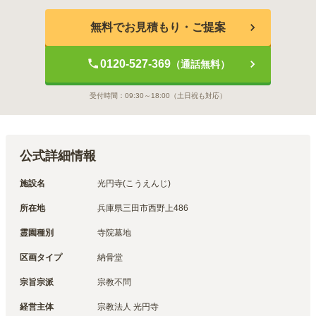
無料でお見積もり・ご提案
0120-527-369
（通話無料）
受付時間：
09:30～18:00
（土日祝も対応）
公式詳細情報
施設名
光円寺(こうえんじ)
所在地
兵庫県三田市西野上486
霊園種別
寺院墓地
区画タイプ
納骨堂
宗旨宗派
宗教不問
経営主体
宗教法人 光円寺