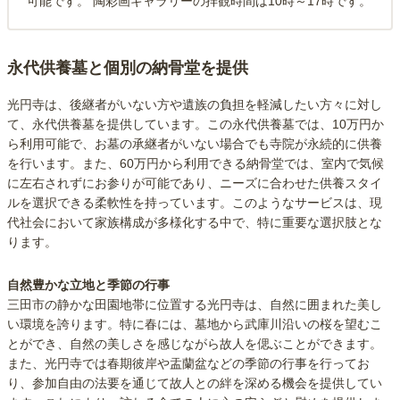
可能です。 陶彩画ギャラリーの拝観時間は10時～17時です。
永代供養墓と個別の納骨堂を提供
光円寺は、後継者がいない方や遺族の負担を軽減したい方々に対し
て、永代供養墓を提供しています。この永代供養墓では、10万円か
ら利用可能で、お墓の承継者がいない場合でも寺院が永続的に供養
を行います。また、60万円から利用できる納骨堂では、室内で気候
に左右されずにお参りが可能であり、ニーズに合わせた供養スタイ
ルを選択できる柔軟性を持っています。このようなサービスは、現
代社会において家族構成が多様化する中で、特に重要な選択肢とな
ります。
自然豊かな立地と季節の行事
三田市の静かな田園地帯に位置する光円寺は、自然に囲まれた美し
い環境を誇ります。特に春には、墓地から武庫川沿いの桜を望むこ
とができ、自然の美しさを感じながら故人を偲ぶことができます。
また、光円寺では春期彼岸や盂蘭盆などの季節の行事を行ってお
り、参加自由の法要を通じて故人との絆を深める機会を提供してい