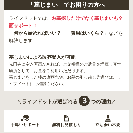
「墓じまい」でお困りの方へ
ライフドットでは、
お墓探しだけでなく墓じまいも全
面サポート！
「
何から始めればいい？
」「
費用はいくら？
」などを
解決します
墓じまいによる改葬受入が可能
光円寺
に空き区画があれば、ご先祖様のご遺骨を埋蔵し直す
場所として、お墓をご利用いただけます。
墓じまいをした後の改葬先や、お墓の引っ越し先選びは、ラ
イフドットにご相談ください。
３
＼ライフドットが選ばれる
つの理由／
手厚いサポート
無料お見積もり
立ち会い不要