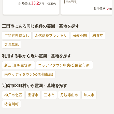
宗教不問
33.2
参考価格:
万円～
+墓石代
5
参考価格:
万円
三田市
にある同じ条件の霊園・墓地を探す
年間管理費なし
永代供養プランあり
宗教不問
納骨堂
寺院墓地
利用する駅から近い霊園・墓地を探す
新三田(JR宝塚線)
ウッディタウン中央(公園都市線)
南ウッディタウン(公園都市線)
近隣市区町村から霊園・墓地を探す
神戸市北区
宝塚市
三木市
丹波篠山市
加東市
猪名川町