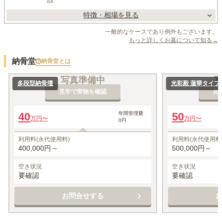
特徴・相場を見る
一般的なケースであり例外もございます。
もっと詳しくお墓について知る→
納骨堂
納骨堂
とは
写真準備中
多段型納骨壇
光彩殿 蓮華タイプ
見学で実物を確認
見
40
年間管理費
50
万円〜
万円〜
0円
利用料(永代使用料)
利用料(永代使用料
400,000円～
500,000円～
空き状況
空き状況
要確認
要確認
お問合せする