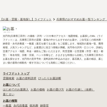
【お墓・霊園・墓地探し】ライフドット
兵庫県のおすすめお墓一覧ランキング
光円寺(兵庫県三田市）の価格・評判・バスや車のアクセス・地図情報。お墓探しのlife.（ライ
フドット）は、兵庫県三田市の霊園・墓地の中からおすすめのお墓や、ご自宅近くの樹木葬・
納骨堂・永代供養墓・一般墓（墓石を建てるお墓）をご提案します。地域別の墓地一覧、費用
相場、人気ランキングなど、お墓選びに役立つ情報が満載。光円寺の評判・口コミや、詳細な
交通アクセス・地図、料金・値段もご覧いただけます。民営霊園・公営霊園（市営・都立・都
営）・有名寺院、宗教・宗派、ペット供養など、さまざまな特徴から比較して兵庫県三田市の
お墓を探せます。光円寺の見学予約・資料請求の申込みのほか、墓石購入、お墓の移設、墓じ
まい後の遺骨の移動先・移す方法についても気軽にご相談ください。
ライフドット トップ
霊園検索
お墓の資料請求
ぴったりお墓診断
お墓について
はじめてのお墓購入
お墓の価格
お墓の選び方
お墓の引越し（改葬）
墓じまい
お墓の種類
一般墓
永代供養墓
樹木葬
納骨堂