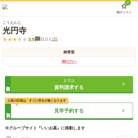
0
検討リスト
こうえんじ
光円寺
3.5
口コミ
1
件
納骨堂
40
万円〜
まずは
無料
資料請求する
人気の区画は、すぐに空きが無くなります
見学予約する
無料
※グループサイト『いいお墓』に移動します