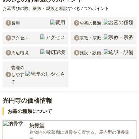
お墓選びの際、家族・親族と相談すべき7つのポイント
費用
お墓の種類
1
2
アクセス
宗教・宗派
3
4
周辺環境
施設・設備
5
6
管理の
しやす
7
さ
光円寺の価格情報
お墓の種類について
納骨堂
建物内の収蔵棚に遺骨を安置する、屋内型の供養施
設