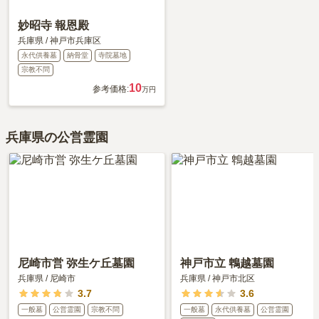
妙昭寺 報恩殿
兵庫県
/
神戸市兵庫区
永代供養墓
納骨堂
寺院墓地
宗教不問
10
参考価格:
万円
兵庫県の公営霊園
尼崎市営 弥生ケ丘墓園
神戸市立 鵯越墓園
兵庫県
/
尼崎市
兵庫県
/
神戸市北区
3.7
3.6
一般墓
公営霊園
宗教不問
一般墓
永代供養墓
公営霊園