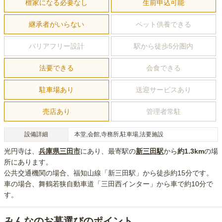
檀家になる必要なし
生前申込可能
継承者がいらない
ペット供養できる
バリアフリー設計
駅から徒歩5分圏内
法要できる
会食できる
駐車場あり
送迎サービスあり
売店あり
管理者常駐
設備詳細
本堂,会館,寺務所,駐車場,法要施設
光円寺
は、
兵庫県
三田市
にあり
、最寄駅の
新三田
駅
から
約
1.3km
の場
所にあり
ます。
公共交通機関の場合
、福知山線「新三田駅」から徒歩約15分
です。
車の場合
、舞鶴若狭自動車道「三田西インター」から車で約10分
で
す。
みんなのお墓選びのポイント