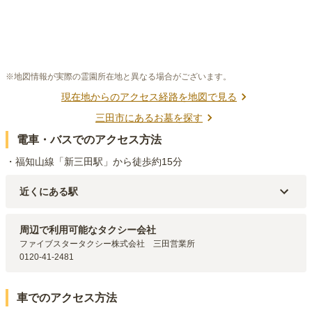
※地図情報が実際の霊園所在地と異なる場合がございます。
現在地からのアクセス経路を地図で見る
三田市
にあるお墓を探す
電車・バスでのアクセス方法
・福知山線「新三田駅」から徒歩約15分
近くにある駅
JR宝塚線
新三田
駅（
1.3km
）
公園都市線
ウッディタウン中央
駅（
2.1km
）
周辺で利用可能なタクシー会社
公園都市線
南ウッディタウン
駅（
2.2km
）
ファイブスタータクシー株式会社　三田営業所

0120-41-2481
車でのアクセス方法