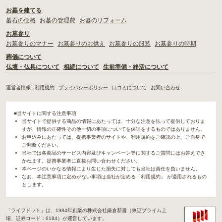
お墓を建てる
墓石の価格
お墓の管理費
お墓のリフォーム
お墓参り
お墓参りのマナー
お墓参りのお供え
お墓参りの服装
お墓参りの時期
葬儀について
仏壇・仏具について
相続について
生前準備・終活について
運営者情報
利用規約
プライバシーポリシー
口コミについて
お問い合わせ
■当サイトに関する注意事項
当サイトで提供する商品の情報にあたっては、十分な注意を払って提供しておりま
すが、情報の正確性その他一切の事項についてを保証をするものではありません。
お申込みにあたっては、提携事業者のサイトや、利用規約をご確認の上、ご自身で
ご判断ください。
当社では各商品のサービス内容及びキャンペーン等に関するご質問にはお答えでき
かねます。提携事業者に直接お問い合わせください。
本ページのいかなる情報により生じた損失に対しても当社は責任を負いません。
なお、本注意事項に定めがない事項は当社が定める「利用規約」 が適用されるもの
とします。
「ライフドット」は、1984年創業の株式会社鎌倉新書（東証プライム上
場、証券コード：6184）が運営しています。