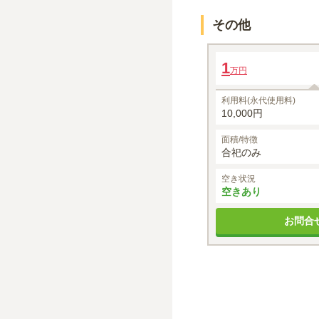
その他
「石山観空苑」ペット供
1
万円
利用料(永代使用料)
10,000円
面積/特徴
合祀のみ
空き状況
空きあり
お問合