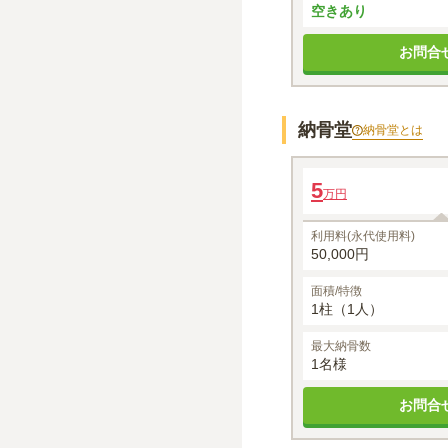
空きあり
お問合
納骨堂
納骨堂
とは
「石山観空苑」墓じまい
5
万円
1名あたりの価格
※最大
1
名
利用料(永代使用料)
50,000円
面積/特徴
1柱（1人）
最大納骨数
1名様
お問合