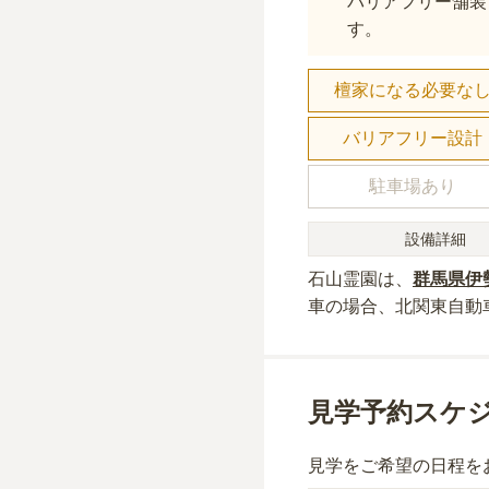
バリアフリー舗装
す。
檀家になる必要な
バリアフリー設計
駐車場あり
設備詳細
石山霊園
は、
群馬県
伊
車の場合
、北関東自動
見学予約スケ
見学をご希望の日程を