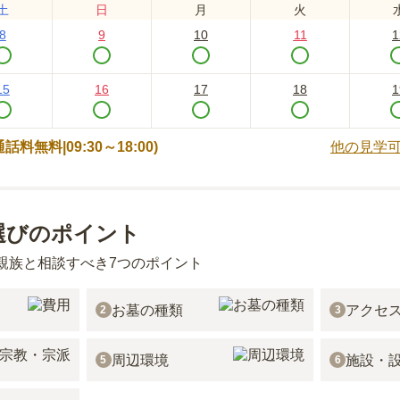
土
日
月
火
8
9
10
11
1
15
16
17
18
1
 (通話料無料|
09:30～18:00
)
他の見学
選びのポイント
親族と相談すべき7つのポイント
お墓の種類
アクセ
2
3
周辺環境
施設・
5
6