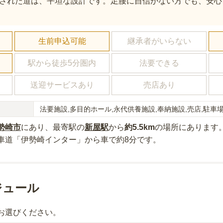
された道は、平坦な設計です。足腰に自信がない方でも、安心
し
生前申込可能
継承者がいらない
駅から徒歩5分圏内
法要できる
送迎サービスあり
売店あり
法要施設,多目的ホール,永代供養施設,奉納施設,売店,駐車場
勢崎市
にあり
、最寄駅の
新屋
駅
から
約
5.5km
の場所にあり
ます
車道「伊勢崎インター」から車で約8分
です。
ジュール
お選びください。