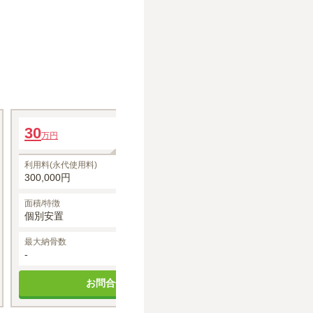
「石山観空苑」個別安置プラン
「石山観空苑」フ
30
年間管理費
40
万円
万円
5,000円
利用料(永代使用料)
利用料(永代使用料
300,000円
400,000円
面積/特徴
面積/特徴
個別安置
無制限
最大納骨数
空き状況
最大納骨数
-
空きあり
-
お問合せする
お