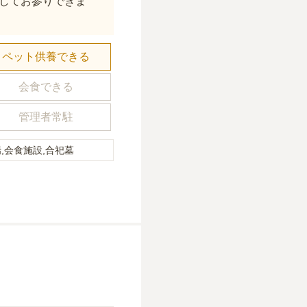
してお参りできま
ペット供養できる
会食できる
管理者常駐
,会食施設,合祀墓
。