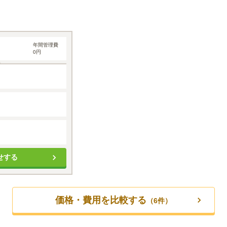
養
年間管理費
0円
せする
価格・費用を比較する
（
6
件）