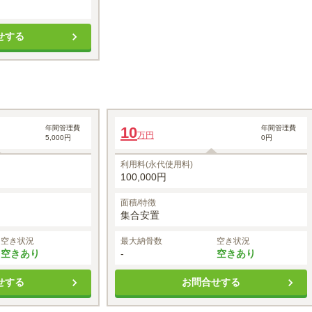
せする
納骨プラン
「石山観空苑」集合安置プラン
年間管理費
10
年間管理費
万円
5,000円
0円
5
万円
利用料(永代使用料)
100,000円
面積/特徴
集合安置
空き状況
最大納骨数
空き状況
空きあり
-
空きあり
せする
お問合せする