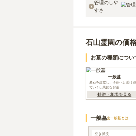
管理のしや
7
すさ
石山霊園の価
お墓の種類につい
一般墓
墓石を建立し、子孫へと受け継
でいく伝統的なお墓
特徴・相場を見る
一般墓
一般墓
とは
一般墓
空き状況