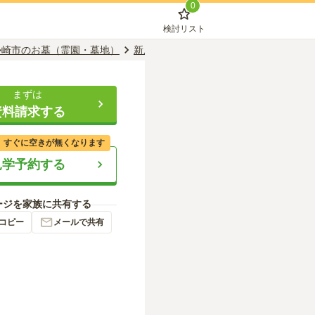
0
検討リスト
勢崎市のお墓（霊園・墓地）
新屋駅のお墓（霊園・墓地）
石山霊園
まずは
資料請求する
、すぐに空きが無くなります
見学予約する
ージを家族に共有する
コピー
メールで共有