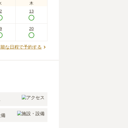
水
木
2
13
9
20
可能な日程で予約する
ス
設備