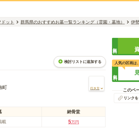
フドット
群馬県のおすすめお墓一覧ランキング（霊園・墓地）
伊
無料
検討リストに追加する
人気の区画は
無料
触町
行き方
このペ
リンクを
墓
納骨堂
掲載
5
万円