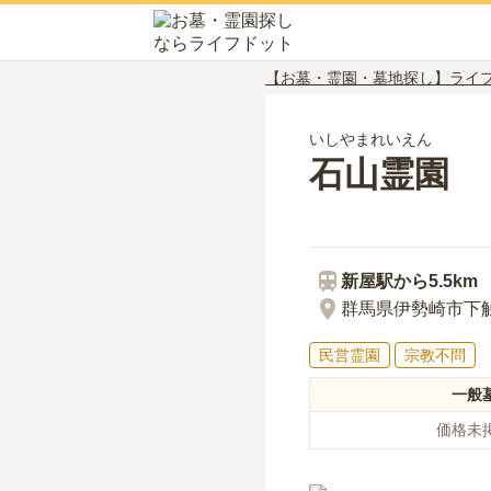
【お墓・霊園・墓地探し】ライ
いしやまれいえん
石山霊園
新屋
駅から
5.5km
群馬県伊勢崎市下
民営霊園
宗教不問
一般
価格未