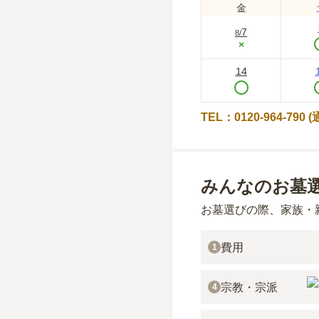
金
7
8
/
×
14
TEL：0120-964-790
みんなのお墓
お墓選びの際、家族・
費用
1
宗教・宗派
4