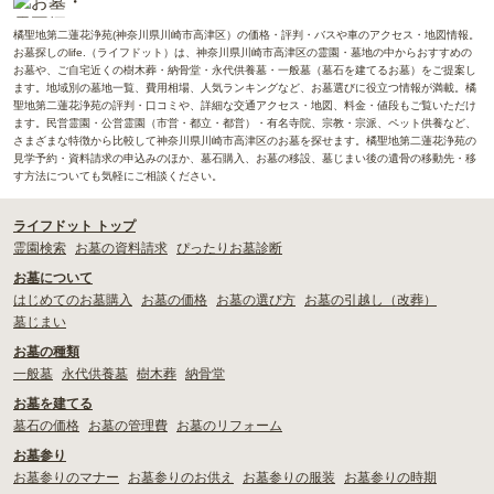
橘聖地第二蓮花浄苑(神奈川県川崎市高津区）の価格・評判・バスや車のアクセス・地図情報。
お墓探しのlife.（ライフドット）は、神奈川県川崎市高津区の霊園・墓地の中からおすすめの
お墓や、ご自宅近くの樹木葬・納骨堂・永代供養墓・一般墓（墓石を建てるお墓）をご提案し
ます。地域別の墓地一覧、費用相場、人気ランキングなど、お墓選びに役立つ情報が満載。橘
聖地第二蓮花浄苑の評判・口コミや、詳細な交通アクセス・地図、料金・値段もご覧いただけ
ます。民営霊園・公営霊園（市営・都立・都営）・有名寺院、宗教・宗派、ペット供養など、
さまざまな特徴から比較して神奈川県川崎市高津区のお墓を探せます。橘聖地第二蓮花浄苑の
見学予約・資料請求の申込みのほか、墓石購入、お墓の移設、墓じまい後の遺骨の移動先・移
す方法についても気軽にご相談ください。
ライフドット トップ
霊園検索
お墓の資料請求
ぴったりお墓診断
お墓について
はじめてのお墓購入
お墓の価格
お墓の選び方
お墓の引越し（改葬）
墓じまい
お墓の種類
一般墓
永代供養墓
樹木葬
納骨堂
お墓を建てる
墓石の価格
お墓の管理費
お墓のリフォーム
お墓参り
お墓参りのマナー
お墓参りのお供え
お墓参りの服装
お墓参りの時期