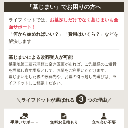
「墓じまい」でお困りの方へ
ライフドットでは、
お墓探しだけでなく墓じまいも全
面サポート！
「
何から始めればいい？
」「
費用はいくら？
」などを
解決します
墓じまいによる改葬受入が可能
橘聖地第二蓮花浄苑
に空き区画があれば、ご先祖様のご遺骨
を埋蔵し直す場所として、お墓をご利用いただけます。
墓じまいをした後の改葬先や、お墓の引っ越し先選びは、ラ
イフドットにご相談ください。
３
＼ライフドットが選ばれる
つの理由／
手厚いサポート
無料お見積もり
立ち会い不要