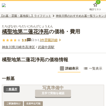
0
検討リスト
【お墓・霊園・墓地探し】ライフドット
神奈川県のおすすめお墓一覧ランキン
たちばなせいちだいにれんげじょうえん
橘聖地第二蓮花浄苑
の価格・費用
霊園詳細
3.9
口コミ
3
件
神奈川県
川崎市高津区
/
武蔵中原
駅
橘聖地第二蓮花浄苑の価格情報
詳細表示
一覧表示
一般墓
写真準備中
一般墓所
見学で実物を確認
ご家族様向け
生前申込可能