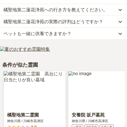
橘聖地第二蓮花浄苑への行き方を教えてください。
橘聖地第二蓮花浄苑では、一般墓が約56.2万円(墓石代別)からお求
めいただけます。
橘聖地第二蓮花浄苑の実際の評判はどうですか？
公共交通機関の場合、「溝口駅」南口3番乗り場から、［溝25系
なお、橘聖地第二蓮花浄苑がある神奈川県の相場は、一般墓が約59
統］高田町行き乗車「蓮花寺前バス停」下車約15分です。
万円（墓石代別途）です。
ペットも一緒に供養できますか？
当サイトに寄せられた総合評価は、3.9点です。特に管理状況が高
詳しいルートや地図は、本ページの「地図・交通アクセス」欄をご
お墓は、価格が高いものがよい、安いものが悪い、という訳ではあ
く評価されています。
確認ください。
りません。大切なのは、ご家族が心から納得し、安心してお参りで
はい、橘聖地第二蓮花浄苑はペット供養に対応しております。
利用者様からは「霊園の入り口に、スーパーがあるので、そこでお
きる場所を選ぶことです。
大切な家族の一員であるペットも供養できるプランをご用意してお
花やお線香を買います。食事は、近くに会館があるので、予約して
りますので、資料請求で詳細条件をご確認ください。
食事します。」といったお声をいただいております。
条件が似た霊園
橘聖地第二霊園
安養院 坂戸墓苑
神奈川県
/
川崎市高津区
神奈川県
/
川崎市高津区
一般墓
寺院墓地
在来仏教