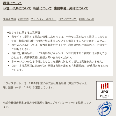
葬儀について
仏壇・仏具について
相続について
生前準備・終活について
運営者情報
利用規約
プライバシーポリシー
口コミについて
お問い合わせ
■当サイトに関する注意事項
当サイトで提供する商品の情報にあたっては、十分な注意を払って提供しておりま
すが、情報の正確性その他一切の事項についてを保証をするものではありません。
お申込みにあたっては、提携事業者のサイトや、利用規約をご確認の上、ご自身で
ご判断ください。
当社では各商品のサービス内容及びキャンペーン等に関するご質問にはお答えでき
かねます。提携事業者に直接お問い合わせください。
本ページのいかなる情報により生じた損失に対しても当社は責任を負いません。
なお、本注意事項に定めがない事項は当社が定める「利用規約」 が適用されるもの
とします。
「ライフドット」は、1984年創業の株式会社鎌倉新書（東証プライム上
場、証券コード：6184）が運営しています。
株式会社鎌倉新書は個人情報保護を目的にプライバシーマークを取得してい
ます。