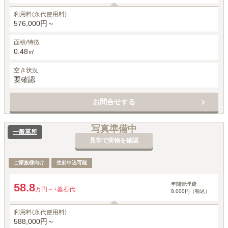
利用料(永代使用料)
576,000円～
面積/特徴
0.48㎡
空き状況
要確認
お問合せする
写真準備中
一般墓所
見学で実物を確認
ご家族様向け
生前申込可能
年間管理費
58.8
万円～
+墓石代
8,000円（税込）
利用料(永代使用料)
588,000円～