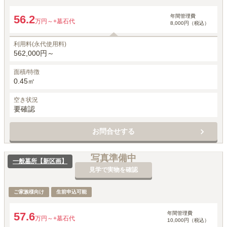
年間管理費
56.2
万円～
+墓石代
8,000円（税込）
利用料(永代使用料)
562,000円～
面積/特徴
0.45㎡
空き状況
要確認
お問合せする
写真準備中
一般墓所【新区画】
見学で実物を確認
ご家族様向け
生前申込可能
年間管理費
57.6
万円～
+墓石代
10,000円（税込）