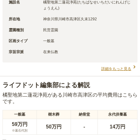
施設名
橘聖地第二蓮花浄苑(たちばなせいちだいにれんげじ
ょうえん)
所在地
神奈川県川崎市高津区久末1292
霊園種別
民営霊園
区画タイプ
一般墓
宗旨宗派
在来仏教
詳細をもっと見る
ライフドット編集部による解説
橘聖地第二蓮花浄苑
がある
川崎市高津区
の平均費用はこちら
です。
一般墓
樹木葬
納骨堂
永代供養墓
59万円
50万円
-
14万円
※墓石代別