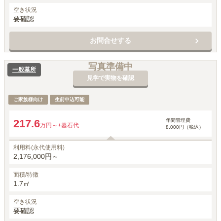
空き状況
要確認
お問合せする
写真準備中
一般墓所
見学で実物を確認
ご家族様向け
生前申込可能
年間管理費
217.6
万円～
+墓石代
8,000円（税込）
利用料(永代使用料)
2,176,000円～
面積/特徴
1.7㎡
空き状況
要確認