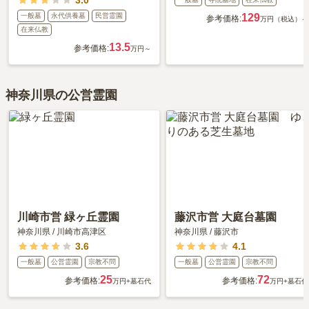
3.0
一般墓
永代供養墓
民営霊園
129
参考価格:
万円（税込）～
在来仏教
13.5
参考価格:
万円～
神奈川県の公営霊園
川崎市営 緑ヶ丘霊園
藤沢市営 大庭台墓園
神奈川県
/
川崎市高津区
神奈川県
/
藤沢市
3.6
4.1
一般墓
公営霊園
宗教不問
一般墓
公営霊園
宗教不問
25
72
参考価格:
参考価格:
万円
+墓石代
万円
+墓石代