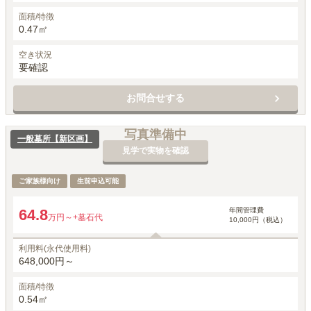
面積/特徴
0.47㎡
空き状況
要確認
お問合せする
写真準備中
一般墓所【新区画】
見学で実物を確認
ご家族様向け
生前申込可能
年間管理費
64.8
万円～
+墓石代
10,000円（税込）
利用料(永代使用料)
648,000円～
面積/特徴
0.54㎡