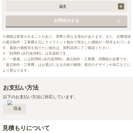
備考
ご希望の方には個人墓誌も承ります： 個人墓誌（位牌型）143,000円
（税込）

お問合せする
追加登録（契約時）1名追加毎11万円（契約後）1名追加毎22万円
※価格は変更されることがあり、実際と異なる場合があります。また、近隣地域
の墓石制作・工事費を元にライフドット独自で算出した価格が一部含まれていま
す。最新の価格等を知りたい場合は、資料請求にてご確認ください。

※「利用料 (永代使用料)」は非課税です。

※「一般墓」には利用料 (永代使用料)、墓石制作・工事費、消費税が必要です。
「墓石制作・工事費」はお選びになる石材の種類、墓石のデザインや加工などに
より異なります。
お支払い方法
以下のお支払い方法に対応しています。
現金
見積もりについて