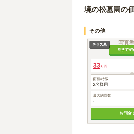
境の松墓園の
その他
写真
テラス墓
見学で実
33
万円
面積/特徴
2名様用
最大納骨数
-
お問合