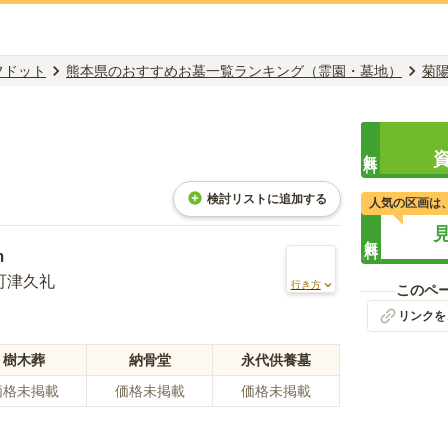
フドット
熊本県のおすすめお墓一覧ランキング（霊園・墓地）
菊
無料
検討リストに追加する
人気の区画は
無料
m
町津久礼
行き方
このペ
リンクを
樹木葬
納骨堂
永代供養墓
価格未掲載
価格未掲載
価格未掲載