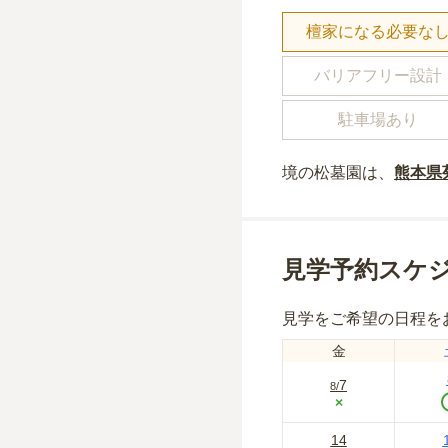
檀家になる必要な
バリアフリー設計
駐車場あり
境の松墓園
は、
熊本県
見学予約スケ
見学をご希望の日程を
金
7
8
/
×
14