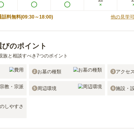
×
 (通話料無料|
09:30～18:00
)
他の見学
選びのポイント
親族と相談すべき7つのポイント
お墓の種類
アクセ
2
3
周辺環境
施設・
5
6