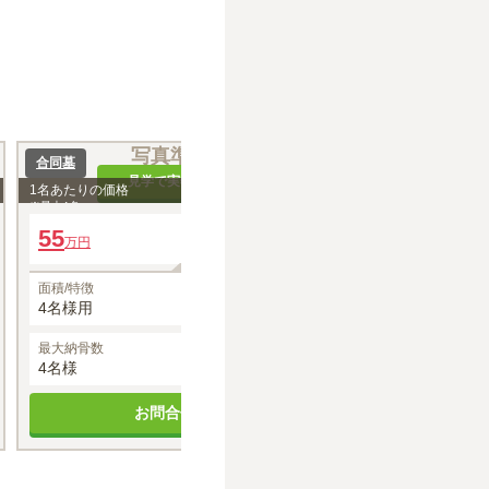
写真準備中
写
合同墓
合同墓
見学で実物を確認
見
1名あたりの価格
14
1名あたりの価格
約
万円
※最大
4
名
※最大
4
名
55
年間管理費
57.2
万円
万円
0円
面積/特徴
面積/特徴
4名様用
4名様用
最大納骨数
空き状況
最大納骨数
4名様
空きあり
4名様
お問合せする
お