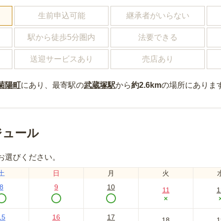
し
生前申込可能
継承者がいらない
駅から徒歩5分圏内
法要できる
送迎サービスあり
売店あり
菊陽町
にあり
、最寄駅の
武蔵塚
駅
から
約
2.6km
の場所にあり
ま
ジュール
お選びください。
土
日
月
火
8
9
10
11
1
×
15
16
17
18
1