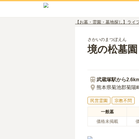
【お墓・霊園・墓地探し】ライ
さかいのまつぼえん
境の松墓園
武蔵塚
駅から
2.6k
熊本県菊池郡菊陽
民営霊園
宗教不問
一般墓
価格未掲載