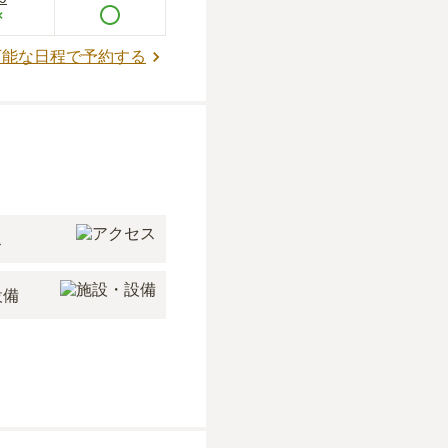
×
可能な日程で予約する
ス
設備