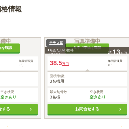
価格情報
準備中
写真準備中
テラス墓
物を確認
見学で実物を確認
1名あたりの価格
13
約
万円
※最大
3
名
年間管理費
38.5
年間管理費
万円
0円
0円
面積/特徴
3名様用
空き状況
最大納骨数
空き状況
空きあり
3名様
空きあり
せする
お問合せする