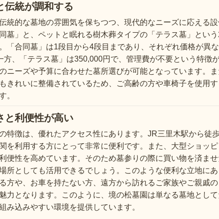
と伝統が調和する
伝統的な墓地の雰囲気を保ちつつ、現代的なニーズに応える設
同墓」と、ペットと眠れる樹木葬タイプの「テラス墓」という
。「合同墓」は1段目から4段目まであり、それぞれ価格が異なりま
）。一方、「テラス墓」は350,000円で、管理費が不要という特
のニーズや予算に合わせた墓所選びが可能となっています。ま
もきれいに整備されているため、ご高齢の方や車椅子を使用す
す。
さと利便性が高い
の特徴は、優れたアクセス性にあります。JR三里木駅から徒歩
関を利用する方にとって非常に便利です。また、大型ショッピ
利便性を高めています。そのため墓参りの際に買い物を済ませ
場所としても活用できるでしょう。このような便利な立地にあ
る方や、お車を持たない方、遠方から訪れるご家族やご親戚の
魅力となります。このように、境の松墓園は単なる墓地として
組み込みやすい環境を提供しています。