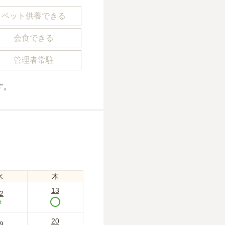
ペット供養できる
会食できる
管理者常駐
す。
水
木
13
2
×
20
9