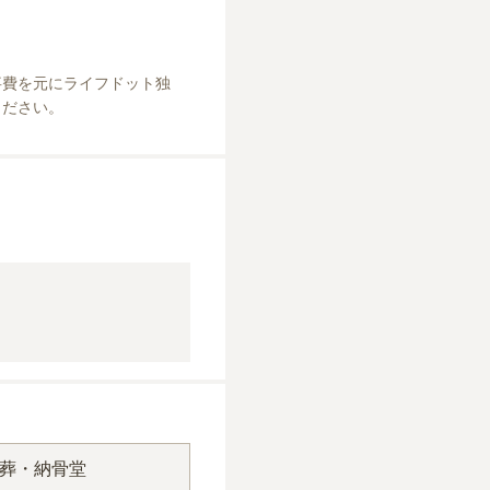
事費を元にライフドット独
ください。
葬・納骨堂