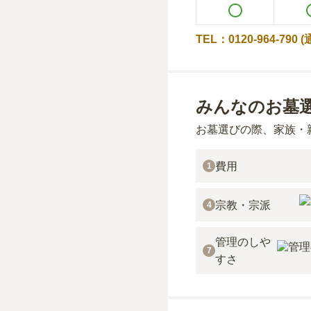
TEL：0120-964-790
みんなのお墓
お墓選びの際、家族・
費用
1
宗教・宗派
4
管理のしや
7
すさ