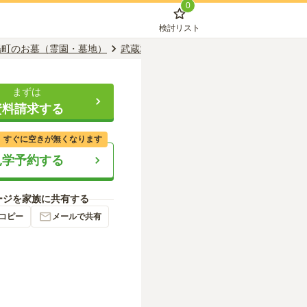
0
検討リスト
陽町のお墓（霊園・墓地）
武蔵塚駅のお墓（霊園・墓地）
境の松墓
まずは
資料請求する
、すぐに空きが無くなります
見学予約する
ージを家族に共有する
コピー
メールで共有