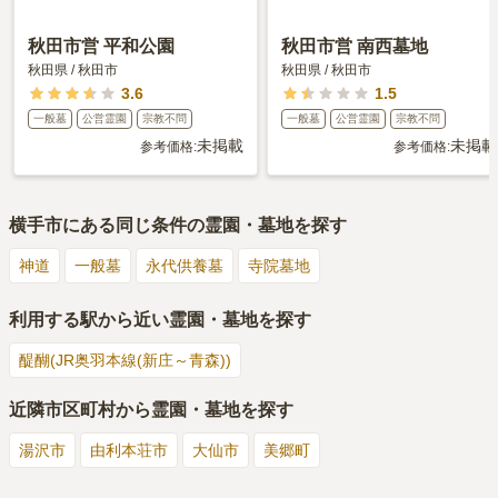
秋田市営 平和公園
秋田市営 南西墓地
秋田県
/
秋田市
秋田県
/
秋田市
3.6
1.5
一般墓
公営霊園
宗教不問
一般墓
公営霊園
宗教不問
未掲載
未掲載
参考価格:
参考価格:
横手市
にある同じ条件の霊園・墓地を探す
神道
一般墓
永代供養墓
寺院墓地
利用する駅から近い霊園・墓地を探す
醍醐(JR奥羽本線(新庄～青森))
近隣市区町村から霊園・墓地を探す
湯沢市
由利本荘市
大仙市
美郷町