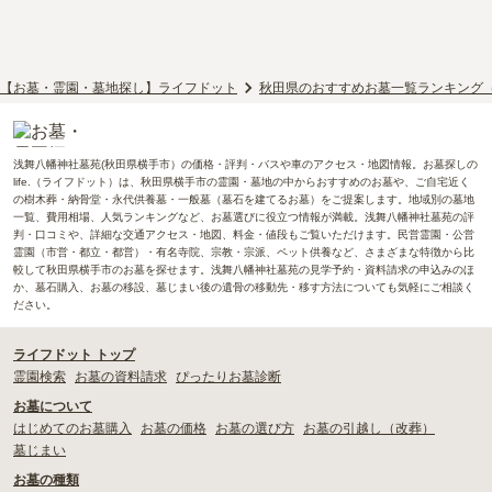
【お墓・霊園・墓地探し】ライフドット
秋田県のおすすめお墓一覧ランキング
浅舞八幡神社墓苑(秋田県横手市）の価格・評判・バスや車のアクセス・地図情報。お墓探しの
life.（ライフドット）は、秋田県横手市の霊園・墓地の中からおすすめのお墓や、ご自宅近く
の樹木葬・納骨堂・永代供養墓・一般墓（墓石を建てるお墓）をご提案します。地域別の墓地
一覧、費用相場、人気ランキングなど、お墓選びに役立つ情報が満載。浅舞八幡神社墓苑の評
判・口コミや、詳細な交通アクセス・地図、料金・値段もご覧いただけます。民営霊園・公営
霊園（市営・都立・都営）・有名寺院、宗教・宗派、ペット供養など、さまざまな特徴から比
較して秋田県横手市のお墓を探せます。浅舞八幡神社墓苑の見学予約・資料請求の申込みのほ
か、墓石購入、お墓の移設、墓じまい後の遺骨の移動先・移す方法についても気軽にご相談く
ださい。
ライフドット トップ
霊園検索
お墓の資料請求
ぴったりお墓診断
お墓について
はじめてのお墓購入
お墓の価格
お墓の選び方
お墓の引越し（改葬）
墓じまい
お墓の種類