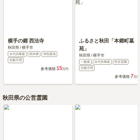
横手の郷 西法寺
ふるさと秋田「本郷町墓
秋田県
/
横手市
苑」
永代供養墓
樹木葬
寺院墓地
秋田県
/
横手市
宗教不問
一般墓
永代供養墓
民営霊園
15
宗教不問
参考価格:
万円
7
参考価格:
万円
秋田県の公営霊園