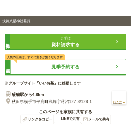
浅舞八幡神社墓苑
まずは
無料
資料請求する
人気の区画は、すぐに空きが無くなります
見学予約する
無料
※グループサイト『いいお墓』に移動します
醍醐
駅から
4.8km
秋田県横手市平鹿町浅舞字蔣沼127-3/128-1
行き方
このページを家族に共有する
LINEで共有
リンクをコピー
メールで共有