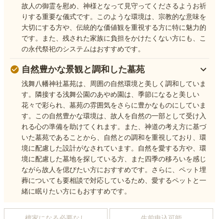
故人の御霊を慰め、神様となって見守ってくださるようお祈
りする重要な儀式です。このような環境は、宗教的な意味を
大切にする方や、伝統的な価値観を重視する方に特に魅力的
です。また、残された家族に負担をかけたくない方にも、こ
の永代祭祀のシステムはおすすめです。
自然豊かな景観と調和した墓苑
浅舞八幡神社墓苑は、周囲の自然環境と美しく調和していま
す。隣接する浅舞公園のあやめ園は、季節になると美しい
花々で彩られ、墓苑の雰囲気をさらに豊かなものにしていま
す。この自然豊かな環境は、故人を自然の一部として受け入
れる心の準備を助けてくれます。また、神道の考え方に基づ
いた墓苑であることから、自然との調和を重視しており、環
境に配慮した設計がなされています。自然を愛する方や、環
境に配慮した墓地を探している方、また四季の移ろいを感じ
ながら故人を偲びたい方におすすめです。さらに、ペット埋
葬についても要相談で対応しているため、愛するペットと一
緒に眠りたい方にもおすすめです。
檀家になる必要なし
生前申込可能