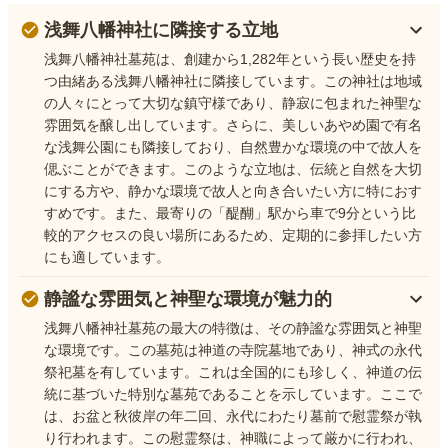
浅舞八幡神社に隣接する立地
浅舞八幡神社墓苑は、創建から1,282年という長い歴史を持
つ由緒ある浅舞八幡神社に隣接しています。この神社は地域
の人々にとって大切な鎮守様であり、静寂に包まれた神聖な
雰囲気を醸し出しています。さらに、美しいあやめ園で有名
な浅舞公園にも隣接しており、自然豊かな環境の中で故人を
偲ぶことができます。このような立地は、伝統と自然を大切
にする方や、静かな環境で故人と向き合いたい方に特におす
すめです。また、最寄りの「醍醐」駅から車で9分という比
較的アクセスの良い場所にあるため、定期的に参拝したい方
にも適しています。
静謐な雰囲気と神聖な環境が魅力的
浅舞八幡神社墓苑の最大の特徴は、その静謐な雰囲気と神聖
な環境です。この墓苑は神道の寺院墓地であり、神式の永代
祭祀墓を有しています。これは全国的にも珍しく、神道の伝
統に基づいた特別な墓苑であることを示しています。ここで
は、お盆と秋彼岸の年二回、永代にわたり墓前で慰霊祭が執
り行われます。この慰霊祭は、神職によって厳かに行われ、