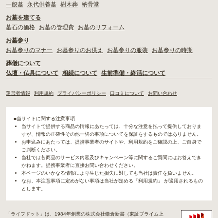
一般墓
永代供養墓
樹木葬
納骨堂
お墓を建てる
墓石の価格
お墓の管理費
お墓のリフォーム
お墓参り
お墓参りのマナー
お墓参りのお供え
お墓参りの服装
お墓参りの時期
葬儀について
仏壇・仏具について
相続について
生前準備・終活について
運営者情報
利用規約
プライバシーポリシー
口コミについて
お問い合わせ
■当サイトに関する注意事項
当サイトで提供する商品の情報にあたっては、十分な注意を払って提供しておりま
すが、情報の正確性その他一切の事項についてを保証をするものではありません。
お申込みにあたっては、提携事業者のサイトや、利用規約をご確認の上、ご自身で
ご判断ください。
当社では各商品のサービス内容及びキャンペーン等に関するご質問にはお答えでき
かねます。提携事業者に直接お問い合わせください。
本ページのいかなる情報により生じた損失に対しても当社は責任を負いません。
なお、本注意事項に定めがない事項は当社が定める「利用規約」 が適用されるもの
とします。
「ライフドット」は、1984年創業の株式会社鎌倉新書（東証プライム上