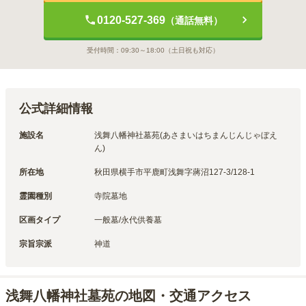
0120-527-369
（通話無料）
受付時間：
09:30～18:00
（土日祝も対応）
公式詳細情報
施設名
浅舞八幡神社墓苑(あさまいはちまんじんじゃぼえ
ん)
所在地
秋田県横手市平鹿町浅舞字蔣沼127-3/128-1
霊園種別
寺院墓地
区画タイプ
一般墓/永代供養墓
宗旨宗派
神道
浅舞八幡神社墓苑の地図・交通アクセス