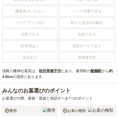
継承者がいらない
ペット供養できる
バリアフリー設計
駅から徒歩5分圏内
法要できる
会食できる
駐車場あり
送迎サービスあり
売店あり
管理者常駐
浅舞八幡神社墓苑
は、
秋田県
横手市
にあり
、最寄駅の
醍醐
駅
から
約
4.8km
の場所にあり
ます。
みんなのお墓選びのポイント
お墓選びの際、家族・親族と相談すべき7つのポイント
費用
お墓の種類
1
2