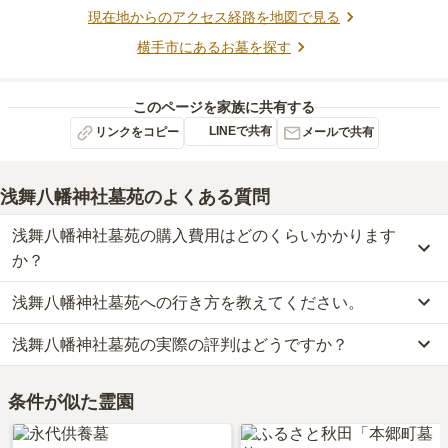
現在地からのアクセス経路を地図で見る
横手市
にあるお墓を探す
このページを家族に共有する
LINEで共有
リンクをコピー
メールで共有
浅舞八幡神社墓苑
のよくある質問
浅舞八幡神社墓苑の購入費用はどのくらいかかります
か？
浅舞八幡神社墓苑への行き方を教えてください。
浅舞八幡神社墓苑の現在の販売価格については現在調査中です。
お墓は、価格が高いものがよい、安いものが悪い、という訳ではあ
浅舞八幡神社墓苑の実際の評判はどうですか？
浅舞八幡神社墓苑への行き方は現在調査中です。
りません。大切なのは、ご家族が心から納得し、安心してお参りで
詳細な行き方や送迎バスの有無については、資料請求で最新の情報
きる場所を選ぶことです。
浅舞八幡神社墓苑の口コミはまだ投稿されておりません。
をご確認ください。
条件が似た霊園
口コミはあくまで一つの目安です。資料請求や現地見学を通して、
ご自身の目で雰囲気を確認してみることをおすすめします。