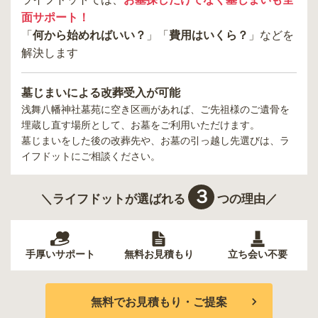
面サポート！
「
何から始めればいい？
」「
費用はいくら？
」などを
解決します
墓じまいによる改葬受入が可能
浅舞八幡神社墓苑
に空き区画があれば、ご先祖様のご遺骨を
埋蔵し直す場所として、お墓をご利用いただけます。
墓じまいをした後の改葬先や、お墓の引っ越し先選びは、ラ
イフドットにご相談ください。
３
＼ライフドットが選ばれる
つの理由／
手厚いサポート
無料お見積もり
立ち会い不要
無料でお見積もり・ご提案