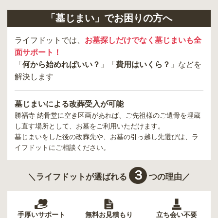
「墓じまい」でお困りの方へ
ライフドットでは、
お墓探しだけでなく墓じまいも全
面サポート！
「
何から始めればいい？
」「
費用はいくら？
」などを
解決します
墓じまいによる改葬受入が可能
勝福寺 納骨堂
に空き区画があれば、ご先祖様のご遺骨を埋蔵
し直す場所として、お墓をご利用いただけます。
墓じまいをした後の改葬先や、お墓の引っ越し先選びは、ラ
イフドットにご相談ください。
３
＼ライフドットが選ばれる
つの理由／
手厚いサポート
無料お見積もり
立ち会い不要