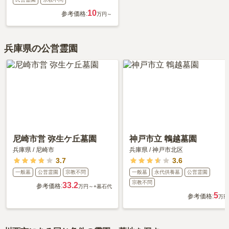
10
参考価格:
万円～
兵庫県の公営霊園
尼崎市営 弥生ケ丘墓園
神戸市立 鵯越墓園
兵庫県
/
尼崎市
兵庫県
/
神戸市北区
3.7
3.6
一般墓
公営霊園
宗教不問
一般墓
永代供養墓
公営霊園
宗教不問
33.2
参考価格:
万円～
+墓石代
5
参考価格:
万円