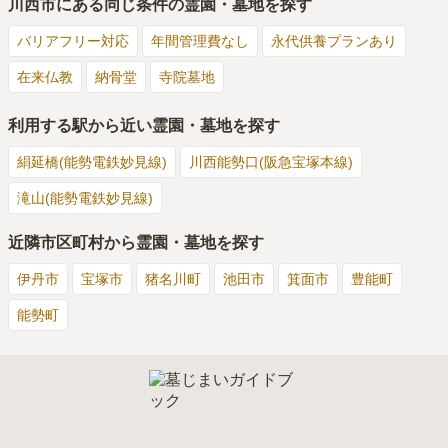
川西市
にある同じ条件の霊園・墓地を探す
バリアフリー対応
年間管理費なし
永代供養プランあり
在来仏教
納骨堂
寺院墓地
利用する駅から近い霊園・墓地を探す
絹延橋(能勢電鉄妙見線)
川西能勢口(阪急宝塚本線)
滝山(能勢電鉄妙見線)
近隣市区町村から霊園・墓地を探す
伊丹市
宝塚市
猪名川町
池田市
箕面市
豊能町
能勢町