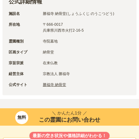
公式詳細情報
施設名
勝福寺 納骨堂(しょうふくじ のうこつどう)
所在地
〒
666-0017
兵庫県川西市火打2-16-5
霊園種別
寺院墓地
区画タイプ
納骨堂
宗旨宗派
在来仏教
経営主体
宗教法人 勝福寺
公式サイト
勝福寺 納骨堂
＼ かんたん1分 ／
無料
この霊園にお問い合わせ
最新の空き状況や価格詳細がわかる！