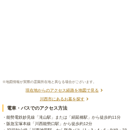
※地図情報が実際の霊園所在地と異なる場合がございます。
現在地からのアクセス経路を地図で見る
川西市
にあるお墓を探す
電車・バスでのアクセス方法
・能勢電鉄妙見線「滝山駅」または「絹延橋駅」から徒歩約11分

・阪急宝塚本線「川西能勢口駅」から徒歩約12分

・JR福知山線「川西池田駅」から阪急バス［1・3・4・6・9/49・23