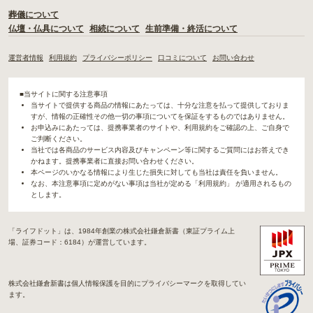
葬儀について
仏壇・仏具について
相続について
生前準備・終活について
運営者情報
利用規約
プライバシーポリシー
口コミについて
お問い合わせ
■当サイトに関する注意事項
当サイトで提供する商品の情報にあたっては、十分な注意を払って提供しておりま
すが、情報の正確性その他一切の事項についてを保証をするものではありません。
お申込みにあたっては、提携事業者のサイトや、利用規約をご確認の上、ご自身で
ご判断ください。
当社では各商品のサービス内容及びキャンペーン等に関するご質問にはお答えでき
かねます。提携事業者に直接お問い合わせください。
本ページのいかなる情報により生じた損失に対しても当社は責任を負いません。
なお、本注意事項に定めがない事項は当社が定める「利用規約」 が適用されるもの
とします。
「ライフドット」は、1984年創業の株式会社鎌倉新書（東証プライム上
場、証券コード：6184）が運営しています。
株式会社鎌倉新書は個人情報保護を目的にプライバシーマークを取得してい
ます。