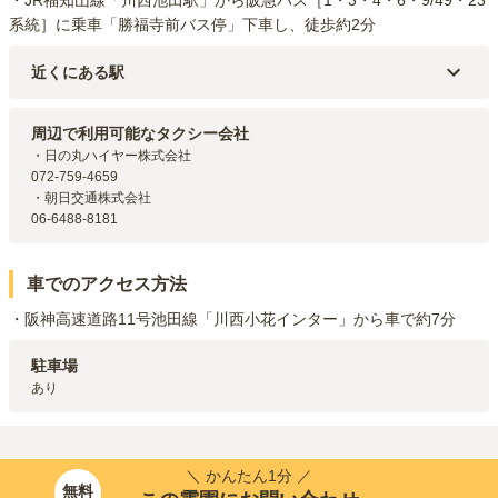
系統］に乗車「勝福寺前バス停」下車し、徒歩約2分
近くにある駅
能勢電鉄妙見線
絹延橋
駅（
968m
）
阪急宝塚本線
川西能勢口
駅（
1.2km
）
周辺で利用可能なタクシー会社
能勢電鉄妙見線
滝山
駅（
1.4km
）
・日の丸ハイヤー株式会社

能勢電鉄妙見線
鶯の森
駅（
2km
）
072-759-4659

阪急宝塚本線
雲雀丘花屋敷
駅（
2.5km
）
・朝日交通株式会社

06-6488-8181
車でのアクセス方法
・阪神高速道路11号池田線「川西小花インター」から車で約7分
駐車場
あり
＼ かんたん1分 ／
無料