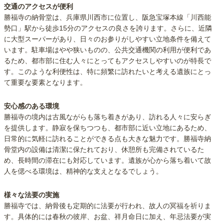
交通のアクセスが便利
勝福寺の納骨堂は、兵庫県川西市に位置し、阪急宝塚本線「川西能
勢口」駅から徒歩15分のアクセスの良さを誇ります。さらに、近隣
に大型スーパーがあり、日々のお参りがしやすい立地条件を備えて
います。駐車場はやや狭いものの、公共交通機関の利用が便利であ
るため、都市部に住む人々にとってもアクセスしやすいのが特長で
す。このような利便性は、特に頻繁に訪れたいと考える遺族にとっ
て重要な要素となります。
安心感のある環境
勝福寺の境内は古風ながらも落ち着きがあり、訪れる人々に安らぎ
を提供します。静寂を保ちつつも、都市部に近い立地にあるため、
日常的に気軽に訪れることができる点も大きな魅力です。勝福寺納
骨堂内の設備は清潔に保たれており、休憩所も完備されているた
め、長時間の滞在にも対応しています。遺族が心から落ち着いて故
人を偲べる環境は、精神的な支えとなるでしょう。
様々な法要の実施
勝福寺では、納骨後も定期的に法要が行われ、故人の冥福を祈りま
す。具体的には春秋の彼岸、お盆、祥月命日に加え、年忌法要が実