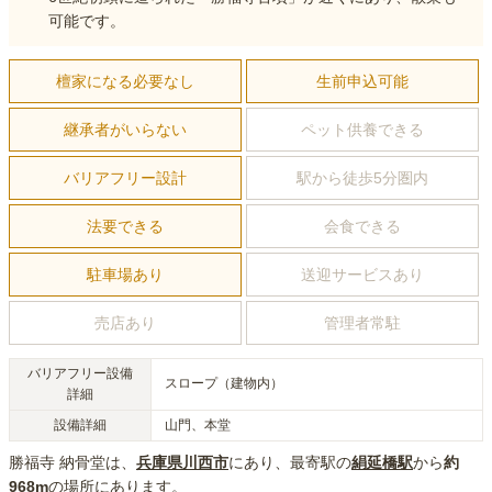
可能です。
檀家になる必要なし
生前申込可能
継承者がいらない
ペット供養できる
バリアフリー設計
駅から徒歩5分圏内
法要できる
会食できる
駐車場あり
送迎サービスあり
売店あり
管理者常駐
バリアフリー設備
スロープ（建物内）
詳細
設備詳細
山門、本堂
勝福寺 納骨堂
は、
兵庫県
川西市
にあり
、最寄駅の
絹延橋
駅
から
約
968m
の場所にあり
ます。