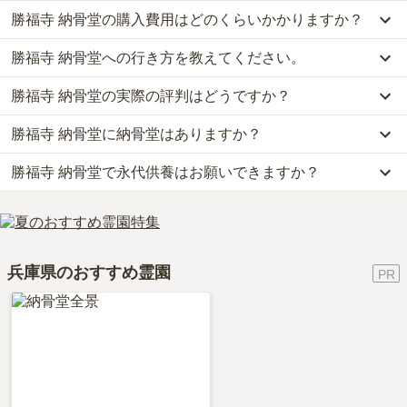
勝福寺 納骨堂の購入費用はどのくらいかかりますか？
勝福寺 納骨堂への行き方を教えてください。
勝福寺 納骨堂では、納骨堂が約80万円からお求めいただけます。
なお、勝福寺 納骨堂がある兵庫県の相場は、納骨堂が約95万円で
勝福寺 納骨堂の実際の評判はどうですか？
公共交通機関の場合、能勢電鉄妙見線「滝山駅」または「絹延橋
す。
駅」から徒歩約11分です。
お墓は、価格が高いものがよい、安いものが悪い、という訳ではあ
勝福寺 納骨堂に納骨堂はありますか？
勝福寺 納骨堂の口コミはまだ投稿されておりません。
車の場合、阪神高速道路11号池田線「川西小花インター」から車で
りません。大切なのは、ご家族が心から納得し、安心してお参りで
口コミはあくまで一つの目安です。資料請求や現地見学を通して、
約7分です。
きる場所を選ぶことです。
勝福寺 納骨堂で永代供養はお願いできますか？
はい、勝福寺 納骨堂には1種類の納骨堂がございます。
ご自身の目で雰囲気を確認してみることをおすすめします。
詳しいルートや地図は、本ページの「地図・交通アクセス」欄をご
費用は、約80万円からとなっております。
確認ください。
はい、勝福寺 納骨堂は永代供養に対応しています。
勝福寺 納骨堂がある兵庫県の納骨堂の相場価格は、約95万円で
費用は、約80万円からとなっております。
す。
勝福寺 納骨堂がある兵庫県の永代供養墓の相場価格は、約55万円
納骨堂
について詳しく知りたい方は『
納骨堂とは？お墓との違い・
兵庫県のおすすめ霊園
です。
費用・デメリットを解説！
』をご覧ください。
永代供養について詳しく知りたい方は『
永代供養墓をわかりやすく
解説！
』をご覧ください。