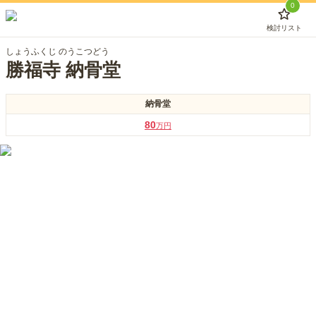
0
検討リスト
しょうふくじ のうこつどう
勝福寺 納骨堂
納骨堂
80
万円