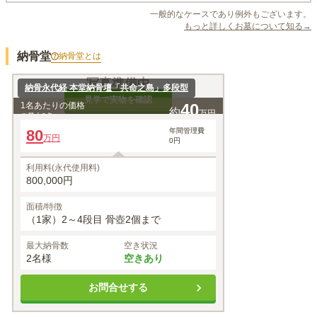
一般的なケースであり例外もございます。
もっと詳しくお墓について知る→
納骨堂
納骨堂
とは
写真準備中
納骨永代経 本堂納骨壇「共命之島」多段型
見学で実物を確認
1名あたりの価格
40
約
万円
※最大
2
名
80
年間管理費
万円
0円
利用料(永代使用料)
800,000円
面積/特徴
（1家）2～4段目 骨壺2個まで
最大納骨数
空き状況
2名様
空きあり
お問合せする