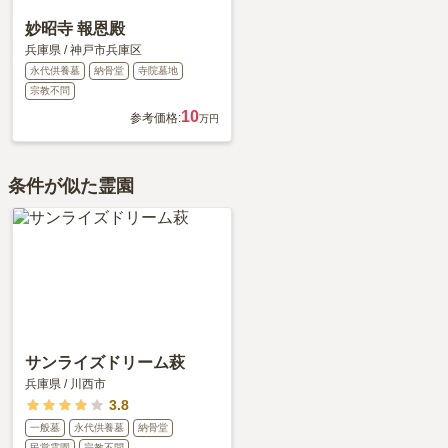
妙昭寺 報恩殿
兵庫県
/
神戸市兵庫区
永代供養墓
納骨堂
寺院墓地
宗教不問
10
参考価格:
万円
条件が似た霊園
サンライズドリーム萩
兵庫県
/
川西市
3.8
一般墓
永代供養墓
納骨堂
民営霊園
宗教不問