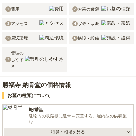
費用
お墓の種類
1
2
アクセス
宗教・宗派
3
4
周辺環境
施設・設備
5
6
管理の
しやす
7
さ
勝福寺 納骨堂の価格情報
お墓の種類について
納骨堂
建物内の収蔵棚に遺骨を安置する、屋内型の供養施
設
特徴・相場を見る