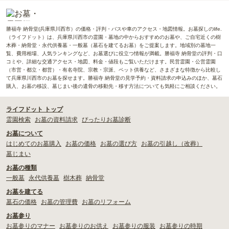
勝福寺 納骨堂(兵庫県川西市）の価格・評判・バスや車のアクセス・地図情報。お墓探しのlife.
（ライフドット）は、兵庫県川西市の霊園・墓地の中からおすすめのお墓や、ご自宅近くの樹
木葬・納骨堂・永代供養墓・一般墓（墓石を建てるお墓）をご提案します。地域別の墓地一
覧、費用相場、人気ランキングなど、お墓選びに役立つ情報が満載。勝福寺 納骨堂の評判・口
コミや、詳細な交通アクセス・地図、料金・値段もご覧いただけます。民営霊園・公営霊園
（市営・都立・都営）・有名寺院、宗教・宗派、ペット供養など、さまざまな特徴から比較し
て兵庫県川西市のお墓を探せます。勝福寺 納骨堂の見学予約・資料請求の申込みのほか、墓石
購入、お墓の移設、墓じまい後の遺骨の移動先・移す方法についても気軽にご相談ください。
ライフドット トップ
霊園検索
お墓の資料請求
ぴったりお墓診断
お墓について
はじめてのお墓購入
お墓の価格
お墓の選び方
お墓の引越し（改葬）
墓じまい
お墓の種類
一般墓
永代供養墓
樹木葬
納骨堂
お墓を建てる
墓石の価格
お墓の管理費
お墓のリフォーム
お墓参り
お墓参りのマナー
お墓参りのお供え
お墓参りの服装
お墓参りの時期