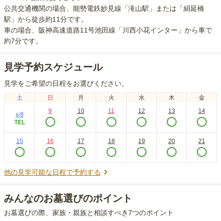
公共交通機関の場合
、能勢電鉄妙見線「滝山駅」または「絹延橋
駅」から徒歩約11分
です。
車の場合
、阪神高速道路11号池田線「川西小花インター」から車で
約7分
です。
見学予約スケジュール
見学をご希望の日程をお選びください。
土
日
月
火
水
木
金
9
10
11
12
13
14
8
8
/
TEL
15
16
17
18
19
20
21
他の見学可能な日程で予約する
みんなのお墓選びのポイント
お墓選びの際、家族・親族と相談すべき7つのポイント