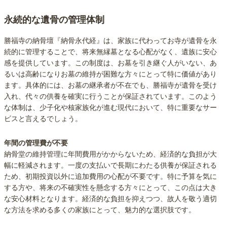
永続的な遺骨の管理体制
勝福寺の納骨壇『納骨永代経』は、家族に代わってお寺が遺骨を永
続的に管理することで、将来無縁墓となる心配がなく、遺族に安心
感を提供しています。この制度は、お墓を引き継ぐ人がいない、あ
るいは高齢になりお墓の維持が困難な方々にとって特に価値があり
ます。具体的には、お墓の継承者が不在でも、勝福寺が遺骨を受け
入れ、代々の供養を確実に行うことが保証されています。このよう
な体制は、少子化や核家族化が進む現代において、特に重要なサー
ビスと言えるでしょう。
年間の管理費が不要
納骨堂の維持管理に年間費用がかからないため、経済的な負担が大
幅に軽減されます。一度の支払いで長期にわたる供養が保証される
ため、初期投資以外に追加費用の心配が不要です。特に予算を気に
する方や、将来の不確実性を懸念する方々にとって、この点は大き
な安心材料となります。経済的な負担を抑えつつ、故人を敬う適切
な方法を求める多くの家族にとって、魅力的な選択肢です。