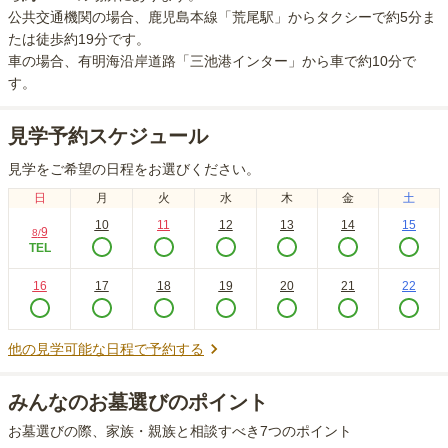
公共交通機関の場合
、鹿児島本線「荒尾駅」からタクシーで約5分ま
たは徒歩約19分
です。
車の場合
、有明海沿岸道路「三池港インター」から車で約10分
で
す。
見学予約スケジュール
見学をご希望の日程をお選びください。
日
月
火
水
木
金
土
10
11
12
13
14
15
9
8
/
TEL
16
17
18
19
20
21
22
他の見学可能な日程で予約する
みんなのお墓選びのポイント
お墓選びの際、家族・親族と相談すべき7つのポイント