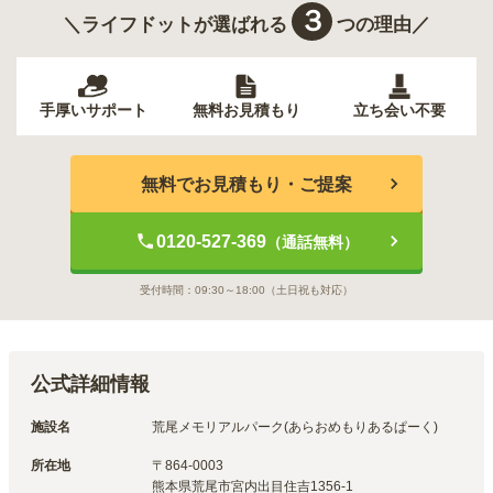
３
＼ライフドットが選ばれる
つの理由／
手厚いサポート
無料お見積もり
立ち会い不要
無料でお見積もり・ご提案
0120-527-369
（通話無料）
受付時間：
09:30～18:00
（土日祝も対応）
公式詳細情報
施設名
荒尾メモリアルパーク(あらおめもりあるぱーく)
所在地
〒
864-0003
熊本県荒尾市宮内出目住吉1356-1