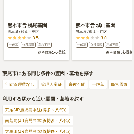
熊本市営 桃尾墓園
熊本市営 城山墓園
熊本県
/
熊本市東区
熊本県
/
熊本市西区
3.5
3.0
一般墓
公営霊園
宗教不問
一般墓
公営霊園
宗教不問
未掲載
未掲載
参考価格:
参考価格:
荒尾市
にある同じ条件の霊園・墓地を探す
年間管理費なし
管理人常駐
宗教不問
一般墓
民営霊園
利用する駅から近い霊園・墓地を探す
荒尾(JR鹿児島本線(博多～八代))
南荒尾(JR鹿児島本線(博多～八代))
大牟田(JR鹿児島本線(博多～八代))