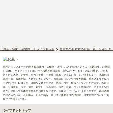
【お墓・霊園・墓地探し】ライフドット
熊本県のおすすめお墓一覧ランキング
荒尾メモリアルパーク(熊本県荒尾市）の価格・評判・バスや車のアクセス・地図情報。お墓探
しのlife.（ライフドット）は、熊本県荒尾市の霊園・墓地の中からおすすめのお墓や、ご自宅
近くの樹木葬・納骨堂・永代供養墓・一般墓（墓石を建てるお墓）をご提案します。地域別の
墓地一覧、費用相場、人気ランキングなど、お墓選びに役立つ情報が満載。荒尾メモリアルパ
ークの評判・口コミや、詳細な交通アクセス・地図、料金・値段もご覧いただけます。民営霊
園・公営霊園（市営・都立・都営）・有名寺院、宗教・宗派、ペット供養など、さまざまな特
徴から比較して熊本県荒尾市のお墓を探せます。荒尾メモリアルパークの見学予約・資料請求
の申込みのほか、墓石購入、お墓の移設、墓じまい後の遺骨の移動先・移す方法についても気
軽にご相談ください。
ライフドット トップ