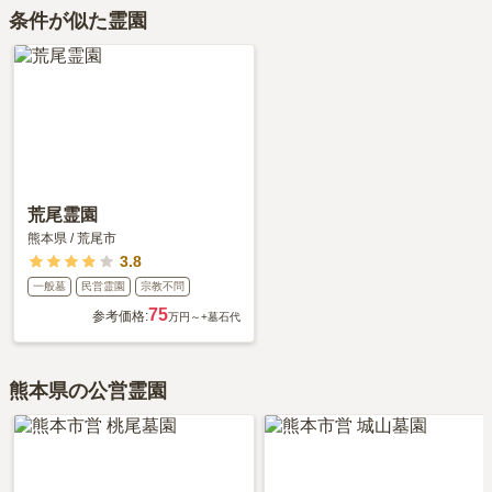
荒尾メモリアルパークの口コミはまだ投稿されておりません。
車の場合、有明海沿岸道路「三池港インター」から車で約10分で
お墓は、価格が高いものがよい、安いものが悪い、という訳ではあ
条件が似た霊園
口コミはあくまで一つの目安です。資料請求や現地見学を通して、
す。
りません。大切なのは、ご家族が心から納得し、安心してお参りで
ご自身の目で雰囲気を確認してみることをおすすめします。
詳しいルートや地図は、本ページの「地図・交通アクセス」欄をご
きる場所を選ぶことです。
確認ください。
荒尾霊園
熊本県
/
荒尾市
3.8
一般墓
民営霊園
宗教不問
75
参考価格:
万円～
+墓石代
熊本県の公営霊園