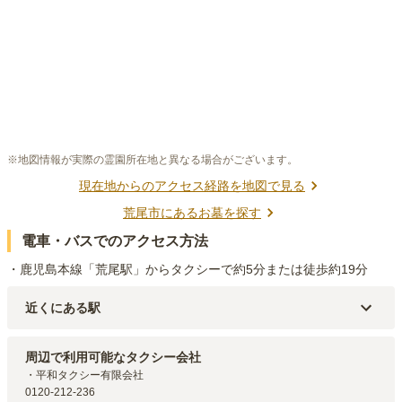
※地図情報が実際の霊園所在地と異なる場合がございます。
現在地からのアクセス経路を地図で見る
荒尾市
にあるお墓を探す
電車・バスでのアクセス方法
・鹿児島本線「荒尾駅」からタクシーで約5分または徒歩約19分
近くにある駅
JR鹿児島本線(博多～八代)
荒尾
駅（
1.5km
）
JR鹿児島本線(博多～八代)
南荒尾
駅（
3.6km
）
周辺で利用可能なタクシー会社
JR鹿児島本線(博多～八代)
大牟田
駅（
4.8km
）
・平和タクシー有限会社

0120-212-236
