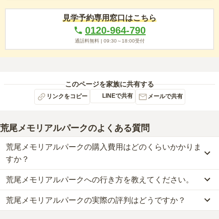
見学予約専用窓口はこちら
0120-964-790
通話料無料 |
09:30～18:00
受付
このページを家族に共有する
LINEで共有
リンクをコピー
メールで共有
荒尾メモリアルパーク
のよくある質問
荒尾メモリアルパークの購入費用はどのくらいかかりま
すか？
荒尾メモリアルパークへの行き方を教えてください。
荒尾メモリアルパークでは、一般墓が約50万円からお求めいただけ
ます。
荒尾メモリアルパークの実際の評判はどうですか？
公共交通機関の場合、鹿児島本線「荒尾駅」からタクシーで約5分
なお、荒尾メモリアルパークがある熊本県の相場は、一般墓が約52
または徒歩約19分です。
万円（墓石代別途）です。