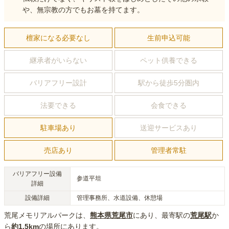
や、無宗教の方でもお墓を持てます。
檀家になる必要なし
生前申込可能
継承者がいらない
ペット供養できる
バリアフリー設計
駅から徒歩5分圏内
法要できる
会食できる
駐車場あり
送迎サービスあり
売店あり
管理者常駐
バリアフリー設備
参道平坦
詳細
設備詳細
管理事務所、水道設備、休憩場
荒尾メモリアルパーク
は、
熊本県
荒尾市
にあり
、最寄駅の
荒尾
駅
か
ら
約
1.5km
の場所にあり
ます。