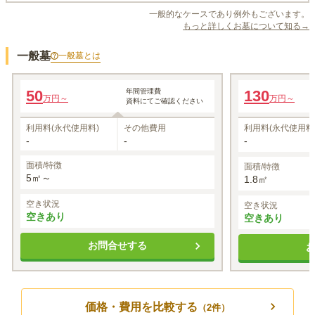
一般的なケースであり例外もございます。
もっと詳しくお墓について知る→
一般墓
一般墓
とは
自由墓地
規格墓地
50
年間管理費
130
万円～
万円～
資料にてご確認ください
利用料(永代使用料)
その他費用
利用料(永代使用料
-
-
-
面積/特徴
面積/特徴
5㎡～
1.8㎡
空き状況
空き状況
空きあり
空きあり
お問合せする
価格・費用を比較する
（
2
件）