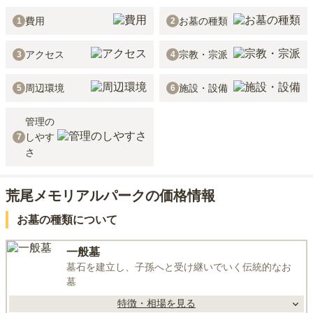
費用
お墓の種類
1
2
アクセス
宗教・宗派
3
4
周辺環境
施設・設備
5
6
管理の
しやす
7
さ
荒尾メモリアルパークの価格情報
お墓の種類について
一般墓
墓石を建立し、子孫へと受け継いでいく伝統的なお
墓
特徴・相場を見る