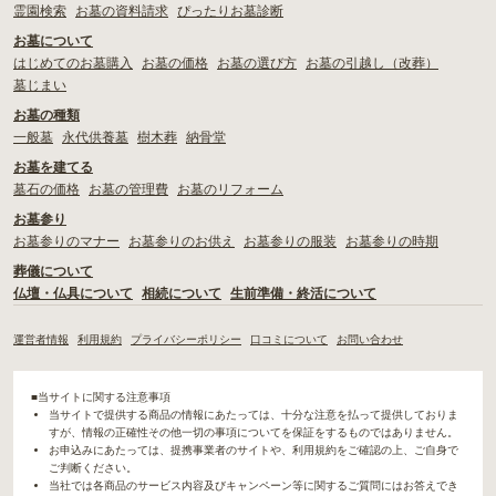
霊園検索
お墓の資料請求
ぴったりお墓診断
お墓について
はじめてのお墓購入
お墓の価格
お墓の選び方
お墓の引越し（改葬）
墓じまい
お墓の種類
一般墓
永代供養墓
樹木葬
納骨堂
お墓を建てる
墓石の価格
お墓の管理費
お墓のリフォーム
お墓参り
お墓参りのマナー
お墓参りのお供え
お墓参りの服装
お墓参りの時期
葬儀について
仏壇・仏具について
相続について
生前準備・終活について
運営者情報
利用規約
プライバシーポリシー
口コミについて
お問い合わせ
■当サイトに関する注意事項
当サイトで提供する商品の情報にあたっては、十分な注意を払って提供しておりま
すが、情報の正確性その他一切の事項についてを保証をするものではありません。
お申込みにあたっては、提携事業者のサイトや、利用規約をご確認の上、ご自身で
ご判断ください。
当社では各商品のサービス内容及びキャンペーン等に関するご質問にはお答えでき