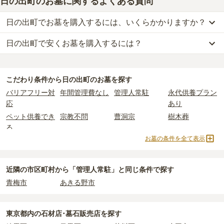
日の出町のお墓に関するよくある質問
日の出町でお墓を購入するには、いくらかかりますか？
日の出町で安くお墓を購入するには？
日の出町
での購入費用の目安は、
一般墓が約203万円、樹木葬が約
75万円、納骨堂が約10万円、永代供養墓が約36万円
です。
日の出町
で一番安価な
お墓
は、
秋川霊園
の
永代供養墓
で、
3万円
か
一般墓を建てる場合は、「永代使用料（土地代）」と「墓石代」の
らお求めいただけます。
2つが主な費用となります。
こだわり条件から
日の出町
のお墓を探す
一般的に最も費用を抑えられるのは、他の方のご遺骨と一緒に埋葬
日の出町
の一般墓の永代使用料の平均は
36万円
で、墓石代は
東京都
バリアフリー対
年間管理費なし
管理人常駐
永代供養プラン
する
「合祀墓（ごうしぼ）」
と呼ばれるタイプです。個別のお墓に
の平均
166.9万円
です。いずれも区画の広さや墓石の大きさ・素材
応
あり
比べて省スペースで管理の手間がかからないため、費用が安く設定
によって変わります。
ペット供養でき
宗教不問
曹洞宗
樹木葬
されています。
樹木葬・納骨堂・永代供養墓は、基本的に墓石代がかからず、永代
る
価格の目安は、1名あたり5万円〜30万円程度です。
使用料のみかかります。
お墓の条件を全て表示
納骨堂
永代供養墓
民営霊園
寺院墓地
日の出町
で安価なお墓を探したい場合は、
価格の安い順
で並び替え
1人用区画あり
2人用区画あり
3人用区画あり
なお、お墓によっては以下の費用が別途かかる場合があります。
てお墓を探すのがおすすめです。
・
開眼法要の費用
：お墓を新しく建てた際に行う儀式のための費
近隣の市区町村から
「管理人常駐」と
同じ条件で探す
用。僧侶に渡すお布施がかかります。
青梅市
あきる野市
・
納骨式の費用
：お墓に遺骨を納める儀式のための費用。僧侶に渡
すお布施、会食などの費用がかかります。
・
年間管理費
：お墓の管理費。契約後、毎年発生するケースがあり
東京都
内の石材店･墓石販売店を探す
ます。