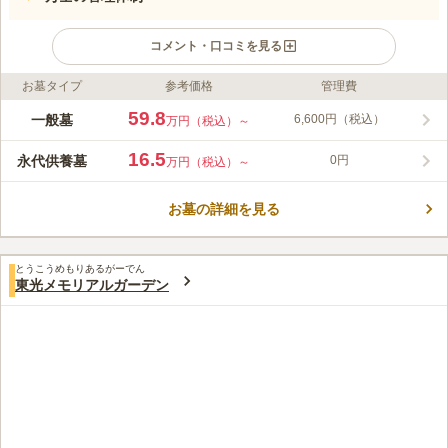
コメント・口コミを見る
お墓タイプ
参考価格
管理費
ライフドット編集部のコメント
周囲を山に囲まれ四季折々の美しい風景を楽しめる自然豊かな公
59.8
一般墓
6,600円（税込）
万円（税込）～
園墓地です。バリアフリー設計で、どの世代の方々でも安心して
お参りすることができます。参道が全舗装されているので、車い
16.5
永代供養墓
0円
万円（税込）～
すでも安心です。宗教・宗派不問、無宗教の方、ご遺骨のない
コメントの続きを読む
方、国籍の違う方も安心してご利用いただけます。霊園内の美化
活動スタッフがついており、清掃はもちろん、植栽の管理、草刈
お墓の詳細を見る
口コミ評価
りまで、いつでも快適にお参りいただけます。
4.0
みんなの評価
口コミ
1
件
霊園の近くには食事処や花屋などは無いが、自然環境には恵まれ
70代
男性
とうこうめもりあるがーでん
ている。特に、紅葉の時期はとてもきれいである。
東光メモリアルガーデン
口コミの続きを読む