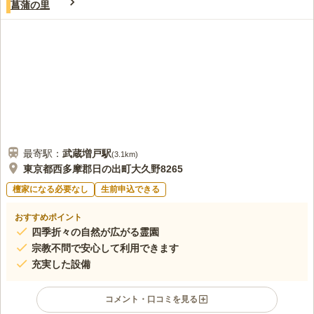
菖蒲の里
周辺には何もなく、霊園に行く前に必要なものを買いそろえてか
40代
女性
ら行くようにしています。食事はする必要がないし、お店もないので利用
していません。
口コミの続きを読む
最寄駅：
武蔵増戸
駅
(
3.1km
)
東京都西多摩郡日の出町大久野8265
檀家になる必要なし
生前申込できる
おすすめポイント
四季折々の自然が広がる霊園
宗教不問で安心して利用できます
充実した設備
コメント・口コミを見る