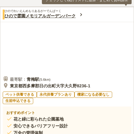
チェックして検討リストに追加・まとめて資料請求
ひのでれいえんめもりあるがーでんぱーく
ひので霊園メモリアルガーデンパーク
最寄駅：
青梅
駅
(
5.6km
)
東京都西多摩郡日の出町大字大久野8236-1
ペット供養できる
永代供養プランあり
檀家になる必要なし
生前申込できる
おすすめポイント
花と緑に彩られた公園墓地
安心できるバリアフリー設計
万全の管理体制