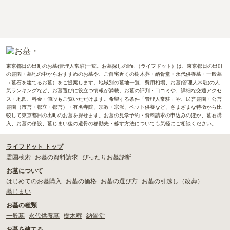
東京都日の出町のお墓(管理人常駐)一覧。お墓探しのlife.（ライフドット）は、東京都日の出町
の霊園・墓地の中からおすすめのお墓や、ご自宅近くの樹木葬・納骨堂・永代供養墓・一般墓
（墓石を建てるお墓）をご提案します。地域別の墓地一覧、費用相場、お墓(管理人常駐)の人
気ランキングなど、お墓選びに役立つ情報が満載。お墓の評判・口コミや、詳細な交通アクセ
ス・地図、料金・値段もご覧いただけます。希望する条件「管理人常駐」や、民営霊園・公営
霊園（市営・都立・都営）・有名寺院、宗教・宗派、ペット供養など、さまざまな特徴から比
較して東京都日の出町のお墓を探せます。お墓の見学予約・資料請求の申込みのほか、墓石購
入、お墓の移設、墓じまい後の遺骨の移動先・移す方法についても気軽にご相談ください。
ライフドット トップ
霊園検索
お墓の資料請求
ぴったりお墓診断
お墓について
はじめてのお墓購入
お墓の価格
お墓の選び方
お墓の引越し（改葬）
墓じまい
お墓の種類
一般墓
永代供養墓
樹木葬
納骨堂
お墓を建てる