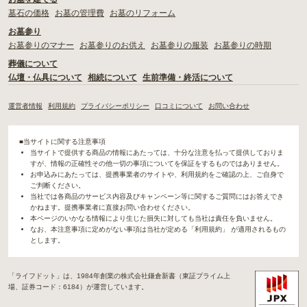
墓石の価格
お墓の管理費
お墓のリフォーム
お墓参り
お墓参りのマナー
お墓参りのお供え
お墓参りの服装
お墓参りの時期
葬儀について
仏壇・仏具について
相続について
生前準備・終活について
運営者情報
利用規約
プライバシーポリシー
口コミについて
お問い合わせ
■当サイトに関する注意事項
当サイトで提供する商品の情報にあたっては、十分な注意を払って提供しておりま
すが、情報の正確性その他一切の事項についてを保証をするものではありません。
お申込みにあたっては、提携事業者のサイトや、利用規約をご確認の上、ご自身で
ご判断ください。
当社では各商品のサービス内容及びキャンペーン等に関するご質問にはお答えでき
かねます。提携事業者に直接お問い合わせください。
本ページのいかなる情報により生じた損失に対しても当社は責任を負いません。
なお、本注意事項に定めがない事項は当社が定める「利用規約」 が適用されるもの
とします。
「ライフドット」は、1984年創業の株式会社鎌倉新書（東証プライム上
場、証券コード：6184）が運営しています。