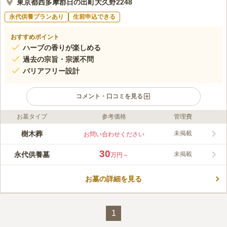
東京都西多摩郡日の出町大久野2248
永代供養プランあり
生前申込できる
おすすめポイント
ハーブの香りが楽しめる
過去の宗旨・宗派不問
バリアフリー設計
コメント・口コミを見る
お墓タイプ
参考価格
管理費
ライフドット編集部のコメント
曹洞宗 天正寺 永代供養墓 追想の杜は、西多摩郡にある天正寺が
樹木葬
未掲載
お問い合わせください
管理する永代供養墓です。一区画三体まで埋蔵可能が可能です
が、 基本として二名が一単位となります。在来仏教であれば宗
30
永代供養墓
未掲載
万円～
旨・宗派は不問で、使用者は天正寺の信徒となることが条件とな
コメントの続きを読む
っています。以後の仏事は天正寺が執り行うことになりますが、
法要など行事への参加は自由で、寄付金等も一切ありません。
お墓の詳細を見る
口コミ評価
この霊園はまだ誰からも評価されていません。
1