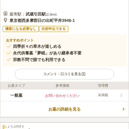
最寄駅：
武蔵引田
駅
(
2.2km
)
東京都西多摩郡日の出町平井3948-1
檀家になる必要なし
生前申込できる
おすすめポイント
四季折々の草木が楽しめる
永代供養墓「夢眠」があり継承者不要
宗教不問で誰でも利用できる
コメント・口コミを見る
お墓タイプ
参考価格
管理費
ライフドット編集部のコメント
東光メモリアルガーデンは、平井川とあきる台地を見渡せるとこ
一般墓
未掲載
お問い合わせください
ろにある宗教不問の都市型霊園です。 管理は隣接している東光
院が行っています。 彫刻家の角山研が設計した合掌殿は、塔婆
お墓の詳細を見る
を建てたり先祖の供養に使ったりできます。宗教不問で檀家にな
コメントの続きを読む
る必要がありません。 園内で法要を行う際は東光院に依頼する
こともできますが、外部の僧侶に依頼することもできます。
口コミ評価
しょうぶのさと
3.0
みんなの評価
口コミ
3
件