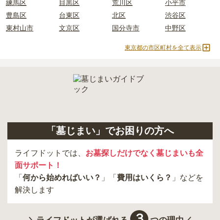
練馬区
目黒区
荒川区
小平市
豊島区
台東区
北区
渋谷区
正確な費用は、区画や石材の選び方によって大きく変わるため、見
東村山市
文京区
国分寺市
中野区
積もりを取るまで確定しません。
現地見学では、担当者に「提示金額以外にかかる費用はないか」を
東京都の市区町村を全て表示
必ず確認することをおすすめします。
現地への見学が難しい場合は、資料請求でも各霊園の詳しい料金案
内を取り寄せることができます。
「墓じまい」でお困りの方へ
ライフドットでは、
お墓探しだけでなく墓じまいも全
面サポート！
「
何から始めればいい？
」「
費用はいくら？
」などを
解決します
３