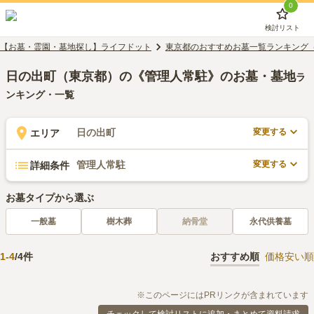
0
検討リスト
【お墓・霊園・墓地探し】ライフドット
東京都のおすすめお墓一覧ランキング
日の出町（東京都）の《管理人常駐》のお墓・墓地
ラ
ンキング・一覧
変更する
日の出町
エリア
変更する
管理人常駐
詳細条件
お墓タイプから選ぶ
一般墓
樹木葬
納骨堂
永代供養墓
1
-
4
/
4
件
おすすめ順
価格安い順
※このページにはPRリンクが含まれています