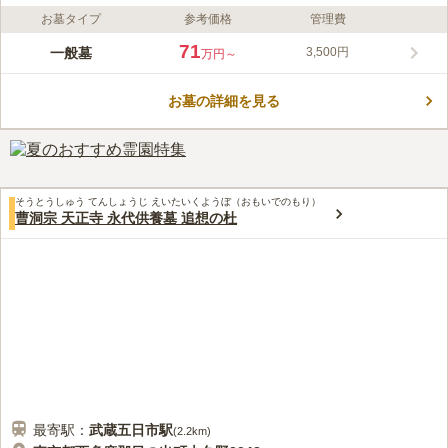
お墓タイプ
参考価格
管理費
ライフドット編集部のコメント
菖蒲の里は、1991年に開園した、宗教不問で利用できる西多摩
71
一般墓
3,500円
万円～
郡日の出町にある民営の公園墓地です。車でのアクセスが便利な
場所にあり、広い駐車場が完備されています。春の彼岸の頃には
お墓の詳細を見る
梅の花が満開となり、秋の彼岸には色とりどりに染まった紅葉を
コメントの続きを読む
見ることができ、奥多摩の豊かな自然を感じることができます。
園内も管理が行き届いており、清潔感があります。
口コミ評価
この霊園はまだ誰からも評価されていません。
そうとうしゅう てんしょうじ えいたいくようぼ（おもいでのもり）
曹洞宗 天正寺 永代供養墓 追想の杜
最寄駅：
武蔵五日市
駅
(
2.2km
)