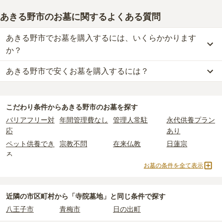
あきる野市のお墓に関するよくある質問
あきる野市でお墓を購入するには、いくらかかります
か？
あきる野市で安くお墓を購入するには？
あきる野市
での購入費用の目安は、
一般墓が約233万円、樹木葬が
約61万円、納骨堂が約43万円、永代供養墓が約89万円
です。
あきる野市
で一番安価な
お墓
は、
メモリアルパーククラウドあきる
一般墓を建てる場合は、「永代使用料（土地代）」と「墓石代」の
野
の
樹木葬
で、
10万円
からお求めいただけます。
2つが主な費用となります。
こだわり条件から
あきる野市
のお墓を探す
一般的に最も費用を抑えられるのは、他の方のご遺骨と一緒に埋葬
あきる野市
の一般墓の永代使用料の平均は
66万円
で、墓石代は
東京
バリアフリー対
年間管理費なし
管理人常駐
永代供養プラン
する
「合祀墓（ごうしぼ）」
と呼ばれるタイプです。個別のお墓に
都の平均
166.9万円
です。いずれも区画の広さや墓石の大きさ・素
応
あり
比べて省スペースで管理の手間がかからないため、費用が安く設定
材によって変わります。
ペット供養でき
宗教不問
在来仏教
日蓮宗
されています。
樹木葬・納骨堂・永代供養墓は、基本的に墓石代がかからず、永代
る
価格の目安は、1名あたり5万円〜30万円程度です。
使用料のみかかります。
お墓の条件を全て表示
臨済宗
天台宗
樹木葬
納骨堂
あきる野市
で安価なお墓を探したい場合は、
価格の安い順
で並び替
永代供養墓
民営霊園
寺院墓地
1人用区画あり
なお、お墓によっては以下の費用が別途かかる場合があります。
えてお墓を探すのがおすすめです。
・
開眼法要の費用
：お墓を新しく建てた際に行う儀式のための費
2人用区画あり
3人用区画あり
近隣の市区町村から
「寺院墓地」と
同じ条件で探す
用。僧侶に渡すお布施がかかります。
八王子市
青梅市
日の出町
・
納骨式の費用
：お墓に遺骨を納める儀式のための費用。僧侶に渡