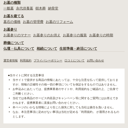
お墓の種類
一般墓
永代供養墓
樹木葬
納骨堂
お墓を建てる
墓石の価格
お墓の管理費
お墓のリフォーム
お墓参り
お墓参りのマナー
お墓参りのお供え
お墓参りの服装
お墓参りの時期
葬儀について
仏壇・仏具について
相続について
生前準備・終活について
運営者情報
利用規約
プライバシーポリシー
口コミについて
お問い合わせ
■当サイトに関する注意事項
当サイトで提供する商品の情報にあたっては、十分な注意を払って提供しておりま
すが、情報の正確性その他一切の事項についてを保証をするものではありません。
お申込みにあたっては、提携事業者のサイトや、利用規約をご確認の上、ご自身で
ご判断ください。
当社では各商品のサービス内容及びキャンペーン等に関するご質問にはお答えでき
かねます。提携事業者に直接お問い合わせください。
本ページのいかなる情報により生じた損失に対しても当社は責任を負いません。
なお、本注意事項に定めがない事項は当社が定める「利用規約」 が適用されるもの
とします。