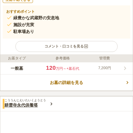
おすすめポイント
緑豊かな武蔵野の安息地
施設が充実
駐車場あり
コメント・口コミを見る
お墓タイプ
参考価格
管理費
ライフドット編集部のコメント
長徳禅寺は1583年創建にて、現住職で第十六代目となってお
120
一般墓
7,200円
万円～
+墓石代
り、加えて山門は、1719年に建立されました。古くより脈々と
受け継がれてきたたくさんの年中行事が行われており、歴史と伝
お墓の詳細を見る
統に触れることができます。境内の所々には、様々な花が季節の
コメントの続きを読む
移ろいに合わせて次々と色をそえていき、ゆったりとした時の中
で心ゆくまで故人を偲ぶことができます。 「秋川駅」からバス
口コミ評価
がでていて便利です。
こううんじえいたいくようとう
この霊園はまだ誰からも評価されていません。
耕雲寺永代供養塔