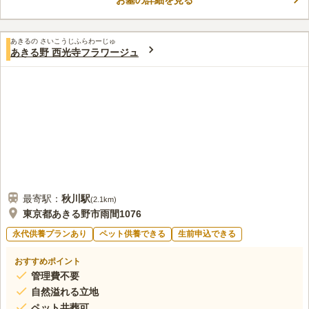
お墓の詳細を見る
西多摩霊園は、都内最大の民営公園墓地です。 アクセスは車が
コメントの続きを読む
便利で、「日の出インター」から約5分、「八王子インター」か
らは約25分です。
口コミ評価
あきるの さいこうじふらわーじゅ
この霊園はまだ誰からも評価されていません。
あきる野 西光寺フラワージュ
最寄駅：
秋川
駅
(
2.1km
)
東京都あきる野市雨間1076
永代供養プランあり
ペット供養できる
生前申込できる
おすすめポイント
管理費不要
自然溢れる立地
ペット共葬可