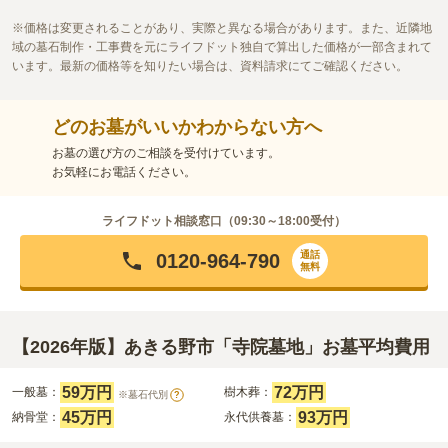
価格は変更されることがあり、実際と異なる場合があります。また、近隣地
域の墓石制作・工事費を元にライフドット独自で算出した価格が一部含まれて
います。最新の価格等を知りたい場合は、資料請求にてご確認ください。
どのお墓がいいかわからない方へ
お墓の選び方のご相談を受付けています。
お気軽にお電話ください。
ライフドット相談窓口（
09:30～18:00
受付）
通話
0120-964-790
無料
【2026年版】あきる野市「寺院墓地」お墓平均費用
59万円
72万円
一般墓：
樹木葬：
※墓石代別
?
45万円
93万円
納骨堂：
永代供養墓：