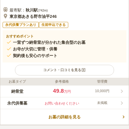
最寄駅：
秋川
駅
(
742m
)
東京都あきる野市油平246
永代供養プランあり
生前申込できる
おすすめポイント
一室ずつ納骨室が分かれた集合型のお墓
お寺が大切に管理・供養
契約後も安心のサポート
コメント・口コミを見る
お墓タイプ
参考価格
管理費
ライフドット編集部のコメント
境内に150種もの牡丹が植えられている霊園です。春にかけて鮮
49.8
納骨堂
10,000円
万円
やかな色の大輪の花が美しく咲き誇ります。都心にありながらも
閑静な立地になっており、とても静かで落ち着いた雰囲気となっ
永代供養墓
未掲載
お問い合わせください
ています。供養形態はのうこつぼでの永代供養です。 集合型永
コメントの続きを読む
代供養墓は寺院が責任を持って管理をしてくれます。後継者の問
題に悩んでいる方におすすめです。
お墓の詳細を見る
口コミ評価
この霊園はまだ誰からも評価されていません。