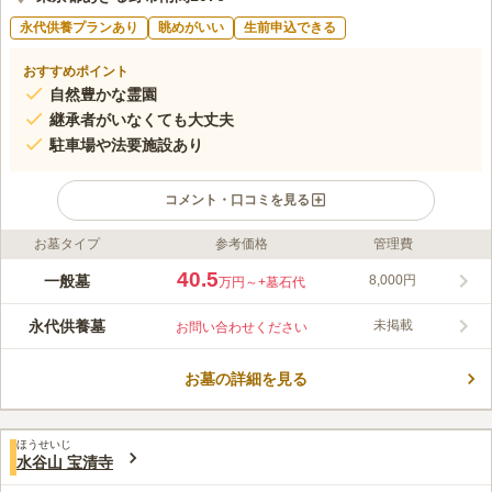
永代供養プランあり
眺めがいい
生前申込できる
おすすめポイント
自然豊かな霊園
継承者がいなくても大丈夫
駐車場や法要施設あり
コメント・口コミを見る
お墓タイプ
参考価格
管理費
ライフドット編集部のコメント
全区画が平坦となっており日当たりが良い霊園のため、年配の方
40.5
一般墓
8,000円
万円～
+墓石代
や体の不自由な方でも安心してお参りすることが可能です。天台
宗の寺院墓地は、非檀家でも利用することができる特別区画もあ
永代供養墓
未掲載
お問い合わせください
ります。式場や法要室、会席室も備えている充実した施設が魅力
コメントの続きを読む
です。また、広大な駐車場なので、参拝者が多くなる、お盆やお
彼岸など、お墓参りシーズンでも問題なく利用することができま
お墓の詳細を見る
口コミ評価
す。
この霊園はまだ誰からも評価されていません。
ほうせいじ
水谷山 宝清寺