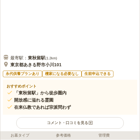
最寄駅：
東秋留
駅
(
1.2km
)
東京都あきる野市小川101
永代供養プランあり
檀家になる必要なし
生前申込できる
おすすめポイント
「東秋留駅」から徒歩圏内
開放感に溢れる霊園
在来仏教であれば宗派問わず
コメント・口コミを見る
お墓タイプ
参考価格
管理費
ライフドット編集部のコメント