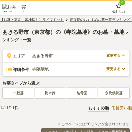
0
検討リスト
【お墓・霊園・墓地探し】ライフドット
東京都のおすすめお墓一覧ランキング
あきる野市（東京都）の《寺院墓地》のお墓・墓地
ラ
ンキング・一覧
変更する
あきる野市
エリア
変更する
寺院墓地
詳細条件
お墓タイプから選ぶ
一般墓
樹木葬
納骨堂
永代供養墓
1
-
11
/
11
件
おすすめ順
価格安い順
※このページにはPRリンクが含まれています