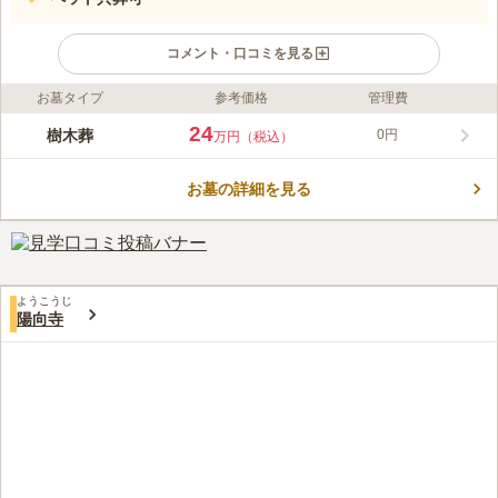
コメント・口コミを見る
お墓タイプ
参考価格
管理費
ライフドット編集部のコメント
「雨間バス停」から徒歩約2分、首都圏中央連絡自動車道「あき
24
樹木葬
0円
万円（税込）
る野インター」から車で約4分の場所にある樹木葬です。周りは
自然に囲まれており、南側には秋川が流れています。専属ガーデ
お墓の詳細を見る
ナーの手で丁寧に造りあげられた花壇の下で眠れる樹木葬がフラ
コメントの続きを読む
ワージュです。通常タイプと個室タイプがあり、個室タイプは1
つの部屋を家族だけで貸し切るタイプのお墓で、ペット共葬が可
口コミ評価
能です。
この霊園はまだ誰からも評価されていません。
ようこうじ
陽向寺