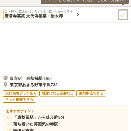
チェックして検討リストに追加・まとめて資料請求
こうさいじぼえん えいたいくようぼ・じゅもくそう
廣済寺墓苑 永代供養墓・樹木葬
最寄駅：
東秋留
駅
(
735m
)
東京都あきる野市平沢732
永代供養プランあり
檀家になる必要なし
生前申込できる
ペット供養できる
おすすめポイント
「東秋留駅」から徒歩約9分
落ち着いた雰囲気の寺院
設備が充実