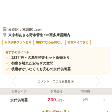
最寄駅：
秋川
駅
(
2.6km
)
東京都あきる野市菅生715西多摩霊園内
永代供養プランあり
檀家になる必要なし
生前申込できる
おすすめポイント
123万円～の墓地特別セット販売あり
都塵を離れた安らぎの空間
後継者がいなくても安心の永代供養墓
コメント・口コミを見る
お墓タイプ
参考価格
管理費
ライフドット編集部のコメント
耕雲寺は、今からおよそ290年前に、開創されました。 禅宗の中
230
永代供養墓
0円
万円～
の曹洞宗に属し、大本山は福井の永平寺と横浜・鶴見の総持寺で
す。 耕雲寺専用の永代供養塔は西多摩霊園の一角にあります。