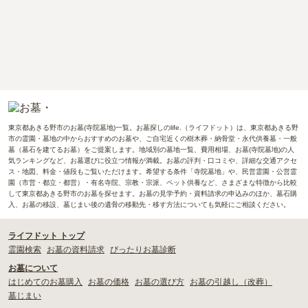
東京都あきる野市のお墓(寺院墓地)一覧。お墓探しのlife.（ライフドット）は、東京都あきる野
市の霊園・墓地の中からおすすめのお墓や、ご自宅近くの樹木葬・納骨堂・永代供養墓・一般
墓（墓石を建てるお墓）をご提案します。地域別の墓地一覧、費用相場、お墓(寺院墓地)の人
気ランキングなど、お墓選びに役立つ情報が満載。お墓の評判・口コミや、詳細な交通アクセ
ス・地図、料金・値段もご覧いただけます。希望する条件「寺院墓地」や、民営霊園・公営霊
園（市営・都立・都営）・有名寺院、宗教・宗派、ペット供養など、さまざまな特徴から比較
して東京都あきる野市のお墓を探せます。お墓の見学予約・資料請求の申込みのほか、墓石購
入、お墓の移設、墓じまい後の遺骨の移動先・移す方法についても気軽にご相談ください。
ライフドット トップ
霊園検索
お墓の資料請求
ぴったりお墓診断
お墓について
はじめてのお墓購入
お墓の価格
お墓の選び方
お墓の引越し（改葬）
墓じまい