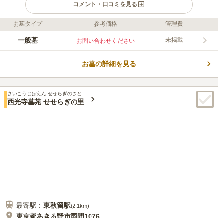
コメント・口コミを見る
お墓タイプ
参考価格
管理費
ライフドット編集部のコメント
あきる野市唯一の時宗寺院で、阿弥陀如来立像が祀られていま
一般墓
未掲載
お問い合わせください
す。 宗教は問わず後継者がいない場合でも入れ、入檀義務もあ
りません。 住宅地に位置していますが、外壁で囲まれているの
お墓の詳細を見る
で、周囲を気にせずゆっくりとお墓参りができます。 清掃が行
コメントの続きを読む
き届いているので、清々しい気持ちで利用することができ、安心
してお任せできます。
口コミ評価
さいこうじぼえん せせらぎのさと
4.0
みんなの評価
口コミ
2
件
西光寺墓苑 せせらぎの里
最寄り駅の周辺に西友があるのでお花やロウソク、お供え物を購
40代
男性
入することができるので便利です。お花や線香は墓地の販売店でも買うこ
とができます。
口コミの続きを読む
最寄駅：
東秋留
駅
(
2.1km
)
東京都あきる野市雨間1076