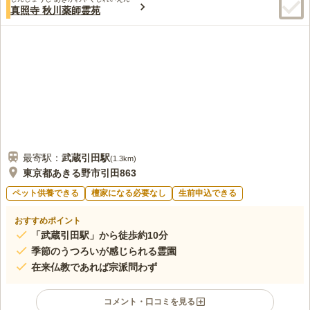
2.8
みんなの評価
口コミ
3
件
真照寺 秋川薬師霊苑
近くにイオンモールがありよく昼食やゲームセンターなどで遊
20代
男性
ぶ、家族連れが多くとても賑やかな場所。またいろいろなお店があり便利
少し買い物したいとき洋服を見たいときとか見れる 多種多様でいい場所
です。花屋さんは近くの老舗です。
口コミの続きを読む
最寄駅：
武蔵引田
駅
(
1.3km
)
東京都あきる野市引田863
ペット供養できる
檀家になる必要なし
生前申込できる
おすすめポイント
「武蔵引田駅」から徒歩約10分
季節のうつろいが感じられる霊園
在来仏教であれば宗派問わず
コメント・口コミを見る