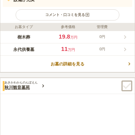
コメント・口コミを見る
お墓タイプ
参考価格
管理費
ライフドット編集部のコメント
廣済寺墓苑 永代供養墓・樹木葬は、あきる野市平沢にある宗派
19.8
樹木葬
0円
万円
自由の墓苑です。この墓苑は、住宅街に位置し、落ち着いた雰囲
気を持っています。 この霊園は、樹木葬ですので木々にあふ
11
永代供養墓
0円
万円
れ、また桜の木があり、春になると満開の桜に囲まれ苑内が明る
コメントの続きを読む
く華やかになります。駐車場もあるので、お車でもお気軽にお越
し頂けます。
お墓の詳細を見る
口コミ評価
4.0
みんなの評価
口コミ
1
件
墓苑の周りは住宅地で静かな環境です。最寄りの駅までは徒歩で
60代
女性
あきかわかんのんぼえん
15分程度掛かりますが距離的には遠く感じません。
秋川観音墓苑
口コミの続きを読む