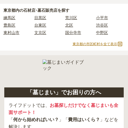
すお布施、会食などの費用がかかります。
・
年間管理費
：お墓の管理費。契約後、毎年発生するケースがあり
東京都
内の石材店･墓石販売店を探す
ます。
練馬区
目黒区
荒川区
小平市
豊島区
台東区
北区
渋谷区
正確な費用は、区画や石材の選び方によって大きく変わるため、見
東村山市
文京区
国分寺市
中野区
積もりを取るまで確定しません。
現地見学では、担当者に「提示金額以外にかかる費用はないか」を
東京都の市区町村を全て表示
必ず確認することをおすすめします。
現地への見学が難しい場合は、資料請求でも各霊園の詳しい料金案
内を取り寄せることができます。
「墓じまい」でお困りの方へ
ライフドットでは、
お墓探しだけでなく墓じまいも全
面サポート！
「
何から始めればいい？
」「
費用はいくら？
」などを
解決します