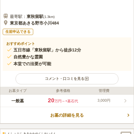
最寄駅：
東秋留
駅
(
1.3km
)
東京都あきる野市小川484
生前申込できる
おすすめポイント
五日市線「東秋留駅」から徒歩12分
自然豊かな霊園
本堂での法要が可能
コメント・口コミを見る
お墓タイプ
参考価格
管理費
ライフドット編集部のコメント
室町時代に開かれたと伝えられる臨済宗の寺院慈眼寺「秋川観音
20
一般墓
3,000円
万円～
+墓石代
墓苑」は、臨済宗・南禅寺派の寺院墓地です。墓地としては日当
たりも良く、心地よい風がふき、故人を偲ぶ心を癒やしてくれま
お墓の詳細を見る
す。 五日市線「東秋留駅」から徒歩12分ほどで行くことができ
コメントの続きを読む
ますが、「秋川駅」からバスも出ているため、天候によって交通
機関を使い分けることもできます。
口コミ評価
しんしょうじ あきかわやくしれいえん