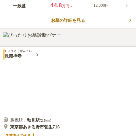
本堂内や境内に設置している納骨堂は管理をする手間も、天候に
44.8
一般墓
12,000円
万円～
左右されることもなく、お参りすることができます。永代供養合
祀墓は後継者のいない方も安心できます。葬儀施設も備えている
お墓の詳細を見る
ので、心ゆくまで故人を偲ぶことができます。管理がしっかりし
コメントの続きを読む
ており、境内や山道も綺麗に手入れが行き届いて綺麗です。お供
え物もお寺にお願いすると用意してくれるので安心です。
口コミ評価
この霊園はまだ誰からも評価されていません。
ちょうとくぜんてら
長徳禅寺
最寄駅：
秋川
駅
(
2.6km
)
東京都あきる野市菅生716
生前申込できる