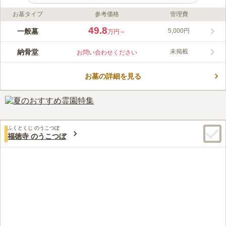
お墓タイプ
参考価格
管理費
ライフドット編集部のコメント
1100年以上の歴史をもつ真照寺に守られ、日当たり、自然環
49.8
一般墓
5,000円
万円～
境、管理の良さなどから、安心してお選びいただける霊苑です。
管理事務所では各種手続きや、ご供養の相談ができ（火曜・水曜
納骨堂
未掲載
お問い合わせください
定休）、お線香と生花の販売もしております。お墓の掃除とお参
コメントの続きを読む
りを終えて秋川の方をご覧になると、その眺望のすばらしさに、
お墓参りに来てよかったと感じられます。
お墓の詳細を見る
口コミ評価
この霊園はまだ誰からも評価されていません。
ふくとくじ のうこつぼ
福徳寺 のうこつぼ