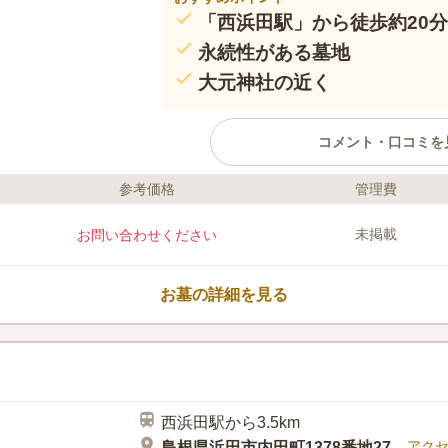
「西浜田駅」から徒歩約20分
永続性がある墓地
大元神社の近く
コメント・口コミを
参考価格
管理費
ライフドット編集部のコメント
小高い場所に位置しており広い空
未掲載
お問い合わせください
す。 浜田市の公営墓地なので、
宗教不問で利用することができま
で舗装されているので、車椅子や
お墓の詳細を見る
です。 駐車場が完備されており国
らの車でのお参りにも便利です。
口コミ評価
ので、お参りの後に散策も楽しめ
この霊園はまだ誰からも評価されていませ
西浜田駅から3.5km
アク
島根県浜田市内田町1378番地27