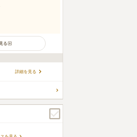
見る
を眺む陽当りの良い墓地で
詳細を見る
市長の許可を受けた浜田市民が
す。 参道は広くコンクリート
ベビーカーを利用の方も安心
コメントの続きを読む
道9号線が近いので、遠方か
 近くには大元神社や海がある
ます。
ん。
セスを見る