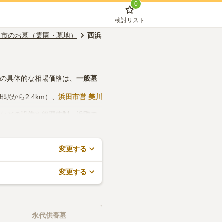
0
検討リスト
田市のお墓（霊園・墓地）
西浜田駅のお墓（霊園・墓地）
墓の具体的な相場価格は、
一般墓
田駅から2.4km）、
浜田市営 美川
所などの設備や管理体制、近隣で
ので、活用してみてください。
変更する
変更する
永代供養墓