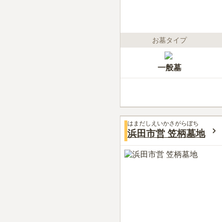
お墓タイプ
一般墓
はまだしえいかさがらぼち
浜田市営 笠柄墓地