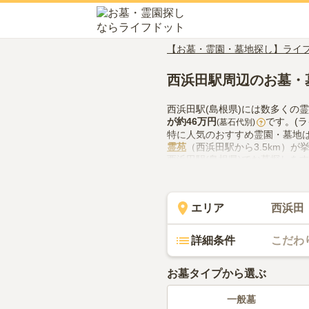
【お墓・霊園・墓地探し】ライ
西浜田駅周辺のお墓・
西浜田駅(島根県)には数多くの
が約
46万円
です。(
(墓石代別)
?
特に人気のおすすめ霊園・墓地
霊苑
（西浜田駅から3.5km）が
西浜田駅(島根県)でお墓探しを
の供花やお線香の入手方法など
エリア
西浜田
詳細条件
こだわ
お墓タイプから選ぶ
一般墓