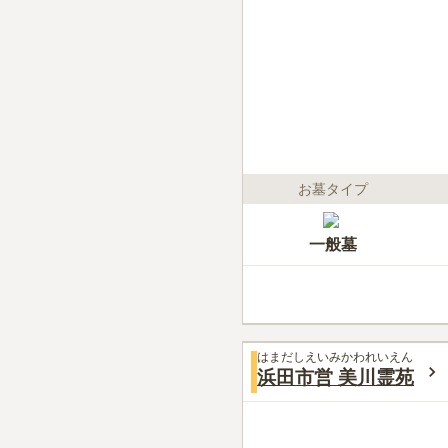
お墓タイプ
一般墓
はまだしえいみかわれいえん
浜田市営 美川霊苑