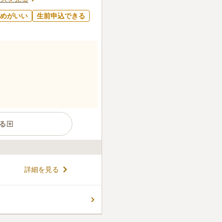
めがいい
生前申込できる
る
感じながら、穏やかな気持ち
詳細を見る
墓です。 手入れも行き届いて
、爽やかな気持ちで訪れるこ
参道が広めに設計されていま
コメントの続きを読む
もゆったりと安全にお参りする