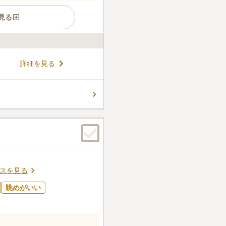
見る
に「島根県西部運転免許セン
詳細を見る
ます。人の気配を感じられる
 墓域には緑の垣根が作られて
に気兼ねなくゆっくりお参り
コメントの続きを読む
から近く駐車場も完備されて
です。
ん。
スを見る
眺めがいい