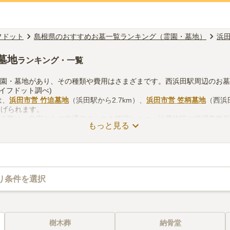
フドット
島根県のおすすめお墓一覧ランキング（霊園・墓地）
浜
墓地
ランキング・一覧
霊園・墓地があり、その種類や費用はさまざまです。西浜田駅周辺のお
ライフドット調べ)
は、
浜田市営 竹迫墓地
（浜田駅から2.7km）、
浜田市営 笠柄墓地
（西浜
挙げられます。
する際は、自宅からの交通アクセスを確認しつつ、法要施設や管理事務
もっと見る
を考慮して選ぶとよいでしょう。資料請求や見学予約が無料でできます
り条件を選択
樹木葬
納骨堂