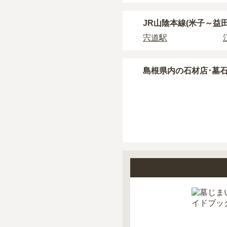
JR山陰本線(米子～益
宍道駅
島根県
内の石材店･墓