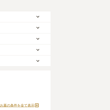
なります。
からお求めいただけま
万円
です。いずれも区画
うしぼ）」
と呼ばれる
安く設定されていま
施がかかります。
ほとんどです。
どの費用がかかりま
が挙げられます。
要です。
のがおすすめです。
ください。
確定しません。
をおすすめします。
お墓の条件を全て表示
とができます。