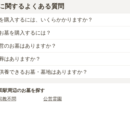
に関するよくある質問
を購入するには、いくらかかりますか？
お墓を購入するには？
費用の目安は、
一般墓が約211万円
です。
、「永代使用料（土地代）」と「墓石代」の2つが主な費用と
営のお墓はありますか？
価な
お墓
は、
浜田市営 竹迫墓地
の
一般墓
で、
46万円
(墓石代別)
の永代使用料の平均は
46万円
で、墓石代は
島根県の平均
164.8
・素材によって変わります。
葬はありますか？
根県
が運営する公営の霊園が
3
件あります。
えられるのは、他の方のご遺骨と一緒に埋葬する
「合祀墓（ご
田市営 笠柄墓地
、
浜田市営 美川霊苑
などが代表的です。
墓に比べて省スペースで管理の手間がかからないため、費用が
供養できるお墓・墓地はありますか？
以下の費用が別途かかる場合があります。
木葬の掲載がありません。
墓を新しく建てた際に行う儀式のための費用。僧侶に渡すお布
は、海洋散骨もご検討ください。
と異なり、契約にあたって応募資格が設けられているケースが
り5万円〜30万円程度です。
に遺骨を納める儀式のための費用。僧侶に渡すお布施、会食な
代供養の掲載がありません。
田駅周辺
のお墓を探す
がすでにある、該当の市区町村に一定年数以上住んでいるなど
合は、海洋散骨もご検討ください。
は、申し込み自体ができないことも多いため、事前の確認が重
宗教不問
公営霊園
お墓を探したい場合は、
価格の安い順
で並び替えてお墓を探す
管理費。契約後、毎年発生するケースがあります。
霊園のページをご確認いただくか、資料請求よりお問い合わせ
石材の選び方によって大きく変わるため、見積もりを取るまで
に「提示金額以外にかかる費用はないか」を必ず確認すること
場合は、資料請求でも各霊園の詳しい料金案内を取り寄せるこ