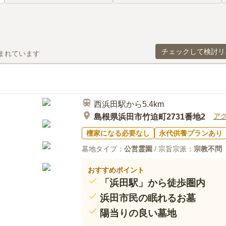
チェックして検討リ
まれています
西浜田駅から5.4km
ア
島根県浜田市竹迫町2731番地2
檀家になる必要なし
永代供養プランあり
墓地タイプ：
公営霊園
/ 宗旨宗派：
宗教不問
おすすめポイント
「浜田駅」から徒歩圏内
浜田市民の眠れるお墓
陽当りの良い墓地