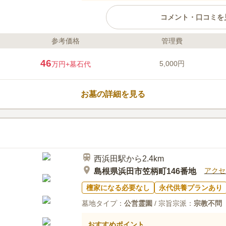
コメント・口コミを
参考価格
管理費
ライフドット編集部のコメント
自然が豊かな環境ですが、目の前
46
5,000円
万円
+墓石代
ター」があり毎日多くの方が訪れ
ので、故人も寂しくありません。
おり、あずま屋もあるので、周り
お墓の詳細を見る
することができます。 国道9号線
いるので、車でのアクセスも良好
口コミ評価
この霊園はまだ誰からも評価されていませ
西浜田駅から2.4km
アクセ
島根県浜田市笠柄町146番地
檀家になる必要なし
永代供養プランあり
墓地タイプ：
公営霊園
/ 宗旨宗派：
宗教不問
おすすめポイント