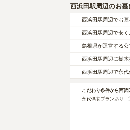
西浜田駅周辺のお墓
西浜田駅周辺でお墓
西浜田駅周辺で安く
西浜田駅周辺
での購入
一般墓を建てる場合は
島根県が運営する公
西浜田駅周辺
で一番安
西浜田駅周辺
の一般墓
す。
の広さや墓石の大きさ
西浜田駅周辺に樹木
西浜田駅周辺
には、
島
一般的に最も費用を抑
浜田市営 竹迫墓地
、
浜
タイプです。個別のお
西浜田駅周辺で永代
なお、お墓によっては
西浜田駅周辺
には、樹
す。
・
開眼法要の費用
：お
自然葬をお考えの場合
公営霊園は民営の霊園
価格の目安は、1名あた
・
納骨式の費用
：お墓
西浜田駅周辺
には、永
こだわり条件から
西浜
主な条件として、遺骨
す。
永代供養をお考えの場
条件を満たさない場合
永代供養プランあり
西浜田駅周辺
で安価な
・
年間管理費
：お墓の
契約条件の詳細は、各
正確な費用は、区画や
現地見学では、担当者
現地への見学が難しい