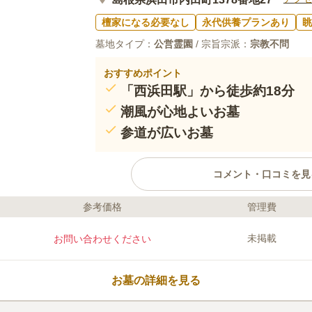
檀家になる必要なし
永代供養プランあり
眺
墓地タイプ：
公営霊園
/ 宗旨宗派：
宗教不問
おすすめポイント
「西浜田駅」から徒歩約18分
潮風が心地よいお墓
参道が広いお墓
コメント・口コミを見
参考価格
管理費
ライフドット編集部のコメント
近場に海があり、心地よい潮風を肌に
未掲載
お問い合わせください
で故人に手を合わせることができるお
いるので、いつも清潔に保たれており
とができます。 バリアフリー対応で
お墓の詳細を見る
す。 ベビーカーの方や車椅子の方で
ことができます。
口コミ評価