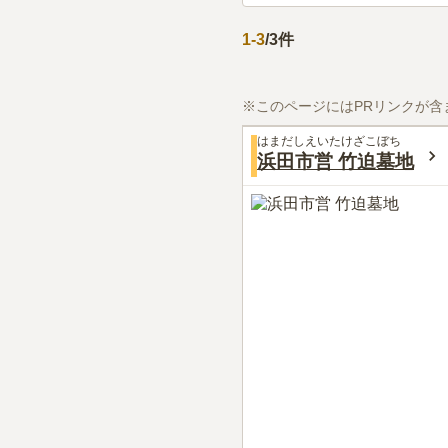
1
-
3
/
3
件
※このページにはPRリンクが含
はまだしえいたけざこぼち
浜田市営 竹迫墓地