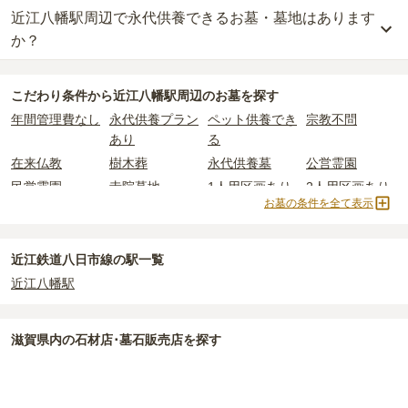
す。
する
「合祀墓（ごうしぼ）」
と呼ばれるタイプです。個別のお墓に
滋賀県の平均
145.7万円
です。いずれも区画の広さや墓石の大き
近江八幡駅周辺で永代供養できるお墓・墓地はあります
近江八幡駅周辺
には、
1
件の樹木葬があります。
近江八幡市立 幣ノ木墓地
がそれにあたります。
比べて省スペースで管理の手間がかからないため、費用が安く設定
さ・素材によって変わります。
詳しくは、
近江八幡駅周辺
の樹木葬の一覧
をご覧ください。
か？
されています。
樹木葬・納骨堂・永代供養墓は、基本的に墓石代がかからず、永代
公営霊園は民営の霊園と異なり、契約にあたって応募資格が設けら
価格の目安は、1名あたり5万円〜30万円程度です。
使用料のみかかります。
近江八幡駅周辺
には、永代供養できるお墓・墓地が
2
件あります。
れているケースがほとんどです。
こだわり条件から
近江八幡駅周辺
のお墓を探す
詳しくは、
近江八幡駅周辺
の永代供養の一覧
をご覧ください。
主な条件として、遺骨がすでにある、該当の市区町村に一定年数以
近江八幡駅周辺
で安価なお墓を探したい場合は、
価格の安い順
で並
なお、お墓によっては以下の費用が別途かかる場合があります。
年間管理費なし
永代供養プラン
ペット供養でき
宗教不問
上住んでいるなどが挙げられます。
び替えてお墓を探すのがおすすめです。
・
開眼法要の費用
：お墓を新しく建てた際に行う儀式のための費
あり
る
条件を満たさない場合は、申し込み自体ができないことも多いた
用。僧侶に渡すお布施がかかります。
め、事前の確認が重要です。
在来仏教
樹木葬
永代供養墓
公営霊園
・
納骨式の費用
：お墓に遺骨を納める儀式のための費用。僧侶に渡
契約条件の詳細は、各霊園のページをご確認いただくか、資料請求
すお布施、会食などの費用がかかります。
民営霊園
寺院墓地
1人用区画あり
2人用区画あり
よりお問い合わせください。
お墓の条件を全て表示
・
年間管理費
：お墓の管理費。契約後、毎年発生するケースがあり
3人用区画あり
ます。
近江鉄道八日市線の駅一覧
正確な費用は、区画や石材の選び方によって大きく変わるため、見
近江八幡駅
積もりを取るまで確定しません。
現地見学では、担当者に「提示金額以外にかかる費用はないか」を
必ず確認することをおすすめします。
滋賀県
内の石材店･墓石販売店を探す
現地への見学が難しい場合は、資料請求でも各霊園の詳しい料金案
内を取り寄せることができます。