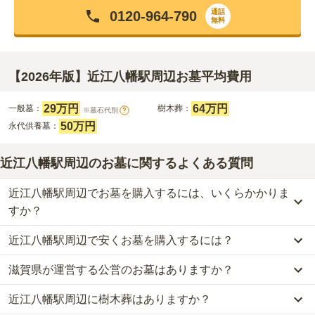
通話
0120-964-790
無料
【2026年版】近江八幡駅周辺お墓平均費用
29万円
64万円
一般墓：
樹木葬：
※墓石代別
?
50万円
永代供養墓：
近江八幡駅周辺のお墓に関するよくある質問
近江八幡駅周辺でお墓を購入するには、いくらかかりま
すか？
近江八幡駅周辺で安くお墓を購入するには？
近江八幡駅周辺
での購入費用の目安は、
一般墓が約174万円、樹木
葬が約64万円、永代供養墓が約50万円
です。
滋賀県が運営する公営のお墓はありますか？
近江八幡駅周辺
で一番安価な
お墓
は、
瓶割山霊苑
の
永代供養墓
で、
一般墓を建てる場合は、「永代使用料（土地代）」と「墓石代」の
11万円
からお求めいただけます。
2つが主な費用となります。
近江八幡駅周辺に樹木葬はありますか？
近江八幡駅周辺
には、
滋賀県
が運営する公営の霊園が
1
件ありま
一般的に最も費用を抑えられるのは、他の方のご遺骨と一緒に埋葬
近江八幡駅周辺
の一般墓の永代使用料の平均は
29万円
で、墓石代は