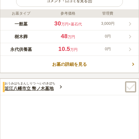
コメント・口コミを見る
お墓タイプ
参考価格
管理費
ライフドット編集部のコメント
「長光城址」の近くにある霊苑です。 清らかな空気の漂う聖域
30
一般墓
3,000円
万円
+墓石代
にあり、石積みが厳かな雰囲気を醸し出しています。 周辺には
雄大な自然が広がり、豊かな緑に囲まれています。 陽当たり・
48
樹木葬
0円
万円
風通しがとても良いので、気持ち良くお参りできるのも嬉しいポ
コメントの続きを読む
イントです。 名神高速道路「竜王インター」から車で約14分の
10.5
永代供養墓
0円
万円
場所にあり、駐車場を完備しています。
口コミ評価
3.5
みんなの評価
口コミ
1
件
お墓の詳細を見る
すぐ近くには購入する店が無いので、あらかじめ自宅近くの店で
40代
男性
購入してからお墓参りに行きます。ただお墓から車で10分ほど離れた場所
にホームセンターはあるので、まずホームセンターに寄って買い物をして
おうみはちまんしりつ へいのきぼち
から、お墓参りに行くこともあります。
近江八幡市立 幣ノ木墓地
口コミの続きを読む