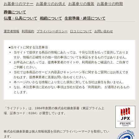
お墓参りのマナー
お墓参りのお供え
お墓参りの服装
お墓参りの時期
葬儀について
仏壇・仏具について
相続について
生前準備・終活について
運営者情報
利用規約
プライバシーポリシー
口コミについて
お問い合わせ
■当サイトに関する注意事項
当サイトで提供する商品の情報にあたっては、十分な注意を払って提供しておりま
すが、情報の正確性その他一切の事項についてを保証をするものではありません。
お申込みにあたっては、提携事業者のサイトや、利用規約をご確認の上、ご自身で
ご判断ください。
当社では各商品のサービス内容及びキャンペーン等に関するご質問にはお答えでき
かねます。提携事業者に直接お問い合わせください。
本ページのいかなる情報により生じた損失に対しても当社は責任を負いません。
なお、本注意事項に定めがない事項は当社が定める「利用規約」 が適用されるもの
とします。
「ライフドット」は、1984年創業の株式会社鎌倉新書（東証プライム上
場、証券コード：6184）が運営しています。
株式会社鎌倉新書は個人情報保護を目的にプライバシーマークを取得してい
ます。