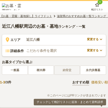
0
検討リスト
【お墓・霊園・墓地探し】ライフドット
滋賀県のおすすめお墓一覧ランキング
近江八幡駅周辺のお墓・墓地
ランキング・一覧
変更する
近江八幡
エリア
変更する
こだわり条件を選択
詳細条件
お墓タイプから選ぶ
一般墓
樹木葬
納骨堂
永代供養墓
1
-
3
/
3
件
おすすめ順
価格安い順
※このページにはPRリンクが含まれています
チェックして検討リストに追加・まとめて資料請求