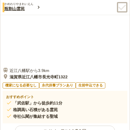
かめわりやまれいえん
瓶割山霊苑
近江八幡駅から3.9km
滋賀県近江八幡市長光寺町1322
檀家になる必要なし
永代供養プランあり
生前申込できる
おすすめポイント
「武佐駅」から徒歩約11分
格調高い石積がある霊苑
寺社仏閣が集結する聖域