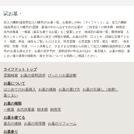
近江八幡駅(滋賀県近江八幡市)のお墓一覧。お墓探しのlife.（ライフドット）は、近江八幡駅
(滋賀県近江八幡市)の霊園・墓地の中からおすすめのお墓や、ご自宅近くの樹木葬・納骨堂・
永代供養墓・一般墓（墓石を建てるお墓）をご提案します。地域別の墓地一覧、費用相場、人
気ランキングなど、お墓選びに役立つ情報が満載。お墓の評判・口コミや、詳細な交通アクセ
ス・地図、料金・値段もご覧いただけます。民営霊園・公営霊園（市営・都立・都営）・有名
寺院、宗教・宗派、ペット供養など、さまざまな特徴から比較して近江八幡駅(滋賀県近江八幡
市)のお墓を探せます。お墓の見学予約・資料請求の申込みのほか、墓石購入、お墓の移設、墓
じまい後の遺骨の移動先・移す方法についても気軽にご相談ください。
ライフドット トップ
霊園検索
お墓の資料請求
ぴったりお墓診断
お墓について
はじめてのお墓購入
お墓の価格
お墓の選び方
お墓の引越し（改葬）
墓じまい
お墓の種類
一般墓
永代供養墓
樹木葬
納骨堂
お墓を建てる
墓石の価格
お墓の管理費
お墓のリフォーム
お墓参り