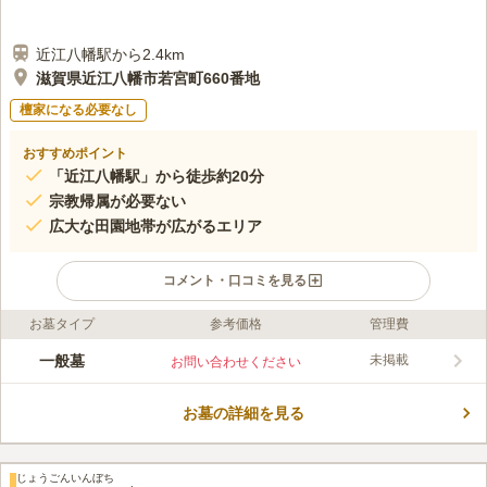
近江八幡駅から2.4km
滋賀県近江八幡市若宮町660番地
檀家になる必要なし
おすすめポイント
「近江八幡駅」から徒歩約20分
宗教帰属が必要ない
広大な田園地帯が広がるエリア
コメント・口コミを見る
お墓タイプ
参考価格
管理費
ライフドット編集部のコメント
田園地帯が広がるのどかな場所にある近江八幡市の市営墓地で
一般墓
未掲載
お問い合わせください
す。 駐車場を完備しており名神高速道路「竜王インター」から
車で約14分の場所にあるので、車でお参りが便利な好立地にあり
お墓の詳細を見る
ます。 宗教不問で眠ることができ、改宗しても手続きが要らな
コメントの続きを読む
いのも嬉しいポイントです。 休憩所にはベンチが設置されてお
り、心行くまで滞在することができます。
口コミ評価
じょうごんいんぼち
この霊園はまだ誰からも評価されていません。