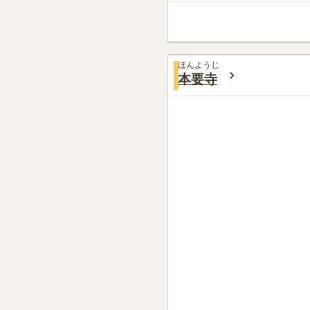
ほんようじ
本要寺