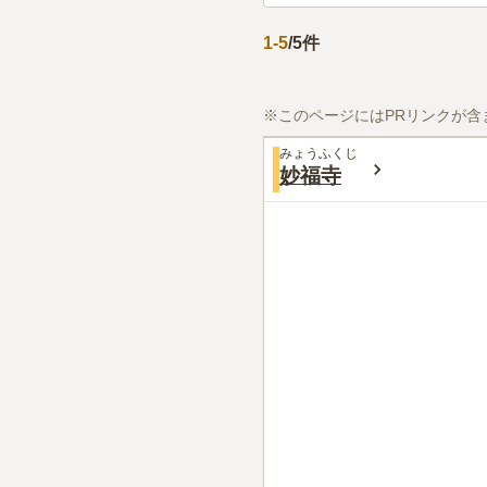
1
-
5
/
5
件
※このページにはPRリンクが含
みょうふくじ
妙福寺