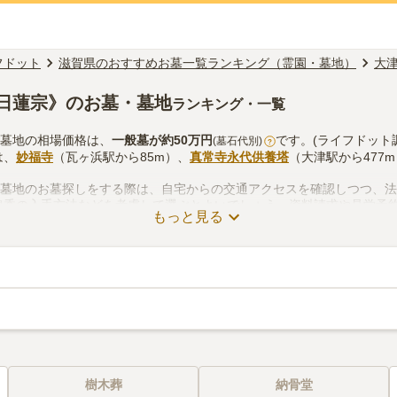
フドット
滋賀県のおすすめお墓一覧ランキング（霊園・墓地）
大
日蓮宗》のお墓・墓地
ランキング・一覧
・墓地の相場価格は、
一般墓
が約
50万円
です。(ライフドット
(墓石代別)
?
は、
妙福寺
（瓦ヶ浜駅から85m）、
真常寺永代供養塔
（大津駅から477
・墓地のお墓探しをする際は、自宅からの交通アクセスを確認しつつ、
線香の入手方法などを考慮して選ぶとよいでしょう。資料請求や見学予
もっと見る
樹木葬
納骨堂