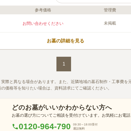
参考価格
管理費
ライフドット編集部のコメント
長等商店街の中に位置する日蓮宗のお
未掲載
お問い合わせください
の商店街があるので、お買い物やお出
ます。 周囲には寺社仏閣が多く集結
神聖な場所です。 多くの人が足を運
お墓の詳細を見る
じられます。 故人も寂しい思いをし
口コミ評価
この霊園はまだ誰からも評価されていません。
1
、実際と異なる場合があります。また、近隣地域の墓石制作・工事費を
新の価格等を知りたい場合は、資料請求にてご確認ください。
どのお墓がいいかわからない方へ
お墓の選び方についてご相談を受付けています。お気軽にお電話
0120-964-790
09:30～18:00
受付
通話無料