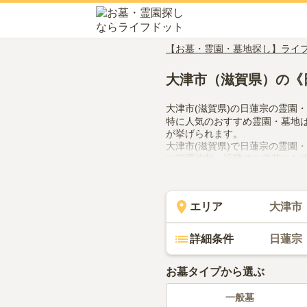
【お墓・霊園・墓地探し】ライ
大津市（滋賀県）の《
大津市(滋賀県)の日蓮宗の霊園
特に人気のおすすめ霊園・墓地
が挙げられます。
大津市(滋賀県)で日蓮宗の霊園
や管理体制、近隣での供花やお
てみてください。
エリア
大津市
詳細条件
日蓮宗
お墓タイプから選ぶ
一般墓