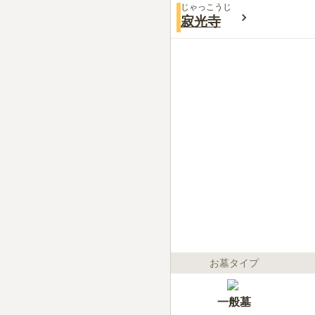
じゃっこうじ
寂光寺
お墓タイプ
一般墓