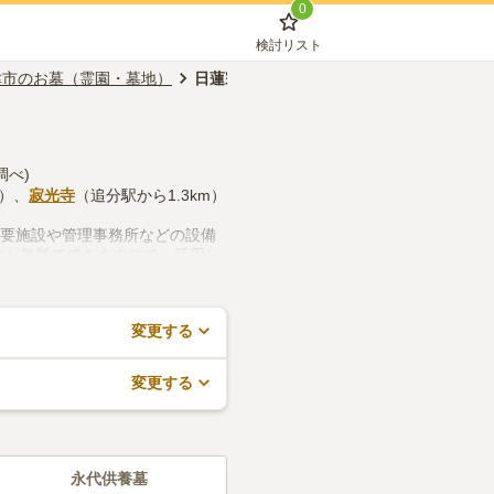
0
検討リスト
津市のお墓（霊園・墓地）
日蓮宗
調べ)
m）、
寂光寺
（追分駅から1.3km）
法要施設や管理事務所などの設備
約が無料でできますので、活用し
変更する
変更する
永代供養墓