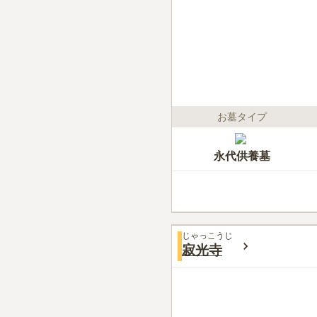
お墓タイプ
永代供養墓
じゃっこうじ
寂光寺