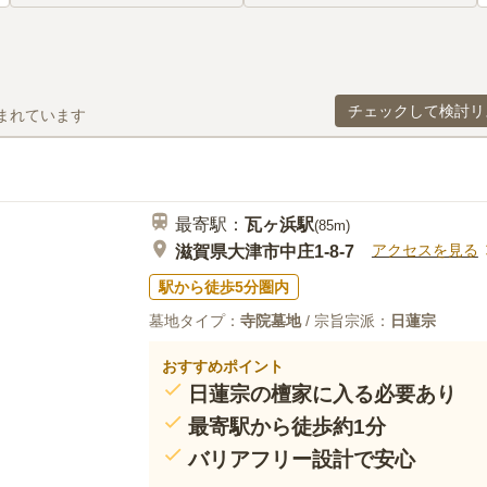
チェックして検討リ
まれています
最寄駅：
瓦ヶ浜
駅
(
85m
)
アクセスを見る
滋賀県大津市中庄1-8-7
駅から徒歩5分圏内
墓地タイプ：
寺院墓地
/ 宗旨宗派：
日蓮宗
おすすめポイント
日蓮宗の檀家に入る必要あり
最寄駅から徒歩約1分
バリアフリー設計で安心