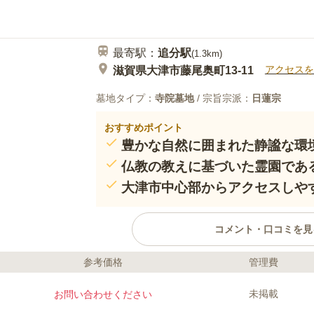
最寄駅：
追分
駅
(
1.3km
)
アクセスを
滋賀県大津市藤尾奥町13-11
墓地タイプ：
寺院墓地
/ 宗旨宗派：
日蓮宗
おすすめポイント
豊かな自然に囲まれた静謐な環
仏教の教えに基づいた霊園であ
大津市中心部からアクセスしや
コメント・口コミを見
参考価格
管理費
口コミ評価
この霊園はまだ誰からも評価されていません。
未掲載
お問い合わせください