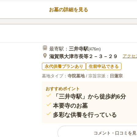
お墓の詳細を見る
最寄駅：
三井寺
駅
(
476m
)
アクセ
滋賀県大津市長等２－３－２９
永代供養プランあり
生前申込できる
墓地タイプ：
寺院墓地
/ 宗旨宗派：
日蓮宗
おすすめポイント
「三井寺駅」から徒歩約6分
本要寺のお墓
多彩な供養を行っている
コメント・口コミを見