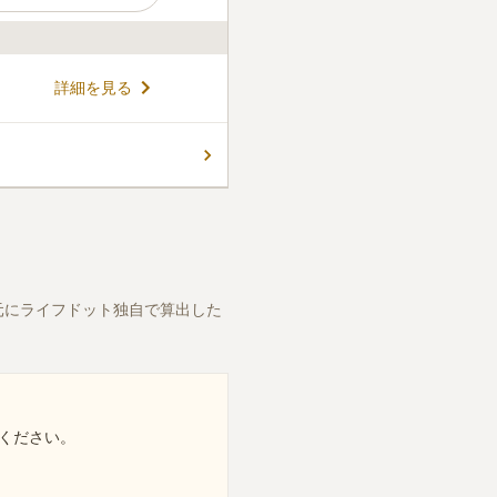
寺の境内墓地です。 昔ながら
詳細を見る
かけにも便利な好立地にあり
しており、清らかな空気が漂う
ぶエリアなので、人の往来を感
コメントの続きを読む
ないで済むことでしょう。
元にライフドット独自で算出した
ください。