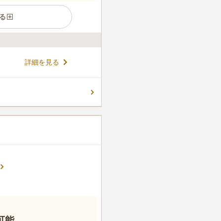
る
の寺院墓地です。瓦ヶ浜駅か
詳細を見る
県道102号線からも近いた
す。墓所内は、バリアフリー
。
コメントの続きを読む
可能