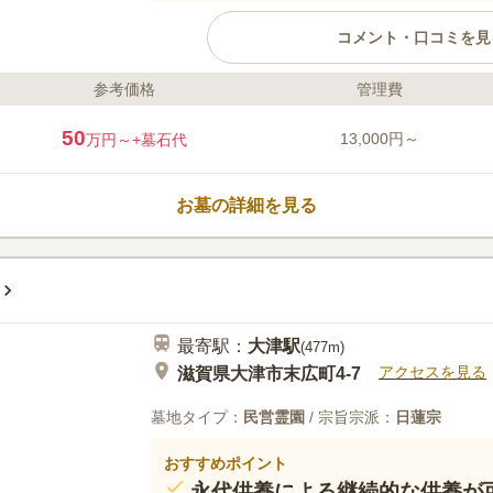
コメント・口コミを見
参考価格
管理費
ライフドット編集部のコメント
滋賀県大津市にある妙福寺は、日蓮宗
50
13,000円～
万円～
+墓石代
らすぐの場所にあり、琵琶湖沿いを走る
め、電車でも車でもお参りしやすいで
設計になっているため歩きやすいです
お墓の詳細を見る
口コミ評価
この霊園はまだ誰からも評価されていません。
最寄駅：
大津
駅
(
477m
)
アクセスを見る
滋賀県大津市末広町4-7
墓地タイプ：
民営霊園
/ 宗旨宗派：
日蓮宗
おすすめポイント
永代供養による継続的な供養が