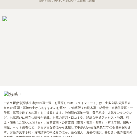
受付時間：
09:30～18:00
（土日祝も対応）
中多久駅(佐賀県多久市)のお墓一覧。お墓探しのlife.（ライフドット）は、中多久駅(佐賀県多
久市)の霊園・墓地の中からおすすめのお墓や、ご自宅近くの樹木葬・納骨堂・永代供養墓・一
般墓（墓石を建てるお墓）をご提案します。地域別の墓地一覧、費用相場、人気ランキングな
ど、お墓選びに役立つ情報が満載。お墓の評判・口コミや、詳細な交通アクセス・地図、料
金・値段もご覧いただけます。民営霊園・公営霊園（市営・都立・都営）・有名寺院、宗教・
宗派、ペット供養など、さまざまな特徴から比較して中多久駅(佐賀県多久市)のお墓を探せま
す。お墓の見学予約・資料請求の申込みのほか、墓石購入、お墓の移設、墓じまい後の遺骨の