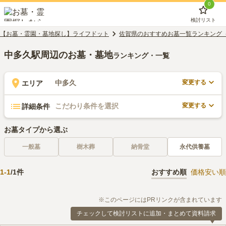
0
検討リスト
【お墓・霊園・墓地探し】ライフドット
佐賀県のおすすめお墓一覧ランキング
中多久駅周辺のお墓・墓地
ランキング・一覧
変更する
中多久
エリア
変更する
こだわり条件を選択
詳細条件
お墓タイプから選ぶ
一般墓
樹木葬
納骨堂
永代供養墓
1
-
1
/
1
件
おすすめ順
価格安い順
※このページにはPRリンクが含まれています
チェックして検討リストに追加・まとめて資料請求