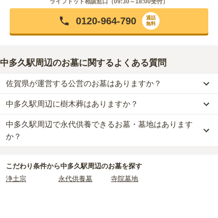
ライフドット相談窓口（
09:30～18:00
受付）
通話
0120-964-790
無料
中多久駅周辺のお墓に関するよくある質問
佐賀県が運営する公営のお墓はありますか？
中多久駅周辺に樹木葬はありますか？
中多久駅周辺
には、公営の霊園の掲載がありません。
一方で、
佐賀県
内には、県または市区町村が運営する公営の霊園が
中多久駅周辺で永代供養できるお墓・墓地はあります
中多久駅周辺
には、樹木葬の掲載がありません。
1
件あります。
自然葬をお考えの場合は、海洋散骨もご検討ください。
か？
公営霊園は民営の霊園と異なり、契約にあたって応募資格が設けら
中多久駅周辺
には、永代供養できるお墓・墓地が
1
件あります。
れているケースがほとんどです。
こだわり条件から
中多久駅周辺
のお墓を探す
詳しくは、
中多久駅周辺
の永代供養の一覧
をご覧ください。
主な条件として、遺骨がすでにある、該当の市区町村に一定年数以
浄土宗
永代供養墓
寺院墓地
上住んでいるなどが挙げられます。
条件を満たさない場合は、申し込み自体ができないことも多いた
め、事前の確認が重要です。
契約条件の詳細は、各霊園のページをご確認いただくか、資料請求