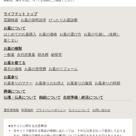
移動先・移す方法についても気軽にご相談ください。
ライフドット トップ
霊園検索
お墓の資料請求
ぴったりお墓診断
お墓について
はじめてのお墓購入
お墓の価格
お墓の選び方
お墓の引越し（改葬）
墓じまい
お墓の種類
一般墓
永代供養墓
樹木葬
納骨堂
お墓を建てる
墓石の価格
お墓の管理費
お墓のリフォーム
お墓参り
お墓参りのマナー
お墓参りのお供え
お墓参りの服装
お墓参りの時期
葬儀について
仏壇・仏具について
相続について
生前準備・終活について
運営者情報
利用規約
プライバシーポリシー
口コミについて
お問い合わせ
■当サイトに関する注意事項
当サイトで提供する商品の情報にあたっては、十分な注意を払って提供しておりま
すが、情報の正確性その他一切の事項についてを保証をするものではありません。