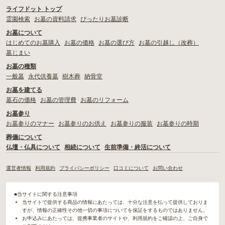
ライフドット トップ
霊園検索
お墓の資料請求
ぴったりお墓診断
お墓について
はじめてのお墓購入
お墓の価格
お墓の選び方
お墓の引越し（改葬）
墓じまい
お墓の種類
一般墓
永代供養墓
樹木葬
納骨堂
お墓を建てる
墓石の価格
お墓の管理費
お墓のリフォーム
お墓参り
お墓参りのマナー
お墓参りのお供え
お墓参りの服装
お墓参りの時期
葬儀について
仏壇・仏具について
相続について
生前準備・終活について
運営者情報
利用規約
プライバシーポリシー
口コミについて
お問い合わせ
■当サイトに関する注意事項
当サイトで提供する商品の情報にあたっては、十分な注意を払って提供しておりま
すが、情報の正確性その他一切の事項についてを保証をするものではありません。
お申込みにあたっては、提携事業者のサイトや、利用規約をご確認の上、ご自身で