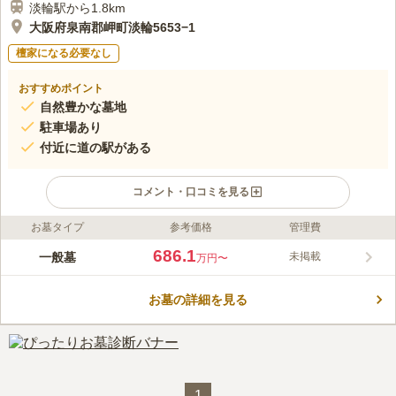
淡輪駅から1.8km
大阪府泉南郡岬町淡輪5653−1
檀家になる必要なし
おすすめポイント
自然豊かな墓地
駐車場あり
付近に道の駅がある
コメント・口コミを見る
お墓タイプ
参考価格
管理費
ライフドット編集部のコメント
岬町が管理・運営する公営墓地です。北に大阪湾、南に提灯講山
686.1
一般墓
未掲載
万円〜
があり、自然豊かで日当たりが良く、明るい雰囲気の墓地です。
斜面に沿ってお墓が並んでおり、基本的には町民の方が利用でき
お墓の詳細を見る
ます。みさき斎場に隣接しており、近くには道の駅みさき（産直
コメントの続きを読む
市場よってって）や展望テラスがあります。また、稲荷宮や西小
山古墳が付近にあり、お墓参りの際に立ち寄ることができます。
口コミ評価
この霊園はまだ誰からも評価されていません。
1