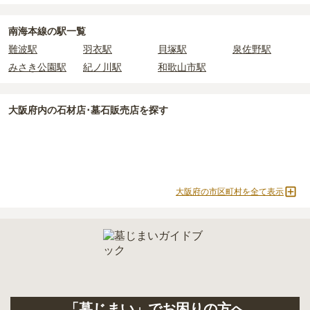
よりお問い合わせください。
正確な費用は、区画や石材の選び方によって大きく変わるため、見
積もりを取るまで確定しません。
南海本線の駅一覧
現地見学では、担当者に「提示金額以外にかかる費用はないか」を
難波駅
羽衣駅
貝塚駅
泉佐野駅
必ず確認することをおすすめします。
みさき公園駅
紀ノ川駅
和歌山市駅
現地への見学が難しい場合は、資料請求でも各霊園の詳しい料金案
内を取り寄せることができます。
大阪府
内の石材店･墓石販売店を探す
大阪府の市区町村を全て表示
「墓じまい」でお困りの方へ