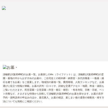
淡輪駅(大阪府岬町)のお墓一覧。お墓探しのlife.（ライフドット）は、淡輪駅(大阪府岬町)の霊
園・墓地の中からおすすめのお墓や、ご自宅近くの樹木葬・納骨堂・永代供養墓・一般墓（墓
石を建てるお墓）をご提案します。地域別の墓地一覧、費用相場、人気ランキングなど、お墓
選びに役立つ情報が満載。お墓の評判・口コミや、詳細な交通アクセス・地図、料金・値段も
ご覧いただけます。民営霊園・公営霊園（市営・都立・都営）・有名寺院、宗教・宗派、ペッ
ト供養など、さまざまな特徴から比較して淡輪駅(大阪府岬町)のお墓を探せます。お墓の見学
予約・資料請求の申込みのほか、墓石購入、お墓の移設、墓じまい後の遺骨の移動先・移す方
法についても気軽にご相談ください。