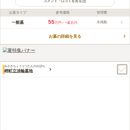
コメント・口コミを見る
お墓タイプ
参考価格
管理費
ライフドット編集部のコメント
大阪湾を眼下に望む最高のロケーションで、海が好きな方や眺望
55
一般墓
未掲載
万円～
+墓石代
に拘りたい方におすすめです。 広大な敷地を誇る公園墓地で、
自然を感じることができます。 四季の移り変わりや、鳥のさえ
お墓の詳細を見る
ずりは、訪れる人を楽しませてくれることでしょう。 ゆとりの
コメントの続きを読む
ある区画が特徴で、ご家族代々で眠ることができるお墓をお探し
の方にもピッタリです。
口コミ評価
3.8
みんなの評価
口コミ
30
件
霊園内でお花やろうそくは売店で購入します。また公園墓地のた
60代
男性
みさきちょうりつたんのわぼち
めお供え物は禁止されています。それから法事の時は霊園内の管理事務所
岬町立淡輪墓地
で会議室を借り法要を行っています。食事ですが公園墓地のため弁当の持
ち込みも可能です。但し法事の食事は最寄り駅の近くで予約しています。
口コミの続きを読む