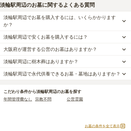
淡輪駅周辺のお墓に関するよくある質問
淡輪駅周辺でお墓を購入するには、いくらかかります
か？
淡輪駅周辺で安くお墓を購入するには？
淡輪駅周辺
での購入費用の目安は、
一般墓が約174万円
です。
一般墓を建てる場合は、「永代使用料（土地代）」と「墓石代」の
大阪府が運営する公営のお墓はありますか？
淡輪駅周辺
で一番安価な
お墓
は、
大阪市設 泉南メモリアルパーク
の
2つが主な費用となります。
一般墓
で、
55万円
(墓石代別)
からお求めいただけます。
淡輪駅周辺
の一般墓の永代使用料の平均は
28万円
で、墓石代は
大阪
淡輪駅周辺に樹木葬はありますか？
淡輪駅周辺
には、
大阪府
が運営する公営の霊園が
2
件あります。
一般的に最も費用を抑えられるのは、他の方のご遺骨と一緒に埋葬
府の平均
145.7万円
です。いずれも区画の広さや墓石の大きさ・素
大阪市設 泉南メモリアルパーク
と
岬町立淡輪墓地
がそれにあたり
する
「合祀墓（ごうしぼ）」
と呼ばれるタイプです。個別のお墓に
材によって変わります。
淡輪駅周辺で永代供養できるお墓・墓地はありますか？
淡輪駅周辺
には、樹木葬の掲載がありません。
ます。
比べて省スペースで管理の手間がかからないため、費用が安く設定
自然葬をお考えの場合は、海洋散骨もご検討ください。
されています。
なお、お墓によっては以下の費用が別途かかる場合があります。
淡輪駅周辺
には、永代供養の掲載がありません。
公営霊園は民営の霊園と異なり、契約にあたって応募資格が設けら
価格の目安は、1名あたり5万円〜30万円程度です。
・
開眼法要の費用
：お墓を新しく建てた際に行う儀式のための費
こだわり条件から
淡輪駅周辺
のお墓を探す
永代供養をお考えの場合は、海洋散骨もご検討ください。
れているケースがほとんどです。
用。僧侶に渡すお布施がかかります。
年間管理費なし
宗教不問
公営霊園
主な条件として、遺骨がすでにある、該当の市区町村に一定年数以
淡輪駅周辺
で安価なお墓を探したい場合は、
価格の安い順
で並び替
・
納骨式の費用
：お墓に遺骨を納める儀式のための費用。僧侶に渡
上住んでいるなどが挙げられます。
えてお墓を探すのがおすすめです。
すお布施、会食などの費用がかかります。
条件を満たさない場合は、申し込み自体ができないことも多いた
・
年間管理費
：お墓の管理費。契約後、毎年発生するケースがあり
め、事前の確認が重要です。
ます。
お墓の条件を全て表示
契約条件の詳細は、各霊園のページをご確認いただくか、資料請求