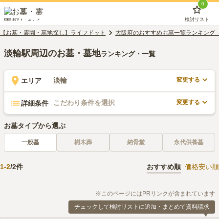
0
検討リスト
【お墓・霊園・墓地探し】ライフドット
大阪府のおすすめお墓一覧ランキング
淡輪駅周辺のお墓・墓地
ランキング・一覧
変更する
淡輪
エリア
変更する
こだわり条件を選択
詳細条件
お墓タイプから選ぶ
一般墓
樹木葬
納骨堂
永代供養墓
1
-
2
/
2
件
おすすめ順
価格安い順
※このページにはPRリンクが含まれています
チェックして検討リストに追加・まとめて資料請求