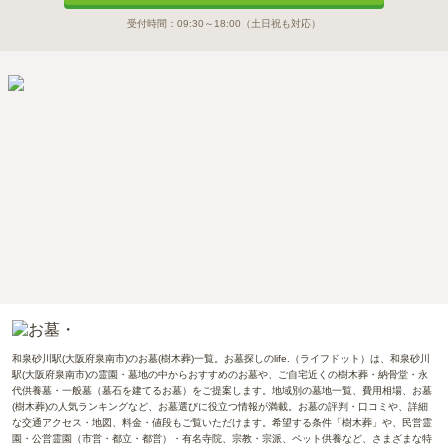
受付時間：
09:30～18:00
（土日祝も対応）
和泉砂川駅(大阪府泉南市)のお墓(樹木葬)一覧。お墓探しのlife.（ライフドット）は、和泉砂川
駅(大阪府泉南市)の霊園・墓地の中からおすすめのお墓や、ご自宅近くの樹木葬・納骨堂・永
代供養墓・一般墓（墓石を建てるお墓）をご提案します。地域別の墓地一覧、費用相場、お墓
(樹木葬)の人気ランキングなど、お墓選びに役立つ情報が満載。お墓の評判・口コミや、詳細
な交通アクセス・地図、料金・値段もご覧いただけます。希望する条件「樹木葬」や、民営霊
園・公営霊園（市営・都立・都営）・有名寺院、宗教・宗派、ペット供養など、さまざまな特