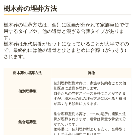
樹木葬の埋葬方法
樹木葬の埋葬方法は、個別に区画が分かれて家族単位で使
用するタイプや、他の遺骨と混ざる合葬タイプがありま
す。
樹木葬は永代供養がセットになっていることが大半ですの
で、最終的には他の遺骨とひとまとめに合葬（がっそう）
されます。
樹木葬の埋葬方法
特徴
個別埋葬型樹木葬は、家族や契約者ごとの個
別区画に遺骨を埋葬します。
個別埋葬型
自分たちの専有スペースを持つことができま
すが、樹木葬の他の埋葬方法に比べると費用
が高くなる傾向にあります。
集合埋葬型樹木葬は、一つの場所に複数の遺
骨が埋葬されますが、遺骨は骨壷や骨袋で分
集合埋葬型
かれています。
価格帯は、個別埋葬型よりも安く、合葬型よ
りも若干高い傾向にあります。