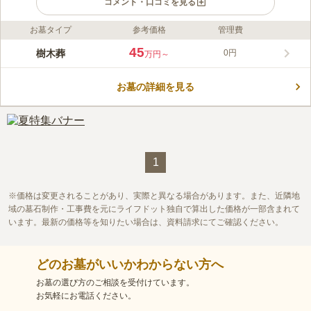
コメント・口コミを見る
お墓タイプ
参考価格
管理費
ライフドット編集部のコメント
小川渓メモリーズパークは、墓石とガラスそして樹木を融合した
45
樹木葬
0円
万円～
樹木葬に対応している霊園です。 多彩なニーズに応えており、
ご自分の好みのお墓を建立できます。 永代供養墓があり生前予
お墓の詳細を見る
約ができるので、お墓の継承者が居ない方でも安心して眠れま
コメントの続きを読む
す。 自然に触れることができる環境をお探しの方や、樹木葬に
拘りをお持ちの方必見です。
口コミ評価
3.8
みんなの評価
口コミ
9
件
墓地から徒歩圏内には何もありません。鳥が鳴いているような静
50代
女性
かな場所です。墓地に行くまでの大きな通りに何軒かスーパーがあるので
1
お花やお供え物は購入できます。また、食事処もあります。
口コミの続きを読む
価格は変更されることがあり、実際と異なる場合があります。また、近隣地
域の墓石制作・工事費を元にライフドット独自で算出した価格が一部含まれて
います。最新の価格等を知りたい場合は、資料請求にてご確認ください。
どのお墓がいいかわからない方へ
お墓の選び方のご相談を受付けています。
お気軽にお電話ください。