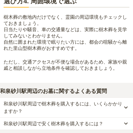
選び方4. 周囲環境で選ぶ
樹木葬の敷地内だけでなく、霊園の周辺環境もチェックし
ておきましょう。
日当たりや騒音、車の交通量などは、実際に樹木葬を見学
してみないとわかりません。
自然に囲まれた環境で眠りたい方には、都会の喧騒から離
れた里山型樹木葬がおすすめです。
ただし、交通アクセスが不便な場合があるため、家族や親
戚と相談しながら立地条件を確認しておきましょう。
和泉砂川駅周辺のお墓に関するよくある質問
和泉砂川駅周辺で樹木葬を購入するには、いくらかかり
ますか？
和泉砂川駅周辺で安く樹木葬を購入するには？
和泉砂川駅周辺
での購入費用の目安は、
樹木葬が約75万円
です。
樹木葬・納骨堂・永代供養墓は、基本的に墓石代がかからず、永代