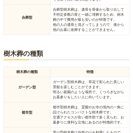
合葬型樹木葬は、遺骨を骨壷から取り出して
不特定多数の骨と一緒に埋葬するため、樹木
合葬型
葬の中で費用が最も安いのが特徴です。
他の人の遺骨と混ざってしまうので、後から
他のお墓に改葬することができません。
樹木葬の種類
樹木葬の種類
特徴
ガーデン型樹木葬は、草花で彩られた美しい
景観を楽しむことができます。
ガーデン型
明るい庭園のような場所で、くつろぎながら
お墓参りをしたい人に向いています。
都市型樹木葬は、霊園やお寺の境内の一角に
設けられたコンパクトな樹木葬です。
都市型
交通アクセスが良い都市部で多く見られ、お
墓参りに便利な立地にあるのが特徴的です。
里山型樹木葬は自然の山を利用したもので、