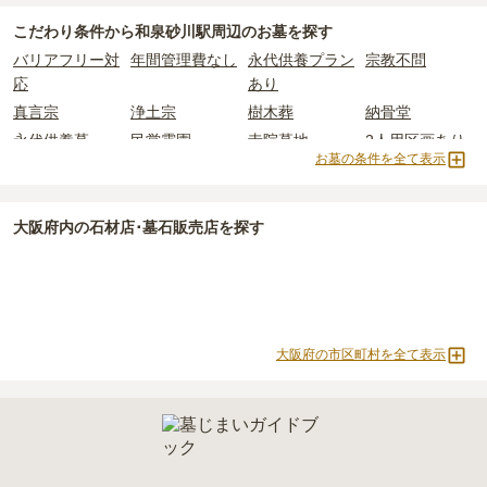
和泉砂川駅周辺
で一番安価な
樹木葬
は、
阪南小川渓メモリーズパー
使用料のみかかります。
こだわり条件から
和泉砂川駅周辺
のお墓を探す
ク
の
樹木葬
で、
45万円
からお求めいただけます。
バリアフリー対
年間管理費なし
永代供養プラン
宗教不問
一般的に最も費用を抑えられるのは、他の方のご遺骨と一緒に埋葬
なお、お墓によっては以下の費用が別途かかる場合があります。
応
あり
する
「合祀墓（ごうしぼ）」
と呼ばれるタイプです。個別のお墓に
・
開眼法要の費用
：お墓を新しく建てた際に行う儀式のための費
比べて省スペースで管理の手間がかからないため、費用が安く設定
用。僧侶に渡すお布施がかかります。
真言宗
浄土宗
樹木葬
納骨堂
されています。
・
納骨式の費用
：お墓に遺骨を納める儀式のための費用。僧侶に渡
永代供養墓
民営霊園
寺院墓地
2人用区画あり
価格の目安は、1名あたり5万円〜30万円程度です。
すお布施、会食などの費用がかかります。
お墓の条件を全て表示
・
年間管理費
：お墓の管理費。契約後、毎年発生するケースがあり
和泉砂川駅周辺
で安価なお墓を探したい場合は、
価格の安い順
で並
ます。
大阪府
内の石材店･墓石販売店を探す
び替えてお墓を探すのがおすすめです。
正確な費用は、区画や石材の選び方によって大きく変わるため、見
積もりを取るまで確定しません。
現地見学では、担当者に「提示金額以外にかかる費用はないか」を
必ず確認することをおすすめします。
現地への見学が難しい場合は、資料請求でも各霊園の詳しい料金案
大阪府の市区町村を全て表示
内を取り寄せることができます。