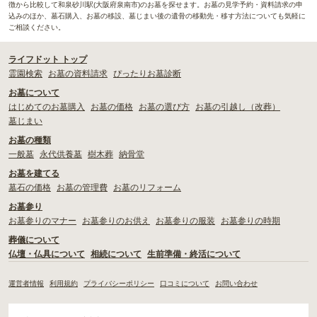
徴から比較して和泉砂川駅(大阪府泉南市)のお墓を探せます。お墓の見学予約・資料請求の申
込みのほか、墓石購入、お墓の移設、墓じまい後の遺骨の移動先・移す方法についても気軽に
ご相談ください。
ライフドット トップ
霊園検索
お墓の資料請求
ぴったりお墓診断
お墓について
はじめてのお墓購入
お墓の価格
お墓の選び方
お墓の引越し（改葬）
墓じまい
お墓の種類
一般墓
永代供養墓
樹木葬
納骨堂
お墓を建てる
墓石の価格
お墓の管理費
お墓のリフォーム
お墓参り
お墓参りのマナー
お墓参りのお供え
お墓参りの服装
お墓参りの時期
葬儀について
仏壇・仏具について
相続について
生前準備・終活について
運営者情報
利用規約
プライバシーポリシー
口コミについて
お問い合わせ