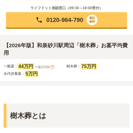
ライフドット相談窓口（
09:30～18:00
受付）
通話
0120-964-790
無料
【2026年版】和泉砂川駅周辺「樹木葬」お墓平均費
用
44万円
75万円
一般墓：
樹木葬：
※墓石代別
?
5万円
永代供養墓：
樹木葬とは