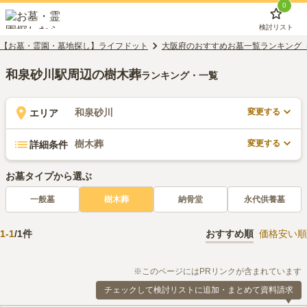
0
検討リスト
【お墓・霊園・墓地探し】ライフドット
大阪府のおすすめお墓一覧ランキング
和泉砂川駅周辺の樹木葬
ランキング・一覧
変更する
和泉砂川
エリア
変更する
樹木葬
詳細条件
お墓タイプから選ぶ
一般墓
樹木葬
納骨堂
永代供養墓
1
-
1
/
1
件
おすすめ順
価格安い順
※このページにはPRリンクが含まれています
チェックして検討リストに追加・まとめて資料請求