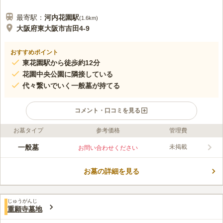
最寄駅：
河内花園
駅
(
1.6km
)
大阪府東大阪市吉田4-9
おすすめポイント
東花園駅から徒歩約12分
花園中央公園に隣接している
代々繋いでいく一般墓が持てる
コメント・口コミを見る
お墓タイプ
参考価格
管理費
ライフドット編集部のコメント
近鉄奈良線「東花園駅」から歩いて12分ほど、「稲葉町二丁目バ
一般墓
未掲載
お問い合わせください
ス停」からは徒歩で11分ほどの場所にある寺院墓地です。融通念
仏宗の常福寺が管理・運営している霊園で、お墓を持つには常福
お墓の詳細を見る
寺の檀家になる必要があります。日当たりが良く、段差が少ない
コメントの続きを読む
霊園で、水場があり手桶が常備されています。吉田墓地に隣接し
ており、スポーツ施設や遊び場がある広大な花園中央公園とも隣
口コミ評価
接しています。尚、常福寺の本堂は霊園からはやや離れた場所に
じゅうがんじ
この霊園はまだ誰からも評価されていません。
重願寺墓地
あります。