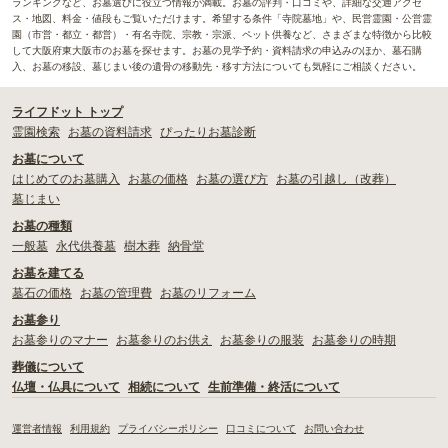
ランキングなど、お墓選びに役立つ情報が満載。お墓の評判・口コミや、詳細な交通アクセ
ス・地図、料金・値段もご覧いただけます。希望する条件「寺院墓地」や、民営霊園・公営霊
園（市営・都立・都営）・有名寺院、宗教・宗派、ペット供養など、さまざまな特徴から比較
して大阪府東大阪市のお墓を探せます。お墓の見学予約・資料請求の申込みのほか、墓石購
入、お墓の移設、墓じまい後の遺骨の移動先・移す方法についても気軽にご相談ください。
ライフドット トップ
霊園検索
お墓の資料請求
ぴったりお墓診断
お墓について
はじめてのお墓購入
お墓の価格
お墓の選び方
お墓の引越し（改葬）
墓じまい
お墓の種類
一般墓
永代供養墓
樹木葬
納骨堂
お墓を建てる
墓石の価格
お墓の管理費
お墓のリフォーム
お墓参り
お墓参りのマナー
お墓参りのお供え
お墓参りの服装
お墓参りの時期
葬儀について
仏壇・仏具について
相続について
生前準備・終活について
運営者情報
利用規約
プライバシーポリシー
口コミについて
お問い合わせ