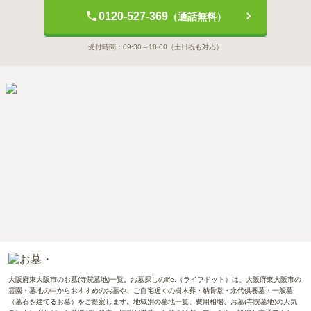
0120-527-369
（通話無料）
受付時間：
09:30～18:00
（土日祝も対応）
大阪府東大阪市のお墓(寺院墓地)一覧。お墓探しのlife.（ライフドット）は、大阪府東大阪市の
霊園・墓地の中からおすすめのお墓や、ご自宅近くの樹木葬・納骨堂・永代供養墓・一般墓
（墓石を建てるお墓）をご提案します。地域別の墓地一覧、費用相場、お墓(寺院墓地)の人気