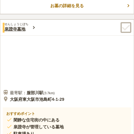
あり、故人も寂しくなりません。
お墓の詳細を見る
口コミ評価
この霊園はまだ誰からも評価されていません。
せんしょうじぼち
泉證寺墓地
最寄駅：
服部川
駅
(
3.7km
)
大阪府東大阪市池島町4-1-29
おすすめポイント
閑静な住宅街の中にある
泉證寺が管理している墓地
駐車場あり