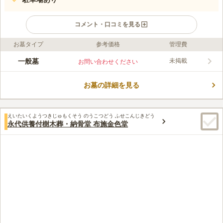
コメント・口コミを見る
お墓タイプ
参考価格
管理費
ライフドット編集部のコメント
大阪府東大阪市にある寺院墓地です。浄土真宗大谷派の泉證寺に
一般墓
未掲載
お問い合わせください
よって管理・運営されています。泉證寺墓地は泉證寺の境内には
なく、山門前の細い道を挟んだ向かい側にあります。墓域は段差
お墓の詳細を見る
が少なく、日当たりも良く静かな環境です。また、白い塀と柵で
コメントの続きを読む
囲まれており、清潔感があります。駐車場は少し西側に行ったと
ころにある東大阪市立池島公民分館の横にあります。
口コミ評価
えいたいくようつきじゅもくそう のうこつどう ふせこんじきどう
この霊園はまだ誰からも評価されていません。
永代供養付樹木葬・納骨堂 布施金色堂