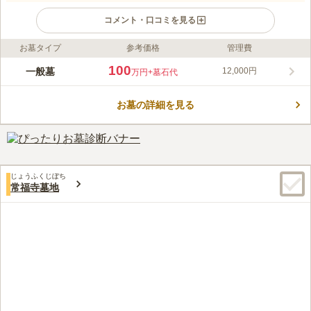
コメント・口コミを見る
お墓タイプ
参考価格
管理費
ライフドット編集部のコメント
大龍寺は大阪府東大阪市にある、十一面観音を本尊とする寺院で
100
一般墓
12,000円
万円
+墓石代
す。仏殿、斎堂、総門、開山堂は東大阪市の文化財に指定されて
おり、300年以上の歴史を持っています。墓地は本堂の奥にあ
お墓の詳細を見る
り、喧騒から離れ木々に囲まれた静かな環境です。一般墓は2聖
コメントの続きを読む
地から使用することができ、和型のほか洋型、オリジナルのお墓
も建てることができます。
口コミ評価
この霊園はまだ誰からも評価されていません。
じょうふくじぼち
常福寺墓地