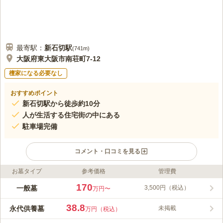
最寄駅：
新石切
駅
(
741m
)
大阪府東大阪市南荘町7-12
檀家になる必要なし
おすすめポイント
新石切駅から徒歩約10分
人が生活する住宅街の中にある
駐車場完備
コメント・口コミを見る
お墓タイプ
参考価格
管理費
ライフドット編集部のコメント
額田之霊園は、大阪府東大阪市の住宅街にある霊園です。額田墓
170
一般墓
3,500円（税込）
万円〜
地、東大阪市立額田斎場に隣接しています。最寄り駅から徒歩圏
内で、近くのバス停からも徒歩数分の立地です。30台以上停めら
38.8
永代供養墓
未掲載
万円（税込）
れる駐車場も備えられており、どのような交通手段でもアクセス
コメントの続きを読む
が良いところが魅力です。住宅街の中にあるため常に人の気配が