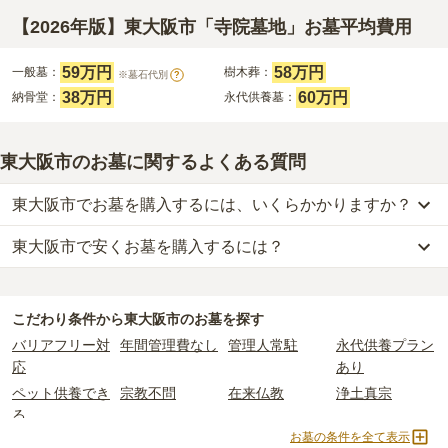
【2026年版】東大阪市「寺院墓地」お墓平均費用
59万円
58万円
一般墓：
樹木葬：
※墓石代別
?
38万円
60万円
納骨堂：
永代供養墓：
東大阪市のお墓に関するよくある質問
東大阪市でお墓を購入するには、いくらかかりますか？
東大阪市で安くお墓を購入するには？
東大阪市
での購入費用の目安は、
一般墓が約197万円、樹木葬が約
107万円、納骨堂が約38万円、永代供養墓が約60万円
です。
東大阪市
で一番安価な
お墓
は、
永代供養付樹木葬・納骨堂 布施金色
一般墓を建てる場合は、「永代使用料（土地代）」と「墓石代」の
堂
の
永代供養墓
で、
7万円
からお求めいただけます。
2つが主な費用となります。
こだわり条件から
東大阪市
のお墓を探す
一般的に最も費用を抑えられるのは、他の方のご遺骨と一緒に埋葬
東大阪市
の一般墓の永代使用料の平均は
52万円
で、墓石代は
大阪府
バリアフリー対
年間管理費なし
管理人常駐
永代供養プラン
する
「合祀墓（ごうしぼ）」
と呼ばれるタイプです。個別のお墓に
の平均
145.7万円
です。いずれも区画の広さや墓石の大きさ・素材
応
あり
比べて省スペースで管理の手間がかからないため、費用が安く設定
によって変わります。
ペット供養でき
宗教不問
在来仏教
浄土真宗
されています。
樹木葬・納骨堂・永代供養墓は、基本的に墓石代がかからず、永代
る
価格の目安は、1名あたり5万円〜30万円程度です。
使用料のみかかります。
お墓の条件を全て表示
真宗大谷派
融通念仏宗
樹木葬
納骨堂