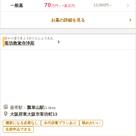
400年以上の歴史を持っている、重願寺によって管理されている
70
一般墓
12,000円～
万円～
+墓石代
寺院墓地です。苑内には、市の文化財として指定されている、多
賽塔など、歴史的価値のある建造物も見られます。 緑に囲まれ
お墓の詳細を見る
た落ち着いた雰囲気の墓地です。霊園を管理する重願寺には市の
コメントの続きを読む
文化財である多寶塔があります。重願寺の歴史は400年以上で
す。重願寺の境内から町並みを見渡すことができます。春には満
口コミ評価
開の桜が見られます。お墓は、在来仏教の方であれば申し込むこ
きゃくぼうきょうかくじじょうえん
3.0
みんなの評価
口コミ
1
件
客坊教覚寺浄苑
とが可能です。墓地内はバリアフリー設計です。お年寄りの方や
いつも前もって用意していっているので、お供え物を購入すると
50代
女性
車椅子の方でも安心してお墓参りができます。
ころが近くにあるのかはよくわからない。恐らくあると思う。」
口コミの続きを読む
最寄駅：
瓢箪山
駅
(
1.1km
)
大阪府東大阪市客坊町13
檀家になる必要なし
永代供養プランあり
眺めがいい
生前申込できる