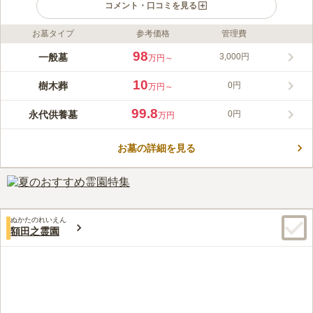
コメント・口コミを見る
お墓タイプ
参考価格
管理費
ライフドット編集部のコメント
境内の和やかな姿のお地蔵さまが心を癒してくれる大通寺の寺院
98
一般墓
3,000円
万円～
墓地です。 宗派は不問で、無宗教の方も眠れます。 本堂での供
養も執り行ってもらえますが檀家になる必要はなく、行事や寄進
10
樹木葬
0円
万円～
などのお付き合いが不要なのもポイントです。 墓苑内はバリア
コメントの続きを読む
フリーで、お向かいのコンビニエンスストアでお花なども購入で
99.8
永代供養墓
0円
万円
きるので、いつでも気軽にお参りができます。
口コミ評価
この霊園はまだ誰からも評価されていません。
お墓の詳細を見る
ぬかたのれいえん
額田之霊園