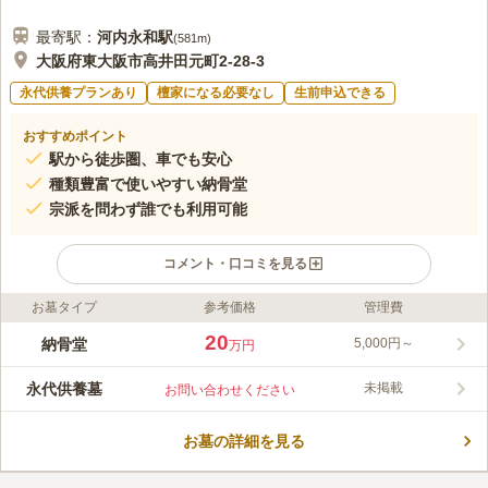
最寄駅：
河内永和
駅
(
581m
)
大阪府東大阪市高井田元町2-28-3
永代供養プランあり
檀家になる必要なし
生前申込できる
おすすめポイント
駅から徒歩圏、車でも安心
種類豊富で使いやすい納骨堂
宗派を問わず誰でも利用可能
コメント・口コミを見る
お墓タイプ
参考価格
管理費
ライフドット編集部のコメント
本光寺は1330年代に開かれた歴史ある寺院で、近鉄奈良線・JR
20
納骨堂
5,000円～
万円
おおさか東線「河内永和駅」から徒歩約7分の静かな住宅街にあ
ります。大阪のどの方面からもアクセスしやすく、駐車場も完備
永代供養墓
未掲載
お問い合わせください
しているため、お車でも安心してお参りいただけます。鉄骨3階
コメントの続きを読む
建ての納骨堂にはエレベーターが設置されており、ロッカー型・
石碑型・お仏壇型など種類豊富な納骨壇をご用意しています。
お墓の詳細を見る
口コミ評価
2014年と2019年の増築によりさらに充実し、宗派を問わず多く
この霊園はまだ誰からも評価されていません。
の方にご利用いただいております。