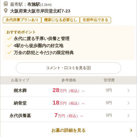
最寄駅：
布施
駅
(
1.1km
)
大阪府東大阪市岸田堂北町7-23
永代供養プランあり
檀家になる必要なし
生前申込できる
おすすめポイント
永代に渡る手厚い供養と管理
4駅から徒歩圏内の好立地
万全の防犯と今だけの限定特典
コメント・口コミを見る
お墓タイプ
参考価格
管理費
ライフドット編集部のコメント
新規オープン記念 特別価格でご案内中です！ 布施浄苑は東大
28
樹木葬
0円
万円（税込）～
阪市にある真宗大谷派 西岸寺が管理・運営する永代供養浄苑で
す。 大阪市内からの利便性も良く、永代供養付樹木葬や納骨
18
納骨堂
0円
万円（税込）～
堂、室内墓など選択肢も豊富、全バリアフリー設計でお参りしや
コメントの続きを読む
すいのが特徴です。 1600年前半に開創され、約400年の歴史を
7
永代供養墓
0円
万円（税込）～
誇る西岸寺が、大切な故人様のご供養をさせていただきます。
口コミ評価
この霊園はまだ誰からも評価されていません。
お墓の詳細を見る