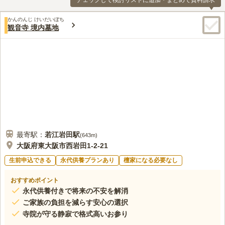
チェックして検討リストに追加・まとめて資料請求
かんのんじ けいだいぼち
観音寺 境内墓地
最寄駅：
若江岩田
駅
(
643m
)
大阪府東大阪市西岩田1-2-21
生前申込できる
永代供養プランあり
檀家になる必要なし
おすすめポイント
永代供養付きで将来の不安を解消
ご家族の負担を減らす安心の選択
寺院が守る静寂で格式高いお参り