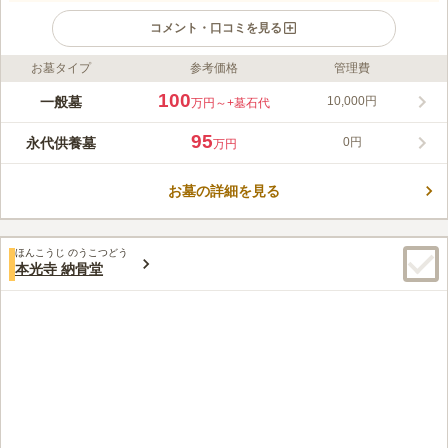
コメント・口コミを見る
お墓タイプ
参考価格
管理費
ライフドット編集部のコメント
東大阪市の観音寺が提案する「永代供養付き一般墓」は、家族で
100
一般墓
10,000円
万円～
+墓石代
のお参りを大切にしながら、将来の管理を寺院に一任できる安心
の住まいです。後継者の有無を問わず、無縁仏になる心配がない
95
永代供養墓
0円
万円
ため、ご家族に負担をかけたくない方や生前整理を考える方に選
コメントの続きを読む
ばれています。寺院ならではの手厚い供養と静かな環境に守ら
れ、今決めることがこれからの大きな安心に繋がります。区画数
お墓の詳細を見る
口コミ評価
には限りがあるため、早めのご相談がおすすめです。
3.2
みんなの評価
口コミ
1
件
墓地らか徒歩5分くらいのところにニトリモールがあるので、ホ
50代
男性
ほんこうじ のうこつどう
ームセンターでは大概のものがそろうし、生花も買うことができる。フー
本光寺 納骨堂
ドコートでは、いろんな食事ができる。
口コミの続きを読む