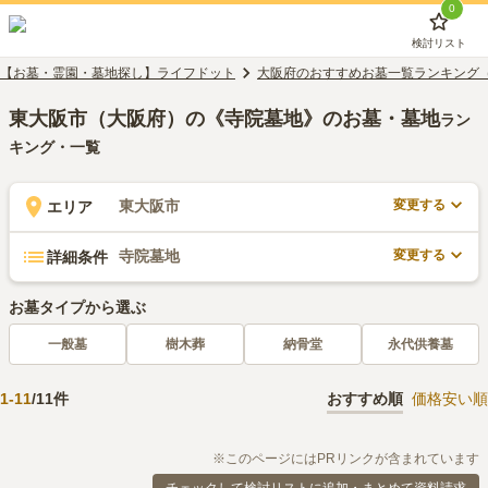
0
検討リスト
【お墓・霊園・墓地探し】ライフドット
大阪府のおすすめお墓一覧ランキング
東大阪市（大阪府）の《寺院墓地》のお墓・墓地
ラン
キング・一覧
変更する
東大阪市
エリア
変更する
寺院墓地
詳細条件
お墓タイプから選ぶ
一般墓
樹木葬
納骨堂
永代供養墓
1
-
11
/
11
件
おすすめ順
価格安い順
※このページにはPRリンクが含まれています