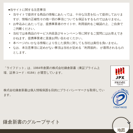
■当サイトに関する注意事項
当サイトで提供する商品の情報にあたっては、十分な注意を払って提供しておりま
すが、情報の正確性その他一切の事項についてを保証をするものではありません。
お申込みにあたっては、提携事業者のサイトや、利用規約をご確認の上、ご自身で
ご判断ください。
当社では各商品のサービス内容及びキャンペーン等に関するご質問にはお答えでき
かねます。提携事業者に直接お問い合わせください。
本ページのいかなる情報により生じた損失に対しても当社は責任を負いません。
なお、本注意事項に定めがない事項は当社が定める「利用規約」 が適用されるもの
とします。
「ライフドット」は、1984年創業の株式会社鎌倉新書（東証プライム上
場、証券コード：6184）が運営しています。
株式会社鎌倉新書は個人情報保護を目的にプライバシーマークを取得してい
ます。
鎌倉新書のグループサイト
地図
「Life.（ライフドット）」関連サイト