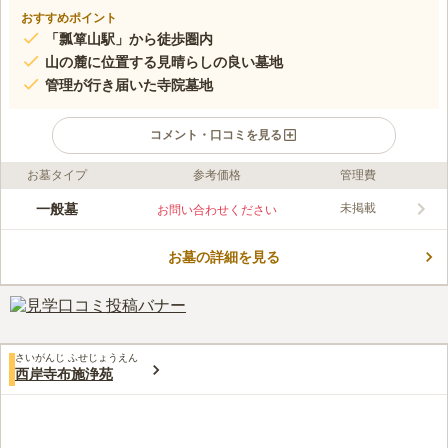
おすすめポイント
「瓢箪山駅」から徒歩圏内
山の麓に位置する見晴らしの良い墓地
管理が行き届いた寺院墓地
コメント・口コミを見る
お墓タイプ
参考価格
管理費
ライフドット編集部のコメント
大阪府東大阪市の東部に位置する寺院墓地です。 緑豊かな山々
一般墓
未掲載
お問い合わせください
を背景に、開放的で明るい墓域が広がっています。 墓地の先に
ある池から流れる清々しい風に癒されながら故人と語らえま
お墓の詳細を見る
す。。 200区画の広大な敷地の入口には、墓地の配置図が建てら
コメントの続きを読む
れているので迷うことはありません。 宗教不問なので、キリス
ト教などの仏教徒以外の宗教を信仰している方でも建墓すること
口コミ評価
ができます。
この霊園はまだ誰からも評価されていません。
さいがんじ ふせじょうえん
西岸寺布施浄苑