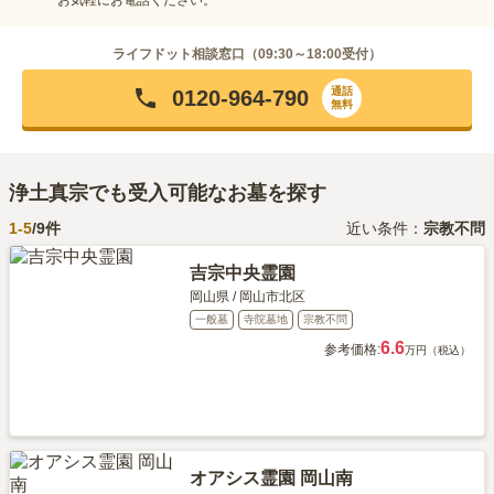
ライフドット相談窓口（
09:30～18:00
受付）
通話
0120-964-790
無料
浄土真宗でも受入可能なお墓を探す
1-
5
/
9
件
近い条件：
宗教不問
吉宗中央霊園
岡山県
/
岡山市北区
一般墓
寺院墓地
宗教不問
6.6
参考価格:
万円（税込）
オアシス霊園 岡山南