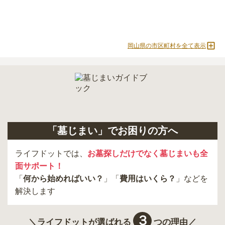
必ず確認することをおすすめします。
現地への見学が難しい場合は、資料請求でも各霊園の詳しい料金案
内を取り寄せることができます。
岡山県の市区町村を全て表示
「墓じまい」でお困りの方へ
ライフドットでは、
お墓探しだけでなく墓じまいも全
面サポート！
「
何から始めればいい？
」「
費用はいくら？
」などを
解決します
３
＼ライフドットが選ばれる
つの理由／