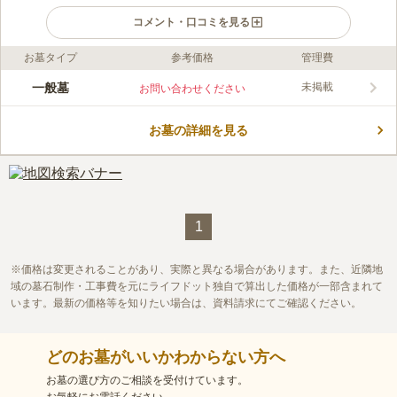
コメント・口コミを見る
お墓タイプ
参考価格
管理費
ライフドット編集部のコメント
岡山市東区にある、西方寺が管理する寺院墓地です。見晴らしが
一般墓
未掲載
お問い合わせください
良く、ひな壇状になっているため日当たりも良いです。壇の境目
には転落防止のガードが設けられており、小さなお子さん連れで
お墓の詳細を見る
も安心してお墓参りができます。駅とバス停からはやや距離があ
コメントの続きを読む
りますので、車でのお墓参りが便利です。墓地の使用は檀家の方
に限られていますので、浄土真宗本願寺派の方が利用できます。
口コミ評価
この霊園はまだ誰からも評価されていません。
1
価格は変更されることがあり、実際と異なる場合があります。また、近隣地
域の墓石制作・工事費を元にライフドット独自で算出した価格が一部含まれて
います。最新の価格等を知りたい場合は、資料請求にてご確認ください。
どのお墓がいいかわからない方へ
お墓の選び方のご相談を受付けています。
お気軽にお電話ください。