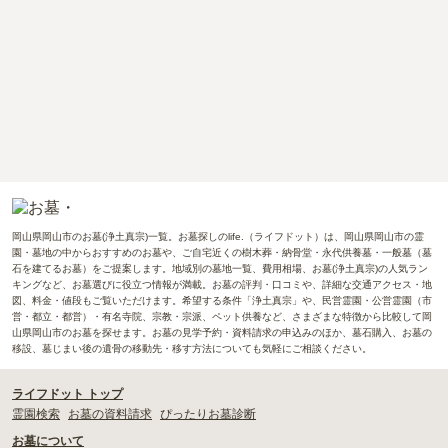
岡山県岡山市のお墓(浄土真宗)一覧。お墓探しのlife.（ライフドット）は、岡山県岡山市の霊
園・墓地の中からおすすめのお墓や、ご自宅近くの樹木葬・納骨堂・永代供養墓・一般墓（墓
石を建てるお墓）をご提案します。地域別の墓地一覧、費用相場、お墓(浄土真宗)の人気ラン
キングなど、お墓選びに役立つ情報が満載。お墓の評判・口コミや、詳細な交通アクセス・地
図、料金・値段もご覧いただけます。希望する条件「浄土真宗」や、民営霊園・公営霊園（市
営・都立・都営）・有名寺院、宗教・宗派、ペット供養など、さまざまな特徴から比較して岡
山県岡山市のお墓を探せます。お墓の見学予約・資料請求の申込みのほか、墓石購入、お墓の
移設、墓じまい後の遺骨の移動先・移す方法についても気軽にご相談ください。
ライフドット トップ
霊園検索
お墓の資料請求
ぴったりお墓診断
お墓について