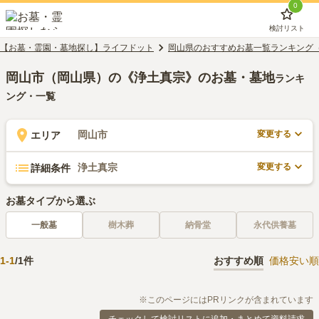
0
検討リスト
【お墓・霊園・墓地探し】ライフドット
岡山県のおすすめお墓一覧ランキング
岡山市（岡山県）の《浄土真宗》のお墓・墓地
ランキ
ング・一覧
変更する
岡山市
エリア
変更する
浄土真宗
詳細条件
お墓タイプから選ぶ
一般墓
樹木葬
納骨堂
永代供養墓
1
-
1
/
1
件
おすすめ順
価格安い順
※このページにはPRリンクが含まれています