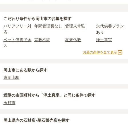
万円、納骨堂が約45万円、永代供養墓が約77万円
です。
岡山市
で一番安価な
お墓
は、
岡山市営 笠井山霊園
の
一般墓
で、
3万
一般墓を建てる場合は、「永代使用料（土地代）」と「墓石代」の
円
(墓石代別)
からお求めいただけます。
2つが主な費用となります。
こだわり条件から
岡山市
のお墓を探す
一般的に最も費用を抑えられるのは、他の方のご遺骨と一緒に埋葬
岡山市
の一般墓の永代使用料の平均は
67万円
で、墓石代は
岡山県の
バリアフリー対
年間管理費なし
管理人常駐
永代供養プラン
する
「合祀墓（ごうしぼ）」
と呼ばれるタイプです。個別のお墓に
平均
164.8万円
です。いずれも区画の広さや墓石の大きさ・素材に
応
あり
比べて省スペースで管理の手間がかからないため、費用が安く設定
よって変わります。
ペット供養でき
宗教不問
在来仏教
浄土真宗
されています。
樹木葬・納骨堂・永代供養墓は、基本的に墓石代がかからず、永代
る
価格の目安は、1名あたり5万円〜30万円程度です。
使用料のみかかります。
お墓の条件を全て表示
曹洞宗
真言宗
日蓮宗
天台宗
岡山市
で安価なお墓を探したい場合は、
価格の安い順
で並び替えて
樹木葬
納骨堂
永代供養墓
公営霊園
なお、お墓によっては以下の費用が別途かかる場合があります。
お墓を探すのがおすすめです。
・
開眼法要の費用
：お墓を新しく建てた際に行う儀式のための費
民営霊園
寺院墓地
1人用区画あり
2人用区画あり
岡山市にある駅から探す
用。僧侶に渡すお布施がかかります。
3人用区画あり
東岡山駅
・
納骨式の費用
：お墓に遺骨を納める儀式のための費用。僧侶に渡
すお布施、会食などの費用がかかります。
・
年間管理費
：お墓の管理費。契約後、毎年発生するケースがあり
近隣の市区町村から
「浄土真宗」と
同じ条件で探す
ます。
玉野市
正確な費用は、区画や石材の選び方によって大きく変わるため、見
積もりを取るまで確定しません。
岡山県
内の石材店･墓石販売店を探す
現地見学では、担当者に「提示金額以外にかかる費用はないか」を