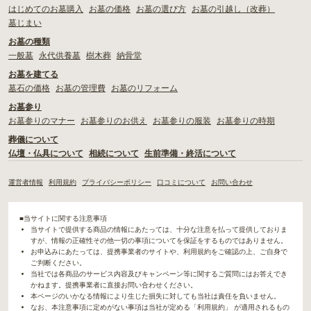
はじめてのお墓購入
お墓の価格
お墓の選び方
お墓の引越し（改葬）
墓じまい
お墓の種類
一般墓
永代供養墓
樹木葬
納骨堂
お墓を建てる
墓石の価格
お墓の管理費
お墓のリフォーム
お墓参り
お墓参りのマナー
お墓参りのお供え
お墓参りの服装
お墓参りの時期
葬儀について
仏壇・仏具について
相続について
生前準備・終活について
運営者情報
利用規約
プライバシーポリシー
口コミについて
お問い合わせ
■当サイトに関する注意事項
当サイトで提供する商品の情報にあたっては、十分な注意を払って提供しておりま
すが、情報の正確性その他一切の事項についてを保証をするものではありません。
お申込みにあたっては、提携事業者のサイトや、利用規約をご確認の上、ご自身で
ご判断ください。
当社では各商品のサービス内容及びキャンペーン等に関するご質問にはお答えでき
かねます。提携事業者に直接お問い合わせください。
本ページのいかなる情報により生じた損失に対しても当社は責任を負いません。
なお、本注意事項に定めがない事項は当社が定める「利用規約」 が適用されるもの