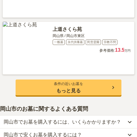
上道さくら苑
岡山県
/
岡山市東区
一般墓
永代供養墓
民営霊園
宗教不問
13.5
参考価格:
万円
条件の近いお墓を
もっと見る
岡山市のお墓に関するよくある質問
岡山市でお墓を購入するには、いくらかかりますか？
岡山市で安くお墓を購入するには？
岡山市
での購入費用の目安は、
一般墓が約232万円、樹木葬が約63