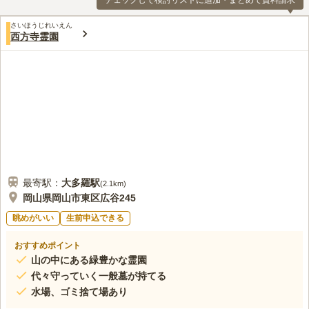
チェックして検討リストに追加・まとめて資料請求
さいほうじれいえん
西方寺霊園
最寄駅：
大多羅
駅
(
2.1km
)
岡山県岡山市東区広谷245
眺めがいい
生前申込できる
おすすめポイント
山の中にある緑豊かな霊園
代々守っていく一般墓が持てる
水場、ゴミ捨て場あり